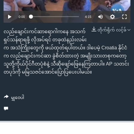
အ
သုတပဒေသာ အင်္ဂလိပ်စာ
ညွန်း
Learning English
0:00
4:15
စာမျက်နှာ
သို့
ဗွီအိုအေ လူမှုကွန်ယက်များ
တိုက်ရိုက် လင့်ခ်
လည်ချောင်းကင်ဆာရောဂါကနေ အသက်
ကျော်
ရှင်သန်ရာရဖို့ လိုအပ်ရင် တခုထဲနည်းလမ်း
ကြည့်
က အသံကြိုးတွေကို ဖယ်ထုတ်ရပါတယ်။ ဒါပေမဲ့ Croatia နိုင်ငံ
ရန်
ဘာသာစကားများ
က လည်ချောင်းကင်ဆာ ခွဲစိတ်ထားတဲ့ အမျိုးသားတစုကတော့
ရှာဖွေ
သူတို့ကိုယ်ပိုင်ဂီတပုံစံနဲ့ သီဆိုဖျော်ဖြေနေကြတာပါ။ AP သတင်း
ရန်
တပုဒ်ကို မမြသဇင်အောင်ပြောပြပေးပါမယ်။
နေရာ
သို့
ကျော်
မျှဝေပါ
ရန်