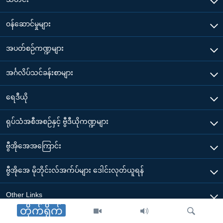
၀န်ဆောင်မှုများ
အပတ်စဉ်ကဏ္ဍများ
အင်္ဂလိပ်သင်ခန်းစာများ
ရေဒီယို
ရုပ်သံအစီအစဉ်နှင့် ဗွီဒီယိုကဏ္ဍများ
ဗွီအိုအေအကြောင်း
ဗွီအိုအေ မိုဘိုင်းလ်အက်ပ်များ ဒေါင်းလုတ်ယူရန်
Other Links
တိုက်ရိုက်