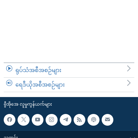
ရုပ်သံအစီအစဉ်များ
ရေဒီယိုအစီအစဉ်များ
ဗွီအိုအေ လူမှုကွန်ယက်များ
သတင်း