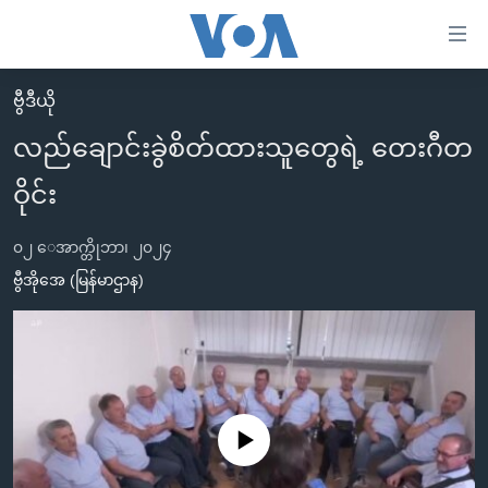
သုံး
ရ
လွယ်ကူ
ဗွီဒီယို
မူလစာမျက်နှာ
စေ
လည်ချောင်းခွဲစိတ်ထားသူတွေရဲ့ တေးဂီတ
မြန်မာ
သည့်
ဝိုင်း
ကမ္ဘာ့သတင်းများ
Link
ဗွီဒီယို
နိုင်ငံတကာ
များ
၀၂ ေအာက္တိုဘာ၊ ၂၀၂၄
သတင်းလွတ်လပ်ခွင့်
အမေရိကန်
ဗွီအိုအေ (မြန်မာဌာန)
ပင်မ
ရပ်ဝန်းတခု လမ်းတခု အလွန်
တရုတ်
အကြောင်းအရာ
သို့
အင်္ဂလိပ်စာလေ့လာမယ်
အစ္စရေး-ပါလက်စတိုင်း
ကျော်
အပတ်စဉ်ကဏ္ဍများ
အမေရိကန်သုံးအီဒီယံ
ကြည့်
ရေဒီယိုနှင့်ရုပ်သံ အချက်အလက်များ
မကြေးမုံရဲ့ အင်္ဂလိပ်စာ
ရေဒီယို
ရန်
No media source currently available
ပင်မ
ရေဒီယို/တီဗွီအစီအစဉ်
ရုပ်ရှင်ထဲက အင်္ဂလိပ်စာ
တီဗွီ