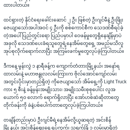
ထားပါတယ်။
ထင်ရှားတဲ့ နိုင်ငံရေးခေါင်းဆောင် ၂ ဦး ဖြစ်တဲ့ ဦးဂျင်မီနဲ့ ဦးဖြိုး
ဇေယျာသော်အပါအဝင် ၄ ဦးကို စစ်ကောင်စီက သေဒဏ်စီရင်ခဲ့
တဲ့အပေါ် ပြည်တွင်းရော ပြည်ပမှာပါ ဝေဖန်မှုတွေရှိနေချိန်မှာပဲ
အခုလို သေဒဏ်ပေးခံရသူတွေရဲ့နေအိမ်တွေရှေ့ အမည်မသိလူ
အုပ်စုလိုက်ရောက်လာပြီး အကြမ်းဖက်မှုတွေလုပ်ခဲ့ကြပါတယ်။
ဒီကနေ့ မွန်းလွဲ ၁ နာရီခန့်က ကျောက်တံတားမြို့နယ်၊ အနော်ရ
ထာလမ်းနဲ့ မဟာဗန္ဓုလလမ်းကြားက ဗိုလ်အောင်ကျော်လမ်း
အတွင်းပိုင်းမှာတည်ရှိတဲ့ ကိုဇေ‌ယျာသော် အိမ်ရှေ့ကို Light Truck
ကား ၅ စီးနဲ့ ခန့်မှန်းအမျိုးသား၊ အမျိုးသမီးစုစုပေါင်း လူအ
ယောက် ၅၀ လောက် ရောက်ရှိလာပြီး အော်ဟစ်ဆဲဆိုတာတွေ
တိုက်ခန်းကို ခဲနဲ့ပစ်ပေါက်တာတွေလုပ်ခဲ့ကြပါတယ်။
တချိန်တည်းမှာပဲ ဦးဂျင်မီရဲ့နေအိမ်လို့ယူဆရတဲ့ အင်းစိန်
မြို့နယ်၊ အင်းစိန်ဈေးရှေ့ရပ်ကွက်၊ သရက်ခြံ ၁ လမ်းမှာရှိတဲ့