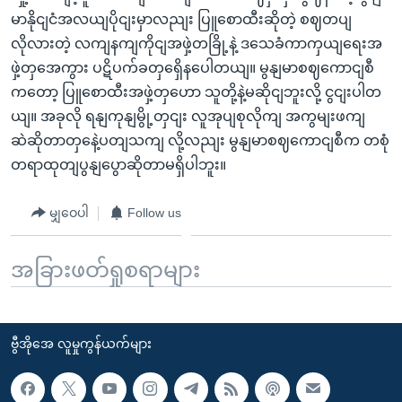
မာနိုငျငံအလယျပိုငျးမှာလညျး ပြူစောထီးဆိုတဲ့ စဈတပျ
လိုလားတဲ့ လကျနကျကိုငျအဖှဲ့တခြို့နဲ့ ဒသေခံကာကှယျရေးအ
ဖှဲ့တှအေကွား ပဋိပက်ခတှရှေိနပေါတယျ။ မွနျမာစဈကောငျစီ
ကတော့ ပြူစောထီးအဖှဲ့တှဟော သူတို့နဲ့မဆိုငျဘူးလို့ ငွငျးပါတ
ယျ။ အခုလို ရနျကုနျမွို့တှငျး လူအုပျစုလိုကျ အကွမျးဖကျ
ဆဲဆိုတာတှနေဲ့ပတျသကျ လို့လညျး မွနျမာစဈကောငျစီက တစုံ
တရာထုတျပွနျပွောဆိုတာမရှိပါဘူး။
မျှဝေပါ
Follow us
အခြားဖတ်ရှုစရာများ
ဗွီအိုအေ လူမှုကွန်ယက်များ