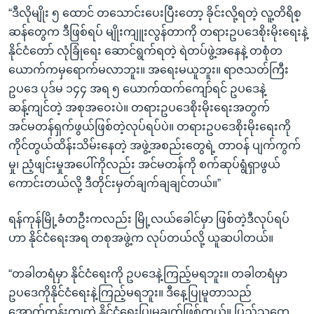
“ဒီလိုမျိုး ၅ ထောင် တသောင်းပေးပြီးတော့ ခိုင်းလို့ရတဲ့ လူ့တိရိစ္
ဆန်တွေက ဒီဖြစ်ရပ် မျိုးကျူးလွန်တာကို တရားဥပဒေစိုးမိုးရေးနဲ့
နိုင်ငံတော် လုံခြုံရေး ဆောင်ရွက်ရတဲ့ ရဲတပ်ဖွဲ့အနေနဲ့ တစုံတ
ယောက်ကမှရောက်မလာဘူး။ အရေးမယူဘူး။ ရာဇသတ်ကြီး
ဥပဒေ ပုဒ်မ ၁၄၄ အရ ၅ ယောက်ထက်ကျော်ရင် ဥပဒေနဲ့
ဆန့်ကျင်တဲ့ အစုအဝေးပဲ။ တရားဥပဒေစိုးမိုးရေးအတွက်
အင်မတန်ရှက်ဖွယ်ဖြစ်တဲ့လုပ်ရပ်ပဲ။ တရားဥပဒေစိုးမိုးရေးကို
ကိုင်တွယ်ထိန်းသိမ်းနေတဲ့ အဖွဲ့အစည်းတွေရဲ့ တာဝန် ပျက်ကွက်
မှု၊ ညံ့ဖျင်းမှုအပေါ်ကိုလည်း အင်မတန်ကို စက်ဆုပ်ရွံရှာဖွယ်
ကောင်းတယ်လို့ ဒီတိုင်းမှတ်ချက်ချချင်တယ်။”
ရန်ကုန်မြို့ခံတဦးကလည်း မြို့လယ်ခေါင်မှာ ဖြစ်တဲ့ဒီလုပ်ရပ်
ဟာ နိုင်ငံရေးအရ တစုအဖွဲ့က လုပ်တယ်လို့ ယူဆပါတယ်။
“တခါတရံမှာ နိုင်ငံရေးကို ဥပဒေနဲ့ကြည့်မရဘူး။ တခါတရံမှာ
ဥပဒေကိုနိုင်ငံရေးနဲ့ကြည့်မရဘူး။ ဒီနေ့ပြုမူတာသည်
အောက်တန်းကျတဲ့ နိုင်ငံရေးပြုမူချက်ဖြစ်တယ်။ ပြည်သူတွေ