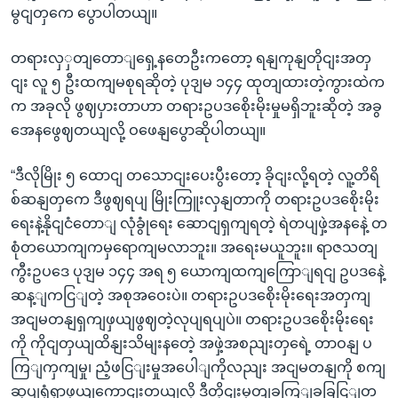
မွငျတှကေ ပွောပါတယျ။
တရားလှှတျတောျရှေ့နတေဦးကတော့ ရနျကုနျတိုငျးအတှ
ငျး လူ ၅ ဦးထကျမစုရဆိုတဲ့ ပုဒျမ ၁၄၄ ထုတျထားတဲ့ကွားထဲက
က အခုလို ဖွဈပှားတာဟာ တရားဥပဒစေိုးမိုးမှုမရှိဘူးဆိုတဲ့ အခွ
အေနဖွေဈတယျလို့ ဝဖေနျပွောဆိုပါတယျ။
“ဒီလိုမြိုး ၅ ထောငျ တသောငျးပေးပွီးတော့ ခိုငျးလို့ရတဲ့ လူ့တိရိ
စ်ဆနျတှကေ ဒီဖွဈရပျ မြိုးကြူးလှနျတာကို တရားဥပဒစေိုးမိုး
ရေးနဲ့နိုငျငံတောျ လုံခွုံရေး ဆောငျရှကျရတဲ့ ရဲတပျဖှဲ့အနနေဲ့ တ
စုံတယောကျကမှရောကျမလာဘူး။ အရေးမယူဘူး။ ရာဇသတျ
ကွီးဥပဒေ ပုဒျမ ၁၄၄ အရ ၅ ယောကျထကျကြောျရငျ ဥပဒနေဲ့
ဆန့ျကငြျတဲ့ အစုအဝေးပဲ။ တရားဥပဒစေိုးမိုးရေးအတှကျ
အငျမတနျရှကျဖှယျဖွဈတဲ့လုပျရပျပဲ။ တရားဥပဒစေိုးမိုးရေး
ကို ကိုငျတှယျထိနျးသိမျးနတေဲ့ အဖှဲ့အစညျးတှရေဲ့ တာဝနျ ပ
ကြျကှကျမှု၊ ညံ့ဖငြျးမှုအပေါျကိုလညျး အငျမတနျကို စကျ
ဆုပျရှံရှာဖှယျကောငျးတယျလို့ ဒီတိုငျးမှတျခကြျခခြငြျတ