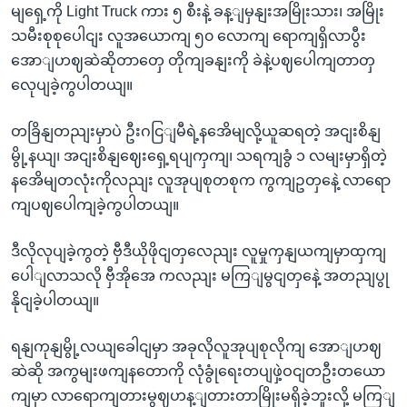
မျရှေ့ကို Light Truck ကား ၅ စီးနဲ့ ခန့ျမှနျးအမြိုးသား၊ အမြိုး
သမီးစုစုပေါငျး လူအယောကျ ၅၀ လောကျ ရောကျရှိလာပွီး
အောျဟဈဆဲဆိုတာတှေ တိုကျခနျးကို ခဲနဲ့ပဈပေါကျတာတှ
လေုပျခဲ့ကွပါတယျ။
တခြိနျတညျးမှာပဲ ဦးဂငြျမီရဲ့နအေိမျလို့ယူဆရတဲ့ အငျးစိနျ
မွို့နယျ၊ အငျးစိနျဈေးရှေ့ရပျကှကျ၊ သရကျခွံ ၁ လမျးမှာရှိတဲ့
နအေိမျတလုံးကိုလညျး လူအုပျစုတစုက ကွကျဥတှနေဲ့ လာရော
ကျပဈပေါကျခဲ့ကွပါတယျ။
ဒီလိုလုပျခဲ့ကွတဲ့ ဗှီဒီယိုဖိုငျတှလေညျး လူမှုကှနျယကျမှာထှကျ
ပေါျလာသလို ဗှီအိုအေ ကလညျး မကြျမွငျတှနေဲ့ အတညျပွု
နိုငျခဲ့ပါတယျ။
ရနျကုနျမွို့လယျခေါငျမှာ အခုလိုလူအုပျစုလိုကျ အောျဟဈ
ဆဲဆို အကွမျးဖကျနတောကို လုံခွုံရေးတပျဖှဲ့ဝငျတဦးတယော
ကျမှာ လာရောကျတားမွဈဟန့ျတားတာမြိုးမရှိခဲ့ဘူးလို့ မကြျ