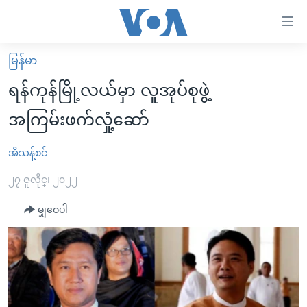
သုံး
ရ
လွယ်ကူ
မြန်မာ
မူလစာမျက်နှာ
စေ
ရန်ကုန်မြို့လယ်မှာ လူအုပ်စုဖွဲ့
မြန်မာ
သည့်
အကြမ်းဖက်လှုံ့ဆော်
ကမ္ဘာ့သတင်းများ
Link
ဗွီဒီယို
နိုင်ငံတကာ
အိသန့်စင်
များ
သတင်းလွတ်လပ်ခွင့်
အမေရိကန်
၂၇ ဇူလိုင္၊ ၂၀၂၂
ပင်မ
ရပ်ဝန်းတခု လမ်းတခု အလွန်
တရုတ်
အကြောင်းအရာ
မျှဝေပါ
သို့
အင်္ဂလိပ်စာလေ့လာမယ်
အစ္စရေး-ပါလက်စတိုင်း
ကျော်
အပတ်စဉ်ကဏ္ဍများ
အမေရိကန်သုံးအီဒီယံ
ကြည့်
ရေဒီယိုနှင့်ရုပ်သံ အချက်အလက်များ
မကြေးမုံရဲ့ အင်္ဂလိပ်စာ
ရေဒီယို
ရန်
ပင်မ
ရေဒီယို/တီဗွီအစီအစဉ်
ရုပ်ရှင်ထဲက အင်္ဂလိပ်စာ
တီဗွီ