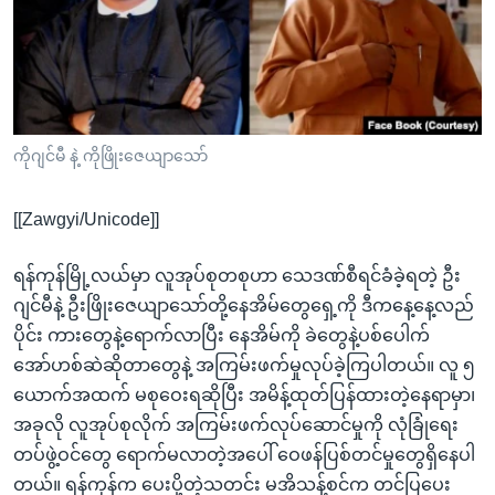
အ
သုတပဒေသာ အင်္ဂလိပ်စာ
ညွန်း
Learning English
စာမျက်နှာ
သို့
ဗွီအိုအေ လူမှုကွန်ယက်များ
ကျော်
ကြည့်
ကိုဂျင်မီ နဲ့ ကိုဖြိုးဇေယျာသော်
ရန်
ဘာသာစကားများ
ရှာဖွေ
[[Zawgyi/Unicode]]
ရန်
နေရာ
ရန်ကုန်မြို့လယ်မှာ လူအုပ်စုတစုဟာ သေဒဏ်စီရင်ခံခဲ့ရတဲ့ ဦး
သို့
ဂျင်မီနဲ့ ဦးဖြိုးဇေယျာသော်တို့နေအိမ်တွေရှေ့ကို ဒီကနေ့နေ့လည်
ကျော်
ပိုင်း ကားတွေနဲ့ရောက်လာပြီး နေအိမ်ကို ခဲတွေနဲ့ပစ်ပေါက်
ရန်
အော်ဟစ်ဆဲဆိုတာတွေနဲ့ အကြမ်းဖက်မှုလုပ်ခဲ့ကြပါတယ်။ လူ ၅
ယောက်အထက် မစုဝေးရဆိုပြီး အမိန့်ထုတ်ပြန်ထားတဲ့နေရာမှာ၊
အခုလို လူအုပ်စုလိုက် အကြမ်းဖက်လုပ်ဆောင်မှုကို လုံခြုံရေး
တပ်ဖွဲ့ဝင်တွေ ရောက်မလာတဲ့အပေါ် ဝေဖန်ပြစ်တင်မှုတွေရှိနေပါ
တယ်။ ရန်ကုန်က ပေးပို့တဲ့သတင်း မအိသန့်စင်က တင်ပြပေး