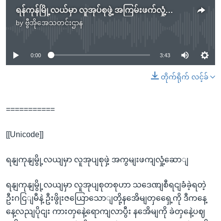
ရန်ကုန်မြို့လယ်မှာ လူအုပ်စုဖွဲ့ အကြမ်းဖက်လှုံ့ဆော်.mp3
by
ဗွီအိုအေသတင်းဌာန
No media source currently available
0:00
3:43
တိုက်ရိုက် လင့်ခ်
===========
[[Unicode]]
ရနျကုနျမွို့လယျမှာ လူအုပျစုဖှဲ့ အကွမျးဖကျလှုံ့ဆောျ
ရနျကုနျမွို့လယျမှာ လူအုပျစုတစုဟာ သဒေဏျစီရငျခံခဲ့ရတဲ့
ဦးဂငြျမီနဲ့ ဦးဖွိုးဇယြောသောျတို့နအေိမျတှရှေေ့ကို ဒီကနေ့
နေ့လညျပိုငျး ကားတှနေဲ့ရောကျလာပွီး နအေိမျကို ခဲတှနေဲ့ပဈ