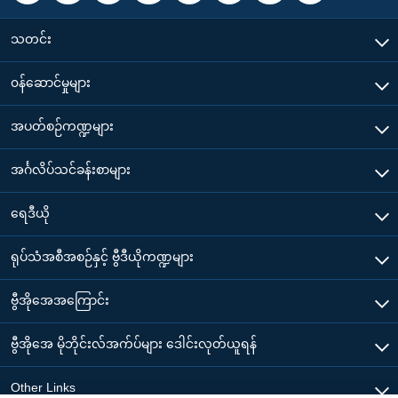
သတင်း
၀န်ဆောင်မှုများ
အပတ်စဉ်ကဏ္ဍများ
အင်္ဂလိပ်သင်ခန်းစာများ
ရေဒီယို
ရုပ်သံအစီအစဉ်နှင့် ဗွီဒီယိုကဏ္ဍများ
ဗွီအိုအေအကြောင်း
ဗွီအိုအေ မိုဘိုင်းလ်အက်ပ်များ ဒေါင်းလုတ်ယူရန်
Other Links