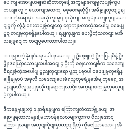
ပေါကျ အောျဟဈဆဲဆိုတာတှနေဲ့ အကွမျးဖကျမှုလုပျခဲ့ကွပါ
တယျ။ လူ ၅ ယောကျအထကျ မစုဝေးရဆိုပွီး အမိန့ျထုတျပွနျ
ထားတဲ့နရောမှာ၊ အခုလို လူအုပျစုလိုကျ အကွမျးဖကျလုပျဆော
ငျမှုကို လုံခွုံရေးတပျဖှဲ့ဝငျတှေ ရောကျမလာတဲ့အပေါျ ဝဖေနျ
ပွဈတငျမှုတှရှေိနပေါတယျ။ ရနျကုနျက ပေးပို့တဲ့သတငျး မအိ
သန့ျစငျက တငျပွပေးထားပါတယျ။
ထငျရှားတဲ့ နိုငျငံရေးခေါငျးဆောငျ ၂ ဦး ဖွဈတဲ့ ဦးဂငြျမီနဲ့ ဦး
ဖွိုးဇယြောသောျအပါအဝငျ ၄ ဦးကို စဈကောငျစီက သဒေဏျ
စီရငျခဲ့တဲ့အပေါျ ပွညျတှငျးရော ပွညျပမှာပါ ဝဖေနျမှုတှရှေိန
ခြေိနျမှာပဲ အခုလို သဒေဏျပေးခံရသူတှရေဲ့နအေိမျတှရှေေ့ အ
မညျမသိလူအုပျစုလိုကျရောကျလာပွီး အကွမျးဖကျမှုတှလေုပျ
ခဲ့ကွပါတယျ။
ဒီကနေ့ မှနျးလှဲ ၁ နာရီခန့ျက ကြောကျတံတားမွို့နယျ၊ အ
နောျရထာလမျးနဲ့ မဟာဗန်ဓုလလမျးကွားက ဗိုလျအောငျ
ကြောျလမျး အတှငျးပိုငျးမှာတညျရှိတဲ့ ကိုဇေ‌ယြာသောျ အိ