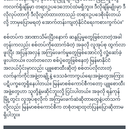
ကလက်ရှိချိန်မှာ တရားဥပဒေဘောင်ထဲမရှိဘူး။ ဒီလိုချိန်မျိုးမှာ ဒီ
လိုလုပ်တာကို ဒီလိုလွှတ်ထားတာသည် တရားဥပဒေစိုးမိုးတယ်
လို့ ဘာမှပြောမရတဲ့ အောက်တန်းကျတဲ့နိုင်ငံရေးကစားကွက်ပဲ။”
စစ်တပ်က အာဏာသိမ်းပြီးနောက် ဆန္ဒပြမှုတွေဖြစ်လာတဲ့အခါ
တုန်းကလည်း စစ်တပ်ကိုထောက်ခံတဲ့ အခုလို လူအုပ်စု ထွက်လာ
ဖူးပြီး အပြန်အလှန် အကြမ်းဖက်မှုတွေဖြစ်အောင်လို့ လှုံ့ဆော်ခဲ့
ဖူးပါတယ်။ လတ်တလော စစ်ပွဲတွေဖြစ်နေတဲ့ မြန်မာနိုင်ငံ
အလယ်ပိုင်းမှာလည်း ပျူစောထီးဆိုတဲ့ စစ်တပ်လိုလားတဲ့
လက်နက်ကိုင်အဖွဲ့တချို့နဲ့ ဒေသခံကာကွယ်ရေးအဖွဲ့တွေအကြား
ပဋိပက္ခတွေရှိနေပါတယ်။ မြန်မာစစ်ကောင်စီကတော့ ပျူစောထီး
အဖွဲ့တွေဟာ သူတို့နဲ့မဆိုင်ဘူးလို့ ငြင်းပါတယ်။ အခုလို ရန်ကုန်
မြို့တွင်း လူအုပ်စုလိုက် အကြမ်းဖက်ဆဲဆိုတာတွေနဲ့ပတ်သက်
လို့လည်း မြန်မာစစ်ကောင်စီက တစုံတရာထုတ်ပြန်ပြောဆိုတာမ
ရှိပါဘူး။