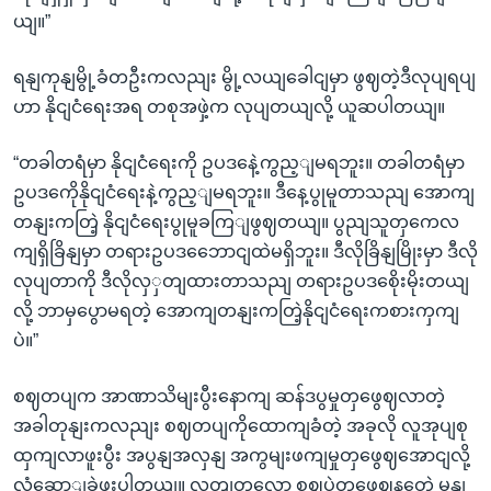
ယျ။”
ရနျကုနျမွို့ခံတဦးကလညျး မွို့လယျခေါငျမှာ ဖွဈတဲ့ဒီလုပျရပျ
ဟာ နိုငျငံရေးအရ တစုအဖှဲ့က လုပျတယျလို့ ယူဆပါတယျ။
“တခါတရံမှာ နိုငျငံရေးကို ဥပဒနေဲ့ကွည့ျမရဘူး။ တခါတရံမှာ
ဥပဒကေိုနိုငျငံရေးနဲ့ကွည့ျမရဘူး။ ဒီနေ့ပွုမူတာသညျ အောကျ
တနျးကတြဲ့ နိုငျငံရေးပွုမူခကြျဖွဈတယျ။ ပွညျသူတှကေလ
ကျရှိခြိနျမှာ တရားဥပဒဘေောငျထဲမရှိဘူး။ ဒီလိုခြိနျမြိုးမှာ ဒီလို
လုပျတာကို ဒီလိုလှှတျထားတာသညျ တရားဥပဒစေိုးမိုးတယျ
လို့ ဘာမှပွောမရတဲ့ အောကျတနျးကတြဲ့နိုငျငံရေးကစားကှကျ
ပဲ။”
စဈတပျက အာဏာသိမျးပွီးနောကျ ဆန်ဒပွမှုတှဖွေဈလာတဲ့
အခါတုနျးကလညျး စဈတပျကိုထောကျခံတဲ့ အခုလို လူအုပျစု
ထှကျလာဖူးပွီး အပွနျအလှနျ အကွမျးဖကျမှုတှဖွေဈအောငျလို့
လှုံ့ဆောျခဲ့ဖူးပါတယျ။ လတျတလော စဈပှဲတှဖွေဈနတေဲ့ မွနျ