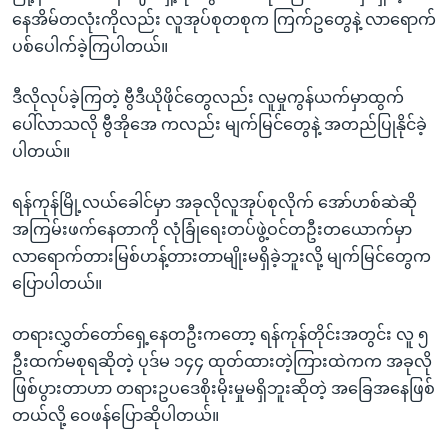
နေအိမ်တလုံးကိုလည်း လူအုပ်စုတစုက ကြက်ဥတွေနဲ့ လာရောက်
ပစ်ပေါက်ခဲ့ကြပါတယ်။
ဒီလိုလုပ်ခဲ့ကြတဲ့ ဗွီဒီယိုဖိုင်တွေလည်း လူမှုကွန်ယက်မှာထွက်
ပေါ်လာသလို ဗွီအိုအေ ကလည်း မျက်မြင်တွေနဲ့ အတည်ပြုနိုင်ခဲ့
ပါတယ်။
ရန်ကုန်မြို့လယ်ခေါင်မှာ အခုလိုလူအုပ်စုလိုက် အော်ဟစ်ဆဲဆို
အကြမ်းဖက်နေတာကို လုံခြုံရေးတပ်ဖွဲ့ဝင်တဦးတယောက်မှာ
လာရောက်တားမြစ်ဟန့်တားတာမျိုးမရှိခဲ့ဘူးလို့ မျက်မြင်တွေက
ပြောပါတယ်။
တရားလွှတ်တော်ရှေ့နေတဦးကတော့ ရန်ကုန်တိုင်းအတွင်း လူ ၅
ဦးထက်မစုရဆိုတဲ့ ပုဒ်မ ၁၄၄ ထုတ်ထားတဲ့ကြားထဲကက အခုလို
ဖြစ်ပွားတာဟာ တရားဥပဒေစိုးမိုးမှုမရှိဘူးဆိုတဲ့ အခြေအနေဖြစ်
တယ်လို့ ဝေဖန်ပြောဆိုပါတယ်။