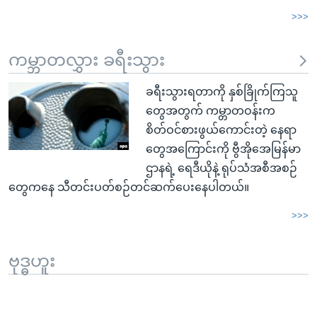
>>>
ကမ္ဘာတလွှား ခရီးသွား
ခရီးသွားရတာကို နှစ်ခြိုက်ကြသူ
တွေအတွက် ကမ္တာတဝန်းက
စိတ်ဝင်စားဖွယ်ကောင်းတဲ့ နေရာ
တွေအကြောင်းကို ဗွီအိုအေမြန်မာ
ဌာနရဲ့ ရေဒီယိုနဲ့ ရုပ်သံအစီအစဉ်
တွေကနေ သီတင်းပတ်စဉ်တင်ဆက်ပေးနေပါတယ်။
>>>
ဗုဒ္ဓဟူး