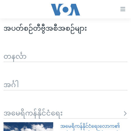
သုံး
ရ
လွယ်ကူ
အပတ်စဉ်တီဗွီအစီအစဉ်များ
မူလစာမျက်နှာ
စေ
မြန်မာ
သည့်
ကမ္ဘာ့သတင်းများ
တနင်္လာ
Link
ဗွီဒီယို
နိုင်ငံတကာ
များ
သတင်းလွတ်လပ်ခွင့်
အမေရိကန်
ပင်မ
အင်္ဂါ
ရပ်ဝန်းတခု လမ်းတခု အလွန်
တရုတ်
အကြောင်းအရာ
သို့
အင်္ဂလိပ်စာလေ့လာမယ်
အစ္စရေး-ပါလက်စတိုင်း
ကျော်
အပတ်စဉ်ကဏ္ဍများ
အမေရိကန်သုံးအီဒီယံ
ကြည့်
အမေရိကန်နိုင်ငံရေး
ရေဒီယိုနှင့်ရုပ်သံ အချက်အလက်များ
မကြေးမုံရဲ့ အင်္ဂလိပ်စာ
ရေဒီယို
ရန်
ပင်မ
ရေဒီယို/တီဗွီအစီအစဉ်
ရုပ်ရှင်ထဲက အင်္ဂလိပ်စာ
တီဗွီ
အမေရိကန်နိုင်ငံရေးလောက၏