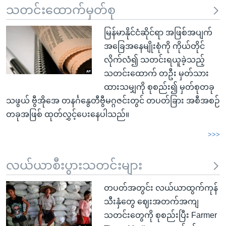
သတင်းထောက်မှတ်စု
မြန်မာနိုင်ငံဆိုင်ရာ အဖြစ်အပျက်
အခြေအနေမျိုးစုံကို ကိုယ်တိုင်
လိုက်လံ၍ သတင်းရယူခဲ့သည့်
သတင်းထောက် တဦး မှတ်သား
ထားသမျှကို စုစည်း၍ မှတ်စုတခု
သဖွယ် ဗွီအိုအေ တနင်္ဂနွေတီဗွီမဂ္ဂဇင်းတွင် တပတ်ခြား အစီအစဉ်
တခုအဖြစ် ထုတ်လွှင့်ပေးနေပါသည်။
>>>
လယ်ယာစီးပွားသတင်းများ
တပတ်အတွင်း လယ်ယာထွက်ကုန်
သီးနှံတွေ ဈေးအတက်အကျ
သတင်းတွေကို စုစည်းပြီး Farmer