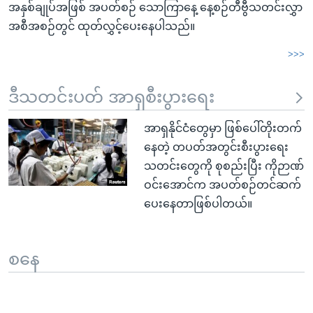
အနှစ်ချုပ်အဖြစ် အပတ်စဉ် သောကြာနေ့ နေ့စဉ်တီဗွီသတင်းလွှာ
အစီအစဉ်တွင် ထုတ်လွှင့်ပေးနေပါသည်။
>>>
ဒီသတင်းပတ် အာရှစီးပွားရေး
အာရှနိုင်ငံတွေမှာ ဖြစ်ပေါ်တိုးတက်
နေတဲ့ တပတ်အတွင်းစီးပွားရေး
သတင်းတွေကို စုစည်းပြီး ကိုဉာဏ်
ဝင်းအောင်က အပတ်စဉ်တင်ဆက်
ပေးနေတာဖြစ်ပါတယ်။
စနေ