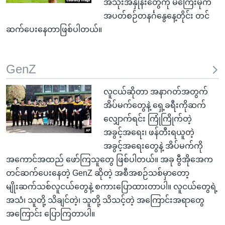
အသုံးအနှုန်းတွေကို မကြေးမုံက
အပတ်စဉ်တနင်္ဂနွေနေ့တိုင်း တင်
ဆက်ပေးနေတာဖြစ်ပါတယ်။
GenZ
လူငယ်ဆိုတာ အနာဂတ်အတွက်
အိပ်မက်တွေနဲ့ ရှေ့ခရီးကိုဆက်
လျှောက်ရင်း ကြုံကြိုက်တဲ့
အခွင့်အရေး၊ ဖန်တီးရယူတဲ့
အခွင့်အရေးတွေနဲ့ အိပ်မက်ကို
အကောင်အထည် ဖော်ကြသူတွေ ဖြစ်ပါတယ်။ အခု ဗွီအိုအေက
တင်ဆက်ပေးနေတဲ့ GenZ ဆိုတဲ့ အစီအစဉ်သစ်မှာတော့
မျိုးဆက်သစ်လူငယ်တွေနဲ့ စကားပြောထားတာပါ။ လူငယ်တွေရဲ့
အသံ၊ သူတို့ သိချင်တဲ့၊ သူတို့ သိသင့်တဲ့ အကြောင်းအရာတွေ
အကြောင်း ပြောကြတာပါ။