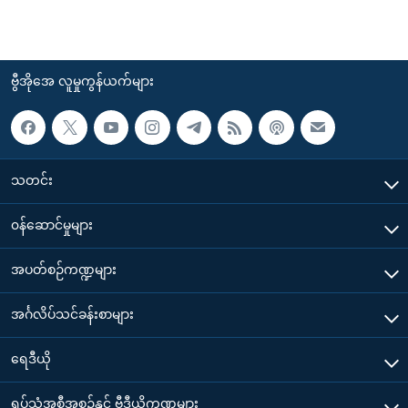
ဗွီအိုအေ လူမှုကွန်ယက်များ
သတင်း
၀န်ဆောင်မှုများ
အပတ်စဉ်ကဏ္ဍများ
အင်္ဂလိပ်သင်ခန်းစာများ
ရေဒီယို
ရုပ်သံအစီအစဉ်နှင့် ဗွီဒီယိုကဏ္ဍများ