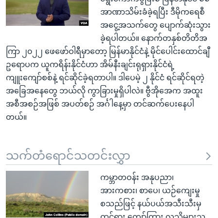
အာဏာသိမ်းခံခဲ့ရပြီး ဒီမိုကရေစီ
အငွေ့အသက်တွေ ပျောက်ဆုံးသွား
ခဲ့ရပါတယ်။ နောက်တနှစ်တိတိအ
ကြာ ၂၀၂၂ ဖေဖော်ဝါရီမှာတော့ မြန်မာနိုင်ငံနဲ့ မိုင်ပေါင်းထောင်ချီ
ဥရောပက ယူကရိန်းနိုင်ငံဟာ အိမ်နီးချင်းရုရှားနိုင်ငံရဲ့
ကျူးကျော်စစ်နဲ့ ရင်ဆိုင်ခဲ့ရတာပါ။ ဒါပေမဲ့ ၂ နိုင်ငံ ရင်ဆိုင်ရတဲ့
အခြေအနေတွေ ဘယ်လို ကွာခြားမှုရှိပါလဲ။ ဗွီအိုအေက အထူး
အစီအစဉ်အဖြစ် အပတ်စဉ် အင်္ဂါနေ့မှာ တင်ဆက်ပေးနေပါ
တယ်။
သက်တံရောင်သတင်းလွှာ
ကမ္ဘာတဝန်း အနုပညာ၊
အားကစား၊ စာပေ၊ ယဉ်ကျေးမှု
စသည်ဖြင့် နယ်ပယ်အသီးသီးမှ
ထင်ရှား ကျော်ကြား လူသိများသူ