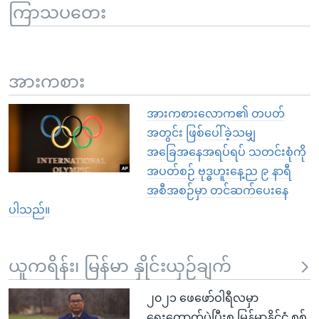
ကြာသပတေး
အားကစား
အားကစားလောက၏ တပတ်
အတွင်း ဖြစ်ပေါ်ခဲ့သမျှ
အခြေအနေအရပ်ရပ် သတင်းစုံကို
အပတ်စဉ် ဗုဒ္ဓဟူးနေ့ည ၉ နာရီ
အစီအစဉ်မှာ တင်ဆက်ပေးနေ
ပါသည်။
ယူကရိန်း၊ မြန်မာ နှိုင်းယှဉ်ချက်
၂၀၂၁ ဖေဖော်ဝါရီလမှာ
ရွေးကောက်ပွဲပြီးစ မြန်မာနိုင်ငံ စစ်