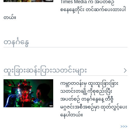
Times Media က အပတ်စဉ်
စနေနေ့တိုင်း တင်ဆက်ပေးထားပါ
တယ်။
တနင်္ဂနွေ
ထူးခြားဆန်းပြားသတင်းများ
ကမ္ဘာတဝန်းမှ ထူးထူးခြားခြား
သတင်းတချို့ကိုစုစည်းပြီး
အပတ်စဉ် တနင်္ဂနွေနေ့ တီဗွီ
မဂ္ဂဇင်းအစီအစဉ်မှာ ထုတ်လွှင့်ပေး
နေပါတယ်။
>>>