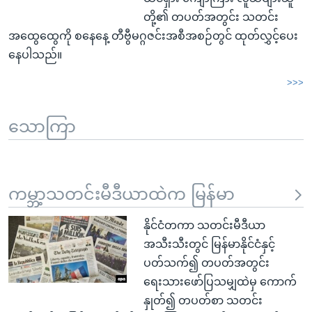
တို့၏ တပတ်အတွင်း သတင်း
အထွေထွေကို စနေနေ့ တီဗွီမဂ္ဂဇင်းအစီအစဉ်တွင် ထုတ်လွှင့်ပေး
နေပါသည်။
>>>
သောကြာ
ကမ္ဘာ့သတင်းမီဒီယာထဲက မြန်မာ
နိုင်ငံတကာ သတင်းမီဒီယာ
အသီးသီးတွင် မြန်မာနိုင်ငံနှင့်
ပတ်သက်၍ တပတ်အတွင်း
ရေးသားဖော်ပြသမျှထဲမှ ကောက်
နှုတ်၍ တပတ်စာ သတင်း