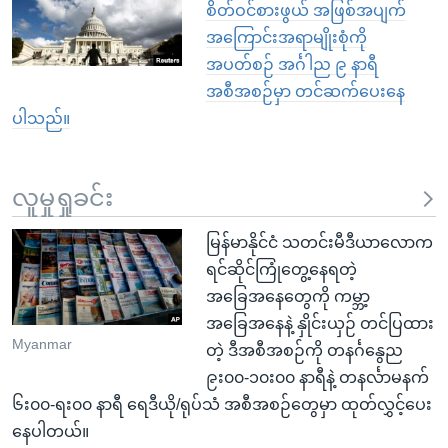
အ
စိတ်ဝင်စားဖွယ် အဖြစ်အပျက်
သုတပဒေသာ အင်္ဂလိပ်စာ
ညွန်း
Learning English
အကြောင်းအရာမျိုးစုံကို
စာမျက်နှာ
အပတ်စဉ် အင်္ဂါည ၉ နာရီ
သို့
ဗွီအိုအေ လူမှုကွန်ယက်များ
အစီအစဉ်မှာ တင်ဆက်ပေးနေ
ကျော်
ပါသည်။
ကြည့်
ရန်
ဘာသာစကားများ
လူမှုရှုခင်း
ရှာဖွေ
ရန်
မြန်မာနိုင်ငံ သတင်းမီဒီယာလောက
နေရာ
ရင်ဆိုင်ကြုံတွေ့နေရတဲ့
သို့
အခြေအနေတွေကို ကမ္ဘာ့
ကျော်
အခြေအနေနဲ့ နှိုင်းယှဉ် တင်ပြထား
ရန်
Myanmar
တဲ့ ဒီအစီအစဉ်ကို တနင်္ဂနွေည
၉း၀၀-၁၀း၀၀ နာရီနဲ့ တနင်္လာမနက်
၆း၀၀-ရး၀၀ နာရီ ရေဒီယို/ရုပ်သံ အစီအစဉ်တွေမှာ ထုတ်လွှင့်ပေး
နေပါတယ်။