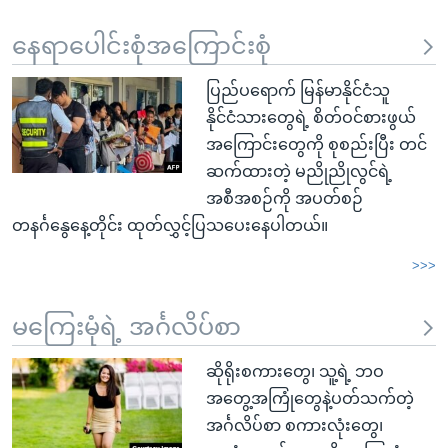
နေရာပေါင်းစုံအကြောင်းစုံ
ပြည်ပရောက် မြန်မာနိုင်ငံသူ
နိုင်ငံသားတွေရဲ့ စိတ်ဝင်စားဖွယ်
အကြောင်းတွေကို စုစည်းပြီး တင်
ဆက်ထားတဲ့ မညိုညိုလွင်ရဲ့
အစီအစဉ်ကို အပတ်စဉ်
တနင်္ဂနွေနေ့တိုင်း ထုတ်လွှင့်ပြသပေးနေပါတယ်။
>>>
မကြေးမုံရဲ့ အင်္ဂလိပ်စာ
ဆိုရိုးစကားတွေ၊ သူ့ရဲ့ ဘဝ
အတွေ့အကြုံတွေနဲ့ပတ်သက်တဲ့
အင်္ဂလိပ်စာ စကားလုံးတွေ၊