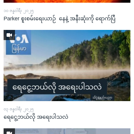
၁၀ ဇန္နဝါရီ၊ ၂၀၂၅
Parker စူးစမ်းရေးယာဉ် နေနဲ့ အနီးဆုံးကို ရောက်ပြီ
၀၃ ဇန္နဝါရီ၊ ၂၀၂၅
ရေငွေ့ဘယ်လို အရေးပါသလဲ