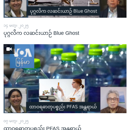
အ
သုတပဒေသာ အင်္ဂလိပ်စာ
ညွန်း
Learning English
စာမျက်နှာ
သို့
၁၄ မတ္၊ ၂၀၂၅
ဗွီအိုအေ လူမှုကွန်ယက်များ
ပုဂ္ဂလိက လဆင်းယာဉ် Blue Ghost
ကျော်
ကြည့်
ရန်
ဘာသာစကားများ
ရှာဖွေ
ရန်
နေရာ
သို့
ကျော်
ရန်
၀၇ မတ္၊ ၂၀၂၅
ထာဝရဓာတုပစ္စည်း PFAS အန္တရာယ်