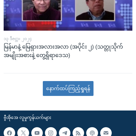
၁၃ ဒီဇင္ဘာ၊ ၂၀၂၄
မြန်မာနဲ့ မြေရှားအလားအလာ (အပိုင်း ၂) (သတ္တုသိုက်
အမျိုးအစားနဲ့ တွေ့ရှိရာဒေသ)
နောက်ထပ်ကြည့်ရှုရန်
ဗွီအိုအေ လူမှုကွန်ယက်များ