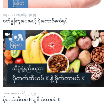
၁၅ ေဖေဖာ္၀ါရီ၊ ၂၀၂၅
ဝတ်မှုန်ကူးပေးမယ့် ပိုးကောင်စက်ရုပ်
၀၈ ေဖေဖာ္၀ါရီ၊ ၂၀၂၅
ပိုတက်ဆီယမ် K နဲ့ ဗိုက်တာမင် K