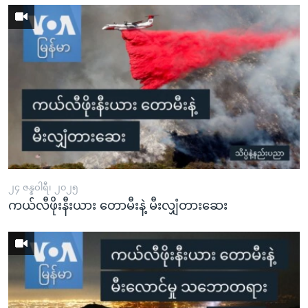
၂၄ ဇန္နဝါရီ၊ ၂၀၂၅
ကယ်လီဖိုးနီးယား တောမီးနဲ့ မီးလျှံတားဆေး