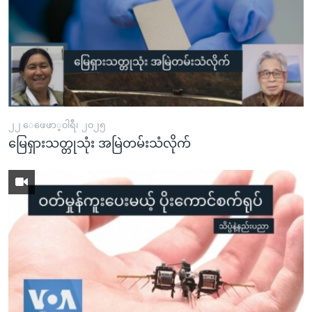
၂၂ ေဖေဖာ္၀ါရီ၊ ၂၀၂၅
မြေရှားသတ္တုသုံး အမြဲတမ်းသံလိုက်