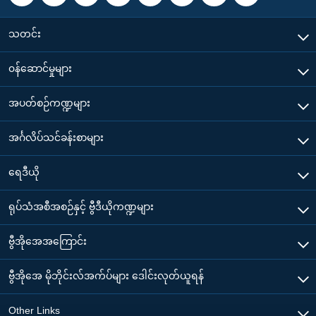
သတင်း
၀န်ဆောင်မှုများ
အပတ်စဉ်ကဏ္ဍများ
အင်္ဂလိပ်သင်ခန်းစာများ
ရေဒီယို
ရုပ်သံအစီအစဉ်နှင့် ဗွီဒီယိုကဏ္ဍများ
ဗွီအိုအေအကြောင်း
ဗွီအိုအေ မိုဘိုင်းလ်အက်ပ်များ ဒေါင်းလုတ်ယူရန်
Other Links