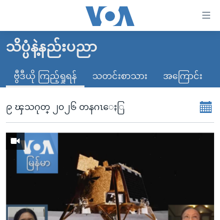
သုံး
ရ
လွယ်ကူ
သိပ္ပံနဲ့နည်းပညာ
မူလစာမျက်နှာ
စေ
မြန်မာ
ဗွီဒီယို ကြည့်ရှုရန်
သတင်းစာသား
အကြောင်း
သည့်
ကမ္ဘာ့သတင်းများ
Link
ဗွီဒီယို
နိုင်ငံတကာ
၉ ၾသဂုတ္ ၂၀၂၆ တနဂၤေႏြ
များ
သတင်းလွတ်လပ်ခွင့်
အမေရိကန်
ပင်မ
ရပ်ဝန်းတခု လမ်းတခု အလွန်
တရုတ်
အကြောင်းအရာ
သို့
အင်္ဂလိပ်စာလေ့လာမယ်
အစ္စရေး-ပါလက်စတိုင်း
ကျော်
အပတ်စဉ်ကဏ္ဍများ
အမေရိကန်သုံးအီဒီယံ
ကြည့်
ရေဒီယိုနှင့်ရုပ်သံ အချက်အလက်များ
မကြေးမုံရဲ့ အင်္ဂလိပ်စာ
ရေဒီယို
ရန်
ပင်မ
ရေဒီယို/တီဗွီအစီအစဉ်
ရုပ်ရှင်ထဲက အင်္ဂလိပ်စာ
တီဗွီ