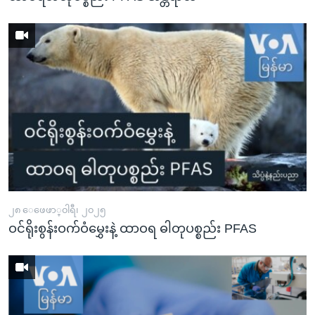
၂၈ ေဖေဖာ္၀ါရီ၊ ၂၀၂၅
ဝင်ရိုးစွန်းဝက်ဝံမွှေးနဲ့ ထာဝရ ဓါတုပစ္စည်း PFAS