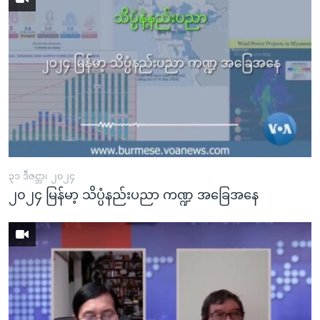
၃၁ ဒီဇင္ဘာ၊ ၂၀၂၄
၂၀၂၄ မြန်မာ့ သိပ္ပံနည်းပညာ ကဏ္ဍ အခြေအနေ