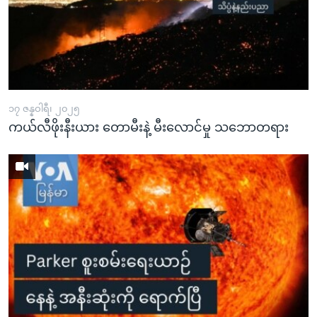
၁၇ ဇန္နဝါရီ၊ ၂၀၂၅
ကယ်လီဖိုးနီးယား တောမီးနဲ့ မီးလောင်မှု သဘောတရား