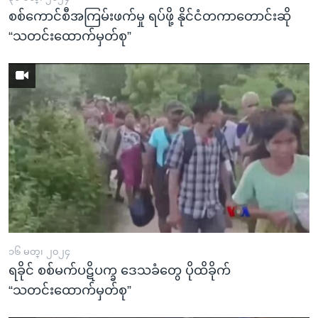
စစ်ကောင်စီအကြမ်းဖက်မှု ရပ်ဖို့ နိုင်ငံတကာတောင်းဆို
“သတင်းထောက်မှတ်စု”
၁၆ မတ္၊ ၂၀၂၄
ရခိုင် စစ်မက်ပဋိပက္ခ ဒေသခံတွေ ပိုထိခိုက်
“သတင်းထောက်မှတ်စု”