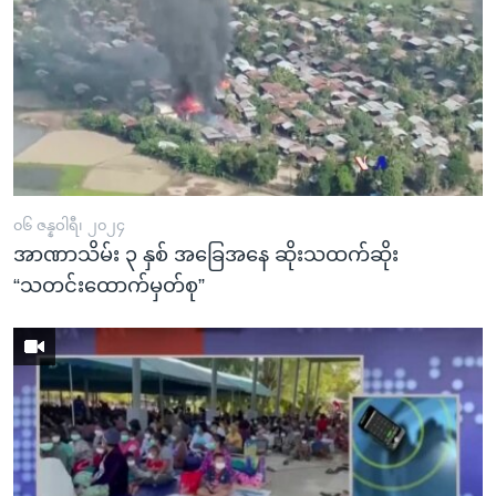
၀၆ ဇန္နဝါရီ၊ ၂၀၂၄
အာဏာသိမ်း ၃ နှစ် အခြေအနေ ဆိုးသထက်ဆိုး
“သတင်းထောက်မှတ်စု”