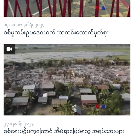
၁၇ ေဖေဖာ္၀ါရီ၊ ၂၀၂၄
စစ်မှုထမ်းဥပဒေဂယက် “သတင်းထောက်မှတ်စု”
၂၇ ဇန္နဝါရီ၊ ၂၀၂၄
စစ်ရေးပဋိပက္ခကြောင့် အိမ်ရာမြေမဲ့ရသူ အရပ်သားများ