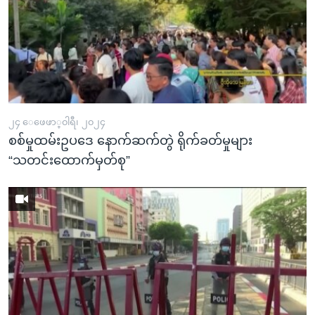
၂၄ ေဖေဖာ္၀ါရီ၊ ၂၀၂၄
စစ်မှုထမ်းဥပဒေ နောက်ဆက်တွဲ ရိုက်ခတ်မှုများ
“သတင်းထောက်မှတ်စု”