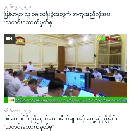
၂၃ ဒီဇင္ဘာ၊ ၂၀၂၃
မြန်မာမှာ လူ ၁၈ သန်းခွဲအတွက် အကူအညီလိုအပ်
“သတင်းထောက်မှတ်စု”
၁၆ ဒီဇင္ဘာ၊ ၂၀၂၃
စစ်ကောင်စီ ညီနောင်မဟာမိတ်များနှင့် တွေ့ဆုံညှိနှိုင်း
“သတင်းထောက်မှတ်စု”