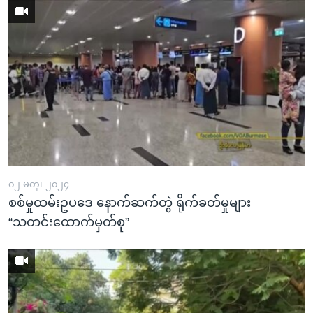
၀၂ မတ္၊ ၂၀၂၄
စစ်မှုထမ်းဥပဒေ နောက်ဆက်တွဲ ရိုက်ခတ်မှုများ
“သတင်းထောက်မှတ်စု”