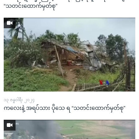
“သတင်းထောက်မှတ်စု”
၁၃ ဇန္နဝါရီ၊ ၂၀၂၄
ကလေးနဲ့ အရပ်သား ပိုသေ ရ “သတင်းထောက်မှတ်စု”