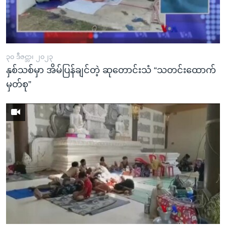
၃၀ ဒီဇင္ဘာ၊ ၂၀၂၃
နှစ်သစ်မှာ အိမ်ပြန်ချင်တဲ့ ဆုတောင်းသံ “သတင်းထောက်
မှတ်စု”