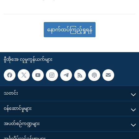
နောက်ထပ်ကြည့်ရှုရန်
ဗွီအိုအေ လူမှုကွန်ယက်များ
သတင်း
၀န်ဆောင်မှုများ
အပတ်စဉ်ကဏ္ဍများ
အင်္ဂလိပ်သင်ခန်းစာများ