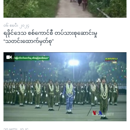
အ
သုတပဒေသာ အင်္ဂလိပ်စာ
ညွန်း
Learning English
စာမျက်နှာ
သို့
၀၆ ဧၿပီ၊ ၂၀၂၄
ဗွီအိုအေ လူမှုကွန်ယက်များ
ရခိုင်ဒေသ စစ်ကောင်စီ တပ်သားစုဆောင်းမှု
ကျော်
“သတင်းထောက်မှတ်စု”
ကြည့်
ရန်
ဘာသာစကားများ
ရှာဖွေ
ရန်
နေရာ
သို့
ကျော်
ရန်
၃၀ မတ္၊ ၂၀၂၄