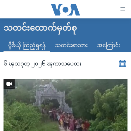
သုံး
ရ
လွယ်ကူ
သတင်းထောက်မှတ်စု
မူလစာမျက်နှာ
စေ
မြန်မာ
ဗွီဒီယို ကြည့်ရှုရန်
သတင်းစာသား
အကြောင်း
သည့်
ကမ္ဘာ့သတင်းများ
Link
ဗွီဒီယို
နိုင်ငံတကာ
၆ ၾသဂုတ္ ၂၀၂၆ ၾကာသပေတး
များ
သတင်းလွတ်လပ်ခွင့်
အမေရိကန်
ပင်မ
ရပ်ဝန်းတခု လမ်းတခု အလွန်
တရုတ်
အကြောင်းအရာ
သို့
အင်္ဂလိပ်စာလေ့လာမယ်
အစ္စရေး-ပါလက်စတိုင်း
ကျော်
အပတ်စဉ်ကဏ္ဍများ
အမေရိကန်သုံးအီဒီယံ
ကြည့်
ရေဒီယိုနှင့်ရုပ်သံ အချက်အလက်များ
မကြေးမုံရဲ့ အင်္ဂလိပ်စာ
ရေဒီယို
ရန်
ပင်မ
ရေဒီယို/တီဗွီအစီအစဉ်
ရုပ်ရှင်ထဲက အင်္ဂလိပ်စာ
တီဗွီ