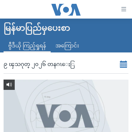
သုံး
ရ
လွယ်ကူ
မြန်မာပြည်မှပေးစာ
မူလစာမျက်နှာ
စေ
မြန်မာ
ဗွီဒီယို ကြည့်ရှုရန်
အကြောင်း
သည့်
ကမ္ဘာ့သတင်းများ
Link
ဗွီဒီယို
နိုင်ငံတကာ
၉ ၾသဂုတ္ ၂၀၂၆ တနဂၤေႏြ
များ
သတင်းလွတ်လပ်ခွင့်
အမေရိကန်
ပင်မ
ရပ်ဝန်းတခု လမ်းတခု အလွန်
တရုတ်
အကြောင်းအရာ
သို့
အင်္ဂလိပ်စာလေ့လာမယ်
အစ္စရေး-ပါလက်စတိုင်း
ကျော်
အပတ်စဉ်ကဏ္ဍများ
အမေရိကန်သုံးအီဒီယံ
ကြည့်
ရေဒီယိုနှင့်ရုပ်သံ အချက်အလက်များ
မကြေးမုံရဲ့ အင်္ဂလိပ်စာ
ရေဒီယို
ရန်
ပင်မ
ရေဒီယို/တီဗွီအစီအစဉ်
ရုပ်ရှင်ထဲက အင်္ဂလိပ်စာ
တီဗွီ