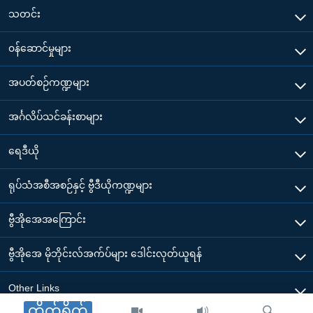
သတင်း
၀န်ဆောင်မှုများ
အပတ်စဉ်ကဏ္ဍများ
အင်္ဂလိပ်သင်ခန်းစာများ
ရေဒီယို
ရုပ်သံအစီအစဉ်နှင့် ဗွီဒီယိုကဏ္ဍများ
ဗွီအိုအေအကြောင်း
ဗွီအိုအေ မိုဘိုင်းလ်အက်ပ်များ ဒေါင်းလုတ်ယူရန်
Other Links
တိုက်ရိုက်