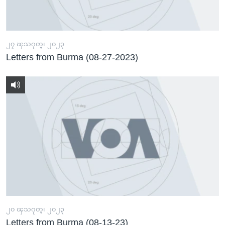
အ
သုတပဒေသာ အင်္ဂလိပ်စာ
ညွန်း
Learning English
စာမျက်နှာ
သို့
၂၇ ၾသဂုတ္၊ ၂၀၂၃
ဗွီအိုအေ လူမှုကွန်ယက်များ
Letters from Burma (08-27-2023)
ကျော်
ကြည့်
ရန်
ဘာသာစကားများ
ရှာဖွေ
ရန်
နေရာ
သို့
ကျော်
ရန်
၂၀ ၾသဂုတ္၊ ၂၀၂၃
Letters from Burma (08-13-23)