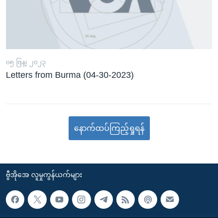
၀၅ ဇြန္၊ ၂၀၂၃
Letters from Burma (04-30-2023)
နောက်ထပ်ကြည့်ရှုရန်
ဗွီအိုအေ လူမှုကွန်ယက်များ