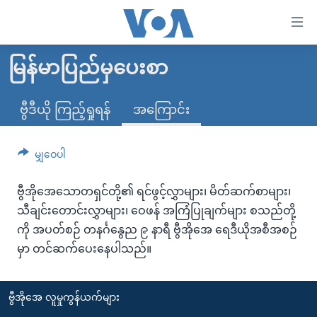
သုံး
ရ
လွယ်ကူ
မြန်မာပြည်မှပေးစာ
မူလစာမျက်နှာ
စေ
မြန်မာ
ဗွီဒီယို ကြည့်ရှုရန်
အကြောင်း
သည့်
ကမ္ဘာ့သတင်းများ
Link
ဗွီဒီယို
နိုင်ငံတကာ
မျှဝေပါ
များ
သတင်းလွတ်လပ်ခွင့်
အမေရိကန်
ပင်မ
ဗွီအိုအေသောတရှင်တို့၏ ရင်ဖွင့်လွှာများ၊ မိတ်ဆက်စာများ၊
ရပ်ဝန်းတခု လမ်းတခု အလွန်
တရုတ်
အကြောင်းအရာ
သီချင်းတောင်းလွှာများ၊ ဝေဖန် အကြံပြုချက်များ စသည်တို့
သို့
အင်္ဂလိပ်စာလေ့လာမယ်
အစ္စရေး-ပါလက်စတိုင်း
ကို အပတ်စဉ် တနင်္ဂနွေည ၉ နာရီ ဗွီအိုအေ ရေဒီယိုအစီအစဉ်
ကျော်
မှာ တင်ဆက်ပေးနေပါသည်။
အပတ်စဉ်ကဏ္ဍများ
အမေရိကန်သုံးအီဒီယံ
ကြည့်
ရေဒီယိုနှင့်ရုပ်သံ အချက်အလက်များ
မကြေးမုံရဲ့ အင်္ဂလိပ်စာ
ရေဒီယို
ရန်
ဗွီအိုအေ လူမှုကွန်ယက်များ
ပင်မ
ရေဒီယို/တီဗွီအစီအစဉ်
ရုပ်ရှင်ထဲက အင်္ဂလိပ်စာ
တီဗွီ