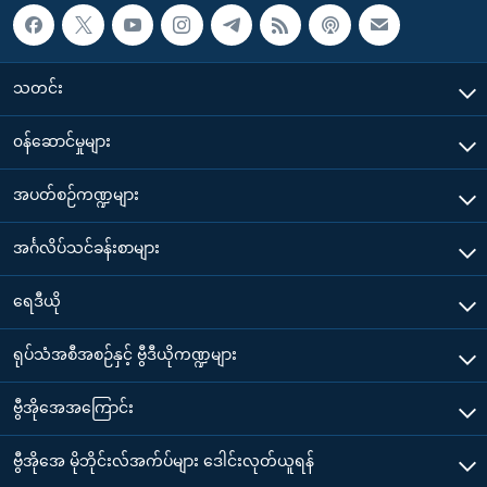
အ
သုတပဒေသာ အင်္ဂလိပ်စာ
ညွန်း
Learning English
စာမျက်နှာ
သတင်း
သို့
ဗွီအိုအေ လူမှုကွန်ယက်များ
ကျော်
၀န်ဆောင်မှုများ
ကြည့်
ရန်
အပတ်စဉ်ကဏ္ဍများ
ဘာသာစကားများ
ရှာဖွေ
ရန်
အင်္ဂလိပ်သင်ခန်းစာများ
နေရာ
သို့
ရေဒီယို
ကျော်
ရုပ်သံအစီအစဉ်နှင့် ဗွီဒီယိုကဏ္ဍများ
ရန်
ဗွီအိုအေအကြောင်း
ဗွီအိုအေ မိုဘိုင်းလ်အက်ပ်များ ဒေါင်းလုတ်ယူရန်