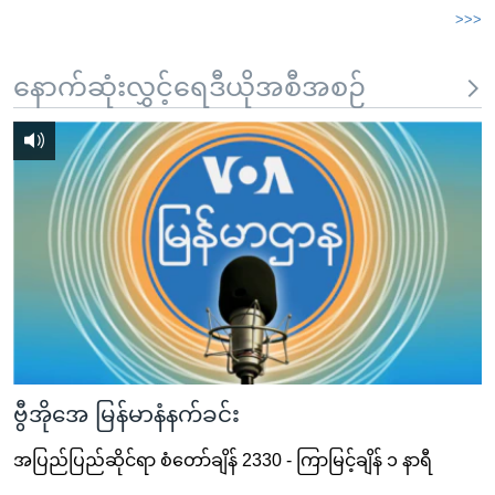
>>>
နောက်ဆုံးလွှင့်ရေဒီယိုအစီအစဉ်
ဗွီအိုအေ မြန်မာနံနက်ခင်း
အပြည်ပြည်ဆိုင်ရာ စံတော်ချိန် 2330 - ကြာမြင့်ချိန် ၁ နာရီ