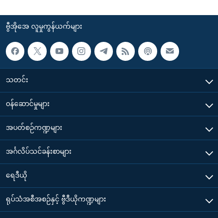
ဗွီအိုအေ လူမှုကွန်ယက်များ
သတင်း
၀န်ဆောင်မှုများ
အပတ်စဉ်ကဏ္ဍများ
အင်္ဂလိပ်သင်ခန်းစာများ
ရေဒီယို
ရုပ်သံအစီအစဉ်နှင့် ဗွီဒီယိုကဏ္ဍများ