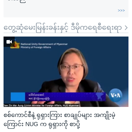
>>>
တွေ့ဆုံမေးမြန်းခန်းနှင့် ဒီမိုကရေစီရေးရာ
စစ်ကောင်စီနဲ့ ရုရှားကြား စာချုပ်များ အကျိုးမဲ့
ကြောင်း NUG က ရုရှားကို စာပို့