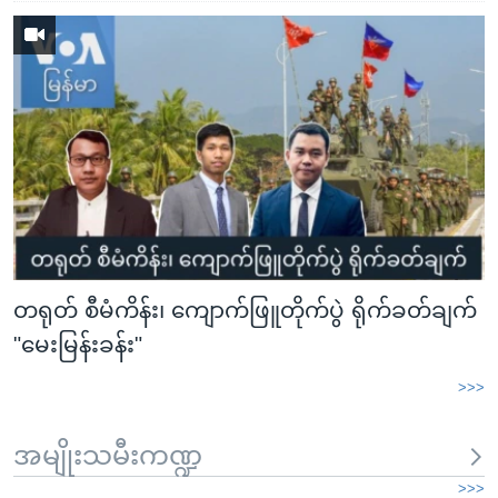
တရုတ် စီမံကိန်း၊ ကျောက်ဖြူတိုက်ပွဲ ရိုက်ခတ်ချက်
"မေးမြန်းခန်း"
>>>
အမျိုးသမီးကဏ္ဍ
>>>