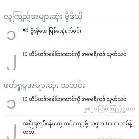
လူကြည့်အများဆုံး ဗွီဒီယို
၁
ဗွီအိုအေ မြန်မာနံနက်ခင်း
၂
IS ထိပ်တန်းခေါင်းဆောင်ကို အမေရိကန် သုတ်သင်
ဖတ်ရှုမှုအများဆုံး သတင်း
၁
IS ထိပ်တန်းခေါင်းဆောင်ကို အမေရိကန် သုတ်သင်
၉၈၂၀ ကြိမ် ကြည့်ရှုထား
၂
အစိုးရလုပ်ငန်းတွေ ထပ်လျှော့ဖို့ သမ္မတ Trump အမိန့်
ထုတ်