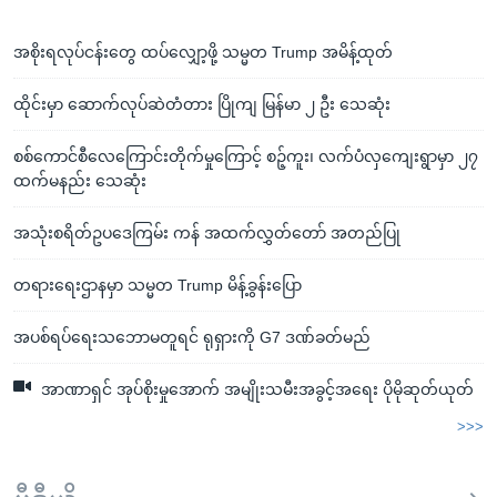
အ
သုတပဒေသာ အင်္ဂလိပ်စာ
ညွန်း
Learning English
အစိုးရလုပ်ငန်းတွေ ထပ်လျှော့ဖို့ သမ္မတ Trump အမိန့်ထုတ်
စာမျက်နှာ
သို့
ဗွီအိုအေ လူမှုကွန်ယက်များ
ထိုင်းမှာ ဆောက်လုပ်ဆဲတံတား ပြိုကျ မြန်မာ ၂ ဦး သေဆုံး
ကျော်
ကြည့်
စစ်ကောင်စီလေကြောင်းတိုက်မှုကြောင့် စဉ့်ကူး၊ လက်ပံလှကျေးရွာမှာ ၂၇
ထက်မနည်း သေဆုံး
ရန်
ဘာသာစကားများ
ရှာဖွေ
အသုံးစရိတ်ဥပဒေကြမ်း ကန် အထက်လွှတ်တော် အတည်ပြု
ရန်
နေရာ
တရားရေးဌာနမှာ သမ္မတ Trump မိန့်ခွန်းပြော
သို့
ကျော်
အပစ်ရပ်ရေးသဘောမတူရင် ရုရှားကို G7 ဒဏ်ခတ်မည်
ရန်
အာဏာရှင် အုပ်စိုးမှုအောက် အမျိုးသမီးအခွင့်အရေး ပိုမိုဆုတ်ယုတ်
>>>