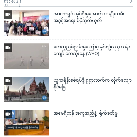
ဗွီဒီယို
အာဏာရှင် အုပ်စိုးမှုအောက် အမျိုးသမီး
အခွင့်အရေး ပိုမိုဆုတ်ယုတ်
လေထုညစ်ညမ်းမှုကြောင့် နှစ်စဥ်လူ ၇ သန်း
ကျော် သေဆုံးနေ (WHO)
ယူကရိန်းစစ်ရပ်ဖို့ ရုရှားဘက်က လိုက်လျော
နိုင်ခြေ
အမေရိကန် အကူအညီနဲ့ ရိုက်ခတ်မှု