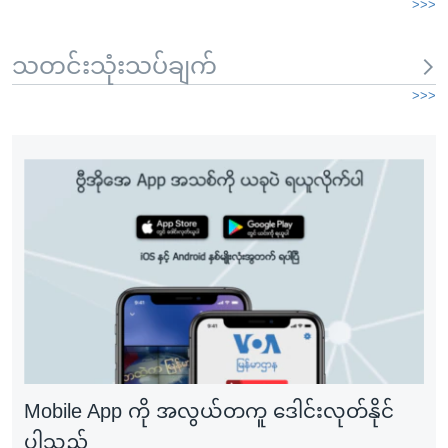
>>>
သတင်းသုံးသပ်ချက်
>>>
Mobile App ကို အလွယ်တကူ ဒေါင်းလုတ်နိုင်
ပါသည်