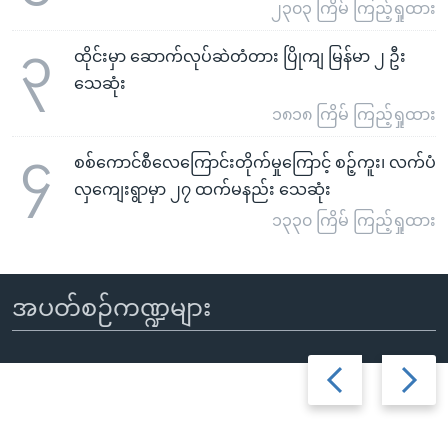
၂၃၀၃ ကြိမ် ကြည့်ရှုထား
၃
ထိုင်းမှာ ဆောက်လုပ်ဆဲတံတား ပြိုကျ မြန်မာ ၂ ဦး
သေဆုံး
၁၈၁၈ ကြိမ် ကြည့်ရှုထား
၄
စစ်ကောင်စီလေကြောင်းတိုက်မှုကြောင့် စဉ့်ကူး၊ လက်ပံ
လှကျေးရွာမှာ ၂၇ ထက်မနည်း သေဆုံး
၁၃၃၀ ကြိမ် ကြည့်ရှုထား
အပတ်စဉ်ကဏ္ဍများ
Previous
Next
slide
slide