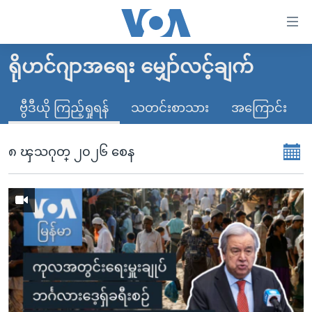
သုံး
ရ
လွယ်ကူ
ရိုဟင်ဂျာအရေး မျှော်လင့်ချက်
မူလစာမျက်နှာ
စေ
မြန်မာ
ဗွီဒီယို ကြည့်ရှုရန်
သတင်းစာသား
အကြောင်း
သည့်
ကမ္ဘာ့သတင်းများ
Link
ဗွီဒီယို
နိုင်ငံတကာ
၈ ၾသဂုတ္ ၂၀၂၆ စေန
များ
သတင်းလွတ်လပ်ခွင့်
အမေရိကန်
ပင်မ
ရပ်ဝန်းတခု လမ်းတခု အလွန်
တရုတ်
အကြောင်းအရာ
သို့
အင်္ဂလိပ်စာလေ့လာမယ်
အစ္စရေး-ပါလက်စတိုင်း
ကျော်
အပတ်စဉ်ကဏ္ဍများ
အမေရိကန်သုံးအီဒီယံ
ကြည့်
ရေဒီယိုနှင့်ရုပ်သံ အချက်အလက်များ
မကြေးမုံရဲ့ အင်္ဂလိပ်စာ
ရေဒီယို
ရန်
ပင်မ
ရေဒီယို/တီဗွီအစီအစဉ်
ရုပ်ရှင်ထဲက အင်္ဂလိပ်စာ
တီဗွီ