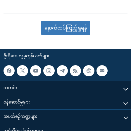
နောက်ထပ်ကြည့်ရှုရန်
ဗွီအိုအေ လူမှုကွန်ယက်များ
သတင်း
၀န်ဆောင်မှုများ
အပတ်စဉ်ကဏ္ဍများ
အင်္ဂလိပ်သင်ခန်းစာများ