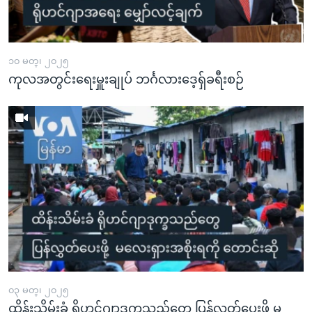
အ
သုတပဒေသာ အင်္ဂလိပ်စာ
ညွန်း
Learning English
စာမျက်နှာ
သို့
၁၀ မတ္၊ ၂၀၂၅
ဗွီအိုအေ လူမှုကွန်ယက်များ
ကုလအတွင်းရေးမှူးချုပ် ဘင်္ဂလားဒေ့ရှ်ခရီးစဉ်
ကျော်
ကြည့်
ရန်
ဘာသာစကားများ
ရှာဖွေ
ရန်
နေရာ
သို့
ကျော်
ရန်
၀၃ မတ္၊ ၂၀၂၅
ထိန်းသိမ်းခံ ရိုဟင်ဂျာဒုက္ခသည်တွေ ပြန်လွှတ်ပေးဖို့ မ