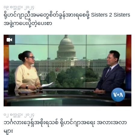
၀၉ စက္တင္ဘာ၊ ၂၀၂၄
ရိုဟင်ဂျာညီအမတွေစိတ်ခွန်အားရစေဖို့ Sisters 2 Sisters
အဖွဲ့ကပေးပို့တဲ့ပေးစာ
၀၂ စက္တင္ဘာ၊ ၂၀၂၄
ဘင်္ဂလားဒေ့ရှ်အစိုးရသစ် ရိုဟင်ဂျာအရေး အလားအလာ
များ