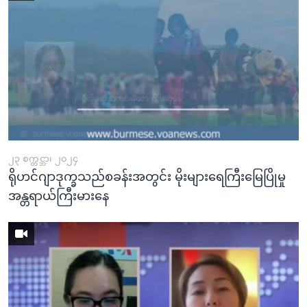
၂၃ စက္တင္ဘာ၊ ၂၀၂၄
ရိုဟင်ဂျာဒုက္ခသည်စခန်းအတွင်း မိုးများရေကြီးမြေပြိုမှု
အန္တရာယ်ကြီးမားနေ