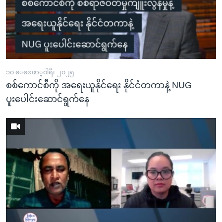
၁၀ ေဖေဖာ္၀ါရီ၊ ၂၀၂၅
စစ်ကောင်စီကို အရေးယူနိုင်ရေး နိုင်ငံတကာနဲ့ NUG
ပူးပေါင်းဆောင်ရွက်နေ