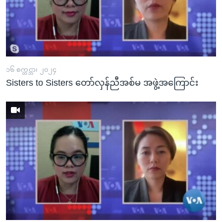
၁၆ စက္တင္ဘာ၊ ၂၀၂၄
Sisters to Sisters တော်လှန်ညီအစ်မ အဖွဲ့အကြောင်း