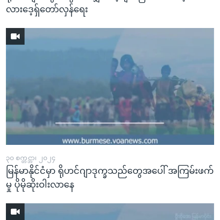
လားဒေ့ရှ်တော်လှန်ရေး
၃၀ စက္တင္ဘာ၊ ၂၀၂၄
မြန်မာနိုင်ငံမှာ ရိုဟင်ဂျာဒုက္ခသည်တွေအပေါ် အကြမ်းဖက်
မှု ပိုမိုဆိုးဝါးလာနေ