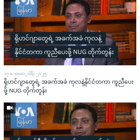
၁၇ ေဖေဖာ္၀ါရီ၊ ၂၀၂၅
ရိုဟင်ဂျာတွေရဲ့ အခက်အခဲ ကုလနဲ့နိုင်ငံတကာ ကူညီပေး
ဖို့ NUG တိုက်တွန်း