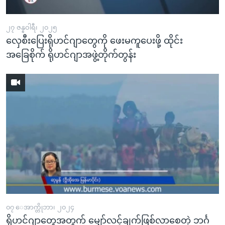
၂၇ ဇန္နဝါရီ၊ ၂၀၂၅
လှေစီးပြေးရိုဟင်ဂျာတွေကို ဖေးမကူပေးဖို့ ထိုင်း
အခြေစိုက် ရိုဟင်ဂျာအဖွဲ့တိုက်တွန်း
၀၇ ေအာက္တိုဘာ၊ ၂၀၂၄
ရိုဟင်ဂျာတွေအတွက် မျှော်လင့်ချက်ဖြစ်လာစေတဲ့ ဘင်္ဂ