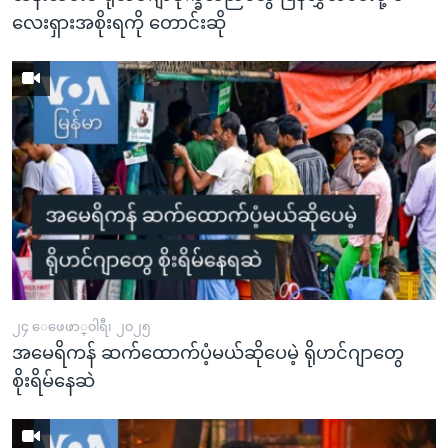
လေးရှားအစိုးရကို တောင်းဆို
၂၄ ေဖေဖာ္၀ါရီ၊ ၂၀၂၅
အမေရိကန် ဆက်ထောက်ပံ့မယ်ဆိုပေမဲ့ ရိုဟင်ဂျာတွေ
စိုးရိမ်နေဆဲ