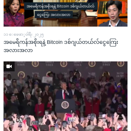
၁၁ ေဖေဖာ္၀ါရီ၊ ၂၀၂၅
အမေရိကန်အစိုးရနဲ့ Bitcoin ဒစ်ဂျယ်တယ်လ်ငွေကြေး
အလားအလာ