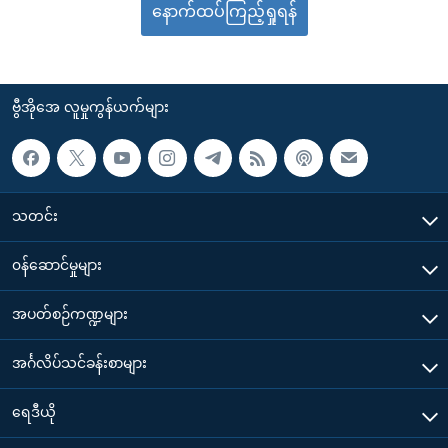
နောက်ထပ်ကြည့်ရှုရန်
ဗွီအိုအေ လူမှုကွန်ယက်များ
သတင်း
၀န်ဆောင်မှုများ
အပတ်စဉ်ကဏ္ဍများ
အင်္ဂလိပ်သင်ခန်းစာများ
ရေဒီယို