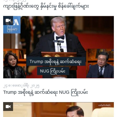
ကျားဖြန့်ဂိုဏ်းတွေ နှိမ်နင်းမှု စိန်ခေါ်ချက်များ
၂၄ ေဖေဖာ္၀ါရီ၊ ၂၀၂၅
Trump အစိုးရနဲ့ ဆက်ဆံရေး NUG ကြိုးပမ်း