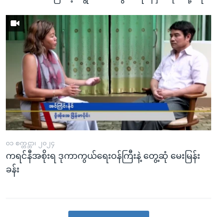
၀၁ စက္တင္ဘာ၊ ၂၀၂၄
ကရင်နီအစိုးရ ဒုကာကွယ်ရေးဝန်ကြီးနဲ့ တွေ့ဆုံ မေးမြန်း
ခန်း