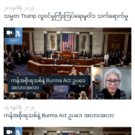
၂၈ ဇန္နဝါရီ၊ ၂၀၂၅
သမ္မတ Trump လူဝင်မှုကြီးကြပ်ရေးမူဝါဒ သက်ရောက်မှု
၁၉ ဇန္နဝါရီ၊ ၂၀၂၅
ကန်အစိုးရသစ်နဲ့ Burma Act ဥပဒေ အလားအလာ