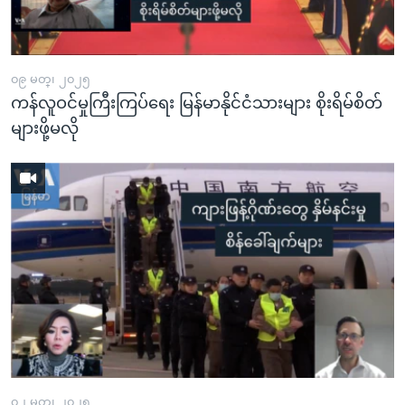
အ
သုတပဒေသာ အင်္ဂလိပ်စာ
ညွန်း
Learning English
စာမျက်နှာ
သို့
၀၉ မတ္၊ ၂၀၂၅
ဗွီအိုအေ လူမှုကွန်ယက်များ
ကန်လူဝင်မှုကြီးကြပ်ရေး မြန်မာနိုင်ငံသားများ စိုးရိမ်စိတ်
ကျော်
များဖို့မလို
ကြည့်
ရန်
ဘာသာစကားများ
ရှာဖွေ
ရန်
နေရာ
သို့
ကျော်
ရန်
၀၂ မတ္၊ ၂၀၂၅