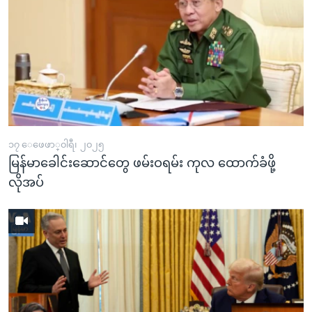
၁၇ ေဖေဖာ္၀ါရီ၊ ၂၀၂၅
မြန်မာခေါင်းဆောင်တွေ ဖမ်းဝရမ်း ကုလ ထောက်ခံဖို့
လိုအပ်