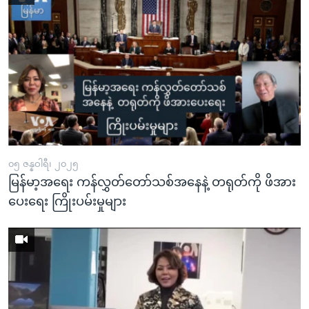
၀၅ ဇန္နဝါရီ၊ ၂၀၂၅
မြန်မာ့အရေး ကန်လွှတ်တော်သစ်အနေနဲ့ တရုတ်ကို ဖိအား
ပေးရေး ကြိုးပမ်းမှုများ