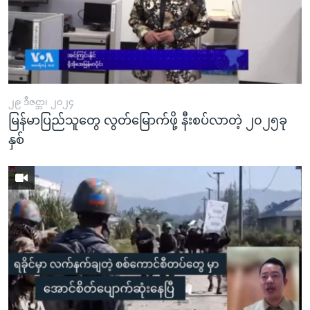
၂၉ ဒီဇင္ဘာ၊ ၂၀၂၄
မြန်မာပြည်သူတွေ လွတ်မြောက်ဖို့ နီးစပ်လာတဲ့ ၂၀၂၅ခု
နှစ်