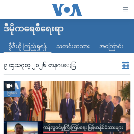
သုံး
ရ
လွယ်ကူ
ဒီမိုကရေစီရေးရာ
မူလစာမျက်နှာ
စေ
မြန်မာ
ဗွီဒီယို ကြည့်ရှုရန်
သတင်းစာသား
အကြောင်း
သည့်
ကမ္ဘာ့သတင်းများ
Link
ဗွီဒီယို
နိုင်ငံတကာ
၉ ၾသဂုတ္ ၂၀၂၆ တနဂၤေႏြ
များ
သတင်းလွတ်လပ်ခွင့်
အမေရိကန်
ပင်မ
ရပ်ဝန်းတခု လမ်းတခု အလွန်
တရုတ်
အကြောင်းအရာ
သို့
အင်္ဂလိပ်စာလေ့လာမယ်
အစ္စရေး-ပါလက်စတိုင်း
ကျော်
အပတ်စဉ်ကဏ္ဍများ
အမေရိကန်သုံးအီဒီယံ
ကြည့်
ရေဒီယိုနှင့်ရုပ်သံ အချက်အလက်များ
မကြေးမုံရဲ့ အင်္ဂလိပ်စာ
ရေဒီယို
ရန်
ပင်မ
ရေဒီယို/တီဗွီအစီအစဉ်
ရုပ်ရှင်ထဲက အင်္ဂလိပ်စာ
တီဗွီ