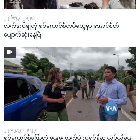
၂၂ ဒီဇင္ဘာ၊ ၂၀၂၄
လက်နက်ချတဲ့ စစ်ကောင်စီတပ်တွေမှာ အောင်စိတ်
ပျောက်ဆုံးနေပြီ
၂၂ စက္တင္ဘာ၊ ၂၀၂၄
စစ်ကောင်စီပြောတဲ့ ရွေးကောက်ပွဲ ကရင်နီမှာ လုပ်လို့မရ