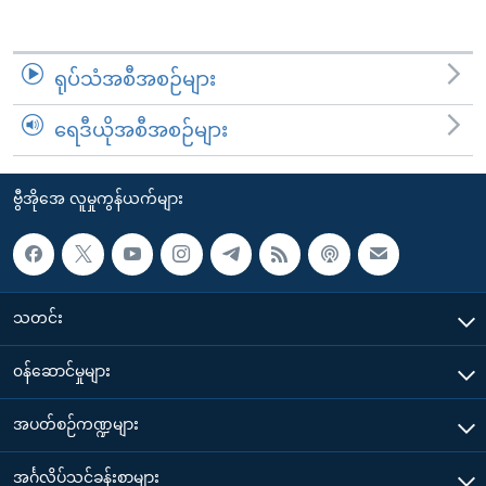
ရုပ်သံအစီအစဉ်များ
ရေဒီယိုအစီအစဉ်များ
ဗွီအိုအေ လူမှုကွန်ယက်များ
သတင်း
၀န်ဆောင်မှုများ
အပတ်စဉ်ကဏ္ဍများ
အင်္ဂလိပ်သင်ခန်းစာများ