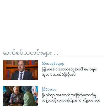
ဆက်စပ်သတင်းများ ...
ဒီမိုကရေစီရေးရာ
မြန်မာခေါင်းဆောင်တွေအပေါ် ဖမ်းဝရမ်း
ကုလ ထောက်ခံဖို့လိုအပ်
နိုင်ငံတကာ
ရိုဟင်ဂျာ အထောက်အပံ့ဖြတ်တောက်မှု
ဟန့်တားဖို့ ကုလအကြီးအကဲ ကြိုးပမ်းမည်