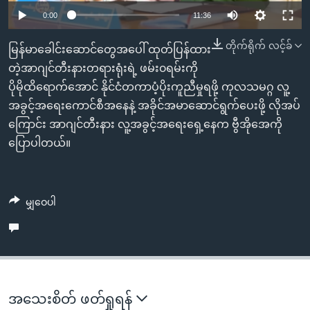
အ
သုတပဒေသာ အင်္ဂလိပ်စာ
Auto
0:00
11:36
ညွန်း
Learning English
240p
စာမျက်နှာ
တိုက်ရိုက် လင့်ခ်
မြန်မာခေါင်းဆောင်တွေအပေါ် ထုတ်ပြန်ထား
သို့
ဗွီအိုအေ လူမှုကွန်ယက်များ
360p
တဲ့အာဂျင်တီးနားတရားရုံးရဲ့ ဖမ်း၀ရမ်းကို
ကျော်
ပိုမိုထိရောက်အောင် နိုင်ငံတကာပံ့ပိုးကူညီမှုရဖို့ ကုလသမဂ္ဂ လူ့
Auto
240p
360p
480p
480p
ကြည့်
အခွင့်အရေးကောင်စီအနေနဲ့ အခိုင်အမာဆောင်ရွက်ပေးဖို့ လိုအပ်
ရန်
720p
ကြောင်း အာဂျင်တီးနား လူ့အခွင့်အရေးရှေ့နေက ဗွီအိုအေကို
ဘာသာစကားများ
720p
1080p
ရှာဖွေ
ပြောပါတယ်။
1080p
ရန်
နေရာ
သို့
မျှဝေပါ
ကျော်
ရန်
အသေးစိတ် ဖတ်ရှုရန်