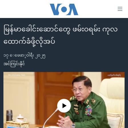
သုံး
ရ
လွယ်ကူ
မြန်မာခေါင်းဆောင်တွေ ဖမ်းဝရမ်း ကုလ
မူလစာမျက်နှာ
စေ
ထောက်ခံဖို့လိုအပ်
မြန်မာ
သည့်
ကမ္ဘာ့သတင်းများ
Link
၁၇ ေဖေဖာ္၀ါရီ၊ ၂၀၂၅
ဗွီဒီယို
နိုင်ငံတကာ
အင်ကြင်းနိုင်
များ
သတင်းလွတ်လပ်ခွင့်
အမေရိကန်
ပင်မ
ရပ်ဝန်းတခု လမ်းတခု အလွန်
တရုတ်
အကြောင်းအရာ
သို့
အင်္ဂလိပ်စာလေ့လာမယ်
အစ္စရေး-ပါလက်စတိုင်း
ကျော်
အပတ်စဉ်ကဏ္ဍများ
အမေရိကန်သုံးအီဒီယံ
No media source currently available
ကြည့်
ရေဒီယိုနှင့်ရုပ်သံ အချက်အလက်များ
မကြေးမုံရဲ့ အင်္ဂလိပ်စာ
ရေဒီယို
ရန်
ပင်မ
ရေဒီယို/တီဗွီအစီအစဉ်
ရုပ်ရှင်ထဲက အင်္ဂလိပ်စာ
တီဗွီ