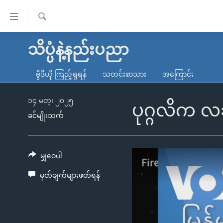
သုံး
ရ
ရှာဖွေ
လွယ်ကူ
မူလစာမျက်နှာ
သိပ္ပံနဲ့နည်းပညာ
ရ
စေ
မြန်မာ
လာ
ဗွီဒီယို ကြည့်ရှုရန်
သတင်းစာသား
အကြောင်း
သည့်
ဒ်
ကမ္ဘာ့သတင်းများ
Link
ဗွီဒီယို
နိုင်ငံတကာ
၁၄ မတ္၊ ၂၀၂၅
ပုဂ္ဂလိက လ
များ
ခင်မျိုးသက်
သတင်းလွတ်လပ်ခွင့်
အမေရိကန်
ပင်မ
ရပ်ဝန်းတခု လမ်းတခု အလွန်
တရုတ်
အကြောင်းအရာ
အင်္ဂလိပ်စာလေ့လာမယ်
အစ္စရေး-ပါလက်စတိုင်း
မျှဝေပါ
သို့
အပတ်စဉ်ကဏ္ဍများ
အမေရိကန်သုံးအီဒီယံ
ကျော်
မှတ်ချက်များဖတ်ရန်
ကြည့်
ရေဒီယိုနှင့်ရုပ်သံ အချက်အလက်များ
မကြေးမုံရဲ့ အင်္ဂလိပ်စာ
ရေဒီယို
ရန်
ရေဒီယို/တီဗွီအစီအစဉ်
ရုပ်ရှင်ထဲက အင်္ဂလိပ်စာ
တီဗွီ
ပင်မ