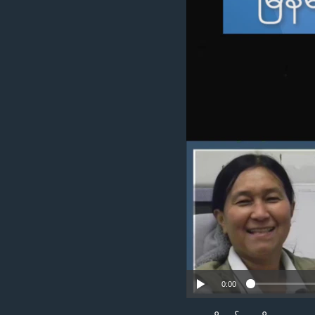
သုတပဒေသာ အင်္ဂလိပ်စာ
အ
ညွန်း
စာမျက်နှာ
သို့
ကျော်
ကြည့်
ရန်
ရှာဖွေ
ရန်
နေရာ
သို့
ကျော်
ရန်
0:00