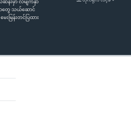
လဆန်းမှာ လမျက်နှာ
EMBED
360p
ကရိယာတွေ သယ်ဆောင်
 မေးမြန်းတင်ပြထား
480p
720p
1080p
480p