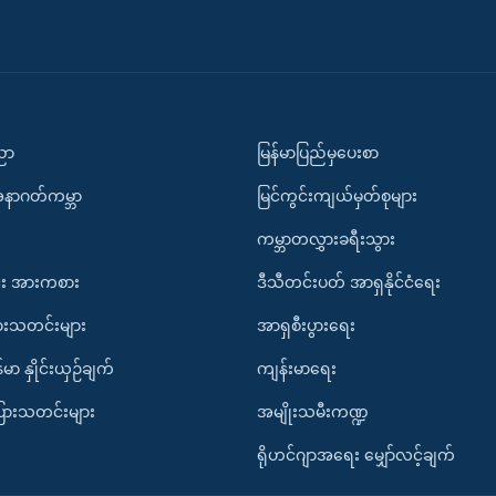
ပညာ
မြန်မာပြည်မှပေးစာ
အနာဂတ်ကမ္ဘာ
မြင်ကွင်းကျယ်မှတ်စုများ
ကမ္ဘာတလွှားခရီးသွား
း အားကစား
ဒီသီတင်းပတ် အာရှနိုင်ငံရေး
ားသတင်းများ
အာရှစီးပွားရေး
်မာ နှိုင်းယှဉ်ချက်
ကျန်းမာရေး
ပြားသတင်းများ
အမျိုးသမီးကဏ္ဍ
ရိုဟင်ဂျာအရေး မျှော်လင့်ချက်