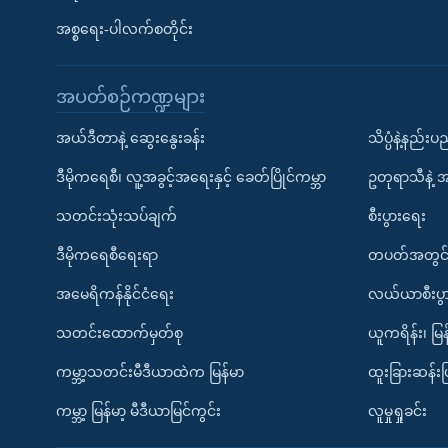
အစ္စရေး-ပါလက်စတိုင်း
အပတ်စဉ်ကဏ္ဍများ
အယ်ဒီတာနဲ့ ဆွေးနွေးခန်း
သိပ္ပံနဲ့နည်း
ဒီမိုကရေစီ၊ လူ့အခွင့်အရေးနှင့် ခေတ်ပြိုင်ကမ္ဘာ
ဥတုရာသီနဲ့ 
သတင်းသုံးသပ်ချက်
စီးပွားရေး
ဒီမိုကရေစီရေးရာ
တပတ်အတွင်
အမေရိကန်နိုင်ငံရေး
လယ်ယာစီးပွ
သတင်းထောက်မှတ်စု
ယူကရိန်း၊ မြန
ကမ္ဘာ့သတင်းမီဒီယာထဲက မြန်မာ
ထူးခြားဆန်း
ကမ္ဘာ့ မြန်မာ့ မီဒီယာမြင်ကွင်း
လူမှုရှုခင်း