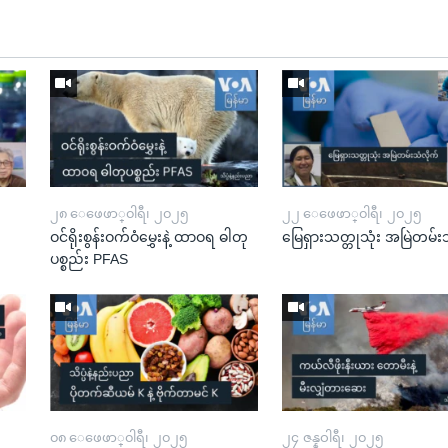
၂၈ ေဖေဖာ္၀ါရီ၊ ၂၀၂၅
၂၂ ေဖေဖာ္၀ါရီ၊ ၂၀၂၅
ဝင်ရိုးစွန်းဝက်ဝံမွှေးနဲ့ ထာဝရ ဓါတု
မြေရှားသတ္တုသုံး အမြဲတမ်း
ပစ္စည်း PFAS
၀၈ ေဖေဖာ္၀ါရီ၊ ၂၀၂၅
၂၄ ဇန္နဝါရီ၊ ၂၀၂၅