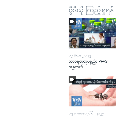
ဗွီဒီယို ကြည့်ရှုရန်
၀၇ မတ္၊ ၂၀၂၅
ထာဝရဓာတုပစ္စည်း PFAS
အန္တရာယ်
၁၅ ေဖေဖာ္၀ါရီ၊ ၂၀၂၅