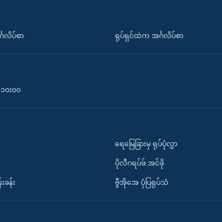
်္ဂလိပ်စာ
ရုပ်ရှင်ထဲက အင်္ဂလိပ်စာ
၀-၁၀း၀၀
ရေမြေခြားမှ ရုပ်ပုံလွှာ
ပိုလီဂရပ်ဖ်.အင်ဖို
်းခန်း
ဗွီအိုအေ ပုံပြရုပ်သံ