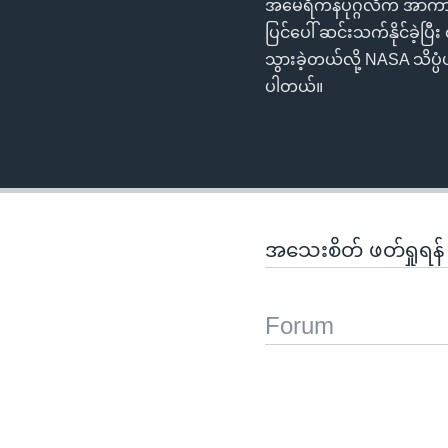
အမေရိကန်ပုဂ္ဂလိက အာကာသ
ပြင်ပေါ် ဆင်းသက်နိုင်ခဲ့ပ
သွားခဲ့တယ်လို့ NASA သိ
ပါတယ်။
အသေးစိတ် ဖတ်ရှုရန
Forum