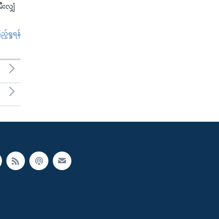
ီးလျှံ
်ရှုရန်