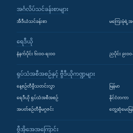
အင်္ဂလိပ်သင်ခန်းစာများ
အီဒီယံသင်ခန်းစာ
မကြေးမုံရဲ့အင
ရေဒီယို
နံနက်ပိုင်း ၆း၀၀-ရး၀၀
ညပိုင်း ၉း၀
ရုပ်သံအစီအစဉ်နှင့် ဗွီဒီယိုကဏ္ဍများ
နေ့စဉ်တီဗွီသတင်းလွှာ
မြန်မာ
ရေဒီယို ရုပ်သံအစီအစဉ်
နိုင်ငံတကာ
အပတ်စဉ်တီဗွီမဂ္ဂဇင်း
တွေ့ဆုံမေးမြန
ဗွီအိုအေအကြောင်း