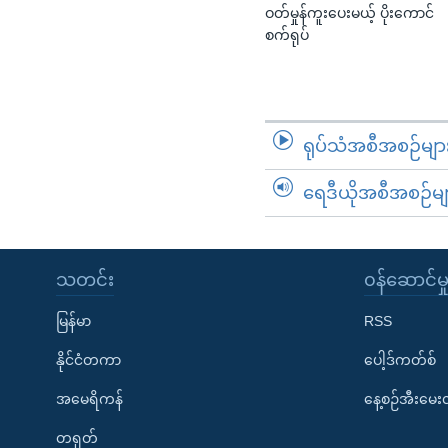
ဝတ်မှုန်ကူးပေးမယ့် ပိုးကောင်
စက်ရုပ်
ရုပ်သံအစီအစဉ်မျာ
ရေဒီယိုအစီအစဉ်မျ
သတင်း
၀န်ဆောင်မှ
မြန်မာ
RSS
နိုင်ငံတကာ
ပေါ့ဒ်ကတ်စ်
အမေရိကန်
နေ့စဉ်အီးမေ
တရုတ်