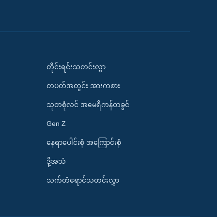
တိုင်းရင်းသတင်းလွှာ
တပတ်အတွင်း အားကစား
သုတစုံလင် အမေရိကန်တခွင်
Gen Z
နေရာပေါင်းစုံ အကြောင်းစုံ
ဒို့အသံ
သက်တံရောင်သတင်းလွှာ