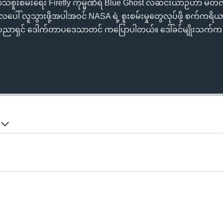
စူးစမ်းရေး Firefly ကုမ္မဏီရဲ Blue Ghost လဆင်းယာဉ်ဟာ မတ်
ြီး လပေါ် လူသွားဖို့အပါအဝင် NASA ရဲ့ စူးစမ်းမှုတွေလုပ်ဖို့ စက်
ပ္ပံပညာရှင် ဒေါက်တာပဒေသာတင် ကပြောပါတယ်။ ဒေါ်ခင်မျိုးသက်က
Auto
240p
360p
်
720p
1080p