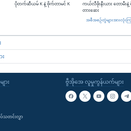
ပိုတက်ဆီယမ် K နဲ့ ဗိုက်တာမင် K
ကယ်လီဖိုးနီးယား တောမီးနဲ့ မ
တားဆေး
အစီအစဉ်တွဲများအားလုံးကြည့
း
ား
ုများ
ဗွီအိုအေ လူမှုကွန်ယက်များ
းလ်သတင်းလွှာ