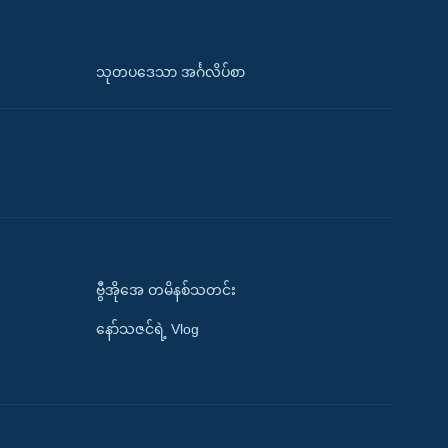
သုတပဒေသာ အင်္ဂလိပ်စာ
ဗွီအိုအေ တမိနစ်သတင်း
နော်သဇင်ရဲ့ Vlog