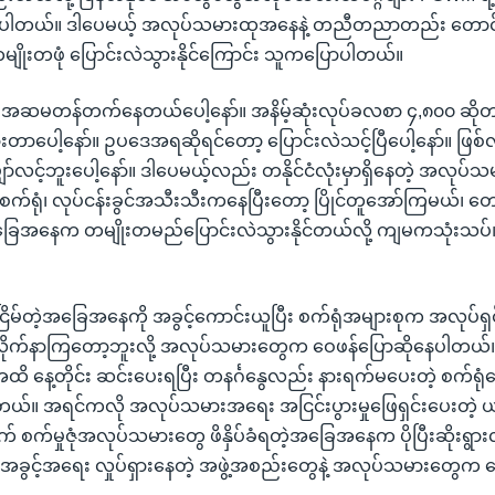
ပြောပါတယ်။ ဒါပေမယ့် အလုပ်သမားထုအနေနဲ့ တညီတညာတည်း တောင
ုးတဖုံ ပြောင်းလဲသွားနိုင်ကြောင်း သူကပြောပါတယ်။
းက အဆမတန်တက်နေတယ်ပေါ့နော်။ အနိမ့်ဆုံးလုပ်ခလစာ ၄,၈၀၀ ဆိုတ
းတာပေါ့နော်။ ဥပဒေအရဆိုရင်တော့ ပြောင်းလဲသင့်ပြီပေါ့နော်။ ဖြစ
ျှော်လင့်ဘူးပေါ့နော်။ ဒါပေမယ့်လည်း တနိုင်ငံလုံးမှာရှိနေတဲ့ အလုပ
စက်ရုံ၊ လုပ်ငန်းခွင်အသီးသီးကနေပြီးတော့ ပြိုင်တူအော်ကြမယ်၊ တ
 အခြေအနေက တမျိုးတမည်ပြောင်းလဲသွားနိုင်တယ်လို့ ကျမကသုံးသပ်၊
်ငြိမ်တဲ့အခြေအနေကို အခွင့်ကောင်းယူပြီး စက်ရုံအများစုက အလုပ်ရ
ုက်နာကြတော့ဘူးလို့ အလုပ်သမားတွေက ဝေဖန်ပြောဆိုနေပါတယ်။ အ
ိ နေ့တိုင်း ဆင်းပေးရပြီး တနင်္ဂနွေလည်း နားရက်မပေးတဲ့ စက်ရုံ
တယ်။ အရင်ကလို အလုပ်သမားအရေး အငြင်းပွားမှုဖြေရှင်းပေးတဲ့ 
က် စက်မှုဇုံအလုပ်သမားတွေ ဖိနှိပ်ခံရတဲ့အခြေအနေက ပိုပြီးဆိုးရ
အခွင့်အရေး လှုပ်ရှားနေတဲ့ အဖွဲ့အစည်းတွေနဲ့ အလုပ်သမားတွေက 