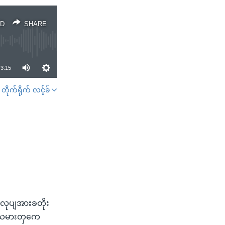
D
SHARE
3:15
တိုက်ရိုက် လင့်ခ်
SHARE
 လုပျအားခတိုး
ုပျသမားတှကေ