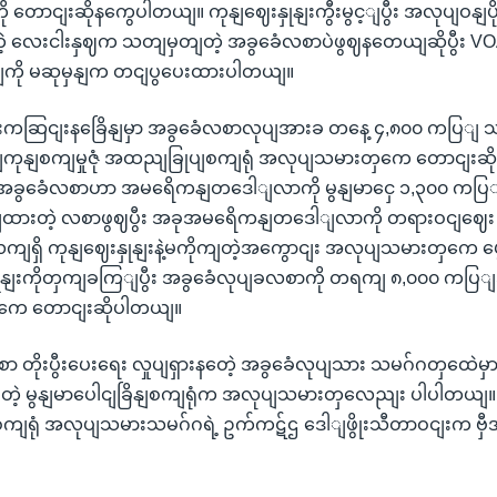
ု တောငျးဆိုနကွေပါတယျ။ ကုနျဈေးနှုနျးကွီးမွင့ျပွီး အလုပျဝန
ဲ့ လေးငါးနှဈက သတျမှတျတဲ့ အခွခေံလစာပဲဖွဈနတေယျဆိုပွီး VO
ကို မဆုမှနျက တငျပွပေးထားပါတယျ။
ုးကဆြငျးနခြေိနျမှာ အခွခေံလစာလုပျအားခ တနေ့ ၄,၈၀၀ ကပြျ
 ရနျကုနျစကျမှုဇုံ အထညျခြုပျစကျရုံ အလုပျသမားတှကေ တောငျးဆ
အခွခေံလစာဟာ အမရေိကနျတဒေါျလာကို မွနျမာငှေ ၁,၃၀၀ ကပြျ ရ
ထားတဲ့ လစာဖွဈပွီး အခုအမရေိကနျတဒေါျလာကို တရားဝငျဈေး
 လကျရှိ ကုနျဈေးနှုနျးနဲ့မကိုကျတဲ့အကွောငျး အလုပျသမားတှကေ
ှုနျးကိုတှကျခကြျပွီး အခွခေံလုပျခလစာကို တရကျ ၈,၀၀၀ ကပြျအထ
ကေ တောငျးဆိုပါတယျ။
 တိုးပွီးပေးရေး လှုပျရှားနတေဲ့ အခွခေံလုပျသား သမဂ်ဂတှထေဲမှ
တဲ့ မွနျမာပေါငျခြိနျစကျရုံက အလုပျသမားတှလေညျး ပါပါတယျ။ မ
ျရုံ အလုပျသမားသမဂ်ဂရဲ့ ဥက်ကဋ်ဌ ဒေါျဖွိုးသီတာဝငျးက ဗှီအိ