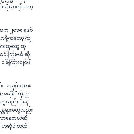
်းဆိုလာရင်တော့
ာက ၂၀၁၈ ခုနှစ်
်လာဖို့ကတော့ ကျ
်သမားထုတွေ ထု
ောင်းကြမယ် ဆို
 ဖြေကြားချင်ပါ
ှင်၊ အလုပ်သမား
ချိန်ပိုကို ည
တွေလည်း ရှိနေ
ယန္တရားတွေလည်း
ွားလာနေတယ်ဆို
ပြောဆိုပါတယ်။