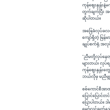
ကုန်ဈေးနှုန်းန
တွက်ချက်ပြီး 
ဆိုပါတယ်။
အခြေခံလုပ်ခလစာ
ကျော်ရှိတဲ့ မြ
ချုပ်စက်ရုံ အလု
"ညီမတို့လုပ်နေတ
များတယ်၊ လုပ်
ကုန်ဈေးနှုန်းတွ
ဘယ်လိုမှ မညီမျ
စစ်ကောင်စီအာဏာ
ပြောင်ပြောင်တင
ပြောပါတယ်။ ဒါပေ
မျှော်လင့်ချက်န