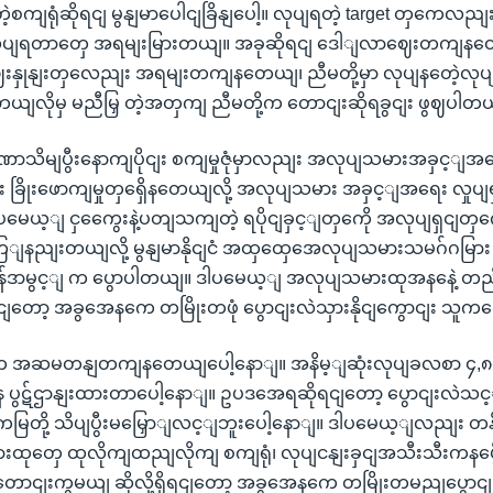
ေဲ့စကျရုံဆိုရငျ မွနျမာပေါငျခြိနျပေါ့။ လုပျရတဲ့ target တှ
လုပျရတာတှေ အရမျးမြားတယျ။ အခုဆိုရငျ ဒေါျလာဈေးတကျနတ
နှုနျးတှလေညျး အရမျးတကျနတေယျ၊ ညီမတို့မှာ လုပျနတေဲ့လုပျခတ
့ ဘယျလိုမှ မညီမြှ တဲ့အတှကျ ညီမတို့က တောငျးဆိုရခွငျး ဖွဈပါတ
သိမျပွီးနောကျပိုငျး စကျမှုဇုံမှာလညျး အလုပျသမားအခှင့ျအရေ
 ခြိုးဖောကျမှုတှရှေိနတေယျလို့ အလုပျသမား အခှင့ျအရေး လှုပ
မေယ့ျ ငှကွေေးနဲ့ပတျသကျတဲ့ ရပိုငျခှင့ျတှကေို အလုပျရှငျတှကေ
ျနညျးတယျလို့ မွနျမာနိုငျငံ အထှထှေအေလုပျသမားသမဂ်ဂမြား
းစန်ဒာမွင့ျ က ပွောပါတယျ။ ဒါပမေယ့ျ အလုပျသမားထုအနနေဲ့
ျတော့ အခွအေနကေ တမြိုးတဖုံ ပွောငျးလဲသှားနိုငျကွောငျး သူက
ျးက အဆမတနျတကျနတေယျပေါ့နောျ။ အနိမ့ျဆုံးလုပျခလစာ ၄,
 ပွဋ်ဌာနျးထားတာပေါ့နောျ။ ဥပဒအေရဆိုရငျတော့ ပွောငျးလဲသင့ျပ
မြတို့ သိပျပွီးမမြှောျလင့ျဘူးပေါ့နောျ။ ဒါပမေယ့ျလညျး တနိုငျင
ထုတှေ ထုလိုကျထညျလိုကျ စကျရုံ၊ လုပျငနျးခှငျအသီးသီးကနပွေီး
ာငျးကွမယျ ဆိုလို့ရှိရငျတော့ အခွအေနကေ တမြိုးတမညျပွောငျး