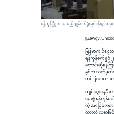
ရန်ကုန်မြို့က အထည်ချုပ်စက်ရုံလုပ်ငန်းခွင်တခု။
[[Zawgyi/Unicod
မြန်မာကျပ်ငွေတန
ရန်ကုန်စက်မှုဇု
တောင်းဆိုနေကြပါ
နှစ်က သတ်မှတ်
တင်ပြပေးထားပ
ကျပ်ငွေတန်ဖိုး
ပေးဖို့ ရန်ကုန
တဲ့ အခြေခံလစာဟ
ထားတဲ့ လစာဖြစ်