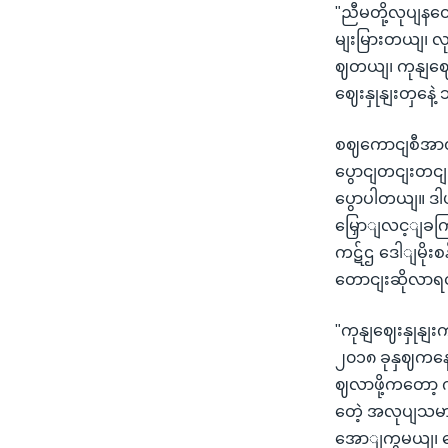
"ညီမတို့လုပျနတ
မျးမြားတယျ၊ 
ဈတယျ၊ ကုနျဈေး
ဈေးနှုနျးတှနေဲ
စဈကောငျစီအာဏာ
ပွောငျတငျးတငျး
ပွောပါတယျ။ ဒါပ
မြှောျလင့ျခကြ
ကဋ်ဌ ဒေါျမို
တောငျးဆိုလာရင
"ကုနျဈေးနှုန
၂၀၁၈ ခုနှဈကနေ
ဈလာဖို့ကတော့ က
တေဲ့ အလုပျသမား
အောျကွမယျ၊ တေ