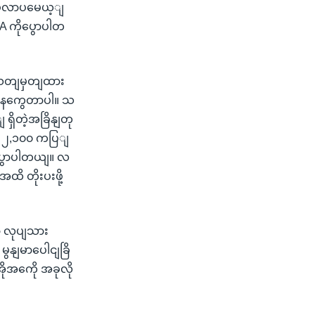
ျပိုလာပမေယ့ျ
A ကိုပွောပါတ
 သတျမှတျထား
ိုနကွေတာပါ။ သ
ှိတဲ့အခြိနျတု
 ၂,၁၀၀ ကပြျ
 ပွောပါတယျ။ လ
ိ တိုးပးဖို့
ာ လုပျသား
ွနျမာပေါငျခြိ
ုအကေို အခုလို