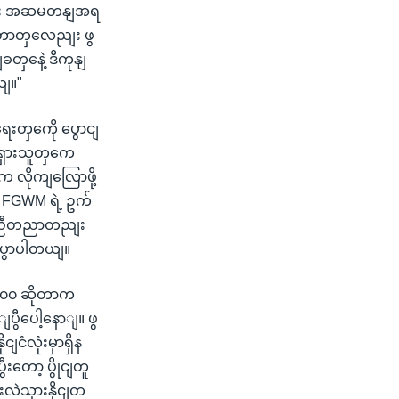
ကေလညျး အဆမတနျအရ
ောတှလေညျး ဖွ
ှနေဲ့ ဒီကုနျ
ယျ။"
းတှကေို ပွောငျ
ျရှားသူတှကေ
 လိုကျလြောဖို့
 FGWM ရဲ့ ဥက်
 တညီတညာတညျး
ပွောပါတယျ။
၈၀၀ ဆိုတာက
ွီပေါ့နောျ။ ဖွ
ံလုံးမှာရှိန
တော့ ပွိုငျတူ
လဲသှားနိုငျတ