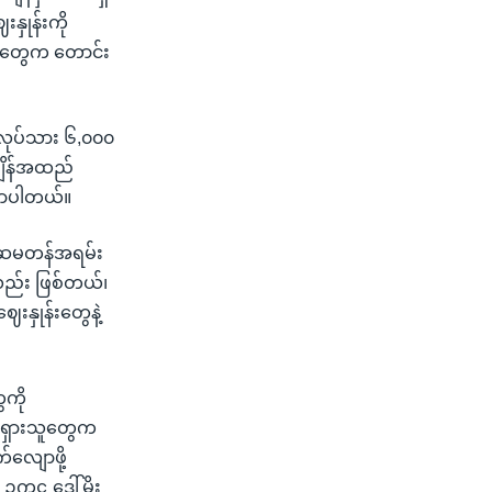
နှုန်းကို
ားတွေက တောင်း
 လုပ်သား ၆,၀၀၀
ချိန်အထည်
ြောပါတယ်။
း အဆမတန်အရမ်း
ည်း ဖြစ်တယ်၊
းနှုန်းတွေနဲ့
ေကို
ပ်ရှားသူတွေက
်လျောဖို့
ကဋ္ဌ ဒေါ်မိုး