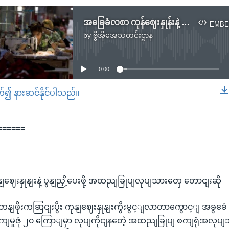
အခြေခံလစာ ကုန်ဈေးနှုန်းနဲ့ ပြန်ညှိပေးဖို့ အထည်ချုပ်လုပ်သားတွေ တောင်းဆို.mp3
EMBE
by
ဗွီအိုအေသတင်းဌာန
No media source currently available
0:00
တ်၍ နားဆင်နိုင်ပါသည်။
EMBED
======
ဈေးနှုနျးနဲ့ ပွနျညှိ့ပေးဖို့ အထညျခြုပျလုပျသားတှေ တောငျးဆို
နျဖိုးကဆြငျးပွီး ကုနျဈေးနှုနျးကွီးမွင့ျလာတာကွောင့ျ အခွခေံ
ျစကျမှုဇုံ ၂၀ ကြောျမှာ လုပျကိုငျနတေဲ့ အထညျခြုပျ စကျရုံအလ