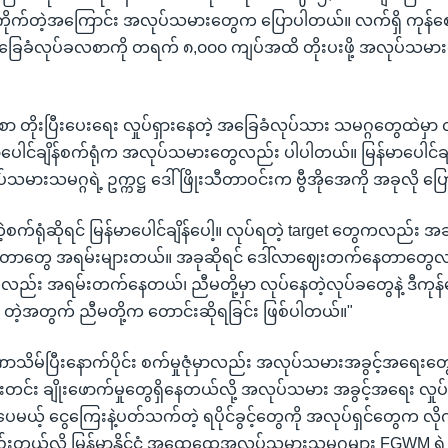
ဲ့မကိုက်တဲ့အကြောင်း အလုပ်သမားတွေက ပြောပါတယ်။ လက်ရှိ ကုန်ဈေး
အခြေခံလုပ်ခလစာကို တရက် ၈,၀၀၀ ကျပ်အထိ တိုးပးဖို့ အလုပ်သမ
 တိုးပြီးပေးရေး လှုပ်ရှားနေတဲ့ အခြေခံလုပ်သား သမဂ္ဂတွေထဲမှာ
န်မာပေါင်ချိန်စက်ရုံက အလုပ်သမားတွေလည်း ပါပါတယ်။ မြန်မာပေါင်
ပ်သမားသမဂ္ဂရဲ့ ဥက္ကဋ္ဌ ဒေါ်ဖြိုးသီတာဝင်းက ဗွီအိုအေကို အခုလို ပ
ဲ့စက်ရုံဆိုရင် မြန်မာပေါင်ချိန်ပေါ့။ လုပ်ရတဲ့ target တွေကလည်
ရတာတွေ အရမ်းများတယ်။ အခုဆိုရင် ဒေါ်လာဈေးတက်နေတာတွေလ
ေလည်း အရမ်းတက်နေတယ်၊ ညီမတို့မှာ လုပ်နေတဲ့လုပ်ခတွေနဲ့ ဒီကုန်ဈေ
ှ တဲ့အတွက် ညီမတို့က တောင်းဆိုရခြင်း ဖြစ်ပါတယ်။"
သိမ်ပြီးနောက်ပိုင်း စက်မှုဇုံမှာလည်း အလုပ်သမားအခွင့်အရေးတွ
်းတင်း ချိုးဖောက်မှုတွေရှိနေတယ်လို့ အလုပ်သမား အခွင့်အရေး လှု
မယ့် ငွေကြေးနဲ့ပတ်သက်တဲ့ ရပိုင်ခွင့်တွေကို အလုပ်ရှင်တွေက လိုက
ည်းတယ်လို့ မြန်မာနိုင်ငံ အထွေထွေအလုပ်သမားသမဂ္ဂများ FGWM ရဲ့ ဥက္