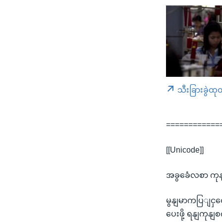
သီးခြားခွဲထု
============
[[Unicode]]
အခွခေံလစာ ကုနျ
မွနျမာကပြျငှတေ
ပေးဖို့ ရနျကုန