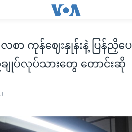
စာ ကုန်ဈေးနှုန်းနဲ့ ပြန်ညှိပေးဖ
ျုပ်လုပ်သားတွေ တောင်းဆို
၂၂