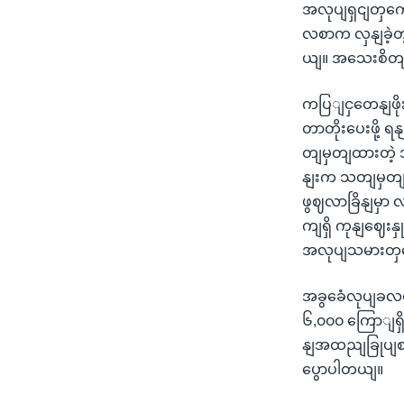
အလုပျရှငျတှကေိ
လစာက လှနျခဲ့တ
ယျ။ အသေးစိတျ
ကပြျငှတေနျဖိ
တာတိုးပေးဖို့
တျမှတျထားတဲ့ 
နျးက သတျမှတျ
ဖွဈလာခြိနျမှာ
ကျရှိ ကုနျဈေးန
အလုပျသမားတှ
အခွခေံလုပျခလစာ
၆,၀၀၀ ကြောျရှိ
နျအထညျခြုပျစက
ပွောပါတယျ။