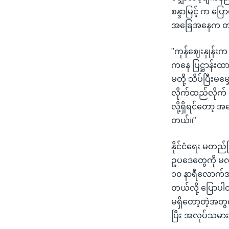
စန္ဒာမြင့် က 
အခြေအနေက တမျိ
"ကုန်ဈေးနှုန်
ကနေ ပြဋ္ဌာန်းထာ
မတို့ သိပ်ပြီးမမ
လိုက်ထည်လိုက် 
လို့ရှိရင်တော့
တယ်။"
နိုင်ငံရေး မတည
ဥပဒေတွေကို မလိ
၁၀ နာရီလောက်အထ
တယ်လို့ ပြောပါ
မရှိတော့တဲ့အတွ
ပြီး အလုပ်သမား