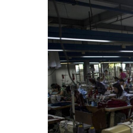
သုတပဒေသာ အင်္ဂလိပ်စာ
အ
ညွန်း
စာမျက်နှာ
သို့
ကျော်
ကြည့်
ရန်
ရှာဖွေ
ရန်
နေရာ
သို့
ကျော်
ရန်