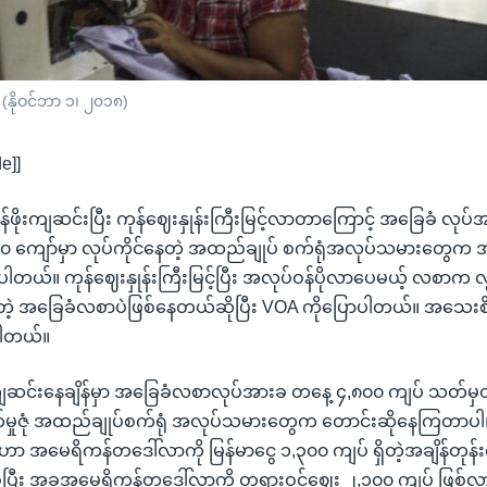
 (နိုဝင်ဘာ ၁၊ ၂၀၁၈)
e]]
်ဖိုးကျဆင်းပြီး ကုန်ဈေးနှုန်းကြီးမြင့်လာတာကြောင့် အခြေခံ လုပ်အာ
ံ ၂၀ ကျော်မှာ လုပ်ကိုင်နေတဲ့ အထည်ချုပ် စက်ရုံအလုပ်သမားတွေက အ
တယ်။ ကုန်ဈေးနှုန်းကြီးမြင့်ပြီး အလုပ်ဝန်ပိုလာပေမယ့် လစာက လွန
တဲ့ အခြေခံလစာပဲဖြစ်နေတယ်ဆိုပြီး VOA ကိုပြောပါတယ်။ အသေးစိ
ါတယ်။
ကျဆင်းနေချိန်မှာ အခြေခံလစာလုပ်အားခ တနေ့ ၄,၈၀၀ ကျပ် သတ်မ
်စက်မှုဇုံ အထည်ချုပ်စက်ရုံ အလုပ်သမားတွေက တောင်းဆိုနေကြတာ
ာ အမေရိကန်တဒေါ်လာကို မြန်မာငွေ ၁,၃၀၀ ကျပ် ရှိတဲ့အချိန်တုန
ပြီး အခုအမေရိကန်တဒေါ်လာကို တရားဝင်ဈေး ၂,၁၀၀ ကျပ် ဖြစ်လာချ