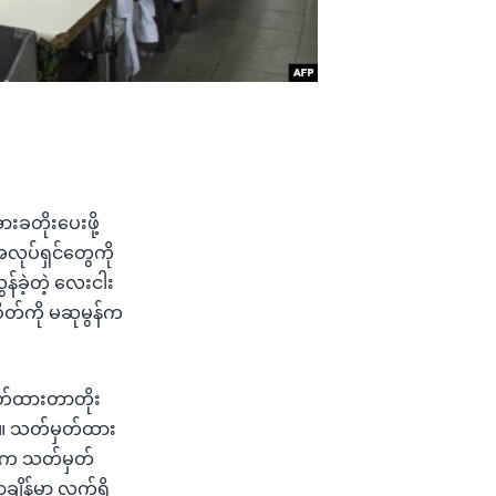
းခတိုးပေးဖို့
လုပ်ရှင်တွေကို
်ခဲ့တဲ့ လေးငါး
တ်ကို မဆုမွန်က
ှတ်ထားတာတိုး
ပါ။ သတ်မှတ်ထား
်းက သတ်မှတ်
ိန်မှာ လက်ရှိ