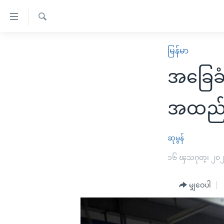
သုံး
ရ
ရှာဖွေ
လွယ်ကူ
မူလစာမျက်နှာ
မြန်မာ
ရ
စေ
မြန်မာ
လာ
အခြေခံလ
သည့်
ဒ်
ကမ္ဘာ့သတင်းများ
Link
ဗွီဒီယို
နိုင်ငံတကာ
အထည်ခ
များ
သတင်းလွတ်လပ်ခွင့်
အမေရိကန်
ပင်မ
ရပ်ဝန်းတခု လမ်းတခု အလွန်
တရုတ်
ဆုမွန်
အကြောင်းအရာ
အင်္ဂလိပ်စာလေ့လာမယ်
အစ္စရေး-ပါလက်စတိုင်း
၁၆ ၾသဂုတ္၊ ၂၀
သို့
အပတ်စဉ်ကဏ္ဍများ
အမေရိကန်သုံးအီဒီယံ
ကျော်
မျှဝေပါ
ကြည့်
ရေဒီယိုနှင့်ရုပ်သံ အချက်အလက်များ
မကြေးမုံရဲ့ အင်္ဂလိပ်စာ
ရေဒီယို
ရန်
ရေဒီယို/တီဗွီအစီအစဉ်
ရုပ်ရှင်ထဲက အင်္ဂလိပ်စာ
တီဗွီ
ပင်မ