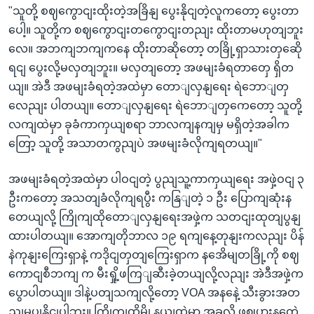
"သူတို့ စဈကွောငျးထိုးတဲ့အခြိနျ ပွေးနိုငျတဲ့လူကတော့ ပွေးတာ
ပေါ့။ သူတို့က စဈကွောငျးတကွောငျးတညျး ထိုးတာမဟုတျဘူး
လေ။ အဘကျဘကျကနေ ထိုးတာဆိုတော့ တခြို့ရှာသားတှဆေို
ရငျ ပွေးလို့မလှတျဘူး။ မလှတျတော့ အဖမျးခံရတာတှေ ရှိတ
ယျ။ အဲဒီ အဖမျးခံရတဲ့အထဲမှာ တောျလှနျရေး ရဲဘောျတှ
လေညျး ပါတယျ။ တောျလှနျရေး ရဲဘောျတှကေတော့ သူတို့
လကျထဲမှာ ခုခံကာကှယျစရာ ဘာလကျနကျမှ မရှိတဲ့အခါက
တြော့ သူတို့ အသာတကွညျပဲ အဖမျးခံလိုကျရတယျ။"
အဖမျးခံရတဲ့အထဲမှာ ပါဝငျတဲ့ ပွညျသူ့ကာကှယျရေး အဖှဲ့ဝငျ ၃
ဦးကတော့ အသတျခံလိုကျရပွီး ကနြျတဲ့ ၁ ဦး ပြောကျဆုံးန
တေယျလို့ ကြိုကျထိုတောျလှနျရေးအဖှဲ့က သတငျးထုတျပွနျ
ထားပါတယျ။ အောကျတိုဘာလ ၁၉ ရကျနေ့တုနျးကလညျး ပိန်
နဲကုနျးကြေးရှာနဲ့ ကဒိုငျတှတျကြေးရှာက နအေိမျတခြို့ကို စဈ
ကောငျစီဘကျ က မီးရှို့ဖကြျဆီးခဲ့တယျလို့လညျး အဲဒီအဖှဲ့က
ပွောပါတယျ။ ဒါနဲ့ပတျသကျလို့တော့ VOA အနနေဲ့ သီးခွားအတ
ညျမပွုနိုငျပါဘူး။ ကြိုကျထိုမွို့နယျထဲမှာ အခုလို ဖွဈပှားနတေဲ့