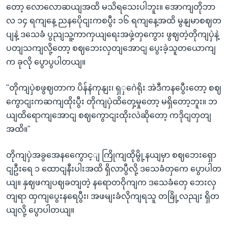
တော့ လောလောဆယျအထိ မသိရသေးပါဘူး။ အောကျတိုဘာ
လ ၁၄ ရကျနေ့ ညနပေိုငျးကစပွီး ၁၆ ရကျနေ့အထိ မွနျမာစဈတ
ပျနဲ့ ဒသေခံ ပွညျသူ့ကာကှယျရေးအဖှဲ့တှကွေား ဖွဈတဲ့တိုကျပှဲနဲ့
ပတျသကျလို့တော့ စဈဘေးလှတျအောငျ ပွေးခဲ့သူတယောကျ
က ခုလို ပွောပွပါတယျ။
"တိုကျပှဲစဖွဈတာက ပိန်နဲကုနျး၊ ရှှဂေဲရိုး အဲဒီကနပွေီးတော့ စဈ
ကွောငျးကဆကျထိုးပွီး တိုကျပှဲထိတှေ့မှုတော့ မရှိတော့ဘူး။ ဘ
ယျထိရောကျအောငျ စဈကွောငျးထိုးလဲဆိုတော့ ကဒိုငျတှတျ
အထိ။"
တိုကျပှဲအခွအေနကွေောင့ျ ကြိုကျထိုမွို့နယျမှာ စဈဘေးရှော
ငျဦးရေ ၁ ထောငျနီးပါးအထိ ရှိလာပွီလို့ ဒသေခံတှကေ ပွောပါတ
ယျ။ နှဈဖကျပဈခတျတဲ့ နရောတဝိုကျက ဒသေခံတှေ ဘေးလှ
တျရာ ထှကျပွေးနရေပွီး၊ အဖမျးခံလိုကျရသူ တခြို့လညျး ရှိတ
ယျလို့ ပွောပါတယျ။