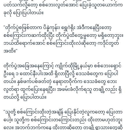
ပတ်သက်လို့တော့ စစ်ဘေးလွတ်အောင် ပြေးခဲ့သူတယောက်က
ခုလို ပြောပြပါတယ်။
"တိုက်ပွဲစဖြစ်တာက ပိန္နဲကုန်း၊ ရွှေဂဲရိုး အဲဒီကနေပြီးတော့
စစ်ကြောင်းကဆက်ထိုးပြီး တိုက်ပွဲထိတွေ့မှုတော့ မရှိတော့ဘူး။
ဘယ်ထိရောက်အောင် စစ်ကြောင်းထိုးလဲဆိုတော့ ကဒိုင်တွတ်
အထိ။"
တိုက်ပွဲအခြေအနေကြောင့် ကျိုက်ထိုမြို့နယ်မှာ စစ်ဘေးရှောင်
ဦးရေ ၁ ထောင်နီးပါးအထိ ရှိလာပြီလို့ ဒေသခံတွေက ပြောပါ
တယ်။ နှစ်ဖက်ပစ်ခတ်တဲ့ နေရာတဝိုက်က ဒေသခံတွေ ဘေး
လွတ်ရာ ထွက်ပြေးနေရပြီး၊ အဖမ်းခံလိုက်ရသူ တချို့လည်း ရှိ
တယ်လို့ ပြောပါတယ်။
"သူတို့ စစ်ကြောင်းထိုးတဲ့အချိန် ပြေးနိုင်တဲ့လူကတော့ ပြေးတာ
ပေါ့။ သူတို့က စစ်ကြောင်းတကြောင်းတည်း ထိုးတာမဟုတ်ဘူး
လေ။ အဘက်ဘက်ကနေ ထိုးတာဆိုတော့ တချို့ရွာသားတွေဆို