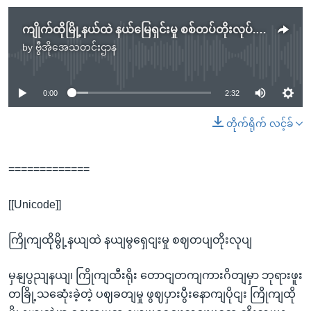
ကျိုက်ထိုမြို့နယ်ထဲ နယ်မြေရှင်းမှု စစ်တပ်တိုးလုပ်.mp3
by
ဗွီအိုအေသတင်းဌာန
No media source currently available
0:00
2:32
တိုက်ရိုက် လင့်ခ်
=============
[[Unicode]]
ကြိုကျထိုမွို့နယျထဲ နယျမွရှေငျးမှု စဈတပျတိုးလုပျ
မှနျပွညျနယျ၊ ကြိုကျထီးရိုး တောငျတကျကားဂိတျမှာ ဘုရားဖူး
တခြို့သဆေုံးခဲ့တဲ့ ပဈခတျမှု ဖွဈပှားပွီးနောကျပိုငျး ကြိုကျထို