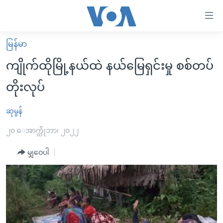
သုံး
ရ
လွယ်ကူ
မြန်မာ
မူလစာမျက်နှာ
စေ
ကျိုက်ထိုမြို့နယ်ထဲ နယ်မြေရှင်းမှု စစ်တပ်
မြန်မာ
သည့်
တိုးလုပ်
ကမ္ဘာ့သတင်းများ
Link
ဗွီဒီယို
နိုင်ငံတကာ
ဆုမွန်
များ
သတင်းလွတ်လပ်ခွင့်
အမေရိကန်
၂၀ ေအာက္တိုဘာ၊ ၂၀၂၂
ပင်မ
ရပ်ဝန်းတခု လမ်းတခု အလွန်
တရုတ်
အကြောင်းအရာ
မျှဝေပါ
သို့
အင်္ဂလိပ်စာလေ့လာမယ်
အစ္စရေး-ပါလက်စတိုင်း
ကျော်
အပတ်စဉ်ကဏ္ဍများ
အမေရိကန်သုံးအီဒီယံ
ကြည့်
ရေဒီယိုနှင့်ရုပ်သံ အချက်အလက်များ
မကြေးမုံရဲ့ အင်္ဂလိပ်စာ
ရေဒီယို
ရန်
ပင်မ
ရေဒီယို/တီဗွီအစီအစဉ်
ရုပ်ရှင်ထဲက အင်္ဂလိပ်စာ
တီဗွီ