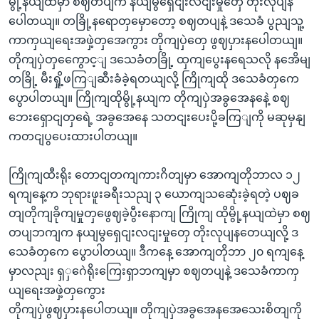
မွို့နယျထဲမှာ စဈတပျက နယျမွရှေငျးလငျးမှုတှေ တိုးလုပျန
ပေါတယျ။ တခြို့နရောတှမှောတော့ စဈတပျနဲ့ ဒသေခံ ပွညျသူ့
ကာကှယျရေးအဖှဲ့တှအေကွား တိုကျပှဲတှေ ဖွဈပှားနပေါတယျ။
တိုကျပှဲတှကွေောင့ျ ဒသေခံတခြို့ ထှကျပွေးနရေသလို နအေိမျ
တခြို့ မီးရှို့ဖကြျဆီးခံခဲ့ရတယျလို့ ကြိုကျထို ဒသေခံတှကေ
ပွောပါတယျ။ ကြိုကျထိုမွို့နယျက တိုကျပှဲအခွအေနနေဲ့ စဈ
ဘေးရှောငျတှရေဲ့ အခွအေနေ သတငျးပေးပို့ခကြျကို မဆုမှနျ
ကတငျပွပေးထားပါတယျ။
ကြိုကျထီးရိုး တောငျတကျကားဂိတျမှာ အောကျတိုဘာလ ၁၂
ရကျနေ့က ဘုရားဖူးခရီးသညျ ၃ ယောကျသဆေုံးခဲ့ရတဲ့ ပဈခ
တျတိုကျခိုကျမှုတှဖွေဈခဲ့ပွီးနောကျ ကြိုကျ ထိုမွို့နယျထဲမှာ စဈ
တပျဘကျက နယျမွရှေငျးလငျးမှုတှေ တိုးလုပျနတေယျလို့ ဒ
သေခံတှကေ ပွောပါတယျ။ ဒီကနေ့ အောကျတိုဘာ ၂၀ ရကျနေ့
မှာလညျး ရှှဂေဲရိုးကြေးရှာဘကျမှာ စဈတပျနဲ့ ဒသေခံကာကှ
ယျရေးအဖှဲ့တှကွေား
တိုကျပှဲဖွဈပှားနပေါတယျ။ တိုကျပှဲအခွအေနအေသေးစိတျကို