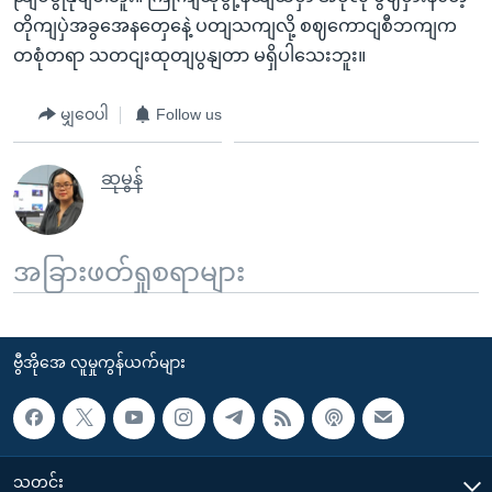
တိုကျပှဲအခွအေနတှေနေဲ့ ပတျသကျလို့ စဈကောငျစီဘကျက
တစုံတရာ သတငျးထုတျပွနျတာ မရှိပါသေးဘူး။
မျှဝေပါ
Follow us
ဆုမွန်
အခြားဖတ်ရှုစရာများ
ဗွီအိုအေ လူမှုကွန်ယက်များ
သတင်း