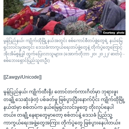
အ
သုတပဒေသာ အင်္ဂလိပ်စာ
ညွန်း
Learning English
စာမျက်နှာ
သို့
ဗွီအိုအေ လူမှုကွန်ယက်များ
ကျော်
ကြည့်
မွန်ပြည်နယ်၊ ကျိုက်ထိုမြို့နယ်အတွင်း စစ်ကောင်စီတပ်ဖွဲ့တွေရဲ့ နယ်မြေ
ရှင်းလင်းမှုအတွင်း ဒေသခံကာကွယ်ရေးတပ်ဖွဲ့တွေနဲ့ တိုက်ပွဲတွေကြောင့်
ရန်
ဘာသာစကားများ
အိုးအိမ်စွန့်ခွါ ထွက်ပြေးလာသူများ။ (အောက်တိုဘာ ၂၀၊ ၂၀၂၂/ ဓာတ်ပုံ -
ရှာဖွေ
စစ်ဘေးရှောင်ပြည်သူတဦး)
ရန်
နေရာ
[[Zawgyi/Unicode]]
သို့
ကျော်
မွန်ပြည်နယ်၊ ကျိုက်ထီးရိုး တောင်တက်ကားဂိတ်မှာ ဘုရားဖူး
ရန်
တချို့သေဆုံးခဲ့တဲ့ ပစ်ခတ်မှု ဖြစ်ပွားပြီးနောက်ပိုင်း ကျိုက်ထိုမြို့
နယ်ထဲမှာ စစ်တပ်က နယ်မြေရှင်းလင်းမှုတွေ တိုးလုပ်နေပါ
တယ်။ တချို့နေရာတွေမှာတော့ စစ်တပ်နဲ့ ဒေသခံ ပြည်သူ့
ကာကွယ်ရေးအဖွဲ့တွေအကြား တိုက်ပွဲတွေ ဖြစ်ပွားနေပါတယ်။