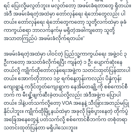
ရင် ပြေးလို့မလွတ်ဘူး။ မလွတ်တော့ အဖမ်းခံရတာတွေ ရှိတယ်။
အဲဒီ အဖမ်းခံရတဲ့အထဲမှာ တော်လှန်ရေး ရဲဘော်တွေလည်း ပါ
တယ်။ တော်လှန်ရေး ရဲဘော်တွေကတော့ သူတို့လက်ထဲမှာ ခုခံ
ကာကွယ်စရာ ဘာလက်နက်မှ မရှိတဲ့အခါကျတော့ သူတို့
အသာတကြည်ပဲ အဖမ်းခံလိုက်ရတယ်။"
အဖမ်းခံရတဲ့အထဲမှာ ပါဝင်တဲ့ ပြည်သူ့ကာကွယ်ရေး အဖွဲ့ဝင် ၃
ဦးကတော့ အသတ်ခံလိုက်ရပြီး ကျန်တဲ့ ၁ ဦး ပျောက်ဆုံးနေ
တယ်လို့ ကျိုက်ထိုတော်လှန်ရေးအဖွဲ့က သတင်းထုတ်ပြန်ထားပါ
တယ်။ အောက်တိုဘာလ ၁၉ ရက်နေ့တုန်းကလည်း ပိန္နဲကုန်း
ကျေးရွာနဲ့ ကဒိုင်တွတ်ကျေးရွာက နေအိမ်တချို့ကို စစ်ကောင်စီ
ဘက် က မီးရှို့ဖျက်ဆီးခဲ့တယ်လို့လည်း အဲဒီအဖွဲ့က ပြောပါ
တယ်။ ဒါနဲ့ပတ်သက်လို့တော့ VOA အနေနဲ့ သီးခြားအတည်မပြု
နိုင်ပါဘူး။ ကျိုက်ထိုမြို့နယ်ထဲမှာ အခုလို ဖြစ်ပွားနေတဲ့ တိုက်ပွဲ
အခြေအနေတွေနဲ့ ပတ်သက်လို့ စစ်ကောင်စီဘက်က တစုံတရာ
သတင်းထုတ်ပြန်တာ မရှိပါသေးဘူး။