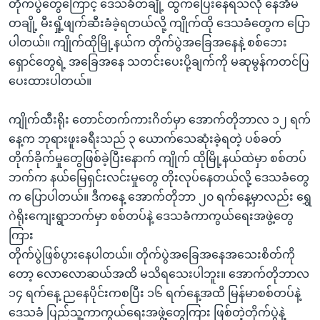
တိုက်ပွဲတွေကြောင့် ဒေသခံတချို့ ထွက်ပြေးနေရသလို နေအိမ်
တချို့ မီးရှို့ဖျက်ဆီးခံခဲ့ရတယ်လို့ ကျိုက်ထို ဒေသခံတွေက ပြော
ပါတယ်။ ကျိုက်ထိုမြို့နယ်က တိုက်ပွဲအခြေအနေနဲ့ စစ်ဘေး
ရှောင်တွေရဲ့ အခြေအနေ သတင်းပေးပို့ချက်ကို မဆုမွန်ကတင်ပြ
ပေးထားပါတယ်။
ကျိုက်ထီးရိုး တောင်တက်ကားဂိတ်မှာ အောက်တိုဘာလ ၁၂ ရက်
နေ့က ဘုရားဖူးခရီးသည် ၃ ယောက်သေဆုံးခဲ့ရတဲ့ ပစ်ခတ်
တိုက်ခိုက်မှုတွေဖြစ်ခဲ့ပြီးနောက် ကျိုက် ထိုမြို့နယ်ထဲမှာ စစ်တပ်
ဘက်က နယ်မြေရှင်းလင်းမှုတွေ တိုးလုပ်နေတယ်လို့ ဒေသခံတွေ
က ပြောပါတယ်။ ဒီကနေ့ အောက်တိုဘာ ၂၀ ရက်နေ့မှာလည်း ရွှေ
ဂဲရိုးကျေးရွာဘက်မှာ စစ်တပ်နဲ့ ဒေသခံကာကွယ်ရေးအဖွဲ့တွေ
ကြား
တိုက်ပွဲဖြစ်ပွားနေပါတယ်။ တိုက်ပွဲအခြေအနေအသေးစိတ်ကို
တော့ လောလောဆယ်အထိ မသိရသေးပါဘူး။ အောက်တိုဘာလ
၁၄ ရက်နေ့ ညနေပိုင်းကစပြီး ၁၆ ရက်နေ့အထိ မြန်မာစစ်တပ်နဲ့
ဒေသခံ ပြည်သူ့ကာကွယ်ရေးအဖွဲ့တွေကြား ဖြစ်တဲ့တိုက်ပွဲနဲ့