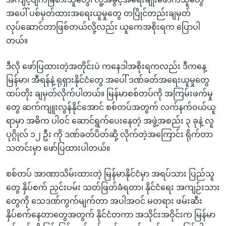
အပေါ် ပစ်မှတ်ထားအရေးယူမှုတွေ တပြိုင်တည်းချမှတ်
လုပ်ဆောင်တာဖြစ်တယ်လို့လည်း ယူကေအစိုးရက ပြောပါ
တယ်။
ဒီလို ဖော်ပြထားတဲ့အတိုင်းပဲ ကနေဒါအစိုးရကလည်း ဒီကနေ့
မြန်မာ၊ အီရန်နဲ့ ရုရှားနိုင်ငံတွေ အပေါ် ဒဏ်ခတ်အရေးယူမှုတွေ
ထပ်တိုး ချမှတ်လိုက်ပါတယ်။ မြန်မာစစ်တပ်ကို အကြမ်းဖက်မှု
တွေ ဆက်ကျူးလွန်နိုင်အောင် စစ်တပ်အတွက် လက်နက်ဝယ်ယူ
ရာမှာ အဓိက ပါဝင် ဆောင်ရွက်ပေးနေတဲ့ အဖွဲ့အစည်း ၃ ခုနဲ့ လူ
ပုဂ္ဂိုလ် ၁၂ ဦး ကို ဒဏ်ခတ်ပိတ်ဆို့ လိုက်တဲ့အကြောင်း ရိုက်တာ
သတင်းမှာ ဖော်ပြထားပါတယ်။
စစ်တပ် အာဏာသိမ်းထားတဲ့ မြန်မာနိုင်ငံမှာ အရပ်သား ပြည်သူ
တွေ နှိပ်စက် ညှင်းပမ်း သတ်ဖြတ်ခံရတာ၊ နိုင်ငံရေး အကျဉ်းသား
တွေကို သေဒဏ်ကွက်မျက်တာ အပါအဝင် မတရား ဖမ်းဆီး
နှိပ်စက်နေတာတွေအတွက် နိုင်ငံတကာ အသိုင်းအဝိုင်းက မြန်မာ