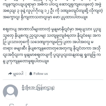
ကျနကျဝယျယူရာမှာ အဓိက ပါဝငျ ဆောငျရှကျပေးနတေဲ့ အဖှဲ့
အစညျး ၃ ခုနဲ့ လူပုဂ်ဂိုလျ ၁၂ ဦး ကို ဒဏျခတျပိတျဆို့ လိုကျတဲ့
အကွောငျး ရိုကျတာသတငျးမှာ ဖောျပွထားပါတယျ။
စဈတပျ အာဏာသိမျးထားတဲ့ မွနျမာနိုငျငံမှာ အရပျသား ပွညျ
သူတှေ နှိပျစကျ ညှငျးပမျး သတျဖွတျခံရတာ၊ နိုငျငံရေး အက
ဉြျးသားတှကေို သဒေဏျကှကျမကြျတာ အပါအဝငျ မ
တရား ဖမျးဆီး နှိပျစကျနတောတှအေတှကျ နိုငျငံတကာ အသို
ငျးအဝိုငျးက မွနျမာစဈတပျကို ပွငျးပွငျးထနျထနျ ရှုတျခြ က
န့ျကှကျနတောဖွဈပါတယျ။
မျှဝေပါ
Follow us
ဗွီအိုအေ (မြန်မာဌာန)