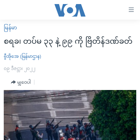
သုံး
ရ
လွယ်ကူ
မြန်မာ
မူလစာမျက်နှာ
စေ
စရခ၊ တပ်မ ၃၃ နဲ့ ၉၉ ကို ဗြိတိန်ဒဏ်ခတ်
မြန်မာ
သည့်
ကမ္ဘာ့သတင်းများ
ဗွီအိုအေ (မြန်မာဌာန)
Link
ဗွီဒီယို
နိုင်ငံတကာ
၀၉ ဒီဇင္ဘာ၊ ၂၀၂၂
များ
သတင်းလွတ်လပ်ခွင့်
အမေရိကန်
မျှဝေပါ
ပင်မ
ရပ်ဝန်းတခု လမ်းတခု အလွန်
တရုတ်
အကြောင်းအရာ
သို့
အင်္ဂလိပ်စာလေ့လာမယ်
အစ္စရေး-ပါလက်စတိုင်း
ကျော်
အပတ်စဉ်ကဏ္ဍများ
အမေရိကန်သုံးအီဒီယံ
ကြည့်
ရေဒီယိုနှင့်ရုပ်သံ အချက်အလက်များ
မကြေးမုံရဲ့ အင်္ဂလိပ်စာ
ရေဒီယို
ရန်
ပင်မ
ရေဒီယို/တီဗွီအစီအစဉ်
ရုပ်ရှင်ထဲက အင်္ဂလိပ်စာ
တီဗွီ