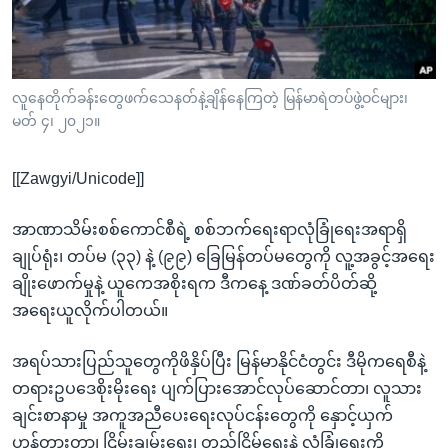
အ
သုတပဒေသာ အင်္ဂလိပ်စာ
ညွန်း
Learning English
စာမျက်နှာ
သို့
ဗွီအိုအေ လူမှုကွန်ယက်များ
လူနေတိုက်ခန်းတွေဖက်သေနတ်နဲ့ချိန်နေကြတဲ့ မြန်မာရဲတပ်ဖွဲ့ဝင်များ၊
ကျော်
မတ် ၄၊ ၂၀၂၁။
ကြည့်
ရန်
[[Zawgyi/Unicode]]
ဘာသာစကားများ
ရှာဖွေ
ရန်
အာဏာသိမ်းစစ်ကောင်စီရဲ့ စစ်ဘက်ရေးရာလုံခြုံရေးအရာရှိ
နေရာ
ချုပ်ရုံး၊ တပ်မ (၃၃) နဲ့ (၉၉) ခြေမြန်တပ်မတွေကို လူ့အခွင့်အရေး
သို့
ချိုးဖောက်မှုနဲ့ ယူကေအစိုးရက ဒီကနေ့ ဒဏ်ခတ်ပိတ်ဆို့
ကျော်
အရေးယူလိုက်ပါတယ်။
ရန်
အရပ်သားပြည်သူတွေကိုဖိနှိပ်ပြီး မြန်မာနိုင်ငံတွင်း ဒီမိုကရေစီနဲ့
တရားဥပဒေစိုးမိုးရေး ပျက်ပြားအောင်လုပ်ဆောင်တာ၊ လူသား
ချင်းစာနာမှု အကူအညီပေးရေးလုပ်ငန်းတွေကို နှောင့်ယှက်
ဟန့်တားတာ၊ ငြိမ်းချမ်းရေး၊ တည်ငြိမ်ရေးနဲ့ လုံခြုံရေးကို