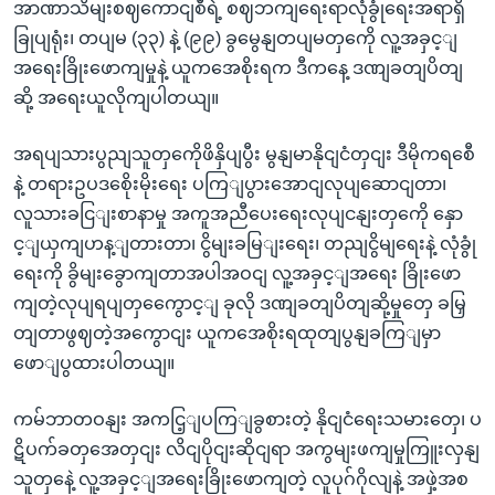
အာဏာသိမျးစဈကောငျစီရဲ့ စဈဘကျရေးရာလုံခွုံရေးအရာရှိ
ခြုပျရုံး၊ တပျမ (၃၃) နဲ့ (၉၉) ခွမွေနျတပျမတှကေို လူ့အခှင့ျ
အရေးခြိုးဖောကျမှုနဲ့ ယူကအေစိုးရက ဒီကနေ့ ဒဏျခတျပိတျ
ဆို့ အရေးယူလိုကျပါတယျ။
အရပျသားပွညျသူတှကေိုဖိနှိပျပွီး မွနျမာနိုငျငံတှငျး ဒီမိုကရစေီ
နဲ့ တရားဥပဒစေိုးမိုးရေး ပကြျပွားအောငျလုပျဆောငျတာ၊
လူသားခငြျးစာနာမှု အကူအညီပေးရေးလုပျငနျးတှကေို နှော
င့ျယှကျဟန့ျတားတာ၊ ငွိမျးခမြျးရေး၊ တညျငွိမျရေးနဲ့ လုံခွုံ
ရေးကို ခွိမျးခွောကျတာအပါအဝငျ လူ့အခှင့ျအရေး ခြိုးဖော
ကျတဲ့လုပျရပျတှကွေောင့ျ ခုလို ဒဏျခတျပိတျဆို့မှုတှေ ခမြှ
တျတာဖွဈတဲ့အကွောငျး ယူကအေစိုးရထုတျပွနျခကြျမှာ
ဖောျပွထားပါတယျ။
ကမ်ဘာတဝနျး အကငြ့ျပကြျခွစားတဲ့ နိုငျငံရေးသမားတှေ၊ ပ
ဋိပက်ခတှအေတှငျး လိငျပိုငျးဆိုငျရာ အကွမျးဖကျမှုကြူးလှနျ
သူတှနေဲ့ လူ့အခှင့ျအရေးခြိုးဖောကျတဲ့ လူပုဂ်ဂိုလျနဲ့ အဖှဲ့အစ