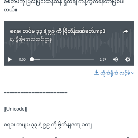
စစ်တပ်ကို ပြင်းပြင်းထန်ထန် ရှုတ်ချ ကန့်ကွက်နေတာဖြစ်ပါ
တယ်။
စရခ၊ တပ်မ ၃၃ နဲ့ ၉၉ ကို ဗြိတိန်ဒဏ်ခတ်.mp3
by
ဗွီအိုအေသတင်းဌာန
No media source currently available
0:00
1:37
တိုက်ရိုက် လင့်ခ်
=======================
[[Unicode]]
စရခ၊ တပျမ ၃၃ နဲ့ ၉၉ ကို ဗွိတိနျဒဏျခတျ