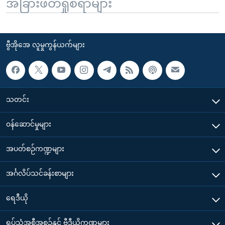
အခြားဖတ်ရှုစရာများ
ဗွီအိုအေ လူမှုကွန်ယက်များ
သတင်း
၀န်ဆောင်မှုများ
အပတ်စဉ်ကဏ္ဍများ
အင်္ဂလိပ်သင်ခန်းစာများ
ရေဒီယို
ရုပ်သံအစီအစဉ်နှင့် ဗွီဒီယိုကဏ္ဍများ