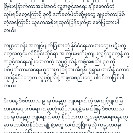
ခြိမ်းခြောက်တာအပါအဝင် လူ့အခွင့်အရေး ချိုးဖောက်တဲ့
လုပ်ရပ်တွေကြောင့် ခုလို ဒဏ်ခတ်ပိတ်ဆို့မှုတွေ ချမှတ်တာဖြစ်
တဲ့အကြောင်း ယူကေအစိုးရထုတ်ပြန်ချက်မှာ ဖော်ပြထားပါ
တယ်။
ကမ္ဘာတဝန်း အကျင့်ပျက်ခြစားတဲ့ နိုင်ငံရေးသမားတွေ၊ ပဋိပက္ခ
တွေအတွင်း လိင်ပိုင်းဆိုင်ရာ အကြမ်းဖက်မှုကျူးလွန်သူတွေနဲ့ လူ့
အခွင့်အရေးချိုးဖောက်တဲ့ လူပုဂ္ဂိုလ်နဲ့ အဖွဲ့အစည်း ၃၀ ကို
ပစ်မှတ်ထားအရေးယူတာမှာ မြန်မာ၊ အီရန်၊ ရုရှား၊ မာလီနဲ့ တောင်
ဆူဒန်နိုင်ငံတွေက လူပုဂ္ဂိုလ်နဲ့ အဖွဲ့အစည်းတွေ ပါဝင်တာဖြစ်ပါ
တယ်။
ဒီကနေ့ ဒီဇင်ဘာလ ၉ ရက်နေ့မှာ ကျရောက်တဲ့ အကျင့်ပျက်ခြ
စားမှုပပျောက်ရေး ကမ္ဘာလုံးဆိုင်ရာနေ့နဲ့ မနက်ဖြန် ဒီဇင်ဘာလ
၁၀ ရက်နေ့မှာ ကျရောက်မယ့် နိုင်ငံတကာ လူ့အခွင့်အရေးနေ့တွေ
မှာ မဟာမိတ်နိုင်ငံတချို့နဲ့အတူ လက်တွဲပြီး ခုလို ကမ္ဘာတဝန်း
အကျင့်ပျက်ခြစားသူတွေ၊ လူ့အခွင့်အရေးချိုးဖောက်သူတွေ