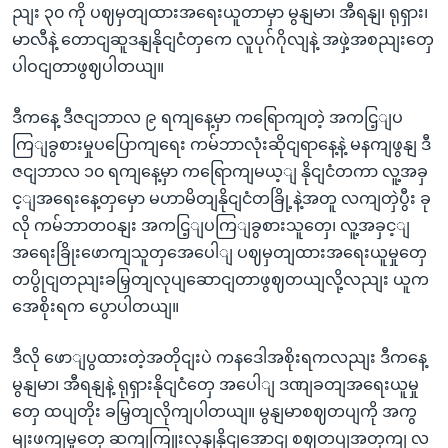
ညျး ၃၀ ကို ပဈမှတျထားအရေးယူတာမှာ မွနျမာ၊ အီရနျ၊ ရုရှား၊
မာလီနဲ့ တောငျဆူဒနျနိုငျငံတှကေ လူပုဂ်ဂိုလျနဲ့ အဖှဲ့အစညျးတှေ
ပါဝငျတာဖွဈပါတယျ။
ဒီကနေ့ ဒီဇငျဘာလ ၉ ရကျနေ့မှာ ကရြောကျတဲ့ အကငြ့ျပ
ကြျခွစားမှုပပြောကျရေး ကမ်ဘာလုံးဆိုငျရာနေ့နဲ့ မနကျဖွနျ ဒီ
ဇငျဘာလ ၁၀ ရကျနေ့မှာ ကရြောကျမယ့ျ နိုငျငံတကာ လူ့အခှ
င့ျအရေးနေ့တှမှော မဟာမိတျနိုငျငံတခြို့နဲ့အတူ လကျတှဲပွီး ခု
လို ကမ်ဘာတဝနျး အကငြ့ျပကြျခွစားသူတှေ၊ လူ့အခှင့ျ
အရေးခြိုးဖောကျသူတှအေပေါျ ပဈမှတျထားအရေးယူမှုတှေ
တပွိုငျတညျးခမြှတျလုပျဆောငျတာဖွဈတယျလို့လညျး ယူက
အေစိုးရက ပွောပါတယျ။
ဒီလို ဖောျပွထားတဲ့အတိုငျးပဲ ကနဒေါအစိုးရကလညျး ဒီကနေ့
မွနျမာ၊ အီရနျနဲ့ ရုရှားနိုငျငံတှေ အပေါျ ဒဏျခတျအရေးယူမှု
တှေ ထပျတိုး ခမြှတျလိုကျပါတယျ။ မွနျမာစဈတပျကို အကွ
မျးဖကျမှုတှေ ဆကျကြူးလှနျနိုငျအောငျ စဈတပျအတှကျ လ