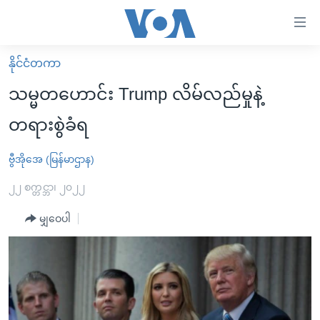
သုံး
ရ
လွယ်ကူ
နိုင်ငံတကာ
မူလစာမျက်နှာ
စေ
သမ္မတဟောင်း Trump လိမ်လည်မှုနဲ့
မြန်မာ
သည့်
တရားစွဲခံရ
ကမ္ဘာ့သတင်းများ
Link
ဗွီဒီယို
နိုင်ငံတကာ
ဗွီအိုအေ (မြန်မာဌာန)
များ
သတင်းလွတ်လပ်ခွင့်
အမေရိကန်
၂၂ စက္တင္ဘာ၊ ၂၀၂၂
ပင်မ
ရပ်ဝန်းတခု လမ်းတခု အလွန်
တရုတ်
အကြောင်းအရာ
မျှဝေပါ
သို့
အင်္ဂလိပ်စာလေ့လာမယ်
အစ္စရေး-ပါလက်စတိုင်း
ကျော်
အပတ်စဉ်ကဏ္ဍများ
အမေရိကန်သုံးအီဒီယံ
ကြည့်
ရေဒီယိုနှင့်ရုပ်သံ အချက်အလက်များ
မကြေးမုံရဲ့ အင်္ဂလိပ်စာ
ရေဒီယို
ရန်
ပင်မ
ရေဒီယို/တီဗွီအစီအစဉ်
ရုပ်ရှင်ထဲက အင်္ဂလိပ်စာ
တီဗွီ