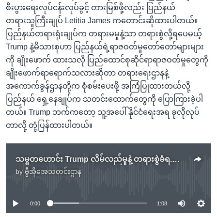
စီးပွားရေးလုပ်ငန်းလုပ်ခွင့် တားမြစ်ဖို့လည်း ပြည်နယ်
တရားသူကြီးချုပ် Letitia James ကတောင်းဆိုထားပါတယ်။
ပြည်နယ်တရားရုံးချုပ်က တရားမမှုနဲ့သာ တရားစွဲလို့ရပေမယ့်
Trump နဲ့မိသားစုဟာ ပြည်နယ်ရဲ့ရာဇဝတ်မှုတော်တော်များများ
ကို ချိုးဖောက် ထားသလို ပြည်ထောင်စုဆိုင်ရာရာဇဝတ်မှုတွေကို
ချိုးဖောက်ရာရောက်သလားဆိုတာ တရားရေးဌာနနဲ့
အကောက်ခွန်ဌာနတို့က စုံစမ်းပေးဖို့ အကြံပြုထားတယ်လို့
ပြည်နယ် ရှေ့နေချုပ်က သတင်းထောက်တွေကို ပြောကြားခဲ့ပါ
တယ်။ Trump ဘက်ကတော့ သူ့အပေါ် နိုင်ငံရေးအရ ခုလိုလုပ်
တာလို့ တုံ့ပြန်ထားပါတယ်။
သမ္မတဟောင်း Trump လိမ်လည်မှုနဲ့ တရားစွဲခံရ.mp3
by
ဗွီအိုအေသတင်းဌာန
No media source currently available
0:00
1:08