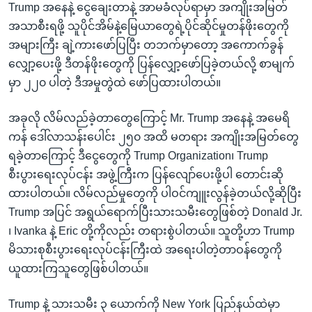
Trump အနေနဲ့ ငွေချေးတာနဲ့ အာမခံလုပ်ရာမှာ အကျိုးအမြတ်
အသာစီးရဖို့ သူပိုင်အိမ်နဲ့မြေယာတွေရဲ့ပိုင်ဆိုင်မှုတန်ဖိုးတွေကို
အများကြီး ချဲ့ကားဖော်ပြပြီး တဘက်မှာတော့ အကောက်ခွန်
လျှော့ပေးဖို့ ဒီတန်ဖိုးတွေကို ပြန်လျှော့ဖော်ပြခဲ့တယ်လို့ စာမျက်
မှာ ၂၂၀ ပါတဲ့ ဒီအမှုတွဲထဲ ဖော်ပြထားပါတယ်။
အခုလို လိမ်လည်ခဲ့တာတွေကြောင့် Mr. Trump အနေနဲ့ အမေရိ
ကန် ဒေါ်လာသန်းပေါင်း ၂၅၀ အထိ မတရား အကျိုးအမြတ်တွေ
ရခဲ့တာကြောင့် ဒီငွေတွေကို Trump Organization၊ Trump
စီးပွားရေးလုပ်ငန်း အဖွဲ့ကြီးက ပြန်လျော်ပေးဖို့ပါ တောင်းဆို
ထားပါတယ်။ လိမ်လည်မှုတွေကို ပါဝင်ကျူးလွန်ခဲ့တယ်လို့ဆိုပြီး
Trump အပြင် အရွယ်ရောက်ပြီးသားသမီးတွေဖြစ်တဲ့ Donald Jr.
၊ Ivanka နဲ့ Eric တို့ကိုလည်း တရားစွဲပါတယ်။ သူတို့ဟာ Trump
မိသားစုစီးပွားရေးလုပ်ငန်းကြီးထဲ အရေးပါတဲ့တာဝန်တွေကို
ယူထားကြသူတွေဖြစ်ပါတယ်။
Trump နဲ့ သားသမီး ၃ ယောက်ကို New York ပြည်နယ်ထဲမှာ