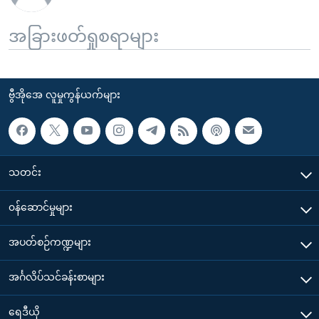
အခြားဖတ်ရှုစရာများ
ဗွီအိုအေ လူမှုကွန်ယက်များ
သတင်း
၀န်ဆောင်မှုများ
အပတ်စဉ်ကဏ္ဍများ
အင်္ဂလိပ်သင်ခန်းစာများ
ရေဒီယို