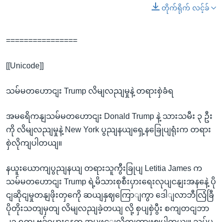
တိုက်ရိုက် လင့်ခ်
================
[[Unicode]]
သမ်မတဟောငျး Trump လိမျလညျမှုနဲ့ တရားစှဲခံရ
အမရေိကနျသမ်မတဟောငျး Donald Trump နဲ့ သားသမီး ၃ ဦး
ကို လိမျလညျမှုနဲ့ New York ပွညျနယျရှေ့နခြေုပျရုံးက တရား
စှဲလိုကျပါတယျ။
နယူးယောကျပွညျနယျ တရားသူကွီးခြုပျ Letitia James က
သမ်မတဟောငျး Trump ရဲ့မိသားစုစီးပှားရေးလုပျငနျးအနနေဲ့ ပို
ငျဆိုငျမှုတနျဖိုးတှကေို ဆယျနှဈကြောျကွာ ဒေါျလာဘီလြံခြီ
ပိုတိုးသတျမှတျ လိမျလညျခဲ့တယျ လို့ စှပျစှဲပွီး စကျတငျဘာ
၂၁ ရကျ ဗုဒ်ဓဟူးနေ့က အမှုဖှင့ျလိုကျတာဖွဈပါတယျ။ သမ်မ