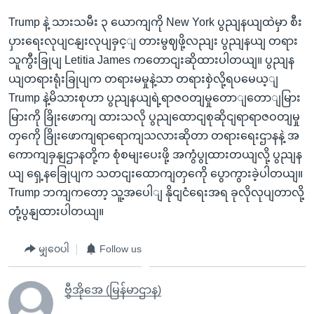
Trump နဲ့ သားသမီး ၃ ယောကျကို New York ပွညျနယျထဲမှာ စီး
ပှားရေးလုပျငနျးလုပျခှင့ျ တားမွဈဖို့လညျး ပွညျနယျ တရား
သူကွီးခြုပျ Letitia James ကတောငျးဆိုထားပါတယျ။ ပွညျန
ယျတရားရုံးခြုပျက တရားမမှုနဲ့သာ တရားစှဲလို့ရပမေယ့ျ
Trump နဲ့မိသားစုဟာ ပွညျနယျရဲ့ရာဇဝတျမှုတောျတောျမြား
မြားကို ခြိုးဖောကျ ထားသလို ပွညျထောငျစုဆိုငျရာရာဇဝတျမှု
တှကေို ခြိုးဖောကျရာရောကျသလားဆိုတာ တရားရေးဌာနနဲ့ အ
ကောကျခှနျဌာနတို့က စုံစမျးပေးဖို့ အကွံပွုထားတယျလို့ ပွညျန
ယျ ရှေ့နခြေုပျက သတငျးထောကျတှကေို ပွောကွားခဲ့ပါတယျ။
Trump ဘကျကတော့ သူ့အပေါျ နိုငျငံရေးအရ ခုလိုလုပျတာလို့
တုံ့ပွနျထားပါတယျ။
မျှဝေပါ
Follow us
ဗွီအိုအေ (မြန်မာဌာန)