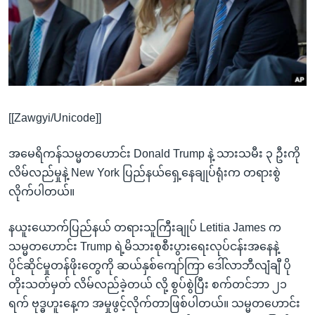
အ
သုတပဒေသာ အင်္ဂလိပ်စာ
ညွန်း
Learning English
စာမျက်နှာ
သို့
ဗွီအိုအေ လူမှုကွန်ယက်များ
ကျော်
ကြည့်
[[Zawgyi/Unicode]]
ရန်
ဘာသာစကားများ
ရှာဖွေ
အမေရိကန်သမ္မတဟောင်း Donald Trump နဲ့ သားသမီး ၃ ဦးကို
ရန်
လိမ်လည်မှုနဲ့ New York ပြည်နယ်ရှေ့နေချုပ်ရုံးက တရားစွဲ
နေရာ
လိုက်ပါတယ်။
သို့
ကျော်
နယူးယောက်ပြည်နယ် တရားသူကြီးချုပ် Letitia James က
ရန်
သမ္မတဟောင်း Trump ရဲ့မိသားစုစီးပွားရေးလုပ်ငန်းအနေနဲ့
ပိုင်ဆိုင်မှုတန်ဖိုးတွေကို ဆယ်နှစ်ကျော်ကြာ ဒေါ်လာဘီလျံချီ ပို
တိုးသတ်မှတ် လိမ်လည်ခဲ့တယ် လို့ စွပ်စွဲပြီး စက်တင်ဘာ ၂၁
ရက် ဗုဒ္ဓဟူးနေ့က အမှုဖွင့်လိုက်တာဖြစ်ပါတယ်။ သမ္မတဟောင်း