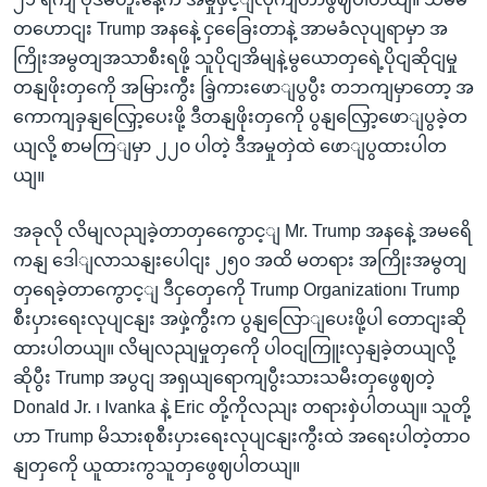
တဟောငျး Trump အနနေဲ့ ငှခြေေးတာနဲ့ အာမခံလုပျရာမှာ အ
ကြိုးအမွတျအသာစီးရဖို့ သူပိုငျအိမျနဲ့မွယောတှရေဲ့ပိုငျဆိုငျမှု
တနျဖိုးတှကေို အမြားကွီး ခြဲ့ကားဖောျပွပွီး တဘကျမှာတော့ အ
ကောကျခှနျလြှော့ပေးဖို့ ဒီတနျဖိုးတှကေို ပွနျလြှော့ဖောျပွခဲ့တ
ယျလို့ စာမကြျမှာ ၂၂၀ ပါတဲ့ ဒီအမှုတှဲထဲ ဖောျပွထားပါတ
ယျ။
အခုလို လိမျလညျခဲ့တာတှကွေောင့ျ Mr. Trump အနနေဲ့ အမရေိ
ကနျ ဒေါျလာသနျးပေါငျး ၂၅၀ အထိ မတရား အကြိုးအမွတျ
တှရေခဲ့တာကွောင့ျ ဒီငှတှေကေို Trump Organization၊ Trump
စီးပှားရေးလုပျငနျး အဖှဲ့ကွီးက ပွနျလြောျပေးဖို့ပါ တောငျးဆို
ထားပါတယျ။ လိမျလညျမှုတှကေို ပါဝငျကြူးလှနျခဲ့တယျလို့
ဆိုပွီး Trump အပွငျ အရှယျရောကျပွီးသားသမီးတှဖွေဈတဲ့
Donald Jr. ၊ Ivanka နဲ့ Eric တို့ကိုလညျး တရားစှဲပါတယျ။ သူတို့
ဟာ Trump မိသားစုစီးပှားရေးလုပျငနျးကွီးထဲ အရေးပါတဲ့တာဝ
နျတှကေို ယူထားကွသူတှဖွေဈပါတယျ။