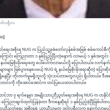
ူဝါလရှီးလ
e]]
်ရေးအစိုးရ NUG က ပြည်သူ့ခုခံတော်လှန်စစ်အဖြစ် စစ်ကောင်စီကို
အကြောင်း ကြေညာတာ ၁ နှစ်ပြည့်ပြီးတဲ့နောက် လာမယ့် ၁ နှစ်အတွင်း
ပြီး နယ်မြေစိုးမိုးရေးတွေ ပေါ်ပေါက်လာမယ်လို့ ပြောပါတယ်။ လက်နက်က
ားများ ဖြစ်ပွားနေပေမယ့် NUG ရဲ့ နယ်မြေစိုးမိုးရေးဆိုတဲ့ ပြောဆိ
းရှိနေပြီး တိုးတက်မှုမရှိဘူးလို့ သုံးသပ်တာတွေလည်း ရှိပါတယ်။ ဒီအ
 သတင်းကို ကိုအောင်အောင်က တင်ပြပေးထားပါတယ်။
်တင်ဘာ ၇ ရက်နေ့မှာ အမျိုးသားညီညွတ်ရေးအစိုးရ NUG က တနိုင်ငံလု
ု့ ကြေညာချက်ထုတ်ပြန်ခဲ့တာ ဒီကနေ့ဆိုရင် ၁ နှစ်ပြည့်ခဲ့ပြီဖြစ်ပါတယ်
းသားညီညွတ်ရေး အစိုးရရဲ့ ယာယီသမ္မတ ဒူဝါလရှီးလက နောက်လာမယ့် 