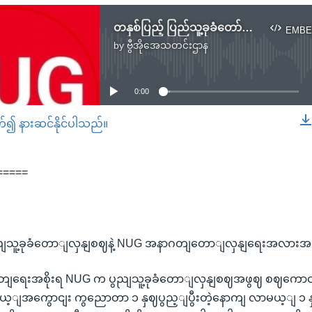
တနှစ်ပြည့် ပြည်သူ့ခုခံတော်လှန်စစ်နဲ့ NUG အနာဂတ်တော်လှန်ရေးအလားအလာ.mp3
EMBE
by
ဗွီအိုအေသတင်းဌာန
No media source currently available
0:00
တ်၍ နားဆင်နိုင်ပါသည်။
EMBED
=====
ညျသူ့ခုခံတောျလှနျစဈနဲ့ NUG အနာဂတျတောျလှနျရေးအလား
ှတျရေးအစိုးရ NUG က ပွညျသူ့ခုခံတောျလှနျစဈအဖွဈ စဈကောင
မယ့ျအကွောငျး ကွညောတာ ၁ နှဈပွည့ျပွီးတဲ့နောကျ လာမယ့ျ ၁ 