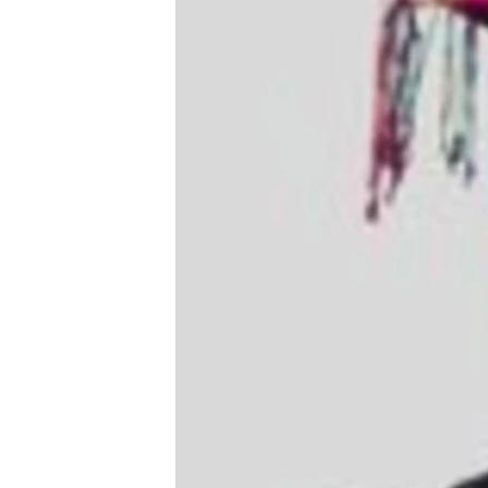
သုတပဒေသာ အင်္ဂလိပ်စာ
အ
ညွန်း
စာမျက်နှာ
သို့
ကျော်
ကြည့်
ရန်
ရှာဖွေ
ရန်
နေရာ
သို့
ကျော်
ရန်