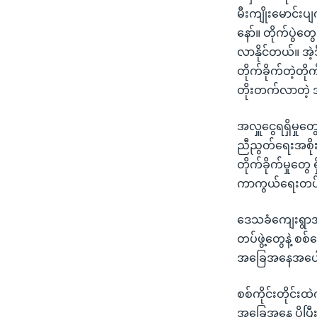
မီးကျိုးမောင်း
နော်။ တိုက်ပွဲတ
လာနိုင်တယ်။ အဲ
တိုက်ခိုက်တဲ့တ
တိုးတက်လာတဲ့
အလှူငွေရရှိမှု
ညီညွတ်ရေးအစိုး
တိုက်ခိုက်မှုတ
ကာကွယ်ရေးတပ်တွေက
ဒေသခံကျေးရွာအမ
တပ်ဖွဲ့တွေနဲ့ စ
အခြေအနေအပေါ် 
စစ်ကိုင်းတိုင်
အခြေအနေ ပိုပြီ