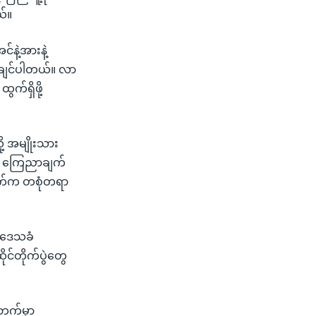
ယ်။
င်နဲ့အားနဲ့
ြောချင်ပါတယ်။ လာ
က်ရှိဖို့
ု့ အမျိုးသား
်း ကြေညာချက်
ီဘက်က တစုံတရာ
ာ ဒေသခံ
ုင်တိုက်ပွဲတွေ
့ဘက်မှာ