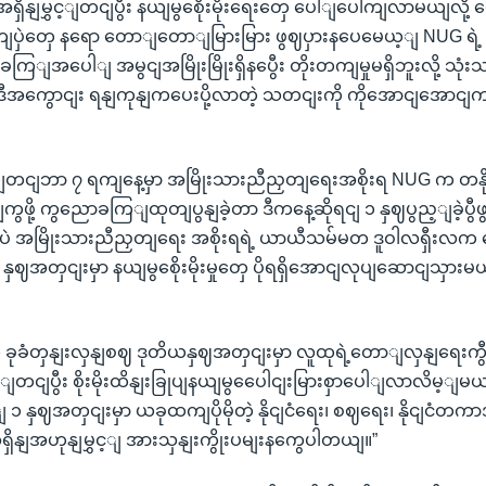
ိနျမွှင့ျတငျပွီး နယျမွစေိုးမိုးရေးတှေ ပေါျပေါကျလာမယျလို့
ျပှဲတှေ နရော တောျတောျမြားမြား ဖွဈပှားနပေမေယ့ျ NUG ရဲ့ နယျ
ိုခကြျအပေါျ အမွငျအမြိုးမြိုးရှိနပွေီး တိုးတကျမှုမရှိဘူးလို့ 
 ဒီအကွောငျး ရနျကုနျကပေးပို့လာတဲ့ သတငျးကို ကိုအောငျအောင
တငျဘာ ၇ ရကျနေ့မှာ အမြိုးသားညီညှတျရေးအစိုးရ NUG က တနိုငျ
ျကွဖို့ ကွညောခကြျထုတျပွနျခဲ့တာ ဒီကနေ့ဆိုရငျ ၁ နှဈပွည့ျခဲ့ပွီ
ှာပဲ အမြိုးသားညီညှတျရေး အစိုးရရဲ့ ယာယီသမ်မတ ဒူဝါလရှီး
 နှဈအတှငျးမှာ နယျမွစေိုးမိုးမှုတှေ ပိုရရှိအောငျလုပျဆောငျသှားမယျ
ဲ့ ခုခံတှနျးလှနျစဈ ဒုတိယနှဈအတှငျးမှာ လူထုရဲ့တောျလှနျရေးကွီးက
့ျတငျပွီး စိုးမိုးထိနျးခြုပျနယျမွပေေါငျးမြားစှာပေါျလာလိမ့ျမယ
နှဈအတှငျးမှာ ယခုထကျပိုမိုတဲ့ နိုငျငံရေး၊ စဈရေး၊ နိုငျငံတ
 အရှိနျအဟုနျမွှင့ျ အားသှနျးကွိုးပမျးနကွေပါတယျ။”