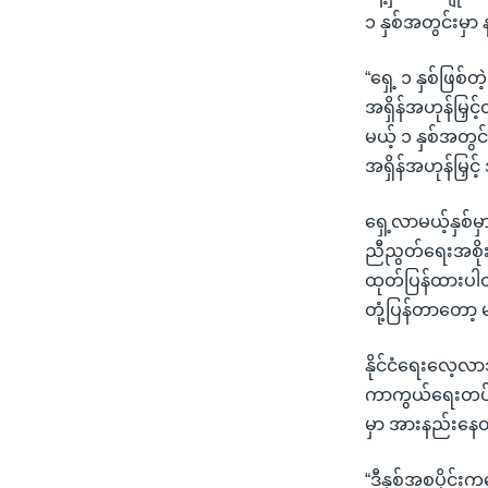
၁ နှစ်အတွင်းမှာ 
“ရှေ့ ၁ နှစ်ဖြစ်
အရှိန်အဟုန်မြှင့
မယ့် ၁ နှစ်အတွင်
အရှိန်အဟုန်မြှင
ရှေ့လာမယ့်နှစ်မှ
ညီညွတ်ရေးအစို
ထုတ်ပြန်ထားပါတ
တုံ့ပြန်တာတော့
နိုင်ငံရေးလေ့လာ
ကာကွယ်ရေးတပ်ဖွဲ
မှာ အားနည်းနေ
“ဒီနှစ်အစပိုင်း