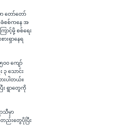
မှာ တော်တော်
 ခုခံစစ်ကနေ အ
င့်မို့ စစ်ရေး
းစားရှာနေရ
,၅၀၀ ကျော်
း ၃ သောင်း
်ထားပါတယ်။
ီး ရွာတွေကို
ာသီမှာ
်အတည်းတွေပိုပြီး