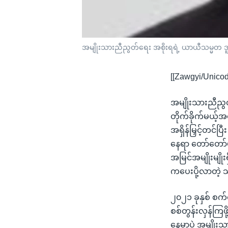
အမျိုးသားညီညွတ်ရေး အစိုးရရဲ့ ယာယီသမ္မတ ဒ
[[Zawgyi/Unicod
အမျိုးသားညီညွတ
တိုက်ခိုက်မယ့်
အရှိန်မြှင့်တင်
နေရာ တော်တော်မျ
အမြင်အမျိုးမျို
ကပေးပို့လာတဲ့
၂၀၂၁ ခုနှစ် စက
စစ်တွန်းလှန်ကြဖိ
နေ့မှာပဲ အမျို