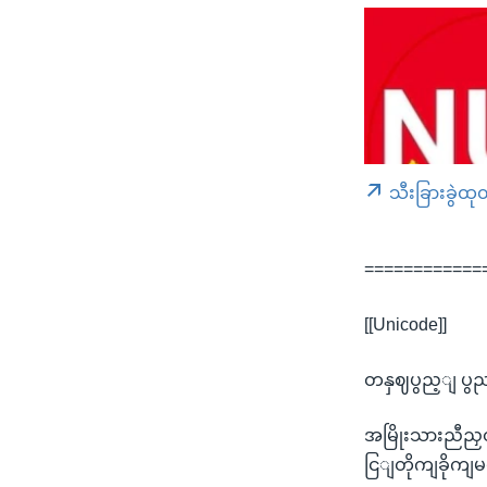
သီးခြားခွဲထု
============
[[Unicode]]
တနှဈပွည့ျ ပွ
အမြိုးသားညီည
ငြျတိုကျခိုကျ