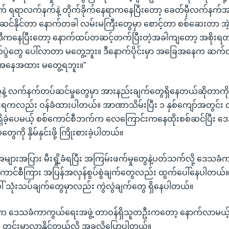
ပျက် ရရာလက်နက်နဲ့ တိုက်ခိုက်နေရာကနေပြီးတော့ ခေတ်မှီလက်နက်
ွေဆင်နိုင်တာ နောက်တခါ လမ်းမကြီးတွေမှာ စောင့်တာ စစ်ဆေးတာ အဲ့ဒ
့ဒီကနေပြီးတော့ နောက်ထပ်တဆင့်တက်ပြီးတဲ့အခါကျတော့ အစိုးရတပ်
ိုက်ပွဲတွေ ပေါ်လာတာ မတွေ့ဘူး။ ဒီနောက်ပိုင်းမှာ အခြေအနေက ဆက်
 အနေအထား မတွေ့ရဘူး။”
တွေနဲ့ လက်နက်တပ်ဆင်မှုတွေမှာ အားနည်းချက်တွေရှိနေတယ်ဆိုတာကိ
ရကလည်း ဝန်ခံထားပါတယ်။ အာဏာသိမ်းပြီး ၁ နှစ်ကျော်အတွင်း လက
ွေ ရှိခဲ့ပေမယ့် စစ်ကောင်စီဘက်က လေကြောင်းကနေထိုးစစ်ဆင်ပြီး ဒ
ို နှိမ်နှင်းဖို့ ကြိုးစားခဲ့ပါတယ်။
ျားအပြား မီးရှို့ခံရပြီး အကြမ်းဖက်မှုတွေနဲ့ပတ်သက်လို့ ဒေသခ
စ်ကောင်စီကြား အပြန်အလှန်စွပ်စွဲချက်တွေလည်း ထွက်ပေါ်နေပါတယ်။ နယ
သုံးသပ်ချက်တွေမှာလည်း ကွဲလွဲချက်တွေ ရှိနေပါတယ်။
းထဲက ဒေသခံကာကွယ်ရေးအဖွဲ့ တာဝန်ရှိသူတဦးကတော့ နောက်လာမယ့် န
း တင်းမာလာနိုင်တယ်လို့ အခုလိုပြောပါတယ်။