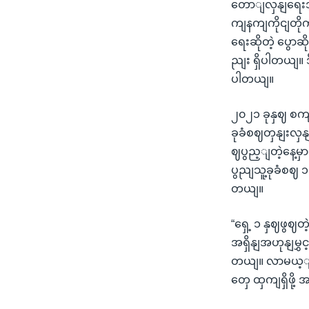
တောျလှနျရေးအရှ
ကျနကျကိုငျတိုက
ရေးဆိုတဲ့ ပွောဆ
ညျး ရှိပါတယျ။
ပါတယျ။
၂၀၂၁ ခုနှဈ စကျ
ခုခံစဈတှနျးလှန
ဈပွည့ျတဲ့နေ့မ
ပွညျသူ့ခုခံစဈ ၁
တယျ။
“ရှေ့ ၁ နှဈဖွဈတ
အရှိနျအဟုနျမွှင
တယျ။ လာမယ့ျ ၁ 
တှေ ထှကျရှိဖို့