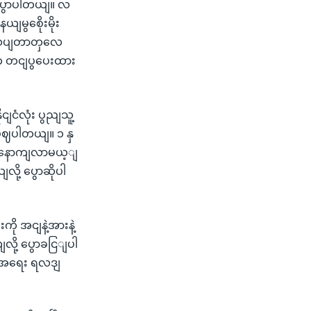
 ပွောပါတယျ။ လ
မွစေိုးမိုး
သုံးသပျတာတှလေ
ျက တငျပွပေးထား
ငံလုံး ပွညျသူ့
ဖွဈပါတယျ။ ၁ နှ
လက နောကျလာမယ့ျ
လို့ ပွောဆိုပါ
ို အငျနဲ့အားနဲ့
ျလို့ ပွောခငြျပါ
ကာအရေး ရလဒျ