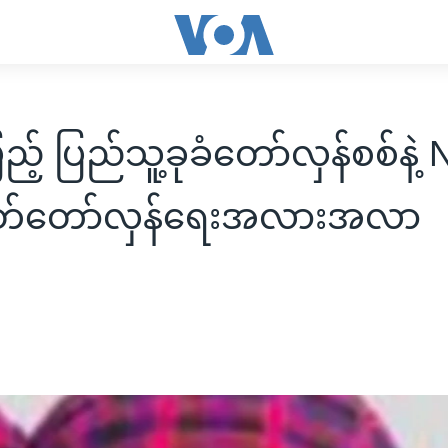
ည့် ပြည်သူ့ခုခံတော်လှန်စစ်နဲ့
်တော်လှန်ရေးအလားအလာ