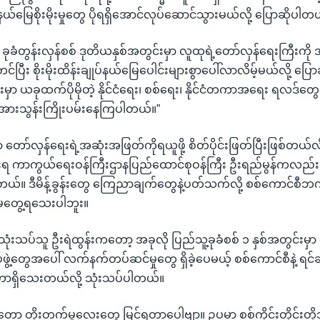
နယ်မြေစိုးမိုးမှုတွေ ပိုရရှိအောင်လုပ်ဆောင်သွားမယ်လို့ ပြောဆိုပါတ
တဲ့ ခုခံတွန်းလှန်စစ် ဒုတိယနှစ်အတွင်းမှာ လူထုရဲ့တော်လှန်ရေးကြီးကို အ
်တင်ပြီး စိုးမိုးထိန်းချုပ်နယ်မြေပေါင်းများစွာပေါ်လာလိမ့်မယ်လို့ ပ
းမှာ ယခုထက်ပိုမိုတဲ့ နိုင်ငံရေး၊ စစ်ရေး၊ နိုင်ငံတကာအရေး ရလဒ်တွေ ထွ
့် အားသွန်းကြိုးပမ်းနေကြပါတယ်။”
ာ တော်လှန်ရေးရဲ့အဆုံးအဖြတ်ကိုရယူဖို့ စိတ်ပိုင်းဖြတ်ပြီးဖြစ်တယ်လိ
းရ ကာကွယ်ရေးဝန်ကြီးဌာနပြည်ထောင်စုဝန်ကြီး ဦးရည်မွန်ကလည
ယ်။ ဒီမိန့်ခွန်းတွေ ကြေညာချက်တွေနဲ့ပတ်သက်လို့ စစ်ကောင်စ
 မတွေ့ရသေးပါဘူး။
သုံးသပ်သူ ဦးရဲထွန်းကတော့ အခုလို ပြည်သူ့ခုခံစစ် ၁ နှစ်အတွင်းမှ
့တွေအပေါ် လက်နက်တပ်ဆင်မှုတွေ ရှိခဲ့ပေမယ့် စစ်ကောင်စီနဲ့ ရင်ဆိ
တာရှိသေးတယ်လို့ သုံးသပ်ပါတယ်။
ကတော့ တိုးတက်မှုလေးတွေ မြင်ရတာပေါ့ဗျာ။ ဥပမာ စစ်ကိုင်းတိုင်းတို