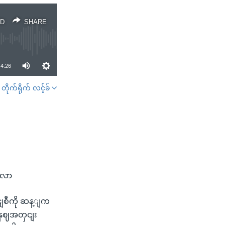
D
SHARE
4:26
တိုက်ရိုက် လင့်ခ်
SHARE
အလာ
ျစီကို ဆန့ျက
နှဈအတှငျး