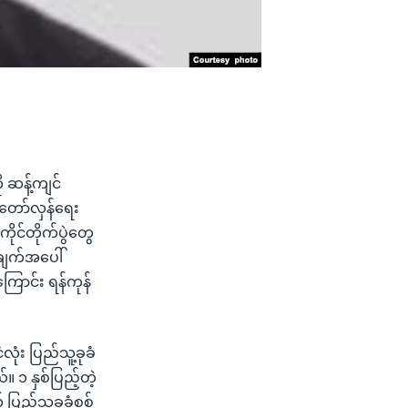
 ဆန့်ကျင်
 တော်လှန်ရေး
ိုင်တိုက်ပွဲတွေ
ုချက်အပေါ်
ကြောင်း ရန်ကုန်
ံး ပြည်သူ့ခုခံ
။ ၁ နှစ်ပြည့်တဲ့
ပြည်သူ့ခုခံစစ်