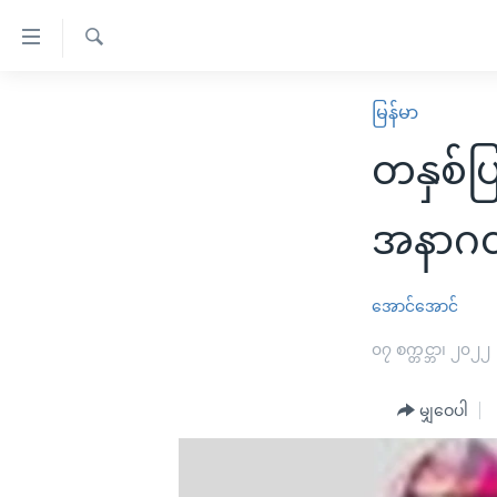
သုံး
ရ
ရှာဖွေ
လွယ်ကူ
မူလစာမျက်နှာ
မြန်မာ
ရ
စေ
မြန်မာ
လာ
တနှစ်ပြ
သည့်
ဒ်
ကမ္ဘာ့သတင်းများ
Link
ဗွီဒီယို
နိုင်ငံတကာ
အနာဂတ
များ
သတင်းလွတ်လပ်ခွင့်
အမေရိကန်
ပင်မ
ရပ်ဝန်းတခု လမ်းတခု အလွန်
တရုတ်
အောင်အောင်
အကြောင်းအရာ
အင်္ဂလိပ်စာလေ့လာမယ်
အစ္စရေး-ပါလက်စတိုင်း
၀၇ စက္တင္ဘာ၊ ၂၀၂၂
သို့
အပတ်စဉ်ကဏ္ဍများ
အမေရိကန်သုံးအီဒီယံ
ကျော်
မျှဝေပါ
ကြည့်
ရေဒီယိုနှင့်ရုပ်သံ အချက်အလက်များ
မကြေးမုံရဲ့ အင်္ဂလိပ်စာ
ရေဒီယို
ရန်
ရေဒီယို/တီဗွီအစီအစဉ်
ရုပ်ရှင်ထဲက အင်္ဂလိပ်စာ
တီဗွီ
ပင်မ