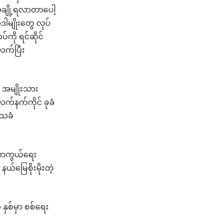
အချို့ရလာတာပေါ့
ါမျိုးတွေ လုပ်
ကို ရင်ဆိုင်
လက်ပြီး
ု အမျိုးသား
်နက်ကိုင် ခုခံ
ေသခံ
ံကာကွယ်ရေး
်မြေစိုးမိုးတဲ့
ှစ်မှာ စစ်ရေး