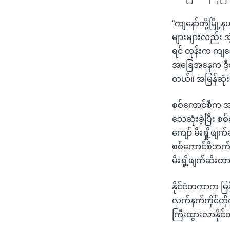
“ကျနော်တို့မြို
များများလည်း အဲ
ရင် တုန်းက ကျန
အခြေအနေက ဒီ့ထ
တယ်။ အမြန်ဆုံး
စစ်ကောင်စီက အာ
သေဆုံးခဲ့ပြီး
ကျော် မီးရှို့
စစ်ကောင်စီဘက်က
မီးရှို့ဖျက်ဆီး
နိုင်ငံတကာက မြ
လက်နက်ကိုင်တိုက်
ကြီးထွားလာနိုင