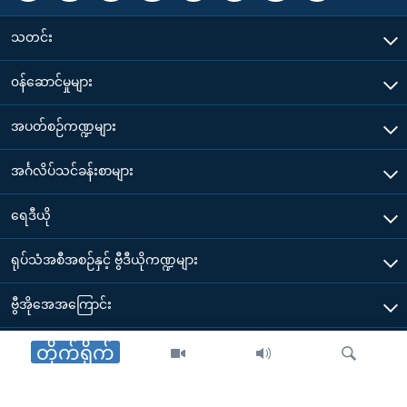
သတင်း
၀န်ဆောင်မှုများ
အပတ်စဉ်ကဏ္ဍများ
အင်္ဂလိပ်သင်ခန်းစာများ
ရေဒီယို
ရုပ်သံအစီအစဉ်နှင့် ဗွီဒီယိုကဏ္ဍများ
ဗွီအိုအေအကြောင်း
ဗွီအိုအေ မိုဘိုင်းလ်အက်ပ်များ ဒေါင်းလုတ်ယူရန်
တိုက်ရိုက်
Other Links