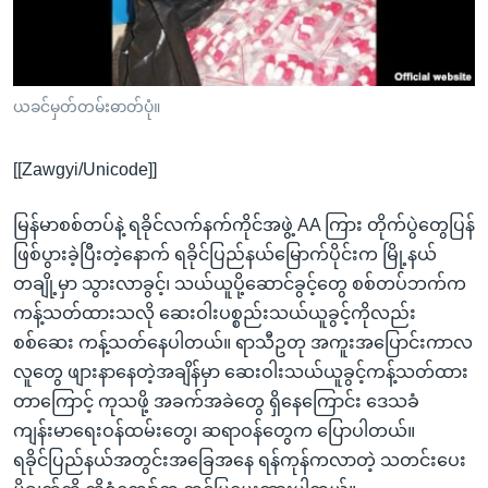
အ
သုတပဒေသာ အင်္ဂလိပ်စာ
ညွန်း
Learning English
စာမျက်နှာ
သို့
ဗွီအိုအေ လူမှုကွန်ယက်များ
ယခင်မှတ်တမ်းဓာတ်ပုံ။
ကျော်
ကြည့်
[[Zawgyi/Unicode]]
ရန်
ဘာသာစကားများ
ရှာဖွေ
မြန်မာစစ်တပ်နဲ့ ရခိုင်လက်နက်ကိုင်အဖွဲ့ AA ကြား တိုက်ပွဲတွေပြန်
ရန်
ဖြစ်ပွားခဲ့ပြီးတဲ့နောက် ရခိုင်ပြည်နယ်မြောက်ပိုင်းက မြို့နယ်
နေရာ
တချို့မှာ သွားလာခွင့်၊ သယ်ယူပို့ဆောင်ခွင့်တွေ စစ်တပ်ဘက်က
သို့
ကန့်သတ်ထားသလို ဆေးဝါးပစ္စည်းသယ်ယူခွင့်ကိုလည်း
ကျော်
စစ်ဆေး ကန့်သတ်နေပါတယ်။ ရာသီဥတု အကူးအပြောင်းကာလ
ရန်
လူတွေ ဖျားနာနေတဲ့အချိန်မှာ ဆေးဝါးသယ်ယူခွင့်ကန့်သတ်ထား
တာကြောင့် ကုသဖို့ အခက်အခဲတွေ ရှိနေကြောင်း ဒေသခံ
ကျန်းမာရေးဝန်ထမ်းတွေ၊ ဆရာဝန်တွေက ပြောပါတယ်။
ရခိုင်ပြည်နယ်အတွင်းအခြေအနေ ရန်ကုန်ကလာတဲ့ သတင်းပေး