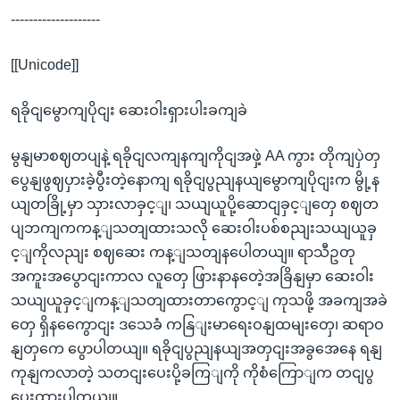
--------------------
[[Unicode]]
ရခိုငျမွောကျပိုငျး ဆေးဝါးရှားပါးခကျခဲ
မွနျမာစဈတပျနဲ့ ရခိုငျလကျနကျကိုငျအဖှဲ့ AA ကွား တိုကျပှဲတှ
ပွေနျဖွဈပှားခဲ့ပွီးတဲ့နောကျ ရခိုငျပွညျနယျမွောကျပိုငျးက မွို့န
ယျတခြို့မှာ သှားလာခှင့ျ၊ သယျယူပို့ဆောငျခှင့ျတှေ စဈတ
ပျဘကျကကန့ျသတျထားသလို ဆေးဝါးပစ်စညျးသယျယူခှ
င့ျကိုလညျး စဈဆေး ကန့ျသတျနပေါတယျ။ ရာသီဥတု
အကူးအပွောငျးကာလ လူတှေ ဖြားနာနတေဲ့အခြိနျမှာ ဆေးဝါး
သယျယူခှင့ျကန့ျသတျထားတာကွောင့ျ ကုသဖို့ အခကျအခဲ
တှေ ရှိနကွေောငျး ဒသေခံ ကနြျးမာရေးဝနျထမျးတှေ၊ ဆရာဝ
နျတှကေ ပွောပါတယျ။ ရခိုငျပွညျနယျအတှငျးအခွအေနေ ရနျ
ကုနျကလာတဲ့ သတငျးပေးပို့ခကြျကို ကိုစံကြောျက တငျပွ
ပေးထားပါတယျ။