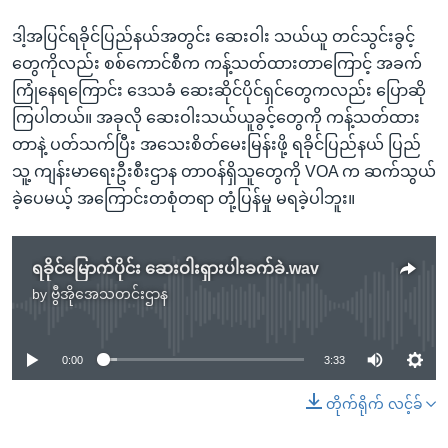
ဒါ့အပြင်ရခိုင်ပြည်နယ်အတွင်း ဆေးဝါး သယ်ယူ တင်သွင်းခွင့်
တွေကိုလည်း စစ်ကောင်စီက ကန့်သတ်ထားတာကြောင့် အခက်
ကြုံနေရကြောင်း ဒေသခံ ဆေးဆိုင်ပိုင်ရှင်တွေကလည်း ပြောဆို
ကြပါတယ်။ အခုလို ဆေးဝါးသယ်ယူခွင့်တွေကို ကန့်သတ်ထား
တာနဲ့ ပတ်သက်ပြီး အသေးစိတ်မေးမြန်းဖို့ ရခိုင်ပြည်နယ် ပြည်
သူ့ ကျန်းမာရေးဦးစီးဌာန တာဝန်ရှိသူတွေကို VOA က ဆက်သွယ်
ခဲ့ပေမယ့် အကြောင်းတစုံတရာ တုံ့ပြန်မှု မရခဲ့ပါဘူး။
ရခိုင်မြောက်ပိုင်း ဆေးဝါးရှားပါးခက်ခဲ.wav
by
ဗွီအိုအေသတင်းဌာန
No media source currently available
0:00
3:33
တိုက်ရိုက် လင့်ခ်