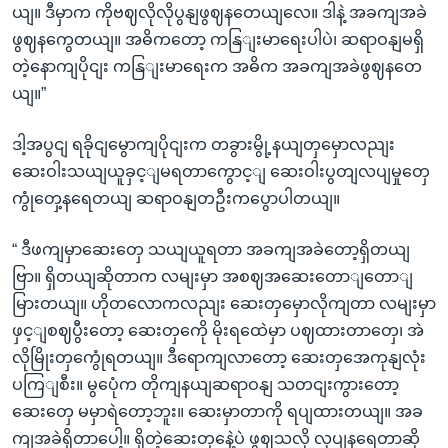
ယျ။ ဒီမှာက ကိုဗဈလိုလိုပွနျဖွဈနတေယျလေ။ ဒါနဲ့ အခကျအခဲ
ဖွဈနကွေတယျ။ အဓိကတော့ ကနြျးမာရေးပါပဲ၊ ဆရာဝနျမရှိ
တဲ့နောကျပိုငျး ကနြျးမာရေးက အဓိက အခကျအခဲဖွဈနတေ
ယျ။”
ဒါ့အပွငျ ရခိုငျမွောကျပိုငျးက တခွားမွို့နယျတှမှောလညျး
ဆေးဝါးသယျယူခှင့ျမရတာကွောင့ျ ဆေးဝါးပွတျလပျမှုတှေ
ကွုံတှေ့နရေတယျ ဆရာဝနျတဦးကပွောပါတယျ။
“ ဒီဖကျမှာဆေးတှေ သယျယူရတာ အခကျအခဲတော့ရှိတယျ
ဗြာ။ ရှိတယျဆိုတာက လမျးမှာ အစဈအဆေးတောျတောျ
မြားတယျ။ ဟိုတလောကလညျး ဆေးတှမှောလိုကျတာ လမျးမှာ
ဖှင့ျစဈပွီးတော့ ဆေးတှကေို မိုးရထေဲမှာ ပဈထားတာတှေ၊ အဲ
လိုမြိုးတှကွေုံရတယျ။ ဒီရောကျလာတော့ ဆေးတှအေကုနျလုံး
ပကြျစီး။ မွပေုံက တိုကျနယျဆရာဝနျ သတငျးကွားတော့
ဆေးတှေ မမှာရဲတော့ဘူး။ ဆေးမှာတာကို ရပျထားတယျ။ အခ
ကျအခဲရှိတာပေါ့။ ရှိတဲ့ဆေးတှနေဲ့ပဲ ဖွဈသလို လုပျနရေတာဆို