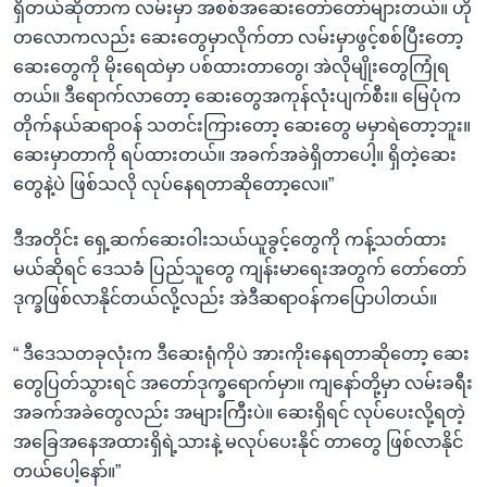
ရှိတယ်ဆိုတာက လမ်းမှာ အစစ်အဆေးတော်တော်များတယ်။ ဟို
တလောကလည်း ဆေးတွေမှာလိုက်တာ လမ်းမှာဖွင့်စစ်ပြီးတော့
ဆေးတွေကို မိုးရေထဲမှာ ပစ်ထားတာတွေ၊ အဲလိုမျိုးတွေကြုံရ
တယ်။ ဒီရောက်လာတော့ ဆေးတွေအကုန်လုံးပျက်စီး။ မြေပုံက
တိုက်နယ်ဆရာဝန် သတင်းကြားတော့ ဆေးတွေ မမှာရဲတော့ဘူး။
ဆေးမှာတာကို ရပ်ထားတယ်။ အခက်အခဲရှိတာပေါ့။ ရှိတဲ့ဆေး
တွေနဲ့ပဲ ဖြစ်သလို လုပ်နေရတာဆိုတော့လေ။”
ဒီအတိုင်း ရှေ့ဆက်ဆေးဝါးသယ်ယူခွင့်တွေကို ကန့်သတ်ထား
မယ်ဆိုရင် ဒေသခံ ပြည်သူတွေ ကျန်းမာရေးအတွက် တော်တော်
ဒုက္ခဖြစ်လာနိုင်တယ်လို့လည်း အဲဒီဆရာဝန်ကပြောပါတယ်။
“ ဒီဒေသတခုလုံးက ဒီဆေးရုံကိုပဲ အားကိုးနေရတာဆိုတော့ ဆေး
တွေပြတ်သွားရင် အတော်ဒုက္ခရောက်မှာ။ ကျနော်တို့မှာ လမ်းခရီး
အခက်အခဲတွေလည်း အများကြီးပဲ။ ဆေးရှိရင် လုပ်ပေးလို့ရတဲ့
အခြေအနေအထားရှိရဲ့သားနဲ့ မလုပ်ပေးနိုင် တာတွေ ဖြစ်လာနိုင်
တယ်ပေါ့နော်။”