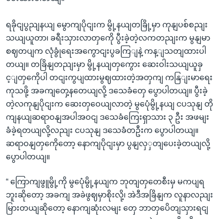
ရခိုငျပွညျနယျ မွောကျပိုငျးက မွို့နယျတခြို့မှာ ကုနျပစ်စညျး
သယျယူတာ၊ ခရီးသှားလာတှကေို ပွီးခဲ့တဲ့လကတညျးက မွနျမာ
စဈတပျက လုံခွုံရေးအကွောငျးပွခကြျနဲ့ ကန့ျသတျထားပါ
တယျ။ တခြိနျတညျးမှာ မွို့နယျတှကွေား ဆေးဝါးသယျယူခှ
င့ျတှကေိုပါ တငျးကွပျထားမွဈထားတဲ့အတှကျ ကနြျးမာရေး
ကုသဖို့ အခကျတှေ့နတေယျလို့ ဒသေခံတှေ ပွောပါတယျ။ ပွီးခဲ့
တဲ့လကုနျပိုငျးက ဆေးတှဝေယျလာတဲ့ မွပေုံမွို့နယျ ငပသုနျ တို
ကျနယျဆရာဝနျအပါအဝငျ ဒသေခံကြေးရှာသား ၃ ဦး အဖမျး
ခံခဲ့ရတယျလို့လညျး ငပသုနျ ဒသေခံတဦးက ပွောပါတယျ။
ဆရာဝနျတှကေိုတော့ နောကျပိုငျးမှာ ပွနျလှှတျပေးခဲ့တယျလို့
ပွောပါတယျ။
“ ကြောကျဖွူမွို့ကို မွပေုံမွို့နယျက ဘုတျတှတေစီးမှ မကပျရ
ဘူးဆိုတော့ အခကျ အခဲဖွဈမှာစိုးလို့၊ အဲဒီအခြိနျက လူနာလညျး
မြားတယျဆိုတော့ နောကျဆုံးလမျး တှေ ဘာတှပေိတျသှားရငျ