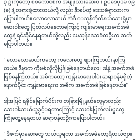
၃ ဦးကိုတော့ စစ်ကောင်စီက အမျိုးသားဆေးဝါး ဥပဒေပုဒ်မ ၁၉
(ခ) နဲ့ တရားစွဲထားတယ်လို့ လည်း နီးစပ်တဲ့ ဒေသခံရွာသားက
ပြောပါတယ်။ လောလောဆယ် အဲဒီ ငပသုန်တိုက်နယ်ဆေးရုံမှာ
ဆေးဝါးတွေ ပြတ်လပ်နေတာကြောင့် ကျန်းမာရေးအခက်အခဲ
တွေနဲ့ ရင်ဆိုင်နေရတယ်လို့လည်း ငပသုန်ဒေသခံတဦးက ဆက်
ပြောပါတယ်။
“ လောလောဆယ်ကတော့ ကလေးတွေ ဖျားကြတယ်၊ နာကြ
တယ်။ ဒီမှာက ကိုဗစ်လိုလိုပြန်ဖြစ်နေတယ်လေ။ ဒါနဲ့ အခက်အခဲ
ဖြစ်နေကြတယ်။ အဓိကတော့ ကျန်းမာရေးပါပဲ၊ ဆရာဝန်မရှိတဲ့
နောက်ပိုင်း ကျန်းမာရေးက အဓိက အခက်အခဲဖြစ်နေတယ်။”
ဒါ့အပြင် ရခိုင်မြောက်ပိုင်းက တခြားမြို့နယ်တွေမှာလည်း
ဆေးဝါးသယ်ယူခွင့်မရတာကြောင့် ဆေးဝါးပြတ်လပ်မှုတွေ
ကြုံတွေ့နေရတယ် ဆရာဝန်တဦးကပြောပါတယ်။
“ ဒီဖက်မှာဆေးတွေ သယ်ယူရတာ အခက်အခဲတော့ရှိတယ်ဗျာ။