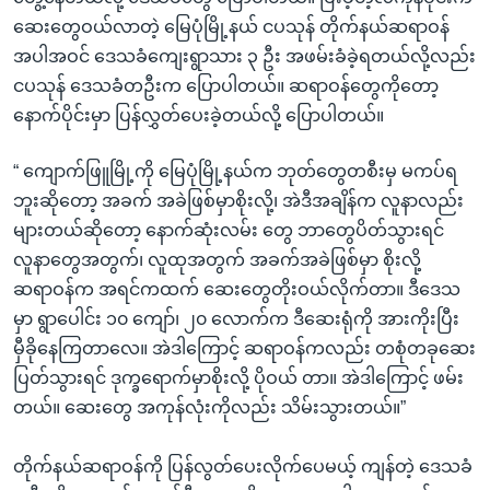
ဆေးတွေဝယ်လာတဲ့ မြေပုံမြို့နယ် ငပသုန် တိုက်နယ်ဆရာဝန်
အပါအဝင် ဒေသခံကျေးရွာသား ၃ ဦး အဖမ်းခံခဲ့ရတယ်လို့လည်း
ငပသုန် ဒေသခံတဦးက ပြောပါတယ်။ ဆရာဝန်တွေကိုတော့
နောက်ပိုင်းမှာ ပြန်လွှတ်ပေးခဲ့တယ်လို့ ပြောပါတယ်။
“ ကျောက်ဖြူမြို့ကို မြေပုံမြို့နယ်က ဘုတ်တွေတစီးမှ မကပ်ရ
ဘူးဆိုတော့ အခက် အခဲဖြစ်မှာစိုးလို့၊ အဲဒီအချိန်က လူနာလည်း
များတယ်ဆိုတော့ နောက်ဆုံးလမ်း တွေ ဘာတွေပိတ်သွားရင်
လူနာတွေအတွက်၊ လူထုအတွက် အခက်အခဲဖြစ်မှာ စိုးလို့
ဆရာဝန်က အရင်ကထက် ဆေးတွေတိုးဝယ်လိုက်တာ။ ဒီဒေသ
မှာ ရွာပေါင်း ၁၀ ကျော်၊ ၂၀ လောက်က ဒီဆေးရုံကို အားကိုးပြီး
မှီခိုနေကြတာလေ။ အဲဒါကြောင့် ဆရာဝန်ကလည်း တစုံတခုဆေး
ပြတ်သွားရင် ဒုက္ခရောက်မှာစိုးလို့ ပိုဝယ် တာ။ အဲဒါကြောင့် ဖမ်း
တယ်။ ဆေးတွေ အကုန်လုံးကိုလည်း သိမ်းသွားတယ်။”
တိုက်နယ်ဆရာဝန်ကို ပြန်လွတ်ပေးလိုက်ပေမယ့် ကျန်တဲ့ ဒေသခံ