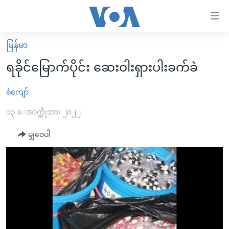
သုံး
ရ
လွယ်ကူ
မြန်မာ
မူလစာမျက်နှာ
စေ
ရခိုင်မြောက်ပိုင်း ဆေးဝါးရှားပါးခက်ခဲ
မြန်မာ
သည့်
ကမ္ဘာ့သတင်းများ
စံကျော်
Link
ဗွီဒီယို
နိုင်ငံတကာ
၁၃ ေအာက္တိုဘာ၊ ၂၀၂၂
များ
သတင်းလွတ်လပ်ခွင့်
အမေရိကန်
မျှဝေပါ
ပင်မ
ရပ်ဝန်းတခု လမ်းတခု အလွန်
တရုတ်
အကြောင်းအရာ
သို့
အင်္ဂလိပ်စာလေ့လာမယ်
အစ္စရေး-ပါလက်စတိုင်း
ကျော်
အပတ်စဉ်ကဏ္ဍများ
အမေရိကန်သုံးအီဒီယံ
ကြည့်
ရေဒီယိုနှင့်ရုပ်သံ အချက်အလက်များ
မကြေးမုံရဲ့ အင်္ဂလိပ်စာ
ရေဒီယို
ရန်
ပင်မ
ရေဒီယို/တီဗွီအစီအစဉ်
ရုပ်ရှင်ထဲက အင်္ဂလိပ်စာ
တီဗွီ