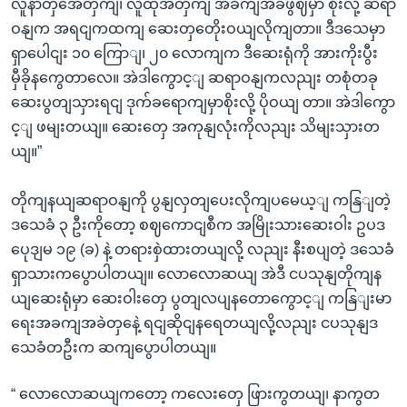
လူနာတှအေတှကျ၊ လူထုအတှကျ အခကျအခဲဖွဈမှာ စိုးလို့ ဆရာ
ဝနျက အရငျကထကျ ဆေးတှတေိုးဝယျလိုကျတာ။ ဒီဒသေမှာ
ရှာပေါငျး ၁၀ ကြောျ၊ ၂၀ လောကျက ဒီဆေးရုံကို အားကိုးပွီး
မှီခိုနကွေတာလေ။ အဲဒါကွောင့ျ ဆရာဝနျကလညျး တစုံတခု
ဆေးပွတျသှားရငျ ဒုက်ခရောကျမှာစိုးလို့ ပိုဝယျ တာ။ အဲဒါကွော
င့ျ ဖမျးတယျ။ ဆေးတှေ အကုနျလုံးကိုလညျး သိမျးသှားတ
ယျ။”
တိုကျနယျဆရာဝနျကို ပွနျလှတျပေးလိုကျပမေယ့ျ ကနြျတဲ့
ဒသေခံ ၃ ဦးကိုတော့ စဈကောငျစီက အမြိုးသားဆေးဝါး ဥပဒ
ပေုဒျမ ၁၉ (ခ) နဲ့ တရားစှဲထားတယျလို့ လညျး နီးစပျတဲ့ ဒသေခံ
ရှာသားကပွောပါတယျ။ လောလောဆယျ အဲဒီ ငပသုနျတိုကျန
ယျဆေးရုံမှာ ဆေးဝါးတှေ ပွတျလပျနတောကွောင့ျ ကနြျးမာ
ရေးအခကျအခဲတှနေဲ့ ရငျဆိုငျနရေတယျလို့လညျး ငပသုနျဒ
သေခံတဦးက ဆကျပွောပါတယျ။
“ လောလောဆယျကတော့ ကလေးတှေ ဖြားကွတယျ၊ နာကွတ