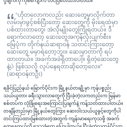
ပို့ချက်ကို ကိုစံကျော်က တင်ပြပေးထားပါတယ်။
“ဟိုတလောကလည်း ဆေးတွေမှာလိုက်တာ
လမ်းမှာဖွင့်စစ်ပြီးတော့ ဆေးတွေကို မိုးရေထဲမှာ
ပစ်ထားတာတွေ၊ အဲလိုမျိုးတွေကြုံရတယ်။ ဒီ
ရောက်လာတော့ ဆေးတွေအကုန်လုံးပျက်စီး။
မြေပုံက တိုက်နယ်ဆရာဝန် သတင်းကြားတော့
ဆေးတွေ မမှာရဲတော့ဘူး။ ဆေးမှာတာကို ရပ်
ထားတယ်။ အခက်အခဲရှိတာပေါ့။ ရှိတဲ့ဆေးတွေ
နဲ့ပဲ ဖြစ်သလို လုပ်နေရတာဆိုတော့လေ။”
(ဆရာဝန်တဦး)
ရခိုင်ပြည်နယ် မြောက်ပိုင်းက မြို့နယ်တချို့မှာ ကုန်ပစ္စည်း
သယ်ယူတာ၊ ခရီးသွားလာတွေကို ပြီးခဲ့တဲ့လကတည်းက မြန်မာ
စစ်တပ်က လုံခြုံရေးအကြောင်းပြချက်နဲ့ ကန့်သတ်ထားပါတယ်။
တချိန်တည်းမှာ မြို့နယ်တွေကြား ဆေးဝါးသယ်ယူခွင့်တွေကိုပါ
တင်းကြပ်ထားမြစ်ထားတဲ့အတွက် ကျန်းမာရေးကုသဖို့ အခက်
တွေ့နေတယ်လို့ ဒေသခံတွေ ပြောပါတယ်။ ပြီးခဲ့တဲ့လကုန်ပိုင်းက