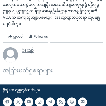
သတျထားတာနဲ့ ပတျသကျပွီး အသေးစိတျမေးမွနျးဖို့ ရခိုငျပွ
ညျနယျ ပွညျသူ့ ကနြျးမာရေးဦးစီးဌာန တာဝနျရှိသူတှကေို
VOA က ဆကျသှယျခဲ့ပမေယ့ျ အကွောငျးတစုံတရာ တုံ့ပွနျမှု
မရခဲ့ပါဘူး။
မျှဝေပါ
Follow us
စံကျော်
အခြားဖတ်ရှုစရာများ
ဗွီအိုအေ လူမှုကွန်ယက်များ