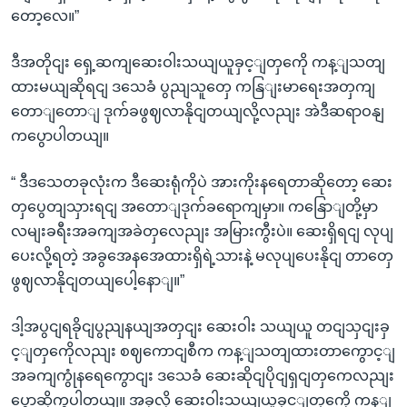
တော့လေ။”
ဒီအတိုငျး ရှေ့ဆကျဆေးဝါးသယျယူခှင့ျတှကေို ကန့ျသတျ
ထားမယျဆိုရငျ ဒသေခံ ပွညျသူတှေ ကနြျးမာရေးအတှကျ
တောျတောျ ဒုက်ခဖွဈလာနိုငျတယျလို့လညျး အဲဒီဆရာဝနျ
ကပွောပါတယျ။
“ ဒီဒသေတခုလုံးက ဒီဆေးရုံကိုပဲ အားကိုးနရေတာဆိုတော့ ဆေး
တှပွေတျသှားရငျ အတောျဒုက်ခရောကျမှာ။ ကနြောျတို့မှာ
လမျးခရီးအခကျအခဲတှလေညျး အမြားကွီးပဲ။ ဆေးရှိရငျ လုပျ
ပေးလို့ရတဲ့ အခွအေနအေထားရှိရဲ့သားနဲ့ မလုပျပေးနိုငျ တာတှေ
ဖွဈလာနိုငျတယျပေါ့နောျ။”
ဒါ့အပွငျရခိုငျပွညျနယျအတှငျး ဆေးဝါး သယျယူ တငျသှငျးခှ
င့ျတှကေိုလညျး စဈကောငျစီက ကန့ျသတျထားတာကွောင့ျ
အခကျကွုံနရေကွောငျး ဒသေခံ ဆေးဆိုငျပိုငျရှငျတှကေလညျး
ပွောဆိုကွပါတယျ။ အခုလို ဆေးဝါးသယျယူခှင့ျတှကေို ကန့ျ