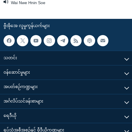
Wai Nwe Hnin Soe
ဗွီအိုအေ လူမှုကွန်ယက်များ
သတင်း
၀န်ဆောင်မှုများ
အပတ်စဉ်ကဏ္ဍများ
အင်္ဂလိပ်သင်ခန်းစာများ
ရေဒီယို
ရုပ်သံအစီအစဉ်နှင့် ဗွီဒီယိုကဏ္ဍများ