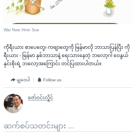
အ
သုတပဒေသာ အင်္ဂလိပ်စာ
ညွန်း
Learning English
စာမျက်နှာ
သို့
ဗွီအိုအေ လူမှုကွန်ယက်များ
Wai Nwe Hnin Soe
ကျော်
ကြည့်
ကိုရီးယား စာပေတွေ၊ ကဗျာတွေကို မြန်မာလို ဘာသာပြန်ပြီး ကို
ရန်
ရီးယား - မြန်မာ နှစ်ဘာသာနဲ့ ရေးသားနေတဲ့ ဘလော့ဂါ ဝေနွယ်
ဘာသာစကားများ
ရှာဖွေ
နှင်းစိုးရဲ့ ဘလော့အကြောင်း တင်ပြထားပါတယ်။
ရန်
နေရာ
မျှဝေပါ
Follow us
သို့
ကျော်
ဇော်ဝင်းလှိုင်
ရန်
ဆက်စပ်သတင်းများ ...