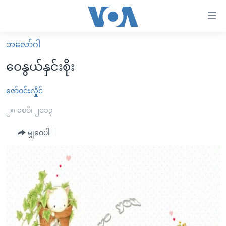
သုံး
ရ
လွယ်ကူ
ဘလော်ဂါ
မူလစာမျက်နှာ
စေ
ဝေနွယ်နှင်းစိုး
မြန်မာ
သည့်
ကမ္ဘာ့သတင်းများ
ဇော်ဝင်းလှိုင်
Link
ဗွီဒီယို
နိုင်ငံတကာ
၂၈ ဧၿပီ၊ ၂၀၁၃
များ
သတင်းလွတ်လပ်ခွင့်
အမေရိကန်
မျှဝေပါ
ပင်မ
ရပ်ဝန်းတခု လမ်းတခု အလွန်
တရုတ်
အကြောင်းအရာ
သို့
အင်္ဂလိပ်စာလေ့လာမယ်
အစ္စရေး-ပါလက်စတိုင်း
ကျော်
အပတ်စဉ်ကဏ္ဍများ
အမေရိကန်သုံးအီဒီယံ
ကြည့်
ရေဒီယိုနှင့်ရုပ်သံ အချက်အလက်များ
မကြေးမုံရဲ့ အင်္ဂလိပ်စာ
ရေဒီယို
ရန်
ပင်မ
ရေဒီယို/တီဗွီအစီအစဉ်
ရုပ်ရှင်ထဲက အင်္ဂလိပ်စာ
တီဗွီ