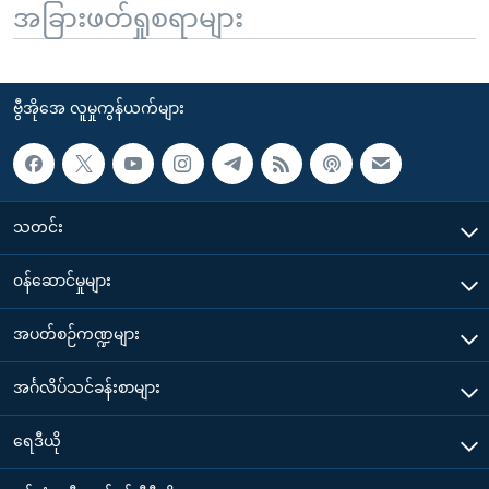
အခြားဖတ်ရှုစရာများ
ဗွီအိုအေ လူမှုကွန်ယက်များ
သတင်း
၀န်ဆောင်မှုများ
အပတ်စဉ်ကဏ္ဍများ
အင်္ဂလိပ်သင်ခန်းစာများ
ရေဒီယို