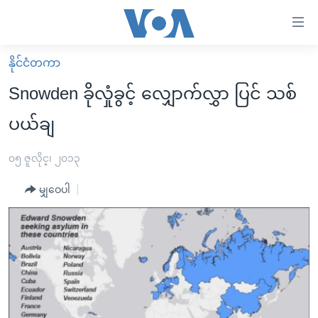
သုံး
ရ
လွယ်ကူ
နိုင်ငံတကာ
မူလစာမျက်နှာ
စေ
Snowden ခိုလှုံခွင့် လျှောက်လွှာ ပြင် သစ်
မြန်မာ
သည့်
ပယ်ချ
ကမ္ဘာ့သတင်းများ
Link
ဗွီဒီယို
နိုင်ငံတကာ
၀၅ ဇူလိုင္၊ ၂၀၁၃
များ
သတင်းလွတ်လပ်ခွင့်
အမေရိကန်
ပင်မ
မျှဝေပါ
ရပ်ဝန်းတခု လမ်းတခု အလွန်
တရုတ်
အကြောင်းအရာ
သို့
အင်္ဂလိပ်စာလေ့လာမယ်
အစ္စရေး-ပါလက်စတိုင်း
ကျော်
အပတ်စဉ်ကဏ္ဍများ
အမေရိကန်သုံးအီဒီယံ
ကြည့်
ရေဒီယိုနှင့်ရုပ်သံ အချက်အလက်များ
မကြေးမုံရဲ့ အင်္ဂလိပ်စာ
ရေဒီယို
ရန်
ပင်မ
ရေဒီယို/တီဗွီအစီအစဉ်
ရုပ်ရှင်ထဲက အင်္ဂလိပ်စာ
တီဗွီ