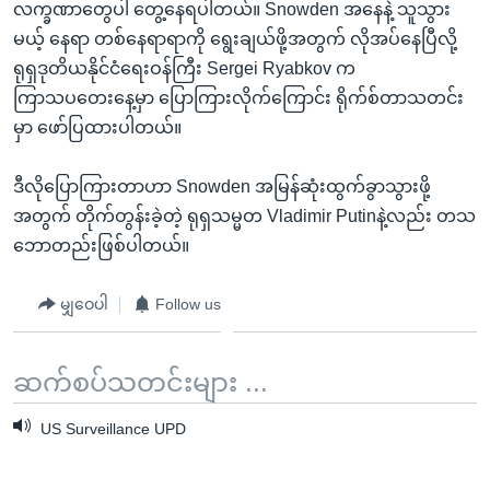
လက္ခဏာတွေပါ တွေ့နေရပါတယ်။ Snowden အနေနဲ့ သူသွား
မယ့် နေရာ တစ်နေရာရာကို ရွေးချယ်ဖို့အတွက် လိုအပ်နေပြီလို့
ရုရှဒုတိယနိုင်ငံရေးဝန်ကြီး Sergei Ryabkov က
ကြာသပတေးနေ့မှာ ပြောကြားလိုက်ကြောင်း ရိုက်စ်တာသတင်း
မှာ ဖော်ပြထားပါတယ်။
ဒီလိုပြောကြားတာဟာ Snowden အမြန်ဆုံးထွက်ခွာသွားဖို့
အတွက် တိုက်တွန်းခဲ့တဲ့ ရုရှသမ္မတ Vladimir Putinနဲ့လည်း တသ
ဘောတည်းဖြစ်ပါတယ်။
မျှဝေပါ
Follow us
ဆက်စပ်သတင်းများ ...
US Surveillance UPD