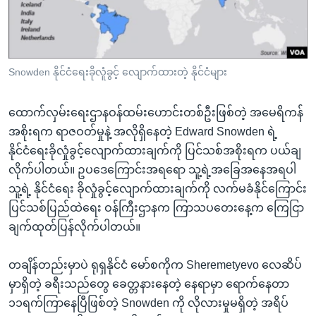
အ
သုတပဒေသာ အင်္ဂလိပ်စာ
ညွန်း
Learning English
စာမျက်နှာ
သို့
ဗွီအိုအေ လူမှုကွန်ယက်များ
Snowden နိုင်ငံရေးခိုလူံခွင့် လျောက်ထားတဲ့ နိုင်ငံများ
ကျော်
ကြည့်
ထောက်လှမ်းရေးဌာနဝန်ထမ်းဟောင်းတစ်ဦးဖြစ်တဲ့ အမေရိကန်
ရန်
ဘာသာစကားများ
အစိုးရက ရာဇဝတ်မှုနဲ့ အလိုရှိနေတဲ့ Edward Snowden ရဲ့
ရှာဖွေ
နိုင်ငံရေးခိုလှုံခွင့်လျောက်ထားချက်ကို ပြင်သစ်အစိုးရက ပယ်ချ
ရန်
လိုက်ပါတယ်။ ဥပဒေကြောင်းအရရော သူ့ရဲ့အခြေအနေအရပါ
နေရာ
သူ့ရဲ့ နိုင်ငံရေး ခိုလှုံခွင့်လျောက်ထားချက်ကို လက်မခံနိုင်ကြောင်း
သို့
ပြင်သစ်ပြည်ထဲရေး ဝန်ကြီးဌာနက ကြာသပတေးနေ့က ကြေငြာ
ကျော်
ချက်ထုတ်ပြန်လိုက်ပါတယ်။
ရန်
တချိန်တည်းမှာပဲ ရုရှနိုင်ငံ မော်စကိုက Sheremetyevo လေဆိပ်
မှာရှိတဲ့ ခရီးသည်တွေ ခေတ္တနားနေတဲ့ နေရာမှာ ရောက်နေတာ
၁၁ရက်ကြာနေပြီဖြစ်တဲ့ Snowden ကို လိုလားမှုမရှိတဲ့ အရိပ်