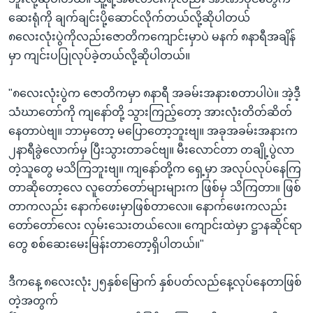
ဆေးရုံကို ချက်ချင်းပို့ဆောင်လိုက်တယ်လို့ဆိုပါတယ်
၈လေးလုံးပွဲကိုလည်းဇောတိကကျောင်းမှာပဲ မနက် ၈နာရီအချိန်
မှာ ကျင်းပပြုလုပ်ခဲ့တယ်လို့ဆိုပါတယ်။
"၈လေးလုံးပွဲက ဇောတိကမှာ ၈နာရီ အခမ်းအနားစတာပါပဲ။ အဲ့ဒီ့
သံဃာတော်ကို ကျနော်တို့ သွားကြည့်တော့ အားလုံးတိတ်ဆိတ်
နေတာပဲဗျ။ ဘာမှတော့ မပြောတော့ဘူးဗျ။ အခုအခမ်းအနားက
၂နာရီခွဲလောက်မှ ပြီးသွားတာခင်ဗျ။ မီးလောင်တာ တချို့ပွဲလာ
တဲ့သူတွေ မသိကြဘူးဗျ။ ကျနော်တို့က ရှေ့မှာ အလုပ်လုပ်နေကြ
တာဆိုတော့လေ လူတော်တော်များများက ဖြစ်မှ သိကြတာ။ ဖြစ်
တာကလည်း နောက်ဖေးမှာဖြစ်တာလေ။ နောက်ဖေးကလည်း
တော်တော်လေး လှမ်းသေးတယ်လေ။ ကျောင်းထဲမှာ ဋ္ဌာနဆိုင်ရာ
တွေ စစ်ဆေးမေးမြန်းတာတော့ရှိပါတယ်။"
ဒီကနေ့ ၈လေးလုံး၂၅နှစ်မြောက် နှစ်ပတ်လည်နေ့လုပ်နေတာဖြစ်
တဲ့အတွက်