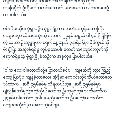
ကျင်းပနိုင်ခဲ့တယ်လို့ ဆိုပါတယ်။ အကြောင်းစုံကို ထိုင်း
အ
သုတပဒေသာ အင်္ဂလိပ်စာ
အခြေစိုက် ဗွီအိုအေသတင်းထောက် မအေးမာက သတင်းပေးပို့
ညွန်း
Learning English
ထားပါတယ်။
စာမျက်နှာ
သို့
ဗွီအိုအေ လူမှုကွန်ယက်များ
စစ်ကိုင်းတိုင်း မုံရွာခရိုင် မုံရွာမြို့က ဇောတိကဘုန်းတော်ကြီး
ကျော်
ကျောင်းမှာ သီတင်းသုံးတဲ့ အသက် ၂၄နှစ်အရွယ် ဝါ ၄ဝါရှိပြီဖြစ်
ကြည့်
တဲ့ သံဃာ ဦးသုန္ဒရဟာ ၈ရက်နေ့ မနက် ၃နာရီခန့်မှာ မိမိကိုယ်ကို
ရန်
ဘာသာစကားများ
မီးရှို့ပြီး အဆုံးစီရင်မူ လုပ်ခဲ့တာပါ။ ဇောတိကကျောင်းတိုက်ကို
ရှာဖွေ
ရောက်ရှိခဲ့တဲ့ မုံရွာမြို့ခံတဦးက အခုလိုပြောပါတယ်။
ရန်
နေရာ
"ဝါက လေးဝါလောက်လို့ပြောတယ်ခင်ဗျ။ ကျနော်တို့ သွားကြည့်
သို့
တော့ ပြာပုံပဲ ကျန်ခဲ့တာလေ။ အဲ့ဒီ့မှာ ကျောင်းထိုင်ကိုယ်တော်တွေ
ကျော်
သိတာက ၂နာရီ ၄၅မိနစ်မှ သိရတယ်တဲ့။ ၂နာရီ ၄၅မိနစ်မှာ
ရန်
ပျံလွန်တော်မူသွားတဲ့ကိုယ်တော်က ဦးသုန္ဒရတဲ့။ သက်တော်က
၂၄နှစ်၊ ဝါတော်က ၄ဝါ။ ခမည်းတော်က ဦးငွေတဲ့။ ဇောတိက
ကျောင်းတိုက်မှာ နေတာတဲ့ခင်ဗျ။