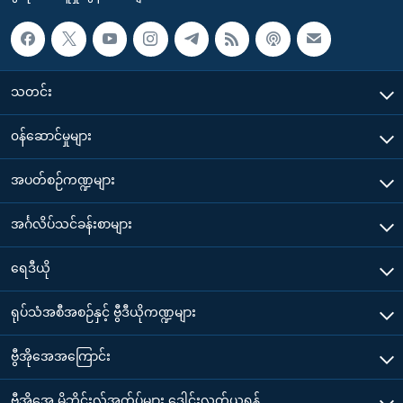
သတင်း
၀န်ဆောင်မှုများ
အပတ်စဉ်ကဏ္ဍများ
အင်္ဂလိပ်သင်ခန်းစာများ
ရေဒီယို
ရုပ်သံအစီအစဉ်နှင့် ဗွီဒီယိုကဏ္ဍများ
ဗွီအိုအေအကြောင်း
ဗွီအိုအေ မိုဘိုင်းလ်အက်ပ်များ ဒေါင်းလုတ်ယူရန်