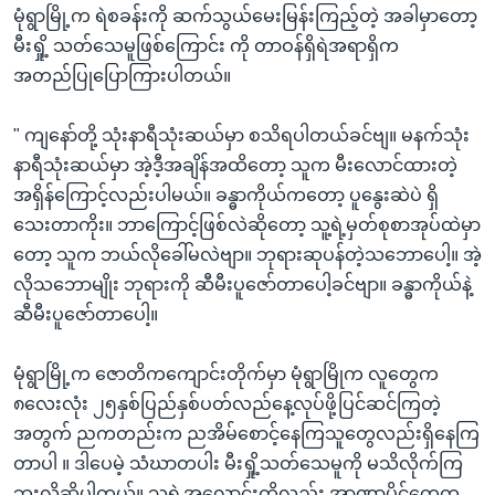
မုံရွာမြို့က ရဲစခန်းကို ဆက်သွယ်မေးမြန်းကြည့်တဲ့ အခါမှာတော့
မီးရှို့ သတ်သေမူဖြစ်ကြောင်း ကို တာဝန်ရှိရဲအရာရှိက
အတည်ပြုပြောကြားပါတယ်။
" ကျနော်တို့ သုံးနာရီသုံးဆယ်မှာ စသိရပါတယ်ခင်ဗျ။ မနက်သုံး
နာရီသုံးဆယ်မှာ အဲ့ဒီ့အချိန်အထိတော့ သူက မီးလောင်ထားတဲ့
အရှိန်ကြောင့်လည်းပါမယ်။ ခန္ဓာကိုယ်ကတော့ ပူနွေးဆဲပဲ ရှိ
သေးတာကိုး။ ဘာကြောင့်ဖြစ်လဲဆိုတော့ သူ့ရဲ့မှတ်စုစာအုပ်ထဲမှာ
တော့ သူက ဘယ်လိုခေါ်မလဲဗျာ။ ဘုရားဆုပန်တဲ့သဘောပေါ့။ အဲ့
လိုသဘောမျိုး ဘုရားကို ဆီမီးပူဇော်တာပေါ့ခင်ဗျာ။ ခန္ဓာကိုယ်နဲ့
ဆီမီးပူဇော်တာပေါ့။
မုံရွာမြို့က ဇောတိကကျောင်းတိုက်မှာ မုံရွာမြိုက လူတွေက
၈လေးလုံး ၂၅နှစ်ပြည်နှစ်ပတ်လည်နေ့လုပ်ဖို့ပြင်ဆင်ကြတဲ့
အတွက် ညကတည်းက ညအိမ်စောင့်နေကြသူတွေလည်းရှိနေကြ
တာပါ ။ ဒါပေမဲ့ သံဃာတပါး မီးရှို့သတ်သေမူကို မသိလိုက်ကြ
ဘူးလို့ဆိုပါတယ်။ သူ့ရဲ့အလောင်းကိုလည်း အာဏာပိုင်တွေက