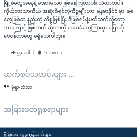
မြို့ခံတွေအနေနဲ့ မအားမလပ်ဖြစ်နေကြတာပါ။ သံဃာတပါး
ကိုယ့်ဘာသာကိုယ် အဆုံးစီရင်တဲ့ကိစ္စမျိုးဟာ မြန်မာနိုင်ငံ မှာ ဖြစ်
လေ့ဖြစ်ထ နည်းတဲ့ ကိစ္စဖြစ်ပြီး ဒီဖြစ်ရပ်နဲ့ပတ်သက်လို့တော့
ဘာကြောင့် ဖြစ်တယ် ဆိုတာကို ဒေသခံတွေကြားမှာ ပြောဆို
ဝေဖန်တာတွေ မရှိသေးပါဘူး။
မျှဝေပါ
Follow us
ဆက်စပ်သတင်းများ ...
မုံရွာ-သံဃာ
အခြားဖတ်ရှုစရာများ
ဗွီအိုအေ လူမှုကွန်ယက်များ