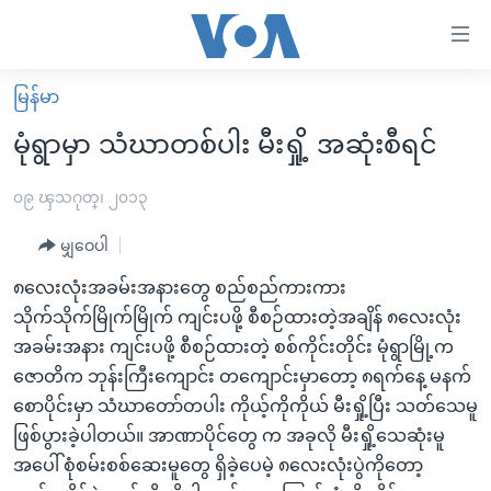
သုံး
ရ
လွယ်ကူ
မြန်မာ
မူလစာမျက်နှာ
စေ
မုံရွာမှာ သံဃာတစ်ပါး မီးရှို့ အဆုံးစီရင်
မြန်မာ
သည့်
ကမ္ဘာ့သတင်းများ
၀၉ ၾသဂုတ္၊ ၂၀၁၃
Link
ဗွီဒီယို
နိုင်ငံတကာ
မျှဝေပါ
များ
သတင်းလွတ်လပ်ခွင့်
အမေရိကန်
၈လေးလုံးအခမ်းအနားတွေ စည်စည်ကားကား
ပင်မ
ရပ်ဝန်းတခု လမ်းတခု အလွန်
တရုတ်
သိုက်သိုက်မြိုက်မြိုက် ကျင်းပဖို့ စီစဉ်ထားတဲ့အချိန် ၈လေးလုံး
အကြောင်းအရာ
အခမ်းအနား ကျင်းပဖို့ စီစဉ်ထားတဲ့ စစ်ကိုင်းတိုင်း မုံရွာမြို့က
သို့
အင်္ဂလိပ်စာလေ့လာမယ်
အစ္စရေး-ပါလက်စတိုင်း
ဇောတိက ဘုန်းကြီးကျောင်း တကျောင်းမှာတော့ ၈ရက်နေ့ မနက်
ကျော်
အပတ်စဉ်ကဏ္ဍများ
အမေရိကန်သုံးအီဒီယံ
စောပိုင်းမှာ သံဃာတော်တပါး ကိုယ့်ကိုကိုယ် မီးရှို့ပြီး သတ်သေမူ
ကြည့်
ရေဒီယိုနှင့်ရုပ်သံ အချက်အလက်များ
မကြေးမုံရဲ့ အင်္ဂလိပ်စာ
ရေဒီယို
ဖြစ်ပွားခဲ့ပါတယ်။ အာဏာပိုင်တွေ က အခုလို မီးရှို့သေဆုံးမူ
ရန်
အပေါ် စုံစမ်းစစ်ဆေးမူတွေ ရှိခဲ့ပေမဲ့ ၈လေးလုံးပွဲကိုတော့
ပင်မ
ရေဒီယို/တီဗွီအစီအစဉ်
ရုပ်ရှင်ထဲက အင်္ဂလိပ်စာ
တီဗွီ