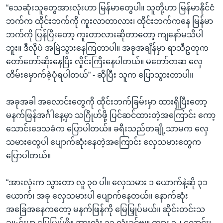
“သေဆုံးသူတွေအားလုံးဟာ မြန်မာတွေပါ။ သူတို့ဟာ မြန်မာနိုင်ငံ
ဘက်က ထိုင်းဘက်ကို ကူးလာတာလား၊ ထိုင်းဘက်ကနေ မြန်မာ
ဘက်ကို ပြန်ပြီးတော့ ကူးတာလားဆိုတာတော့ ကျနော်မသိပါ
ဘူး။ ဒီလိုပဲ အမြဲသွားနေကြတာပါ။ အခုအချိန်မှာ ရာသီဥတုက
တော်တော်ဆိုးနေပြီး လှိုင်းကြီးနေပါတယ်။ မတော်တဆ လှေ
တိမ်းမှောက်ခဲ့ပုံရပါတယ်” - ဆိုပြီး သူက ပြောသွားတာပါ။
အခုအခါ အလောင်းတွေကို ထိုင်းဘက်ခြမ်းမှာ ထားရှိပြီးတော့
မနက်ဖြန်အင်္ဂါနေ့မှာ သဂြိုဟ်ဖို့ ပြင်ဆင်ထားတဲ့အကြောင်း ကော့
သောင်းဒေသခံက ပြောပါတယ်။ ခရီးသည်တချို့သာမက လှေ
သမားတွေပါ ပျောက်ဆုံးနေတဲ့အကြောင်း လှေသမားတွေက
ပြောပါတယ်။
“အားလုံးက သွားတာ လူ ၃၀ ပါ။ လှေသမား ၁ ယောက်နဲ့ဆို ၃၁
ယောက်၊ အခု လှေသမားပါ ပျောက်နေတယ်။ နောက်ဆုံး
အခြေအနေကတော့ မနက်ဖြန်ကို မြေမြှုပ်မယ်။ ဆိုင်းတင်းသ
ချုႋင်းမှာ မြေမြှုပ်ဖို့။ အားလုံး ၁၃ လုံးခင်ဗျ။ ကျား ၁၂ လောင်း၊