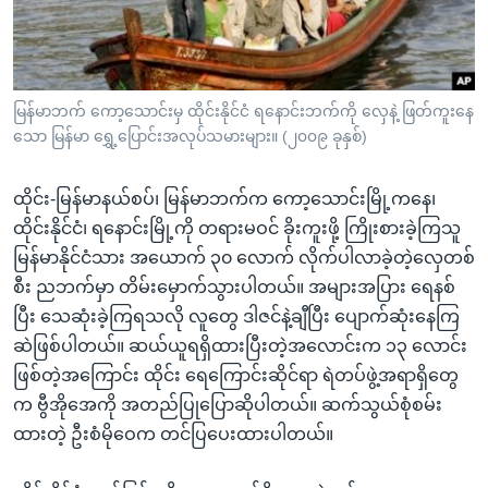
အ
သုတပဒေသာ အင်္ဂလိပ်စာ
ညွန်း
Learning English
စာမျက်နှာ
သို့
ဗွီအိုအေ လူမှုကွန်ယက်များ
မြန်မာဘက် ကော့သောင်းမှ ထိုင်းနိုင်ငံ ရနောင်းဘက်ကို လှေနဲ့ ဖြတ်ကူးနေ
ကျော်
သော မြန်မာ ရွှေ့ပြောင်းအလုပ်သမားများ။ (၂၀၀၉ ခုနှစ်)
ကြည့်
ရန်
ထိုင်း-မြန်မာနယ်စပ်၊ မြန်မာဘက်က ကော့သောင်းမြို့ကနေ၊
ဘာသာစကားများ
ရှာဖွေ
ထိုင်းနိုင်ငံ၊ ရနောင်းမြို့ကို တရားမဝင် ခိုးကူးဖို့ ကြိုးစားခဲ့ကြသူ
ရန်
မြန်မာနိုင်ငံသား အယောက် ၃၀ လောက် လိုက်ပါလာခဲ့တဲ့လှေတစ်
နေရာ
စီး ညဘက်မှာ တိမ်းမှောက်သွားပါတယ်။ အများအပြား ရေနစ်
သို့
ပြီး သေဆုံးခဲ့ကြရသလို လူတွေ ဒါဇင်နဲ့ချီပြီး ပျောက်ဆုံးနေကြ
ကျော်
ဆဲဖြစ်ပါတယ်။ ဆယ်ယူရရှိထားပြီးတဲ့အလောင်းက ၁၃ လောင်း
ရန်
ဖြစ်တဲ့အကြောင်း ထိုင်း ရေကြောင်းဆိုင်ရာ ရဲတပ်ဖွဲ့အရာရှိတွေ
က ဗွီအိုအေကို အတည်ပြုပြောဆိုပါတယ်။ ဆက်သွယ်စုံစမ်း
ထားတဲ့ ဦးစံမိုဝေက တင်ပြပေးထားပါတယ်။