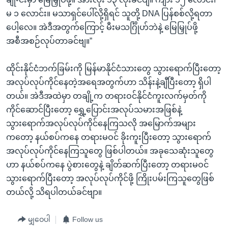
မ ၁ လောင်း။ မသာရှင်ပေါ်လို့ရှိရင် သူတို့ DNA ပြန်စစ်လို့ရတာ
ပေါ့လေ။ အဲဒီအတွက်ကြောင့် မီးမသင်္ဂြိုဟ်ဘဲနဲ့ မြေမြှုပ်ဖို့
အစီအစဉ်လုပ်တာခင်ဗျ။”
ထိုင်းနိုင်ငံဘက်ခြမ်းကို မြန်မာနိုင်ငံသားတွေ သွားရောက်ပြီးတော့
အလုပ်လုပ်ကိုင်နေတဲ့အရေအတွက်ဟာ သိန်းနဲ့ချီပြီးတော့ ရှိပါ
တယ်။ အဲဒီအထဲမှာ တချို့က တရားဝင်နိုင်ငံကူးလက်မှတ်ကို
ကိုင်ဆောင်ပြီးတော့ ရွှေ့ပြောင်းအလုပ်သမားအဖြစ်နဲ့
သွားရောက်အလုပ်လုပ်ကိုင်နေကြသလို အမြောက်အများ
ကတော့ နယ်စပ်ကနေ တရားမဝင် ခိုးကူးပြီးတော့ သွားရောက်
အလုပ်လုပ်ကိုင်နေကြသူတွေ ဖြစ်ပါတယ်။ အခုသေဆုံးသူတွေ
ဟာ နယ်စပ်ကနေ ပွဲစားတွေနဲ့ ချိတ်ဆက်ပြီးတော့ တရားမဝင်
သွားရောက်ပြီးတော့ အလုပ်လုပ်ကိုင်ဖို့ ကြိုးပမ်းကြသူတွေဖြစ်
တယ်လို့ သိရပါတယ်ခင်ဗျာ။
မျှဝေပါ
Follow us