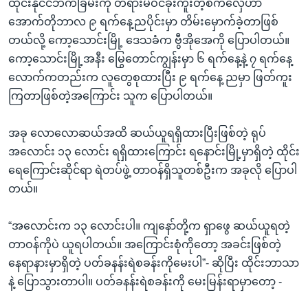
ထိုင်းနိုင်ငံဘက်ခြမ်းကို တရားမဝင်ခိုးကူးတဲ့စက်လှေဟာ
အောက်တိုဘာလ ၉ ရက်နေ့ညပိုင်းမှာ တိမ်းမှောက်ခဲ့တာဖြစ်
တယ်လို့ ကော့သောင်းမြို့ ဒေသခံက ဗွီအိုအေကို ပြောပါတယ်။
ကော့သောင်းမြို့အနီး မြွေတောင်ကျွန်းမှာ ၆ ရက်နေ့နဲ့ ၇ ရက်နေ့
လောက်ကတည်းက လူတွေစုထားပြီး ၉ ရက်နေ့ ညမှာ ဖြတ်ကူး
ကြတာဖြစ်တဲ့အကြောင်း သူက ပြောပါတယ်။
အခု လောလောဆယ်အထိ ဆယ်ယူရရှိထားပြီးဖြစ်တဲ့ ရုပ်
အလောင်း ၁၃ လောင်း ရရှိထားကြောင်း ရနောင်းမြို့မှာရှိတဲ့ ထိုင်း
ရေကြောင်းဆိုင်ရာ ရဲတပ်ဖွဲ့ တာဝန်ရှိသူတစ်ဦးက အခုလို ပြောပါ
တယ်။
“အလောင်းက ၁၃ လောင်းပါ။ ကျနော်တို့က ရှာဖွေ ဆယ်ယူရတဲ့
တာဝန်ကိုပဲ ယူရပါတယ်။ အကြောင်းစုံကိုတော့ အခင်းဖြစ်တဲ့
နေရာနားမှာရှိတဲ့ ပတ်ခနန်းရဲစခန်းကိုမေးပါ”- ဆိုပြီး ထိုင်းဘာသာ
နဲ့ ပြောသွားတာပါ။ ပတ်ခနန်းရဲစခန်းကို မေးမြန်းရာမှာတော့ -