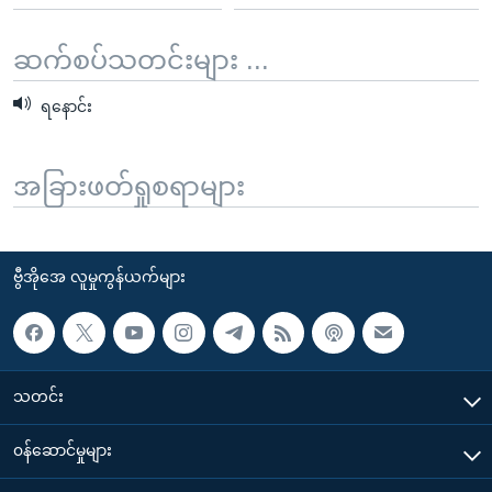
ဆက်စပ်သတင်းများ ...
ရနောင်း
အခြားဖတ်ရှုစရာများ
ဗွီအိုအေ လူမှုကွန်ယက်များ
သတင်း
၀န်ဆောင်မှုများ