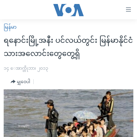
သုံး
ရ
လွယ်ကူ
မြန်မာ
မူလစာမျက်နှာ
စေ
ရနောင်းမြို့အနီး ပင်လယ်တွင်း မြန်မာနိုင်ငံ
မြန်မာ
သည့်
သားအလောင်းတွေတွေ့ရှိ
ကမ္ဘာ့သတင်းများ
Link
ဗွီဒီယို
နိုင်ငံတကာ
၁၄ ေအာက္တိုဘာ၊ ၂၀၁၃
များ
သတင်းလွတ်လပ်ခွင့်
အမေရိကန်
ပင်မ
မျှဝေပါ
ရပ်ဝန်းတခု လမ်းတခု အလွန်
တရုတ်
အကြောင်းအရာ
သို့
အင်္ဂလိပ်စာလေ့လာမယ်
အစ္စရေး-ပါလက်စတိုင်း
ကျော်
အပတ်စဉ်ကဏ္ဍများ
အမေရိကန်သုံးအီဒီယံ
ကြည့်
ရေဒီယိုနှင့်ရုပ်သံ အချက်အလက်များ
မကြေးမုံရဲ့ အင်္ဂလိပ်စာ
ရေဒီယို
ရန်
ပင်မ
ရေဒီယို/တီဗွီအစီအစဉ်
ရုပ်ရှင်ထဲက အင်္ဂလိပ်စာ
တီဗွီ