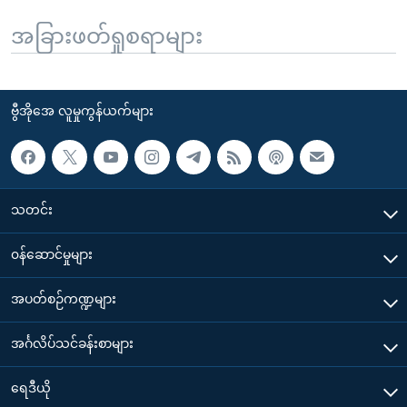
အခြားဖတ်ရှုစရာများ
ဗွီအိုအေ လူမှုကွန်ယက်များ
သတင်း
၀န်ဆောင်မှုများ
အပတ်စဉ်ကဏ္ဍများ
အင်္ဂလိပ်သင်ခန်းစာများ
ရေဒီယို