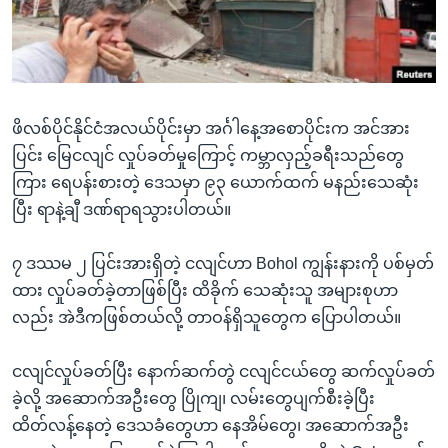
အ
သုတပဒေသာ အင်္ဂလိပ်စာ
ညွန်း
Learning English
စာမျက်နှာ
သို့
ဗွီအိုအေ လူမှုကွန်ယက်များ
ကျော်
ဖိလစ်ပိုင်နိုင်ငံအလယ်ပိုင်းမှာ အင်္ဂါနေ့အစောပိုင်းက အင်အား
ကြည့်
ပြင်း မြေငလျင် လှုပ်ခတ်မှုကြောင့် ကမ္ဘာလှည့်ခရီးသည်တွေ
ရန်
ကြား ရေပန်းစားတဲ့ ဒေသမှာ ၉၃ ယောက်ထက် မနည်းသေဆုံး
ဘာသာစကားများ
ရှာဖွေ
ပြီး ရာနဲ့ချီ ဒဏ်ရာရသွားပါတယ်။
ရန်
နေရာ
၇ ဒဿမ ၂ ပြင်းအားရှိတဲ့ ငလျင်ဟာ Bohol ကျွန်းနားကို ပစ်မှတ်
သို့
ထား လှုပ်ခတ်ခဲ့တာဖြစ်ပြီး ထိခိုက် သေဆုံးသူ အများစုဟာ
ကျော်
လည်း အဲဒီကဖြစ်တယ်လို့ တာဝန်ရှိသူတွေက ပြောပါတယ်။
ရန်
ငလျင်လှုပ်ခတ်ပြီး နောက်ဆက်တွဲ ငလျင်ငယ်တွေ ဆက်လှုပ်ခတ်
ခဲ့လို့ အဆောက်အဦးတွေ ပြိုကျ၊ လမ်းတွေပျက်စီးခဲ့ပြီး
ထိတ်လန့်နေတဲ့ ဒေသခံတွေဟာ နေအိမ်တွေ၊ အဆောက်အဦး