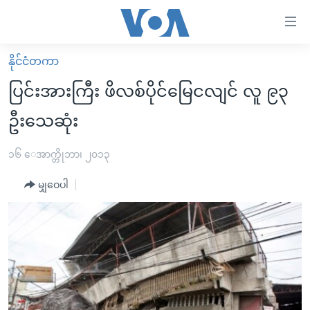
သုံး
ရ
လွယ်ကူ
နိုင်ငံတကာ
မူလစာမျက်နှာ
စေ
ပြင်းအားကြီး ဖိလစ်ပိုင်မြေငလျင် လူ ၉၃
မြန်မာ
သည့်
ဦးသေဆုံး
ကမ္ဘာ့သတင်းများ
Link
ဗွီဒီယို
နိုင်ငံတကာ
၁၆ ေအာက္တိုဘာ၊ ၂၀၁၃
များ
သတင်းလွတ်လပ်ခွင့်
အမေရိကန်
ပင်မ
မျှဝေပါ
ရပ်ဝန်းတခု လမ်းတခု အလွန်
တရုတ်
အကြောင်းအရာ
သို့
အင်္ဂလိပ်စာလေ့လာမယ်
အစ္စရေး-ပါလက်စတိုင်း
ကျော်
အပတ်စဉ်ကဏ္ဍများ
အမေရိကန်သုံးအီဒီယံ
ကြည့်
ရေဒီယိုနှင့်ရုပ်သံ အချက်အလက်များ
မကြေးမုံရဲ့ အင်္ဂလိပ်စာ
ရေဒီယို
ရန်
ပင်မ
ရေဒီယို/တီဗွီအစီအစဉ်
ရုပ်ရှင်ထဲက အင်္ဂလိပ်စာ
တီဗွီ