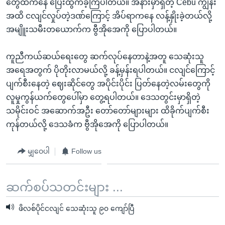
တွေထဲကနေ ပြေးထွက်ခဲ့ကြပါတယ်။ အနားမှာရှိတဲ့ Cebu ကျွန်း
အထိ ငလျင်လှုပ်တဲ့ဒဏ်ကြောင့် အိပ်ရာကနေ လန့်နှိုးခဲ့တယ်လို့
အမျိူးသမီးတယောက်က ဗွီအိုအေကို ပြောပါတယ်။
ကူညီကယ်ဆယ်ရေးတွေ ဆက်လုပ်နေတာနဲ့အတူ သေဆုံးသူ
အရေအတွက် ပိုတိုးလာမယ်လို့ ခန့်မှန်းရပါတယ်။ ငလျင်ကြောင့်
ပျက်စီးနေတဲ့ ဈေးဆိုင်တွေ အပိုင်းပိုင်း ပြတ်နေတဲ့လမ်းတွေကို
လူမှုကွန်ယက်တွေပေါ်မှာ တွေ့ရပါတယ်။ ဒေသတွင်းမှာရှိတဲ့
သမိုင်းဝင် အဆောက်အဦး တော်တော်များများ ထိခိုက်ပျက်စီး
ကုန်တယ်လို့ ဒေသခံက ဗွီအိုအေကို ပြောပါတယ်။
မျှဝေပါ
Follow us
ဆက်စပ်သတင်းများ ...
ဖိလစ်ပိုင်ငလျင် သေဆုံးသူ ၉၀ ကျော်ပြီ