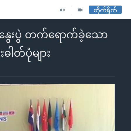
တိုက်ရိုက်
နွေးပွဲ တက်ရောက်ခဲ့သော
ါတ်ပုံများ