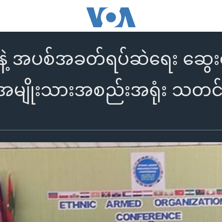
ုနဲ့ အပစ်အခတ်ရပ်ဆဲရေး ဆွေး
ျိုးသားအစည်းအရုံး သတင်းဓ