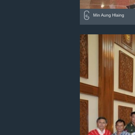
၆
Min Aung Hlaing