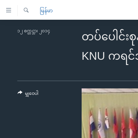
သုံး
မြန်မာ
ရ
ရှာဖွေ
လွယ်ကူ
မူလစာမျက်နှာ
၁၂ စက္တင္ဘာ၊ ၂၀၁၄
ရ
တပ်ပေါင်းစ
စေ
မြန်မာ
လာ
သည့်
ဒ်
ကမ္ဘာ့သတင်းများ
KNU ကရင်အမ
Link
ဗွီဒီယို
နိုင်ငံတကာ
များ
သတင်းလွတ်လပ်ခွင့်
အမေရိကန်
ပင်မ
ရပ်ဝန်းတခု လမ်းတခု အလွန်
တရုတ်
အကြောင်းအရာ
မျှဝေပါ
အင်္ဂလိပ်စာလေ့လာမယ်
အစ္စရေး-ပါလက်စတိုင်း
သို့
အပတ်စဉ်ကဏ္ဍများ
အမေရိကန်သုံးအီဒီယံ
ကျော်
ကြည့်
ရေဒီယိုနှင့်ရုပ်သံ အချက်အလက်များ
မကြေးမုံရဲ့ အင်္ဂလိပ်စာ
ရေဒီယို
ရန်
ရေဒီယို/တီဗွီအစီအစဉ်
ရုပ်ရှင်ထဲက အင်္ဂလိပ်စာ
တီဗွီ
ပင်မ