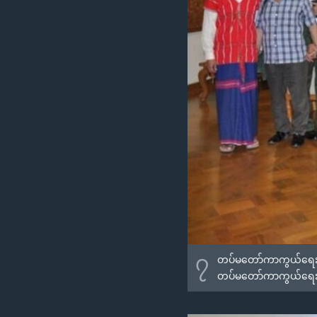
၇
တပ်မတော်ကာကွယ်ရေးဦးစီးခ
တပ်မတော်ကာကွယ်ရေးဦးစီးခ