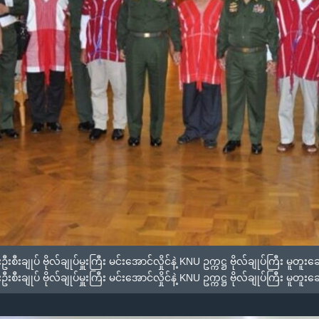
ျုပ် ဗိုလ်ချုပ်မှူးကြီး မင်းအောင်လှိုင်နဲ့ KNU ဥက္ကဋ္ဌ ဗိုလ်ချုပ်ကြီး မူတူ
ျုပ် ဗိုလ်ချုပ်မှူးကြီး မင်းအောင်လှိုင်နဲ့ KNU ဥက္ကဋ္ဌ ဗိုလ်ချုပ်ကြီး မူတူး