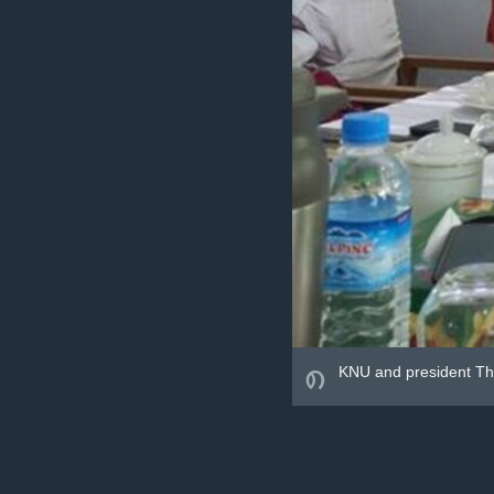
၈
KNU and president Th