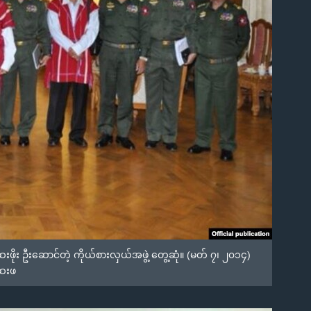
းဆေးဖိုး ဦးဆောင်တဲ့ ကိုယ်စားလှယ်အဖွဲ့ တွေ့ဆုံ။ (မတ် ၇၊ ၂၀၁၄)
ဆေးဖ