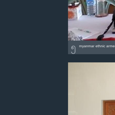
၅
myanmar ethnic armed