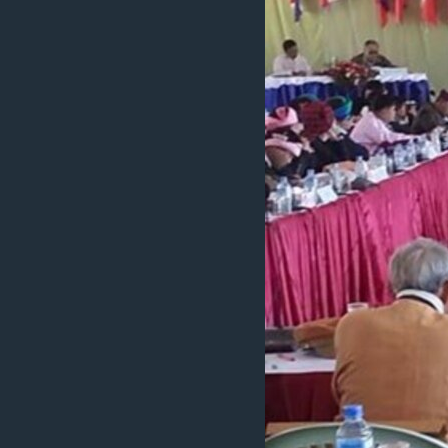
သုတပဒေသာ အင်္ဂလိပ်စာ
အ
ညွန်း
စာမျက်နှာ
သို့
ကျော်
ကြည့်
ရန်
ရှာဖွေ
ရန်
နေရာ
သို့
ကျော်
ရန်