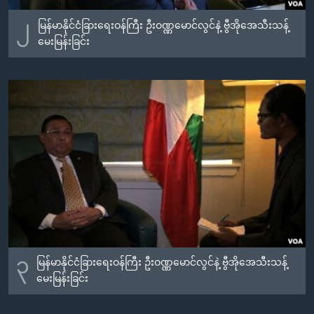
၂
မြန်မာနိုင်ငံခြားရေးဝန်ကြီး ဦးဝဏ္ဏမောင်လွင်နဲ့ ဗွီအိုအေသီးသန့်
မေးမြန်းခြင်း
၃
မြန်မာနိုင်ငံခြားရေးဝန်ကြီး ဦးဝဏ္ဏမောင်လွင်နဲ့ ဗွီအိုအေသီးသန့်
မေးမြန်းခြင်း