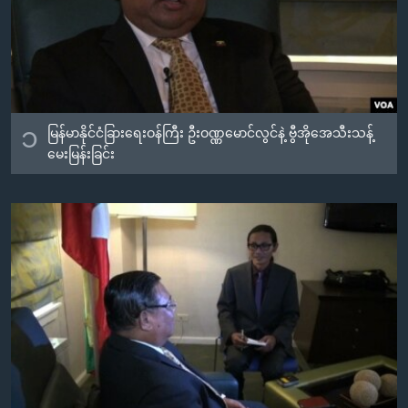
အ
သုတပဒေသာ အင်္ဂလိပ်စာ
ညွန်း
Learning English
စာမျက်နှာ
သို့
ဗွီအိုအေ လူမှုကွန်ယက်များ
ကျော်
ကြည့်
၁
မြန်မာနိုင်ငံခြားရေးဝန်ကြီး ဦးဝဏ္ဏမောင်လွင်နဲ့ ဗွီအိုအေသီးသန့်
ရန်
မေးမြန်းခြင်း
ဘာသာစကားများ
ရှာဖွေ
ရန်
နေရာ
သို့
ကျော်
ရန်