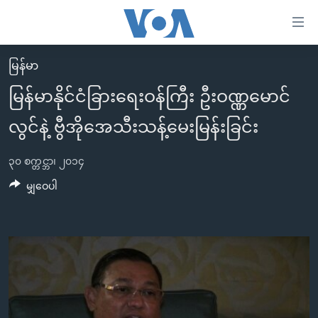
သုံး
ရ
လွယ်ကူ
မြန်မာ
မူလစာမျက်နှာ
စေ
မြန်မာနိုင်ငံခြားရေးဝန်ကြီး ဦးဝဏ္ဏမောင်
မြန်မာ
သည့်
လွင်နဲ့ ဗွီအိုအေသီးသန့်မေးမြန်းခြင်း
ကမ္ဘာ့သတင်းများ
Link
ဗွီဒီယို
နိုင်ငံတကာ
များ
၃၀ စက္တင္ဘာ၊ ၂၀၁၄
သတင်းလွတ်လပ်ခွင့်
အမေရိကန်
မျှဝေပါ
ပင်မ
ရပ်ဝန်းတခု လမ်းတခု အလွန်
တရုတ်
အကြောင်းအရာ
သို့
အင်္ဂလိပ်စာလေ့လာမယ်
အစ္စရေး-ပါလက်စတိုင်း
ကျော်
အပတ်စဉ်ကဏ္ဍများ
အမေရိကန်သုံးအီဒီယံ
ကြည့်
ရေဒီယိုနှင့်ရုပ်သံ အချက်အလက်များ
မကြေးမုံရဲ့ အင်္ဂလိပ်စာ
ရေဒီယို
ရန်
ပင်မ
ရေဒီယို/တီဗွီအစီအစဉ်
ရုပ်ရှင်ထဲက အင်္ဂလိပ်စာ
တီဗွီ