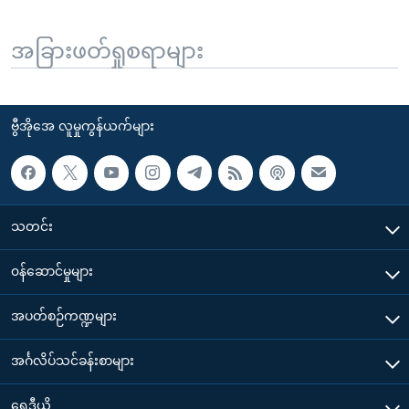
အခြားဖတ်ရှုစရာများ
ဗွီအိုအေ လူမှုကွန်ယက်များ
သတင်း
၀န်ဆောင်မှုများ
အပတ်စဉ်ကဏ္ဍများ
အင်္ဂလိပ်သင်ခန်းစာများ
ရေဒီယို