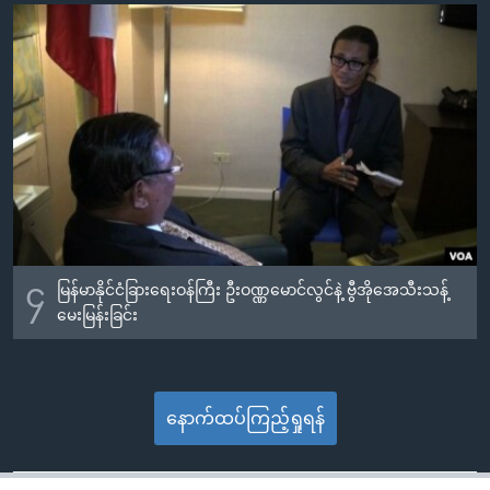
၄
မြန်မာနိုင်ငံခြားရေးဝန်ကြီး ဦးဝဏ္ဏမောင်လွင်နဲ့ ဗွီအိုအေသီးသန့်
မေးမြန်းခြင်း
နောက်ထပ်ကြည့်ရှုရန်