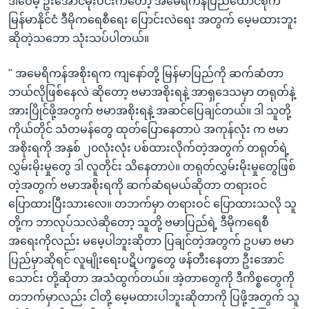
ဒါပေမဲ့ ဦးအောင်မိုးဝင်းကတော့ အမေရိကန်ပြည်ထောင်စုက
မြန်မာနိုင်ငံ ဒီမိုကရေစီရေး ပြောင်းလဲရေး အတွက် မေ့မထားဘူး
ဆိုတဲ့သဘော သုံးသပ်ပါတယ်။
" အမေရိကန်အစိုးရက ကျနော်တို့ မြန်မာပြည်ကို ဆက်ဆံတာ
ဘယ်လိုဖြစ်နေလဲ ဆိုတော့ ဗမာအစိုးရနဲ့ အာရှဒေသမှာ တရုတ်နဲ့
အားပြိုင်ဖို့အတွက် ဗမာအစိုးရနဲ့ အဆင်ပြေချင်တယ်။ ဒါ သူတို့
ကိုယ်တိုင် သံတမန်တွေ ထုတ်ပြောနေတာပဲ အကုန်လုံး က ဗမာ
အစိုးရကို အနှစ် ၂၀လုံးလုံး ပစ်ထားလိုက်တဲ့အတွက် တရုတ်ရဲ့
လွှမ်းမိုးမှုတွေ ဒါ လူတိုင်း သိနေတာပဲ။ တရုတ်လွှမ်းမိုးမှုတွေဖြစ်
တဲ့အတွက် ဗမာအစိုးရကို ဆက်ဆံရမယ်ဆိုတာ တရားဝင်
ပြောထားပြီးသားလေ။ တဘက်မှာ တရားဝင် ပြောထားသလို သူ
တို့က ဘာလုပ်သလဲဆိုတော့ သူတို့ ဗမာပြည်ရဲ့ ဒီမိုကရေစီ
အရေးကိုလည်း မမေ့ပါဘူးဆိုတာ ပြချင်တဲ့အတွက် ဥပမာ ဗမာ
ပြည်မှာဆိုရင် လူမျိုးရေးပဋိပက္ခတွေ ဖန်တီးနေတာ ဦးအောင်
သောင်း တို့ဆိုတာ အသံထွက်တယ်။ အဲ့တာတွေကို ဒီကိစ္စတွေကို
တဘက်မှာလည်း ငါတို့ မေ့မထားပါဘူးဆိုတာကို ပြဖို့အတွက် သူ