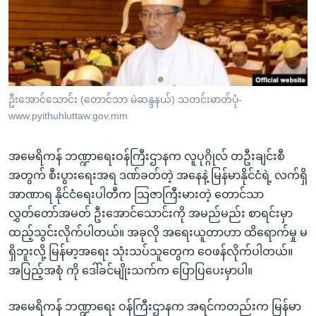
အ
သုတပဒေသာ အင်္ဂလိပ်စာ
ညွန်း
Learning English
စာမျက်နှာ
သို့
ဗွီအိုအေ လူမှုကွန်ယက်များ
ကျော်
ကြည့်
ဦးအောင်သောင်း (တောင်သာ မဲဆန္ဒနယ်) သတင်းဓာတ်ပုံ-
www.pyithuhluttaw.gov.mm
ရန်
ဘာသာစကားများ
ရှာဖွေ
အမေရိကန် ဘဏ္ဍာရေးဝန်ကြီးဌာနက လူပုဂ္ဂိုလ် တဦးချင်းစီ
ရန်
အတွက် စီးပွားရေးအရ ဒဏ်ခတ်တဲ့ အနေနဲ့ မြန်မာနိုင်ငံရဲ့ လက်ရှိ
နေရာ
အာဏာရ နိုင်ငံရေးပါတီက သြဇာကြီးမားတဲ့ တောင်သာ
သို့
လွှတ်တော်အမတ် ဦးအောင်သောင်းကို အမည်မည်း စာရင်းမှာ
ကျော်
ထည့်သွင်းလိုက်ပါတယ်။ အခုလို အရေးယူတာဟာ ထိရောက်မှု မ
ရန်
ရှိဘူးလို့ မြန်မာ့အရေး သုံးသပ်သူတွေက ဝေဖန်လိုက်ပါတယ်။
အပြည့်အစုံ ကို ဒေါ်ခင်မျိုးသက်က ပြောပြပေးမှာပါ။
အမေရိကန် ဘဏ္ဍာရေး ဝန်ကြီးဌာနက အရင်ကတည်းက မြန်မာ