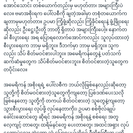
အောင်သောင်း တစ်ယောက်တည်းမှ မဟုတ်တာ၊ အများကြီးပဲ
လေ။ ဗမာအစိုးရက ပေါ်လစီကို ချတဲ့အခါမှာ တစုံတယောက်က
ချတာမှမဟုတ်တာ။ ဥပမာ ကြံံ့ဖွံ့ဆိုလည်း ကြံ့ခိုင်ရေးနဲ့ ဖွံ့ဖြိုးရေး
ဆိုလည်း ဦးဋ္ဌေးဦးတို့ ဘာတို့ ရှိတာပဲ အများကြီးပေါ့။ နောက်တ
ခါ စီးပွားရေး အရ ပြောရလောက်အောင်ကလည်း သူလုပ်ထားတဲ့
စီးပွားရေးက ဘာမှ မရှိဘူး။ ဒီဘက်မှာ ဘာမှ မရှိဘူး။ သူက
လည်း သိပ် စိတ်မဝင်စားပါဘူး။ အမေရိကန်တွေနဲ့ ပတ်သက်
ဆက်ဆံမှုတွေက သိပ်စိတ်မဝင်စားဘူး။ စိတ်ဝင်စားတဲ့သူတွေက
တပိုင်းလေ။
အမေရိကန် အစိုးရရဲ့ ပေါ်လစီက ဘယ်လိုဖြစ်နေလည်းဆိုတော့
သူတို့ကို စိတ်မဝင်စားတဲ့သူတွေကိုကျတော့ ပြစ်ဒဏ်ပေးသလို
ဖြစ်နေတော့ သူတို့ကို တကယ် စိတ်ဝင်စားတဲ့ သူတွေနဲ့ကျတော့
သွားစီးပွားရေး လုပ်ဖို့ လုပ်နေတာကိုး၊ ဥပမာ စစ်ဗိုလ်ချုပ်
ခေါင်းဆောင်တွေ ဆိုရင် အမေရိကန် အစိုးရနဲ့ စစ်ရေး အတူ
လေ့ကျင့် တာတွေ၊ ထရိမ်နင်တွေ ပေးတာတွေ၊ အထင်အရှား လုပ်
နေတာပဲလေ။ အဲ့တော့ ချုံ့ပြောရမယ်ဆိုရင် ဒီကိစ္စကြီးက မထိ