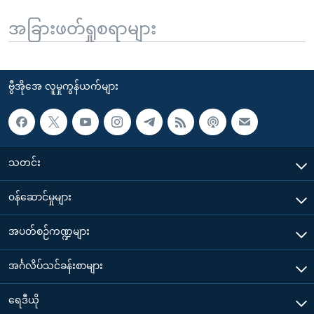
အခြားဖတ်ရှုစရာများ
ဗွီအိုအေ လူမှုကွန်ယက်များ
သတင်း
၀န်ဆောင်မှုများ
အပတ်စဉ်ကဏ္ဍများ
အင်္ဂလိပ်သင်ခန်းစာများ
ရေဒီယို