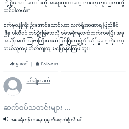
တို့ ဦးအောင်သောင်းကို အရေးယူတာတွေ ဘာတွေ လုပ်ပြတာလို့
ထင်ပါတယ်။"
စက်မှုဝန်ကြီး ဦးအောင်သောင်းဟာ လက်ရှိအာဏာရ ပြည်ခိုင်
ဖြိုး ပါတီဝင် တစ်ဦးဖြစ်သလို စစ်အစိုးရလက်ထက်ကစပြီး အခု
အချိန်အထိ သြဇာကြီးမားဆဲ ဖြစ်ပြီး သူ့ရဲ့ပိုင်ဆိုင်မှုတွေကိုတော့
ဘယ်သူကမှ တိတိကျကျ မပြောနိုင်ကြပါဘူး။
မျှဝေပါ
Follow us
ခင်မျိုးသက်
ဆက်စပ်သတင်းများ ...
အမေရိကန် အရေးယူမှု ထိရောက်ဖို့ လိုအပ်