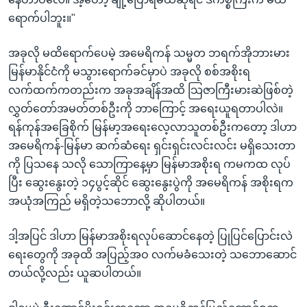
ရောက်ပါဘူး။"
အခုလို မထိရောက်ပေမဲ့ အမေရိကန် သမ္မတ ဘရက်အိုဘားမား
မြန်မာနိုင်ငံကို မသွားရောက်ခင်မှာပဲ အခုလို စစ်အစိုးရ
လက်ထက်ကတည်းက အခုအချိန်အထိ သြဇာကြီးမားဆဲဖြစ်တဲ့
လွှတ်တော်အမတ်တစ်ဦးကို ဘာကြောင့် အရေးယူရတာပါလဲ။
ရန်ကုန်အခြေစိုက် မြန်မာ့အရေးလေ့လာသူတစ်ဦးကတော့ ဒါဟာ
အမေရိကန်-မြန်မာ ဆက်ဆံရေး ရှင်းရှင်းလင်းလင်း မရှိသေးတာ
ကို ပြသနေ သလို သောကြာနေ့မှာ မြန်မာအစိုးရ ကမကထ လုပ်
ပြီး ဆွေးနွေးတဲ့ ၁၄ပွင့်ဆိုင် ဆွေးနွေးပွဲကို အမေရိကန် အစိုးရက
အယုံအကြည် မရှိတဲ့သဘောလို့ ဆိုပါတယ်။
ဒါ့အပြင် ဒါဟာ မြန်မာအစိုးရလုပ်ဆောင်နေတဲ့ ပြုပြင်ပြောင်းလဲ
ရေးတွေကို အခုထိ အပြည့်အဝ လက်မခံသေးတဲ့ သဘောဆောင်
တယ်လို့လည်း ယူဆပါတယ်။