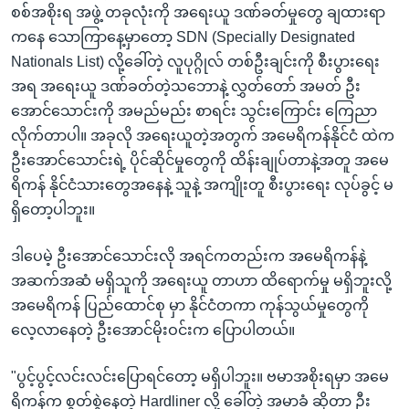
စစ်အစိုးရ အဖွဲ့ တခုလုံးကို အရေးယူ ဒဏ်ခတ်မှုတွေ ချထားရာ
ကနေ သောကြာနေ့မှာတော့ SDN (Specially Designated
Nationals List) လို့ခေါ်တဲ့ လူပုဂ္ဂိုလ် တစ်ဦးချင်းကို စီးပွားရေး
အရ အရေးယူ ဒဏ်ခတ်တဲ့သဘောနဲ့ လွှတ်တော် အမတ် ဦး
အောင်သောင်းကို အမည်မည်း စာရင်း သွင်းကြောင်း ကြေညာ
လိုက်တာပါ။ အခုလို အရေးယူတဲ့အတွက် အမေရိကန်နိုင်ငံ ထဲက
ဦးအောင်သောင်းရဲ့ ပိုင်ဆိုင်မှုတွေကို ထိန်းချုပ်တာနဲ့အတူ အမေ
ရိကန် နိုင်ငံသားတွေအနေနဲ့ သူနဲ့ အကျိုးတူ စီးပွားရေး လုပ်ခွင့် မ
ရှိတော့ပါဘူး။
ဒါပေမဲ့ ဦးအောင်သောင်းလို အရင်ကတည်းက အမေရိကန်နဲ့
အဆက်အဆံ မရှိသူကို အရေးယူ တာဟာ ထိရောက်မှု မရှိဘူးလို့
အမေရိကန် ပြည်ထောင်စု မှာ နိုင်ငံတကာ ကုန်သွယ်မှုတွေကို
လေ့လာနေတဲ့ ဦးအောင်မိုးဝင်းက ပြောပါတယ်။
"ပွင့်ပွင့်လင်းလင်းပြောရင်တော့ မရှိပါဘူး။ ဗမာအစိုးရမှာ အမေ
ရိကန်က စွတ်စွဲနေတဲ့ Hardliner လို့ ခေါ်တဲ့ အမာခံ ဆိုတာ ဦး