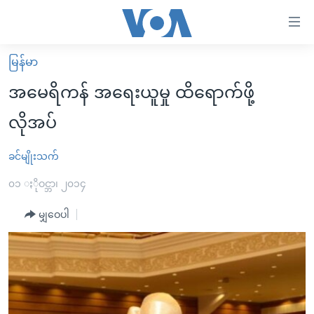
သုံး
ရ
လွယ်ကူ
မြန်မာ
မူလစာမျက်နှာ
စေ
အမေရိကန် အရေးယူမှု ထိရောက်ဖို့
မြန်မာ
သည့်
လိုအပ်
ကမ္ဘာ့သတင်းများ
Link
ဗွီဒီယို
နိုင်ငံတကာ
ခင်မျိုးသက်
များ
သတင်းလွတ်လပ်ခွင့်
အမေရိကန်
၀၁ ႏိုဝင္ဘာ၊ ၂၀၁၄
ပင်မ
ရပ်ဝန်းတခု လမ်းတခု အလွန်
တရုတ်
အကြောင်းအရာ
မျှဝေပါ
သို့
အင်္ဂလိပ်စာလေ့လာမယ်
အစ္စရေး-ပါလက်စတိုင်း
ကျော်
အပတ်စဉ်ကဏ္ဍများ
အမေရိကန်သုံးအီဒီယံ
ကြည့်
ရေဒီယိုနှင့်ရုပ်သံ အချက်အလက်များ
မကြေးမုံရဲ့ အင်္ဂလိပ်စာ
ရေဒီယို
ရန်
ပင်မ
ရေဒီယို/တီဗွီအစီအစဉ်
ရုပ်ရှင်ထဲက အင်္ဂလိပ်စာ
တီဗွီ