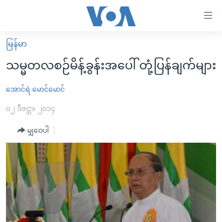
သုံး
ရ
လွယ်ကူ
မြန်မာ
မူလစာမျက်နှာ
စေ
သမ္မတလစဉ်မိန့်ခွန်းအပေါ် တုံ့ပြန်ချက်များ
မြန်မာ
သည့်
ကမ္ဘာ့သတင်းများ
အောင်ရဲ မောင်မောင်
Link
ဗွီဒီယို
နိုင်ငံတကာ
၀၂ ဒီဇင္ဘာ၊ ၂၀၁၄
များ
သတင်းလွတ်လပ်ခွင့်
အမေရိကန်
မျှဝေပါ
ပင်မ
ရပ်ဝန်းတခု လမ်းတခု အလွန်
တရုတ်
အကြောင်းအရာ
သို့
အင်္ဂလိပ်စာလေ့လာမယ်
အစ္စရေး-ပါလက်စတိုင်း
ကျော်
အပတ်စဉ်ကဏ္ဍများ
အမေရိကန်သုံးအီဒီယံ
ကြည့်
ရေဒီယိုနှင့်ရုပ်သံ အချက်အလက်များ
မကြေးမုံရဲ့ အင်္ဂလိပ်စာ
ရေဒီယို
ရန်
ပင်မ
ရေဒီယို/တီဗွီအစီအစဉ်
ရုပ်ရှင်ထဲက အင်္ဂလိပ်စာ
တီဗွီ