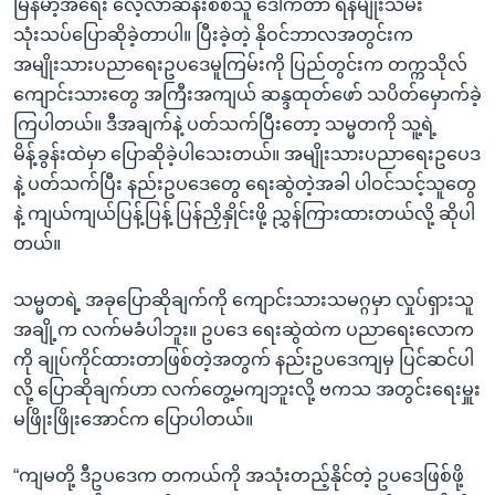
မြန်မာ့အရေး လေ့လာဆန်းစစ်သူ ဒေါက်တာ ရန်မျိုးသိမ်း
သုံးသပ်ပြောဆိုခဲ့တာပါ။ ပြီးခဲ့တဲ့ နိုဝင်ဘာလအတွင်းက
အမျိုးသားပညာရေးဥပဒေမူကြမ်းကို ပြည်တွင်းက တက္ကသိုလ်
ကျောင်းသားတွေ အကြီးအကျယ် ဆန္ဒထုတ်ဖော် သပိတ်မှောက်ခဲ့
ကြပါတယ်။ ဒီအချက်နဲ့ ပတ်သက်ပြီးတော့ သမ္မတကို သူ့ရဲ့
မိန့်ခွန်းထဲမှာ ပြောဆိုခဲ့ပါသေးတယ်။ အမျိုးသားပညာရေးဥပေဒ
နဲ့ ပတ်သက်ပြီး နည်းဥပဒေတွေ ရေးဆွဲတဲ့အခါ ပါဝင်သင့်သူတွေ
နဲ့ ကျယ်ကျယ်ပြန့်ပြန့် ပြန်ညှိနှိုင်းဖို့ ညွှန်ကြားထားတယ်လို့ ဆိုပါ
တယ်။
သမ္မတရဲ့ အခုပြောဆိုချက်ကို ကျောင်းသားသမဂ္ဂမှာ လှုပ်ရှားသူ
အချို့က လက်မခံပါဘူး။ ဥပဒေ ရေးဆွဲထဲက ပညာရေးလောက
ကို ချုပ်ကိုင်ထားတာဖြစ်တဲ့အတွက် နည်းဥပဒေကျမှ ပြင်ဆင်ပါ
လို့ ပြောဆိုချက်ဟာ လက်တွေ့မကျဘူးလို့ ဗကသ အတွင်းရေးမှူး
မဖြိုးဖြိုးအောင်က ပြောပါတယ်။
“ကျမတို့ ဒီဥပဒေက တကယ်ကို အသုံးတည့်နိုင်တဲ့ ဥပဒေဖြစ်ဖို့