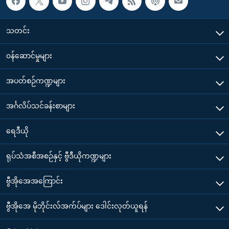
သတင်း
၀န်ဆောင်မှုများ
အပတ်စဉ်ကဏ္ဍများ
အင်္ဂလိပ်သင်ခန်းစာများ
ရေဒီယို
ရုပ်သံအစီအစဉ်နှင့် ဗွီဒီယိုကဏ္ဍများ
ဗွီအိုအေအကြောင်း
ဗွီအိုအေ မိုဘိုင်းလ်အက်ပ်များ ဒေါင်းလုတ်ယူရန်