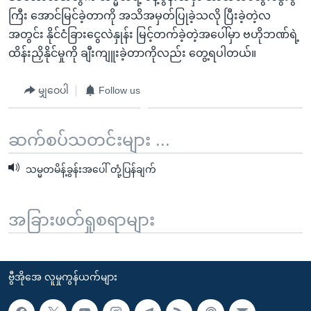
ကြီး အောင်မြင်ခဲ့တာကို အသိအမှတ်ပြုခဲ့သလို ပြီးခဲ့တဲ့လ
အတွင်း နိုင်ငံခြားငွေလဲနှုန်း မြင့်တက်ခဲ့တဲ့အပေါ်မှာ ဗဟိုဘဏ်ရဲ့
ထိန်းညှိနိုင်မှုကို ချီးကျူးခဲ့တာကိုလည်း တွေ့ရပါတယ်။
မျှဝေပါ
Follow us
ဆက်စပ်သတင်းများ ...
သမ္မတမိန့်ခွန်းအပေါ် တုံ့ပြန်ချက်
အခြားဖတ်ရှုစရာများ
ဗွီအိုအေ လူမှုကွန်ယက်များ