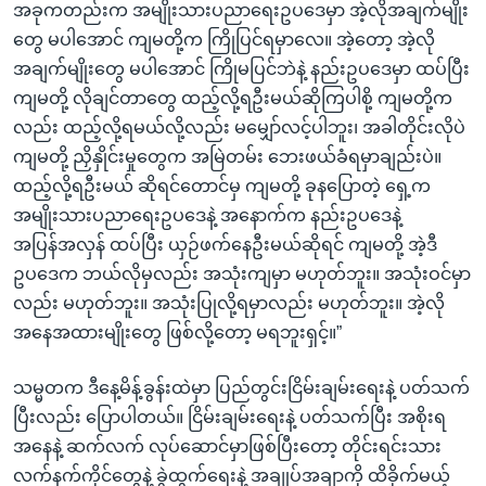
အခုကတည်းက အမျိုးသားပညာရေးဥပဒေမှာ အဲ့လိုအချက်မျိုး
တွေ မပါအောင် ကျမတို့က ကြိုပြင်ရမှာလေ။ အဲ့တော့ အဲ့လို
အချက်မျိုးတွေ မပါအောင် ကြိုမပြင်ဘဲနဲ့ နည်းဥပဒေမှာ ထပ်ပြီး
ကျမတို့ လိုချင်တာတွေ ထည့်လို့ရဦးမယ်ဆိုကြပါစို့ ကျမတို့က
လည်း ထည့်လို့ရမယ်လို့လည်း မမျှော်လင့်ပါဘူး၊ အခါတိုင်းလိုပဲ
ကျမတို့ ညှိနှိုင်းမှုတွေက အမြဲတမ်း ဘေးဖယ်ခံရမှာချည်းပဲ။
ထည့်လို့ရဦးမယ် ဆိုရင်တောင်မှ ကျမတို့ ခုနပြောတဲ့ ရှေ့က
အမျိုးသားပညာရေးဥပဒေနဲ့ အနောက်က နည်းဥပဒေနဲ့
အပြန်အလှန် ထပ်ပြီး ယှဉ်ဖက်နေဦးမယ်ဆိုရင် ကျမတို့ အဲ့ဒီ
ဥပဒေက ဘယ်လိုမှလည်း အသုံးကျမှာ မဟုတ်ဘူး။ အသုံးဝင်မှာ
လည်း မဟုတ်ဘူး။ အသုံးပြုလို့ရမှာလည်း မဟုတ်ဘူး။ အဲ့လို
အနေအထားမျိုးတွေ ဖြစ်လို့တော့ မရဘူးရှင့်။”
သမ္မတက ဒီနေ့မိန့်ခွန်းထဲမှာ ပြည်တွင်းငြိမ်းချမ်းရေးနဲ့ ပတ်သက်
ပြီးလည်း ပြောပါတယ်။ ငြိမ်းချမ်းရေးနဲ့ ပတ်သက်ပြီး အစိုးရ
အနေနဲ့ ဆက်လက် လုပ်ဆောင်မှာဖြစ်ပြီးတော့ တိုင်းရင်းသား
လက်နက်ကိုင်တွေနဲ့ ခွဲထွက်ရေးနဲ့ အချုပ်အချာကို ထိခိုက်မယ့်