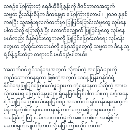
လစဉ်ပြောကြားတဲ့ ရေဒီယိုမိန့်ခွန်းကို ဒီဇင်ဘာလအတွက်
သမ္မတ ဦးသိန်းစိန်က ဒီကနေ့မှာ ပြောကြားခဲ့တာပါ။ ၂၀၁၀ ခုနှစ်
ကစပြီး သူ့အစိုးရလက်ထက်မှာ ပြုပြင်ပြောင်းလဲမှုတွေ လုပ်နေ
ပါတယ်လို့ ပြောဆိုခဲ့ပြီး တောက်လျှောက် ပြုပြင်မှုတွေ လုပ်နေ
မယ်လည်း ဒီနှစ်ပိုင်းတွေကစလို့ ပြုပြင်ပြောင်းလဲရေး လုပ်ငန်း
တွေဟာ တုံ့ဆိုင်းလာတယ်လို့ ပြောဆိုမှုတွေကို သမ္မတက ဒီနေ့ သူ့
ရဲ့မိန့်ခွန်းထဲမှာ တရားဝင် ပယ်ချခဲ့ပါတယ်။
“အသက်ဝင် ရှင်သန်ရေးအတွက် လိုအပ်တဲ့ အခြေခံများကို
တည်ဆောက်နေရတာ ဖြစ်တဲ့အတွက် ယနေ့ မြန်မာနိုင်ငံရဲ့
နိုင်ငံရေးပြုပြင်ပြောင်းလဲမှုများဟာ တုံ့နှေးနေတယ်ဆိုတဲ့ အားမ
လိုအားမရ ပြောဆိုနေမှုများ ရှိနေခြင်းဖြစ်ပါတယ်။ ကျနော့်အနေ
နဲ့ ဒီပြုပြင်ပြောင်းလဲရေးဖြစ်စဉ် အသက်ဝင် ရှင်သန်ရေးအတွက်
မှန်ကန်တဲ့ စိတ်ရင်းစေတနာနဲ့ လက်တွေ့ အရှိတရားတွေကို
အခြေခံတဲ့ ကြိုးပမ်းအားထုတ်မှုကို အစဉ်တစိုက် အာရုံစိုက်
ဆောင်ရွက်လျက်ရှိတယ်လို့ ပြောကြားလိုပါတယ်။”