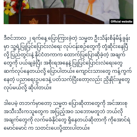
အ
သုတပဒေသာ အင်္ဂလိပ်စာ
ညွန်း
Learning English
စာမျက်နှာ
သို့
ဗွီအိုအေ လူမှုကွန်ယက်များ
ကျော်
ဒီဇင်ဘာလ ၂ ရက်နေ့ ပြောကြားခဲ့တဲ့ သမ္မတ ဦးသိန်းစိန်မိန့်ခွန်း
ကြည့်
မှာ သူ့ရဲ့ပြုပြင်ပြောင်းလဲရေး လုပ်ငန်းစဉ်တွေကို တုံ့ဆိုင်းနေပြီ
ရန်
လို့ ပြည်တွင်းနဲ့ နိုင်ငံတကာက ထောက်ပြပြောဆိုခဲ့တဲ့ အချက်
ဘာသာစကားများ
ရှာဖွေ
တွေကို ပယ်ချခဲ့ပြီး အစိုးရအနေနဲ့ ပြုပြင်ပြောင်းလဲရေးတွေ
ရန်
ဆက်လုပ်နေတယ်လို့ ပြောပါတယ်။ ကျောင်းသားတွေ ကန့်ကွက်
နေရာ
နေတဲ့ ပညာရေးဥပဒေနဲ့ ပတ်သက်ပြီးတော့လည်း ညှိနှိုင်းမှုတွေ
သို့
လုပ်မယ်လို့ ဆိုပါတယ်။
ကျော်
ရန်
ဒါပေမဲ့ တဘက်မှာတော့ သမ္မတ ပြောဆိုတာတွေကို အင်အားစု
အသီးသီးကသူတွေက အပြည့်အ၀ သဘောမတူဘဲ ဘယ်လို
အချက်တွေကို လက်မခံနိုင်တွေ ရှိနေတယ်ဆိုတာကို ကိုအောင်ရဲ
မောင်မောင် က သတင်းပေးပို့ထားပါတယ်။