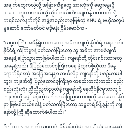
အချက်တွေကလွဲလို့ အခြားကိစ္စတွေ အားလုံးကို ဆွေးနွေးဖို့
သဘောတူထားတယ်လို့ ဆိုပါတယ်။ ဒီအချက်နဲ့ ပတ်သက်လို့
ကရင်လက်နက်ကိုင် အဖွဲ့အစည်းတခုဖြစ်တဲ့ KNU ရဲ့ ဗဟိုအလုပ်
မှုဆောင် ကော်မတီဝင် ဖဒိုမန်းငြိမ်းမောင်က -
“သမ္မတကြီး အမိန့်ရှိတာကတော့ အဓိကကျတဲ့ နိုင်ငံရဲ့ အနာဂတ်၊
နိုင်ငံရဲ့ ကံကြမ္မာနဲ့ ပတ်သက်ပြီးတော့ သူ အဓိက အာမခံချက်
အနေနဲ့ ပြောသွားတာဖြစ်ပါတယ်။ ကျနော်တို့ တိုင်းရင်းသားတွေ
အနေနဲ့လည်း ဒီပြည်ထောင်စုကြီးကနေ ခွဲထွက်ဖို့ဆိုတာ ဒီနေ့
ရောက်ရှိနေတဲ့ အခြေအနေမှာ ဘယ်လိုမှ ကျနော်တို့ မစဉ်းစားပါ
ဘူး။ ကျနော်တို့ ပြည်ထောင်စုကြီးမှာ တစည်းတလုံးတည်း စည်း
စည်းလုံးလုံး ညီညီညွတ်ညွတ်နဲ့ ကျနော်တို့ နေထိုင်နိုင်မှသာလျှင်
ကျနော်တို့ မျှော်မှန်းတဲ့ ဖက်ဒရယ်ပြည်ထောင်စုကို ဖော်ဆောင်နိုင်
မှာ ဖြစ်ပါတယ်။ ဒါနဲ့ ပတ်သက်ပြီးတော့ သမ္မတရဲ့မိန့်ခွန်းကို ကျ
နော်တို့ ကြိုဆိုထောက်ခံပါတယ်။”
ဒီဇင်ဘာလအတွက် သမ္မတရဲ့ မိန့်ခွန်းထဲမှာ အာဆီယံဆွေးနွေးပွဲ