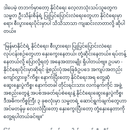
ဒါပေမဲ့ တဘက်မှာတော့ နိုင်ငံရေး လေ့လာသုံးသပ်သူတွေက
သမ္မတ ဦးသိန်းစိန်ရဲ့ ပြုပြင်ပြောင်းလဲရေးတွေဟာ နိုင်ငံရေးမှာ
ရော၊ စီးပွားရေးပိုင်းမှာပါ သိသိသာသာ ကျဆင်းလာတာလို့ ဆိုပါ
တယ်။
“မြန်မာနိုင်ငံရဲ့ နိုင်ငံရေး၊ စီးပွားရေး၊ ပြုပြင်ပြောင်းလဲရေး
လုပ်ငန်းစဉ်တွေဟာ နှေးကွေးနေတယ်၊ တုံ့ဆိုင်းနေတယ်။ ရပ်တန့်
နေတယ်လို့ ပြောလို့ရတဲ့ အနေအထားမျိုး ရှိပါတယ်ဗျ။ ဥပမာ -
နိုင်ငံရေးပိုင်းမှာဆိုရင် ဖွဲ့စည်းပုံအခြေခံဥပဒေ အကျပ်အတည်း
ကျော်လွှားဖု့ိကိစ္စ၊ နောက်ပြီးတော့ နိုင်ငံရေးအရ တွေ့ဆုံ
ဆွေးနွေးပွဲကိစ္စ၊ နောက်တခါ တိုင်းရင်းသား လက်နက်ကိုင် အဖွဲ့
အစည်းတွေနဲ့ အပစ်အခတ်ရပ်စဲရေးနဲ့ နိုင်ငံရေးဆွေးနွေးပွဲကိစ္စ၊
ဒီအဓိကကိစ္စကြီး ၃ ခုစလုံးမှာ သမ္မတရဲ့ ဆောင်ရွက်ချက်တွေဟာ
အင်မတန်မှ လေးလံပြီးတော့ နှေးကွေးပြီးတော့ တုံ့နှေးနေတာကို
တွေ့ရပါတယ်ခင်ဗျ။”