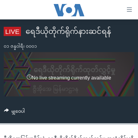
သုံး
ရ
လွယ်ကူ
ရေဒီယိုတိုက်ရိုက်နားဆင်ရန်
LIVE
မူလစာမျက်နှာ
စေ
မြန်မာ
၀၁ ဇန္နဝါရီ၊ ၀၀၀၁
သည့်
ကမ္ဘာ့သတင်းများ
Link
ဗွီဒီယို
နိုင်ငံတကာ
များ
သတင်းလွတ်လပ်ခွင့်
အမေရိကန်
No live streaming currently available
ပင်မ
ရပ်ဝန်းတခု လမ်းတခု အလွန်
တရုတ်
အကြောင်းအရာ
သို့
အင်္ဂလိပ်စာလေ့လာမယ်
အစ္စရေး-ပါလက်စတိုင်း
ကျော်
အပတ်စဉ်ကဏ္ဍများ
အမေရိကန်သုံးအီဒီယံ
မျှဝေပါ
ကြည့်
ရေဒီယိုနှင့်ရုပ်သံ အချက်အလက်များ
မကြေးမုံရဲ့ အင်္ဂလိပ်စာ
ရေဒီယို
ရန်
ပင်မ
ရေဒီယို/တီဗွီအစီအစဉ်
ရုပ်ရှင်ထဲက အင်္ဂလိပ်စာ
တီဗွီ