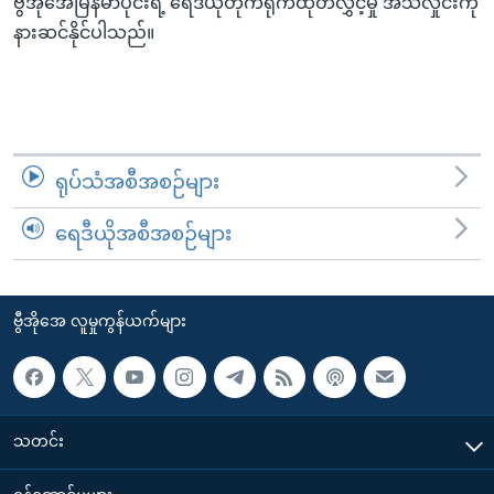
ဗွီအိုအေမြန်မာပိုင်းရဲ့ ရေဒီယိုတိုက်ရိုက်ထုတ်လွှင့်မှု အသံလှိုင်းကို
အ
သုတပဒေသာ အင်္ဂလိပ်စာ
နားဆင်နိုင်ပါသည်။
ညွန်း
Learning English
စာမျက်နှာ
သို့
ဗွီအိုအေ လူမှုကွန်ယက်များ
ကျော်
ကြည့်
ရုပ်သံအစီအစဉ်များ
ရန်
ဘာသာစကားများ
ရှာဖွေ
ရေဒီယိုအစီအစဉ်များ
ရန်
နေရာ
သို့
ဗွီအိုအေ လူမှုကွန်ယက်များ
ကျော်
ရန်
သတင်း