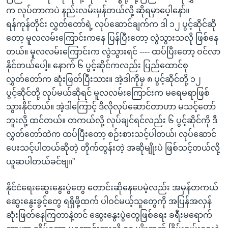
က လုပ်တာကပဲ နည်းလမ်းမှန်တယ်လို့ ဆိုရမှာပေ့ါနော်။
ရန်ကုန်တိုင်း လွှတ်တော်ရဲ့ လုပ်ဆောင်ချက်က ဒါ ၁၂ ပွင့်ဆိုင်ဆို
တော့ မူလလမ်းကြောင်းကနေ ပြန်ပြီးတော့ လွဲသွားသလို ဖြစ်နေ
တယ်။ မူလလမ်းကြောင်းက လွဲသွားရင် ---- ထပ်ပြီးတော့ ဝင်လာ
နိုင်တယ်ပေါ့။ နောက် ၆ ပွင့်ဆိုင်ကလည်း ပြည်ထောင်စု
လွှတ်တော်က ဆုံးဖြတ်ပြီးသား။ အဲ့ဒါကိုမှ ၈ ပွင့်ဆိုင်တို့ ၁၂
ပွင့်ဆိုင်တို့ လုပ်မယ်ဆိုရင် မူလလမ်းကြောင်းက မရေမရာဖြစ်
သွားနိုင်တယ်။ အဲ့ဒါကြောင့် ဒီလိုလုပ်ဆောင်တာဟာ မသင့်တော်
ဘူးလို့ ထင်တယ်။ တကယ်လို့ လုပ်ချင်ရင်လည်း ၆ ပွင့်ဆိုင်ကို ဒီ
လွှတ်တော်ထဲက ထပ်ပြီးတော့ စဉ်းစားသင့်ပါတယ်၊ လုပ်ဆောင်
ပေးသင့်ပါတယ်ဆိုတဲ့ တိုက်တွန်းတဲ့ အဆိုမျိုးပဲ ဖြစ်သင့်တယ်လို့
ယူဆပါတယ်ခင်ဗျ။”
နိုင်ငံရေးဆွေးနွေးပွဲတွေ တောင်းဆိုနေပေမဲ့လည်း အမှန်တကယ်
ဆွေးနွေးခွင့်တွေ ရရှိဖို့ထက် ပါဝင်မယ့်သူတွေကို အပြန်အလှန်
ဆုံးဖြတ်နေကြတာနဲ့တင် ဆွေးနွေးပွဲတွေဖြစ်ရေး ခရီးမရောက်