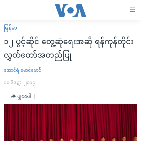
သုံး
ရ
လွယ်ကူ
မြန်မာ
မူလစာမျက်နှာ
စေ
၁၂ ပွင့်ဆိုင် တွေ့ဆုံရေးအဆို ရန်ကုန်တိုင်း
မြန်မာ
သည့်
လွှတ်တော်အတည်ပြု
ကမ္ဘာ့သတင်းများ
Link
ဗွီဒီယို
နိုင်ငံတကာ
အောင်ရဲ မောင်မောင်
များ
သတင်းလွတ်လပ်ခွင့်
အမေရိကန်
၁၀ ဒီဇင္ဘာ၊ ၂၀၁၄
ပင်မ
ရပ်ဝန်းတခု လမ်းတခု အလွန်
တရုတ်
အကြောင်းအရာ
မျှဝေပါ
သို့
အင်္ဂလိပ်စာလေ့လာမယ်
အစ္စရေး-ပါလက်စတိုင်း
ကျော်
အပတ်စဉ်ကဏ္ဍများ
အမေရိကန်သုံးအီဒီယံ
ကြည့်
ရေဒီယိုနှင့်ရုပ်သံ အချက်အလက်များ
မကြေးမုံရဲ့ အင်္ဂလိပ်စာ
ရေဒီယို
ရန်
ပင်မ
ရေဒီယို/တီဗွီအစီအစဉ်
ရုပ်ရှင်ထဲက အင်္ဂလိပ်စာ
တီဗွီ