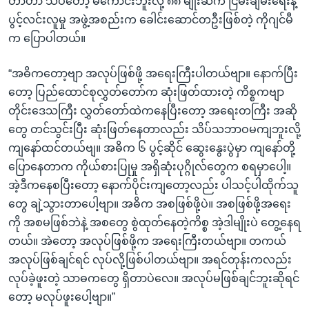
တာဟာ သိပ်တော့ မကောင်းဘူးလို့ ၈၈ မျိုးဆက် ငြိမ်းချမ်းရေးနဲ့
ပွင့်လင်းလူမှု အဖွဲ့အစည်းက ခေါင်းဆောင်တဦးဖြစ်တဲ့ ကိုဂျင်မီ
က ပြောပါတယ်။
“အဓိကတော့ဗျာ အလုပ်ဖြစ်ဖို့ အရေးကြီးပါတယ်ဗျာ။ နောက်ပြီး
တော့ ပြည်ထောင်စုလွှတ်တော်က ဆုံးဖြတ်ထားတဲ့ ကိစ္စကဗျာ
တိုင်းဒေသကြီး လွှတ်တော်ထဲကနေပြီးတော့ အရေးတကြီး အဆို
တွေ တင်သွင်းပြီး ဆုံးဖြတ်နေတာလည်း သိပ်သဘာဝမကျဘူးလို့
ကျနော်ထင်တယ်ဗျ။ အဓိက ၆ ပွင့်ဆိုင် ဆွေးနွေးပွဲမှာ ကျနော်တို့
ပြောနေတာက ကိုယ်စားပြုမှု အရှိဆုံးပုဂ္ဂိုလ်တွေက စရမှာပေါ့။
အဲ့ဒီကနေစပြီးတော့ နောက်ပိုင်းကျတော့လည်း ပါသင့်ပါထိုက်သူ
တွေ ချဲ့သွားတာပေါ့ဗျာ။ အဓိက အစဖြစ်ဖို့ပဲ။ အစဖြစ်ဖို့အရေး
ကို အစမဖြစ်ဘဲနဲ့ အစတွေ စွဲထုတ်နေတဲ့ကိစ္စ အဲ့ဒါမျိုးပဲ တွေ့နေရ
တယ်။ အဲတော့ အလုပ်ဖြစ်ဖို့က အရေးကြီးတယ်ဗျာ။ တကယ်
အလုပ်ဖြစ်ချင်ရင် လုပ်လို့ဖြစ်ပါတယ်ဗျာ။ အရင်တုန်းကလည်း
လုပ်ခဲ့ဖူးတဲ့ သာဓကတွေ ရှိတာပဲလေ။ အလုပ်မဖြစ်ချင်ဘူးဆိုရင်
တော့ မလုပ်ဖူးပေါ့ဗျာ။”