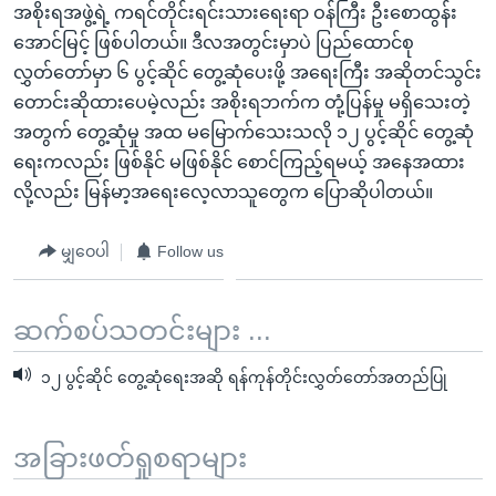
အစိုးရအဖွဲ့ရဲ့ ကရင်တိုင်းရင်းသားရေးရာ ဝန်ကြီး ဦးစောထွန်း
အောင်မြင့် ဖြစ်ပါတယ်။ ဒီလအတွင်းမှာပဲ ပြည်ထောင်စု
လွှတ်တော်မှာ ၆ ပွင့်ဆိုင် တွေ့ဆုံပေးဖို့ အရေးကြီး အဆိုတင်သွင်း
တောင်းဆိုထားပေမဲ့လည်း အစိုးရဘက်က တုံ့ပြန်မှု မရှိသေးတဲ့
အတွက် တွေ့ဆုံမှု အထ မမြောက်သေးသလို ၁၂ ပွင့်ဆိုင် တွေ့ဆုံ
ရေးကလည်း ဖြစ်နိုင် မဖြစ်နိုင် စောင်ကြည့်ရမယ့် အနေအထား
လို့လည်း မြန်မာ့အရေးလေ့လာသူတွေက ပြောဆိုပါတယ်။
မျှဝေပါ
Follow us
ဆက်စပ်သတင်းများ ...
၁၂ ပွင့်ဆိုင် တွေ့ဆုံရေးအဆို ရန်ကုန်တိုင်းလွှတ်တော်အတည်ပြု
အခြားဖတ်ရှုစရာများ