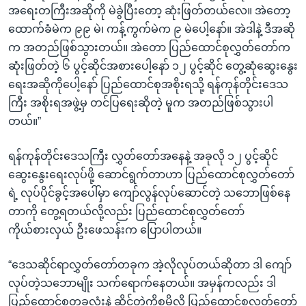
အရေးတကြီးအဆိုကို မဲခွဲပြီးတော့ ဆုံးဖြတ်တယ်လေ။ အဲတော့
ထောက်ခံမဲက ၉၉ မဲ၊ ကန့်ကွက်မဲက ၉ မဲပေါ့နော်။ အဲဒါနဲ့ ဒီအဆို
က အတည်ဖြစ်သွားတယ်။ အဲတော ပြည်ထောင်စုလွှတ်တော်က
ဆုံးဖြတ်တဲ့ ၆ ပွင့်ဆိုင်အစားပေါ့နော် ၁၂ ပွင့်ဆိုင် တွေ့ဆုံဆွေးနွေး
ရေးအဆိုကိုပေါ့နော် ပြည်ထောင်စုအစိုးရသို့ ရန်ကုန်တိုင်းဒေသ
ကြီး အစိုးရအဖွဲ့မှ တင်ပြရေးဆိုတဲ့ မူက အတည်ဖြစ်သွားပါ
တယ်။”
ရန်ကုန်တိုင်းဒေသကြီး လွှတ်တော်အနေနဲ့ အခုလို ၁၂ ပွင့်ဆိုင်
ဆွေးနွေးရေးလုပ်ဖို့ ဆောင်ရွက်တာဟာ ပြည်ထောင်စုလွှတ်တော်
ရဲ့ လုပ်ပိုင်ခွင့်အပေါ်မှာ ကျော်လွန်လုပ်ဆောင်တဲ့ သဘောဖြစ်နေ
တာကို တွေ့ရတယ်လို့လည်း ပြည်ထောင်စုလွှတ်တော်
ကိုယ်စားလှယ် ဦးဖေသန်းက ပြောပါတယ်။
“ဒေသဆိုင်ရာလွှတ်တော်တခုက အဲ့လိုလုပ်တယ်ဆိုတာ ဒါ ကျော်
လုပ်တဲ့သဘောမျိုး သက်ရောက်နေတယ်။ အမှန်ကလည်း ဒါ
ပြည်ထောင်စုတခုလုံးနဲ့ ဆိုင်တဲ့ကိစ္စမို့လို့ ပြည်ထောင်စုလွှတ်တော်