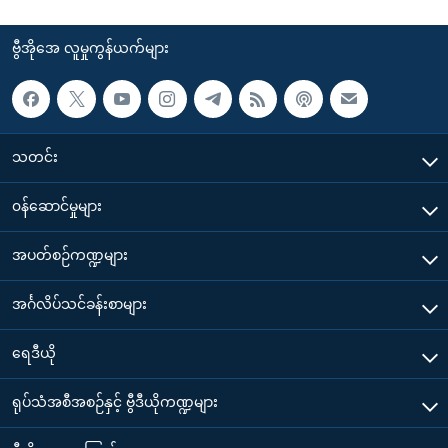
ဗွီအိုအေ လူမှုကွန်ယက်များ
သတင်း
၀န်ဆောင်မှုများ
အပတ်စဉ်ကဏ္ဍများ
အင်္ဂလိပ်သင်ခန်းစာများ
ရေဒီယို
ရုပ်သံအစီအစဉ်နှင့် ဗွီဒီယိုကဏ္ဍများ