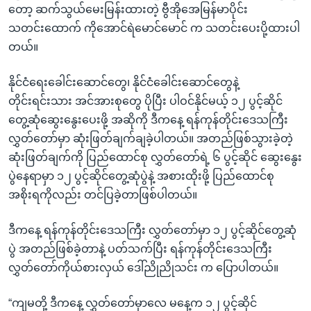
တော့ ဆက်သွယ်မေးမြန်းထားတဲ့ ဗွီအိုအေမြန်မာပိုင်း
သတင်းထောက် ကိုအောင်ရဲမောင်မောင် က သတင်းပေးပို့ထားပါ
တယ်။
နိုင်ငံရေးခေါင်းဆောင်တွေ၊ နိုင်ငံခေါင်းဆောင်တွေနဲ့
တိုင်းရင်းသား အင်အားစုတွေ ပိုပြီး ပါဝင်နိုင်မယ့် ၁၂ ပွင့်ဆိုင်
တွေ့ဆုံဆွေးနွေးပေးဖို့ အဆိုကို ဒီကနေ့ ရန်ကုန်တိုင်းဒေသကြီး
လွှတ်တော်မှာ ဆုံးဖြတ်ချက်ချခဲ့ပါတယ်။ အတည်ဖြစ်သွားခဲ့တဲ့
ဆုံးဖြတ်ချက်ကို ပြည်ထောင်စု လွှတ်တော်ရဲ့ ၆ ပွင့်ဆိုင် ဆွေးနွေး
ပွဲနေရာမှာ ၁၂ ပွင့်ဆိုင်တွေ့ဆုံပွဲနဲ့ အစားထိုးဖို့ ပြည်ထောင်စု
အစိုးရကိုလည်း တင်ပြခဲ့တာဖြစ်ပါတယ်။
ဒီကနေ့ ရန်ကုန်တိုင်းဒေသကြီး လွှတ်တော်မှာ ၁၂ ပွင့်ဆိုင်တွေ့ဆုံ
ပွဲ အတည်ဖြစ်ခဲ့တာနဲ့ ပတ်သက်ပြီး ရန်ကုန်တိုင်းဒေသကြီး
လွှတ်တော်ကိုယ်စားလှယ် ဒေါ်ညိုညိုသင်း က ပြောပါတယ်။
“ကျမတို့ ဒီကနေ့ လွှတ်တော်မှာလေ မနေ့က ၁၂ ပွင့်ဆိုင်