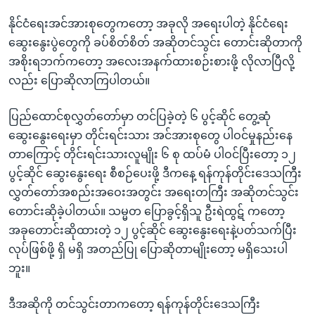
နိုင်ငံရေးအင်အားစုတွေကတော့ အခုလို အရေးပါတဲ့ နိုင်ငံရေး
ဆွေးနွေးပွဲတွေကို ခပ်စိတ်စိတ် အဆိုတင်သွင်း တောင်းဆိုတာကို
အစိုးရဘက်ကတော့ အလေးအနက်ထားစဉ်းစားဖို့ လိုလာပြီလို့
လည်း ပြောဆိုလာကြပါတယ်။
ပြည်ထောင်စုလွှတ်တော်မှာ တင်ပြခဲ့တဲ့ ၆ ပွင့်ဆိုင် တွေ့ဆုံ
ဆွေးနွေးရေးမှာ တိုင်းရင်းသား အင်အားစုတွေ ပါဝင်မှုနည်းနေ
တာကြောင့် တိုင်းရင်းသားလူမျိုး ၆ စု ထပ်မံ ပါဝင်ပြီးတော့ ၁၂
ပွင့်ဆိုင် ဆွေးနွေးရေး စီစဉ်ပေးဖို့ ဒီကနေ့ ရန်ကုန်တိုင်းဒေသကြီး
လွှတ်တော်အစည်းအဝေးအတွင်း အရေးတကြီး အဆိုတင်သွင်း
တောင်းဆိုခဲ့ပါတယ်။ သမ္မတ ပြောခွင့်ရှိသူ ဦးရဲထွဋ် ကတော့
အခုတောင်းဆိုထားတဲ့ ၁၂ ပွင့်ဆိုင် ဆွေးနွေးရေးနဲ့ပတ်သက်ပြီး
လုပ်ဖြစ်ဖို့ ရှိ မရှိ အတည်ပြု ပြောဆိုတာမျိုးတော့ မရှိသေးပါ
ဘူး။
ဒီအဆိုကို တင်သွင်းတာကတော့ ရန်ကုန်တိုင်းဒေသကြီး