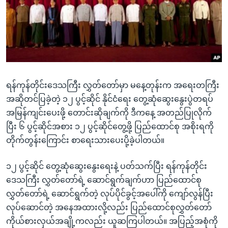
အ
သုတပဒေသာ အင်္ဂလိပ်စာ
ညွန်း
Learning English
စာမျက်နှာ
သို့
ဗွီအိုအေ လူမှုကွန်ယက်များ
ကျော်
ကြည့်
ရန်ကုန်တိုင်းဒေသကြီး လွှတ်တော်မှာ မနေ့တုန်းက အရေးတကြီး
ရန်
ဘာသာစကားများ
အဆိုတင်ပြခဲ့တဲ့ ၁၂ ပွင့်ဆိုင် နိုင်ငံရေး တွေ့ဆုံဆွေးနွေးပွဲတရပ်
ရှာဖွေ
အမြန်ကျင်းပေးဖို့ တောင်းဆိုချက်ကို ဒီကနေ့ အတည်ပြုလိုက်
ရန်
ပြီး ၆ ပွင့်ဆိုင်အစား ၁၂ ပွင့်ဆိုင်တွေ့ဖို့ ပြည်ထောင်စု အစိုးရကို
နေရာ
တိုက်တွန်းကြောင်း စာရေးသားပေးပို့ခဲ့ပါတယ်။
သို့
ကျော်
၁၂ ပွင့်ဆိုင် တွေ့ဆုံဆွေးနွေးရေးနဲ့ ပတ်သက်ပြီး ရန်ကုန်တိုင်း
ရန်
ဒေသကြီး လွှတ်တော်ရဲ့ ဆောင်ရွက်ချက်ဟာ ပြည်ထောင်စု
လွှတ်တော်ရဲ့ ဆောင်ရွက်တဲ့ လုပ်ပိုင်ခွင့်အပေါ်ကို ကျော်လွန်ပြီး
လုပ်ဆောင်တဲ့ အနေအထားလို့လည်း ပြည်ထောင်စုလွှတ်တော်
ကိုယ်စားလှယ်အချို့ကလည်း ယူဆကြပါတယ်။ အပြည့်အစုံကို