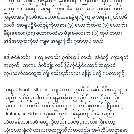
တော့ အာရှပစ္စီဖိတ်ဇုန်ထဲက နိုင်ငံအများကြီးထဲက ရမယ်ဆိုတာ
တော့ လုံးဝမမျှော်လင့်ရဲပါဘူး။ ဒါပေမဲ့ ကျမ ရသွားခဲ့ပါတယ်။
မြန်မာအမျိုးသမီးတယောက်အနေနဲ့ ရလို့ ကျမ အရမ်းဂုဏ်ယူမိ
သလို၊ အာရှပစ္စီဖိတ်ဇုန်ကိုယ်စား (၃) ယောက်ထဲက (၁) ယောက်။
မိန်းခလေး (၁၈) ယောက်ထဲမှာ မိန်းခလေးက (၆) တွဲပါတယ်။
အဲဒီအတွက်ကိုလဲ ကျမ အများကြီး ဂုဏ်ယူပါတယ်။
ဒေါ်ခင်စိုးဝင်း ။ ။ ကျမလည်း ဂုဏ်ယူပါတယ်။ အဲဒီလို ကြားရတဲ့
အတွက်။ ဆရာမ ဒီလိုမျိုး လုပ်နိုင်ကိုင်နိုင်အောင် ဆရာမရဲ့
လုပ်သက်အတွေ့အကြုံ နည်းနည်းလေး ပြောပြလို့ ရမလားရှင့်။
ဆရာမ Nant Esther ။ ။ ကျမက တက္ကသိုလ် အင်္ဂလိပ်စာဌာနမှာ
လည်း လုပ်ခဲ့ဖူးပါတယ်။ ရန်ကုန်တက္ကသိုလ်မှာ လုပ်ခဲ့သလို၊
လုပ်သားကောလိပ် အင်္ဂလိပ်စာဌာနမှာ လုပ်ဖူးတယ်။ ပြီးတော့
Diplomatic School လို့ခေါ်တဲ့ သံတမန်ကျောင်းမှာလည်း
သံတမန်သားသမီးတွေကိုလည်း သင်ခဲ့ဖူးတယ်။ ပြီးတော့
ယိုးဒယားနိုင်ငံ ဖားယက်တက္ကသိုလ်မှာလည်း အင်္ဂလိပ်စာဌာနမှာ