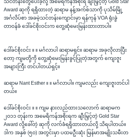
သင်တန်းတွေပေးခဲ့လို့ အမေရိကန်အစိုးရ ချီးမြှင့်တဲ့ Gold Star
Award ဆုကို ရရှိထားတဲ့ ဆရာမ နန့်အက်စ်သာကို ပုသိမ်မြို့
အင်္ဂလိပ်စာ အခမဲ့သင်တန်းကျောင်းမှာ ရန်ကုန် VOA ရုံးခွဲ
တာဝန်ခံ ဒေါ်ခင်စိုးဝင်းက တွေ့ဆုံမေးမြန်းထားတာပါ။
ဒေါ်ခင်စိုးဝင်း ။ ။ မင်္ဂလာပါ ဆရာမရှင်။ ဆရာမ အခုလိုလာပြီး
တော့ ကျမတို့ကို တွေ့ဆုံမေးမြန်းခွင့်ပြုတဲ့အတွက် ကျေးဇူး
အများကြီး တင်ပါတယ်ရှင့်။
ဆရာမ Nant Esther ။ ။ မင်္ဂလာပါ။ ကျမလည်း ကျေးဇူးတင်ပါ
တယ်။
ဒေါ်ခင်စိုးဝင်း ။ ။ ကျမ နားလည်ထားသလောက် ဆရာမက
၂၀၁၁ တုန်းက အမေရိကန်အစိုးရက ချီးမြှင့်တဲ့ Gold Star
Award လို့ခေါ်တဲ့ ဆုကို လက်ခံရရှိထားတယ်လို့ သိရပါတယ်။
ဒါက အနှစ် (၅၀) အတွင်းမှာ ပထမဦးဆုံး မြန်မာအမျိုးသမီးတ