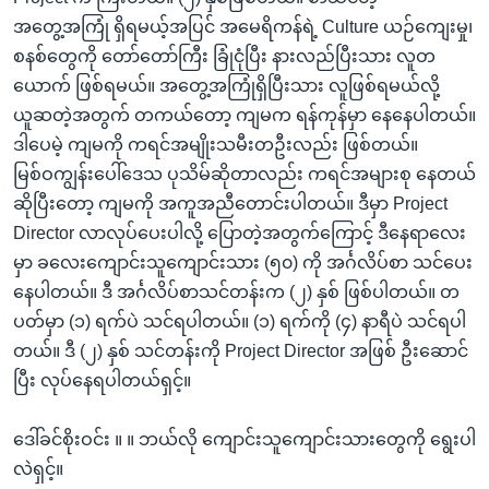
အတွေ့အကြုံ ရှိရမယ့်အပြင် အမေရိကန်ရဲ့ Culture ယဉ်ကျေးမှု၊
စနစ်တွေကို တော်တော်ကြီး ခြုံငုံပြီး နားလည်ပြီးသား လူတ
ယောက် ဖြစ်ရမယ်။ အတွေ့အကြုံရှိပြီးသား လူဖြစ်ရမယ်လို့
ယူဆတဲ့အတွက် တကယ်တော့ ကျမက ရန်ကုန်မှာ နေနေပါတယ်။
ဒါပေမဲ့ ကျမကို ကရင်အမျိုးသမီးတဦးလည်း ဖြစ်တယ်။
မြစ်ဝကျွန်းပေါ်ဒေသ ပုသိမ်ဆိုတာလည်း ကရင်အများစု နေတယ်
ဆိုပြီးတော့ ကျမကို အကူအညီတောင်းပါတယ်။ ဒီမှာ Project
Director လာလုပ်ပေးပါလို့ ပြောတဲ့အတွက်ကြောင့် ဒီနေရာလေး
မှာ ခလေးကျောင်းသူကျောင်းသား (၅၀) ကို အင်္ဂလိပ်စာ သင်ပေး
နေပါတယ်။ ဒီ အင်္ဂလိပ်စာသင်တန်းက (၂) နှစ် ဖြစ်ပါတယ်။ တ
ပတ်မှာ (၁) ရက်ပဲ သင်ရပါတယ်။ (၁) ရက်ကို (၄) နာရီပဲ သင်ရပါ
တယ်။ ဒီ (၂) နှစ် သင်တန်းကို Project Director အဖြစ် ဦးဆောင်
ပြီး လုပ်နေရပါတယ်ရှင့်။
ဒေါ်ခင်စိုးဝင်း ။ ။ ဘယ်လို ကျောင်းသူကျောင်းသားတွေကို ရွေးပါ
လဲရှင့်။