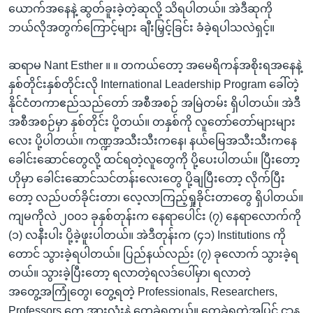
ယောက်အနေနဲ့ ဆွတ်ခူးခဲ့တဲ့ဆုလို့ သိရပါတယ်။ အဲဒီဆုကို
ဘယ်လိုအတွက်ကြောင့်များ ချီးမြှင့်ခြင်း ခံခဲ့ရပါသလဲရှင့်။
ဆရာမ Nant Esther ။ ။ တကယ်တော့ အမေရိကန်အစိုးရအနေနဲ့
နှစ်တိုင်းနှစ်တိုင်းလို International Leadership Program ခေါ်တဲ့
နိုင်ငံတကာဧည်သည်တော် အစီအစဉ် အမြဲတမ်း ရှိပါတယ်။ အဲဒီ
အစီအစဉ်မှာ နှစ်တိုင်း ပို့တယ်။ တနှစ်ကို လူတော်တော်များများ
လေး ပို့ပါတယ်။ ကဏ္ဍအသီးသီးကနေ၊ နယ်မြေအသီးသီးကနေ
ခေါင်းဆောင်တွေလို့ ထင်ရတဲ့လူတွေကို ပို့ပေးပါတယ်။ ပြီးတော့
ဟိုမှာ ခေါင်းဆောင်သင်တန်းလေးတွေ ပို့ချပြီးတော့ လိုက်ပြီး
တော့ လည်ပတ်ခိုင်းတာ၊ လေ့လာကြည့်ရှုခိုင်းတာတွေ ရှိပါတယ်။
ကျမကိုလဲ ၂၀၀၁ ခုနှစ်တုန်းက နေရာပေါင်း (၇) နေရာလောက်ကို
(၁) လနီးပါး ပို့ခဲ့ဖူးပါတယ်။ အဲဒီတုန်းက (၄၁) Institutions ကို
တောင် သွားခဲ့ရပါတယ်။ ပြည်နယ်လည်း (၇) ခုလောက် သွားခဲ့ရ
တယ်။ သွားခဲ့ပြီးတော့ ရလာတဲ့ရလဒ်ပေါ်မှာ၊ ရလာတဲ့
အတွေ့အကြုံတွေ၊ တွေ့ရတဲ့ Professionals, Researchers,
Professors တွေ အားလုံးနဲ့ တွေ့ခဲ့ရတယ်။ တွေ့ခဲ့ရတဲ့အပြင် ဌာန