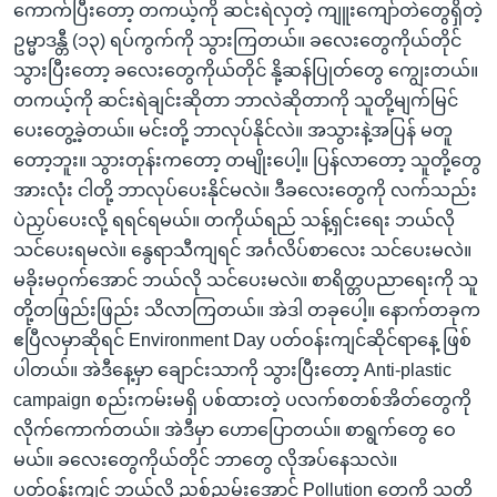
ကောက်ပြီးတော့ တကယ့်ကို ဆင်းရဲလှတဲ့ ကျူးကျော်တဲတွေရှိတဲ့
ဥမ္မာဒန္တီ (၁၃) ရပ်ကွက်ကို သွားကြတယ်။ ခလေးတွေကိုယ်တိုင်
သွားပြီးတော့ ခလေးတွေကိုယ်တိုင် နို့ဆန်ပြုတ်တွေ ကျွေးတယ်။
တကယ့်ကို ဆင်းရဲချင်းဆိုတာ ဘာလဲဆိုတာကို သူတို့မျက်မြင်
ပေးတွေ့ခဲ့တယ်။ မင်းတို့ ဘာလုပ်နိုင်လဲ။ အသွားနဲ့အပြန် မတူ
တော့ဘူး။ သွားတုန်းကတော့ တမျိုးပေါ့။ ပြန်လာတော့ သူတို့တွေ
အားလုံး ငါတို့ ဘာလုပ်ပေးနိုင်မလဲ။ ဒီခလေးတွေကို လက်သည်း
ပဲညှပ်ပေးလို့ ရရင်ရမယ်။ တကိုယ်ရည် သန့်ရှင်းရေး ဘယ်လို
သင်ပေးရမလဲ။ နွေရာသီကျရင် အင်္ဂလိပ်စာလေး သင်ပေးမလဲ။
မခိုးမဝှက်အောင် ဘယ်လို သင်ပေးမလဲ။ စာရိတ္တပညာရေးကို သူ
တို့တဖြည်းဖြည်း သိလာကြတယ်။ အဲဒါ တခုပေါ့။ နောက်တခုက
ဧပြီလမှာဆိုရင် Environment Day ပတ်ဝန်းကျင်ဆိုင်ရာနေ့ ဖြစ်
ပါတယ်။ အဲဒီနေ့မှာ ချောင်းသာကို သွားပြီးတော့ Anti-plastic
campaign စည်းကမ်းမရှိ ပစ်ထားတဲ့ ပလက်စတစ်အိတ်တွေကို
လိုက်ကောက်တယ်။ အဲဒီမှာ ဟောပြောတယ်။ စာရွက်တွေ ဝေ
မယ်။ ခလေးတွေကိုယ်တိုင် ဘာတွေ လိုအပ်နေသလဲ။
ပတ်ဝန်းကျင် ဘယ်လို ညစ်ညမ်းအောင် Pollution တွေကို သူတို့