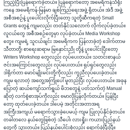
ကြည့်ပြီးပြန်ရောက်ခဲ့တယ်။ ပြန်ရောက်တော့ အမေရိကန်သံရုံး
ကနေ အမေရိကန်-မြန်မာ ချစ်ကြည်ရေးအဖွဲ့ ရှိတယ်။ အဲဒီ အဖွဲ့
အစီအစဉ်နဲ့ ပူးပေါင်းလိုက်ပြီးတော့ သူတို့ဆီကရတဲ့ Small
Grants တွေနဲ့ ကျမလည်း တတ်နိုင်သလောက် လိုက်လုပ်ခဲ့တယ်။
လူငယ်တွေ အစီအစဉ်တွေမှာ လုပ်ခဲ့တယ်။ Media Workshop
တွေ။ ကျမရဲ့ သူငယ်ချင်း အမေရိကက ပြန်လာခဲ့တဲ့ ဒေါက်တာမ
သီတာတို့၊ စာရေးဆရာမ မြနှောင်းညို တို့နဲ့ ပူးပေါင်းပြီးတော့
Writers Workshop တွေလည်း လုပ်ပေးတယ်။ သတင်းစာနယ်
ဇင်းအကြောင်းတွေလည်း လုပ်ပေးတယ်။ ရုပ်ရှင်တွေလည်း
ဒါရိုက်တာ မောင်မျိုးမင်းတို့ကိုလည်း ကူညီလုပ်ပေးခဲ့တယ်။
ကျမ ရလာတဲ့ အတွေ့အကြုံပေါ် မူတည်ပြီး လုပ်ပေးတယ်။ အခုန
ပြောတဲ့ ဆယ်ကျော်သက်ရွယ် မိဘတွေနဲ့ ပတ်သက်တဲ့ Manual
ဆိုတဲ့ လက်စွဲစာအုပ်ကိုလည်း ဗမာလိုပြန်လိုက်တယ်။ ပြန်ပြီး
တော့ ထုတ်ပေးခဲ့တယ်။ ဒါပေမဲ့ အတိုင်းအတာအရ
အကြီးအကျယ် မရောက်သွားခဲ့ပေမယ့် ကျမ ပြုလုပ်နိုင်ခဲ့တယ်။
တခါတလေ နယ်တွေဖြစ်တဲ့ သီပေါ၊ လားရှိုး၊ ကယားပြည်နယ်
တွေကို သွားတယ်။ ပြည်နယ်ပေါင်းစုံလည်း ရောက်ခဲ့ပြီးပြီ။