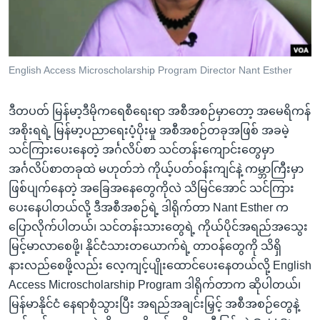
အ
သုတပဒေသာ အင်္ဂလိပ်စာ
ညွန်း
Learning English
စာမျက်နှာ
သို့
ဗွီအိုအေ လူမှုကွန်ယက်များ
English Access Microscholarship Program Director Nant Esther
ကျော်
ကြည့်
ဒီတပတ် မြန်မာ့ဒီမိုကရေစီရေးရာ အစီအစဉ်မှာတော့ အမေရိကန်
ရန်
အစိုးရရဲ့ မြန်မာ့ပညာရေးပံ့ပိုးမှု အစီအစဉ်တခုအဖြစ် အခမဲ့
ဘာသာစကားများ
ရှာဖွေ
သင်ကြားပေးနေတဲ့ အင်္ဂလိပ်စာ သင်တန်းကျောင်းတွေမှာ
ရန်
အင်္ဂလိပ်စာတခုထဲ မဟုတ်ဘဲ ကိုယ့်ပတ်ဝန်းကျင်နဲ့ ကမ္ဘာကြီးမှာ
နေရာ
ဖြစ်ပျက်နေတဲ့ အခြေအနေတွေကိုလဲ သိမြင်အောင် သင်ကြား
သို့
ပေးနေပါတယ်လို့ ဒီအစီအစဉ်ရဲ့ ဒါရိုက်တာ Nant Esther က
ကျော်
ပြောလိုက်ပါတယ်၊ သင်တန်းသားတွေရဲ့ ကိုယ်ပိုင်အရည်အသွေး
ရန်
မြင့်မာလာစေဖို့၊ နိုင်ငံသားတယောက်ရဲ့ တာဝန်တွေကို သိရှိ
နားလည်စေဖို့လည်း လေ့ကျင့်ပျိုးထောင်ပေးနေတယ်လို့ English
Access Microscholarship Program ဒါရိုက်တာက ဆိုပါတယ်၊
မြန်မာနိုင်ငံ နေရာစုံသွားပြီး အရည်အချင်းမြှင့် အစီအစဉ်တွေနဲ့