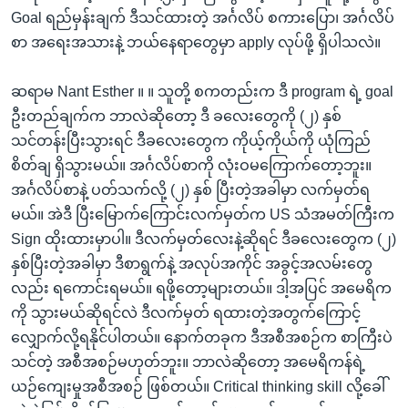
Goal ရည်မှန်းချက် ဒီသင်ထားတဲ့ အင်္ဂလိပ် စကားပြော၊ အင်္ဂလိပ်
စာ အရေးအသားနဲ့ ဘယ်နေရာတွေမှာ apply လုပ်ဖို့ ရှိပါသလဲ။
ဆရာမ Nant Esther ။ ။ သူတို့ စကတည်းက ဒီ program ရဲ့ goal
ဦးတည်ချက်က ဘာလဲဆိုတော့ ဒီ ခလေးတွေကို (၂) နှစ်
သင်တန်းပြီးသွားရင် ဒီခလေးတွေက ကိုယ့်ကိုယ်ကို ယုံကြည်
စိတ်ချ ရှိသွားမယ်။ အင်္ဂလိပ်စာကို လုံးဝမကြောက်တော့ဘူး။
အင်္ဂလိပ်စာနဲ့ ပတ်သက်လို့ (၂) နှစ် ပြီးတဲ့အခါမှာ လက်မှတ်ရ
မယ်။ အဲဒီ ပြီးမြောက်ကြောင်းလက်မှတ်က US သံအမတ်ကြီးက
Sign ထိုးထားမှာပါ။ ဒီလက်မှတ်လေးနဲ့ဆိုရင် ဒီခလေးတွေက (၂)
နှစ်ပြီးတဲ့အခါမှာ ဒီစာရွက်နဲ့ အလုပ်အကိုင် အခွင့်အလမ်းတွေ
လည်း ရကောင်းရမယ်။ ရဖို့တော့များတယ်။ ဒါ့အပြင် အမေရိက
ကို သွားမယ်ဆိုရင်လဲ ဒီလက်မှတ် ရထားတဲ့အတွက်ကြောင့်
လျှောက်လို့ရနိုင်ပါတယ်။ နောက်တခုက ဒီအစီအစဉ်က စာကြီးပဲ
သင်တဲ့ အစီအစဉ်မဟုတ်ဘူး။ ဘာလဲဆိုတော့ အမေရိကန်ရဲ့
ယဉ်ကျေးမှုအစီအစဉ် ဖြစ်တယ်။ Critical thinking skill လို့ခေါ်