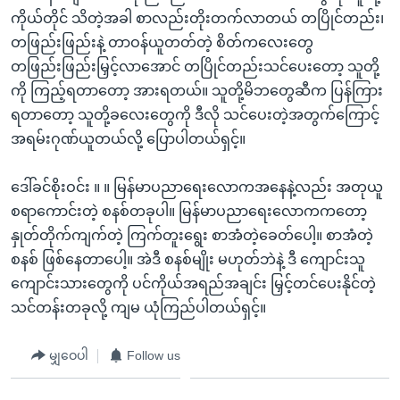
ကိုယ်တိုင် သိတဲ့အခါ စာလည်းတိုးတက်လာတယ် တပြိုင်တည်း၊
တဖြည်းဖြည်းနဲ့ တာဝန်ယူတတ်တဲ့ စိတ်ကလေးတွေ
တဖြည်းဖြည်းမြှင့်လာအောင် တပြိုင်တည်းသင်ပေးတော့ သူတို့
ကို ကြည့်ရတာတော့ အားရတယ်။ သူတို့မိဘတွေဆီက ပြန်ကြား
ရတာတော့ သူတို့ခလေးတွေကို ဒီလို သင်ပေးတဲ့အတွက်ကြောင့်
အရမ်းဂုဏ်ယူတယ်လို့ ပြောပါတယ်ရှင့်။
ဒေါ်ခင်စိုးဝင်း ။ ။ မြန်မာပညာရေးလောကအနေနဲ့လည်း အတုယူ
စရာကောင်းတဲ့ စနစ်တခုပါ။ မြန်မာပညာရေးလောကကတော့
နှုတ်တိုက်ကျက်တဲ့ ကြက်တူးရွေး စာအံတဲ့ခေတ်ပေါ့။ စာအံတဲ့
စနစ် ဖြစ်နေတာပေါ့။ အဲဒီ စနစ်မျိုး မဟုတ်ဘဲနဲ့ ဒီ ကျောင်းသူ
ကျောင်းသားတွေကို ပင်ကိုယ်အရည်အချင်း မြှင့်တင်ပေးနိုင်တဲ့
သင်တန်းတခုလို့ ကျမ ယုံကြည်ပါတယ်ရှင့်။
မျှဝေပါ
Follow us