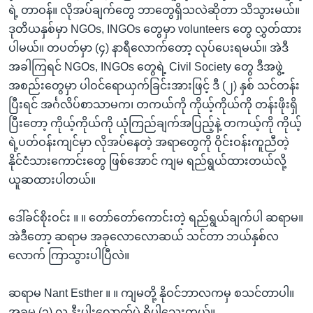
ရဲ့ တာဝန်။ လိုအပ်ချက်တွေ ဘာတွေရှိသလဲဆိုတာ သိသွားမယ်။
ဒုတိယနှစ်မှာ NGOs, INGOs တွေမှာ volunteers တွေ လွှတ်ထား
ပါမယ်။ တပတ်မှာ (၄) နာရီလောက်တော့ လုပ်ပေးရမယ်။ အဲဒီ
အခါကြရင် NGOs, INGOs တွေရဲ့ Civil Society တွေ ဒီအဖွဲ့
အစည်းတွေမှာ ပါဝင်ရောယှက်ခြင်းအားဖြင့် ဒီ (၂) နှစ် သင်တန်း
ပြီးရင် အင်္ဂလိပ်စာသာမက၊ တကယ်ကို ကိုယ့်ကိုယ်ကို တန်းဖိုးရှိ
ပြီးတော့ ကိုယ့်ကိုယ်ကို ယုံကြည်ချက်အပြည့်နဲ့ တကယ့်ကို ကိုယ့်
ရဲ့ပတ်ဝန်းကျင်မှာ လိုအပ်နေတဲ့ အရာတွေကို ဝိုင်းဝန်းကူညီတဲ့
နိုင်ငံသားကောင်းတွေ ဖြစ်အောင် ကျမ ရည်ရွယ်ထားတယ်လို့
ယူဆထားပါတယ်။
ဒေါ်ခင်စိုးဝင်း ။ ။ တော်တော်ကောင်းတဲ့ ရည်ရွယ်ချက်ပါ ဆရာမ။
အဲဒီတော့ ဆရာမ အခုလောလောဆယ် သင်တာ ဘယ်နှစ်လ
လောက် ကြာသွားပါပြီလဲ။
ဆရာမ Nant Esther ။ ။ ကျမတို့ နိုဝင်ဘာလကမှ စသင်တာပါ။
အခုမှ (၃) လ နီးပါးလောက်ပဲ ရှိပါသေးတယ်။