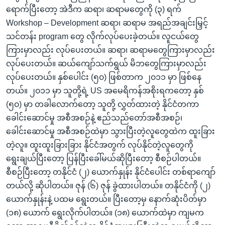
ရောက်ပြီးတော့ အဲဒီက ဆရာ၊ ဆရာမတွေကို (၃) ရက်
Workshop – Development ဆရာ၊ ဆရာမ အရည်အချင်းမြှင့်
သင်တန်း program တွေ လိုက်လုပ်ပေးခဲ့တယ်။ လူငယ်တွေ
ကြားမှာလည်း လုပ်ပေးတယ်။ ဆရာ၊ ဆရာမတွေကြားမှာလည်း
လုပ်ပေးတယ်။ ဆယ်ကျော်သက်ရွယ် မိဘတွေကြားမှာလည်း
လုပ်ပေးတယ်။ နှစ်ပေါင်း (၅၀) ဖြစ်တာက ၂၀၁၁ မှာ ဖြစ်နေ
တယ်။ ၂၀၁၁ မှာ သူတို့ရဲ့ US အမေရိကန်အစိုးရကတော့ နှစ်
(၅၀) မှာ တခါလောက်တော့ သူတို့ လွှတ်ထားတဲ့ နိုင်ငံတကာ
ခေါင်းဆောင်မှု အစီအစဉ်နဲ့ ဧည်သည်တော်အစီအစဉ်၊
ခေါင်းဆောင်မှု အစီအစဉ်ထဲမှာ သွားပြီးတဲ့လူတွေထဲက ထူးခြား
တဲ့လူ။ ထူးထူးခြားခြား နိုင်ငံအတွက် လုပ်နိုင်တဲ့လူတွေကို
ရွေးချယ်ပြီးတော့ ပြန်ပြီးခေါ်မယ်ဆိုပြီးတော့ စီစဉ်ပါတယ်။
စီစဉ်ပြီးတော့ တနိုင်ငံ (၂) ယောက်နှုန်း နိုင်ငံပေါင်း တစ်ရာကျော်
တယ်လို့ ဆိုပါတယ်။ ဇုန် (၆) ဇုန် ခွဲထားပါတယ်။ တနိုင်ငံကို (၂)
ယောက်နှုန်းနဲ့ ပထမ ရွေးတယ်။ ပြီးတော့မှ နောက်ဆုံးပိတ်မှာ
(၁၈) ယောက် ရွေးလိုက်ပါတယ်။ (၁၈) ယောက်ထဲမှာ ကျမက