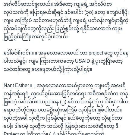
အင်္ဂလိပ်စာသင်ဖူးတယ်။ အဲဒီတော့ ကျမရဲ့ အင်္ဂလိပ်စာ
လုပ်သက်ကို ပြောရမယ်ဆိုရင် နှစ်ပေါင်း (၃၀) တော့ ကျော်ပါပြီ။
ကျမ စာကြီးပဲ သင်တာမဟုတ်ဘဲနဲ့ ကျမရဲ့ ပတ်ဝန်းကျင်မှာရှိတဲ့
လိုအပ်ချက်တွေကိုလည်း ဖြည့်စွမ်းလို့ ရနိုင်သလောက် ကျမ
ဖြည့်စွမ်းကြိုးစားလုပ်ခဲ့ပါတယ်။
ဒေါ်ခင်စိုးဝင်း ။ ။ အခုလောလောဆယ် ဘာ project တွေ လုပ်နေ
ပါသလဲရှင့်။ ကျမ ကြားတာကတော့ USAID နဲ့ ပူးတွဲပြီးတော့
သင်တန်းတွေ ပေးနေတယ်လို့ ကြားလို့ပါရှင့်။
Nant Esther ။ ။ အခုလောလောဆယ်မှာတော့ ကျမတို့ အမေရိ
ကန်အစိုးရရဲ့ လူငယ်စွမ်းအားမြှင့်တင်ရေး အစီအစဉ်ထဲက တခု
ဖြစ်တဲ့ အင်္ဂလိပ်စာ ပညာဓန (၂) နှစ် သင်တန်းကို ပုသိမ်မှာ ဒါက
ဧရာဝတီတိုင်းမှာ ပထမဦးဆုံးအကြိမ် လုပ်ခြင်းဖြစ်ပါတယ်။
လုပ်တဲ့အခါ သူတို့က ဖြစ်နိုင်ရင် နယ်ခံလူကိုတော့ လိုချင်တာ
ပေါ့။ ဒါပေမဲ့ သူတို့က ဘယ်လို ပြန်စဉ်းစားသလဲဆိုတော့ ဒီ
Project က ကြီးတယ်။ (၂) နှစ်ဖြစ်တယ်။ စာသင်တဲ့