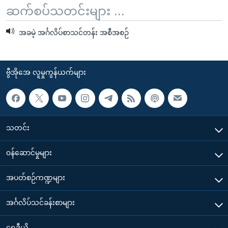
ဆက်စပ်သတင်းများ ...
အခမဲ့ အင်္ဂလိပ်စာသင်တန်း အစီအစဉ်
ဗွီအိုအေ လူမှုကွန်ယက်များ
သတင်း
၀န်ဆောင်မှုများ
အပတ်စဉ်ကဏ္ဍများ
အင်္ဂလိပ်သင်ခန်းစာများ
ရေဒီယို