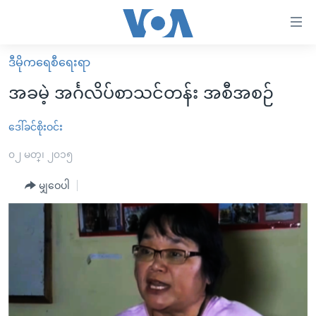
သုံး
ရ
လွယ်ကူ
ဒီမိုကရေစီရေးရာ
မူလစာမျက်နှာ
စေ
အခမဲ့ အင်္ဂလိပ်စာသင်တန်း အစီအစဉ်
မြန်မာ
သည့်
ကမ္ဘာ့သတင်းများ
ဒေါ်ခင်စိုးဝင်း
Link
ဗွီဒီယို
နိုင်ငံတကာ
၀၂ မတ္၊ ၂၀၁၅
များ
သတင်းလွတ်လပ်ခွင့်
အမေရိကန်
မျှဝေပါ
ပင်မ
ရပ်ဝန်းတခု လမ်းတခု အလွန်
တရုတ်
အကြောင်းအရာ
သို့
အင်္ဂလိပ်စာလေ့လာမယ်
အစ္စရေး-ပါလက်စတိုင်း
ကျော်
အပတ်စဉ်ကဏ္ဍများ
အမေရိကန်သုံးအီဒီယံ
ကြည့်
ရေဒီယိုနှင့်ရုပ်သံ အချက်အလက်များ
မကြေးမုံရဲ့ အင်္ဂလိပ်စာ
ရေဒီယို
ရန်
ပင်မ
ရေဒီယို/တီဗွီအစီအစဉ်
ရုပ်ရှင်ထဲက အင်္ဂလိပ်စာ
တီဗွီ