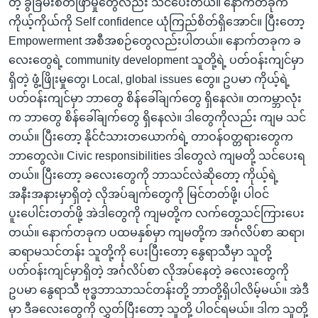
တဲ့ ခွဲခြမ်းစိတ်ဖြာမှုတွေလည်း သင်ပေးတယ်။ နောက်တခုက
ကိုယ့်ကိုယ်ကို Self confidence ယုံကြည်စိတ်ရှိအောင်။ ပြီးတော့
Empowerment အစီအစဉ်တွေလည်းပါတယ်။ နောက်တခုက ခ
လေးတွေရဲ့ community development သူတို့ရဲ့ ပတ်ဝန်းကျင်မှာ
ရှိတဲ့ ဖွံ့ဖြိုးမှုတွေ၊ Local, global issues တွေ။ ဥပမာ ကိုယ့်ရဲ့
ပတ်ဝန်းကျင်မှာ ဘာတွေ စိန်ခေါ်ချက်တွေ ရှိနေလဲ။ တကမ္ဘာလုံး
က ဘာတွေ စိန်ခေါ်ချက်တွေ ရှိနေလဲ။ ဒါတွေကိုလည်း ကျမ သင်
တယ်။ ပြီးတော့ နိုင်ငံသားတယောက်ရဲ့ တာဝန်ဝတ္တရားတွေက
ဘာတွေလဲ။ Civic responsibilities ဒါတွေလဲ ကျမတို့ သင်ပေးရ
တယ်။ ပြီးတော့ ခလေးတွေကို ဘာသင်လဲဆိုတော့ ကိုယ့်ရဲ့
အနီးအနားမှာရှိတဲ့ လိုအပ်ချက်တွေကို မြင်တတ်ဖို့၊ ပါဝင်
ပူးပေါင်းတတ်ဖို့ အဲဒါတွေကို ကျမတို့က လက်တွေ့သင်ကြားပေး
တယ်။ နောက်တခုက ပထမနှစ်မှာ ကျမတို့က အင်္ဂလိပ်စာ ဆရာ၊
ဆရာမသင်တန်း သူတို့ကို ပေးပြီးတော့ နွေရာသီမှာ သူတို့
ပတ်ဝန်းကျင်မှာရှိတဲ့ အင်္ဂလိပ်စာ လိုအပ်နေတဲ့ ခလေးတွေကို
ဥပမာ နွေရာသီ ဗုဒ္ဓဘာသာသင်တန်းတို့ ဘာတို့ရှိပါလိမ့်မယ်။ အဲဒီ
မှာ ဒီခလေးတွေကို လွှတ်ပြီးတော့ သူတို့ ပါဝင်ရမယ်။ ဒါက သူတို့