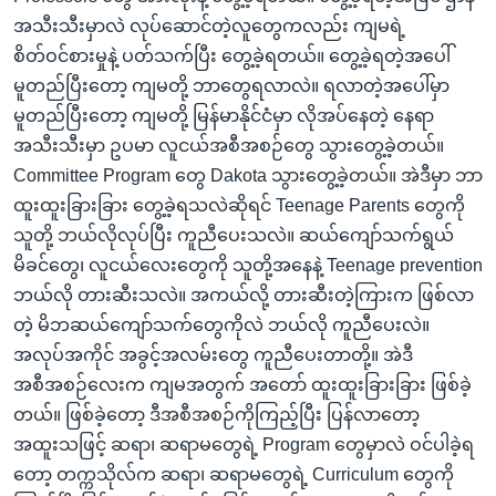
အသီးသီးမှာလဲ လုပ်ဆောင်တဲ့လူတွေကလည်း ကျမရဲ့
စိတ်ဝင်စားမှုနဲ့ ပတ်သက်ပြီး တွေ့ခဲ့ရတယ်။ တွေ့ခဲ့ရတဲ့အပေါ်
မူတည်ပြီးတော့ ကျမတို့ ဘာတွေရလာလဲ။ ရလာတဲ့အပေါ်မှာ
မူတည်ပြီးတော့ ကျမတို့ မြန်မာနိုင်ငံမှာ လိုအပ်နေတဲ့ နေရာ
အသီးသီးမှာ ဥပမာ လူငယ်အစီအစဉ်တွေ သွားတွေ့ခဲ့တယ်။
Committee Program တွေ Dakota သွားတွေ့ခဲ့တယ်။ အဲဒီမှာ ဘာ
ထူးထူးခြားခြား တွေ့ခဲ့ရသလဲဆိုရင် Teenage Parents တွေကို
သူတို့ ဘယ်လိုလုပ်ပြီး ကူညီပေးသလဲ။ ဆယ်ကျော်သက်ရွယ်
မိခင်တွေ၊ လူငယ်လေးတွေကို သူတို့အနေနဲ့ Teenage prevention
ဘယ်လို တားဆီးသလဲ။ အကယ်လို့ တားဆီးတဲ့ကြားက ဖြစ်လာ
တဲ့ မိဘဆယ်ကျော်သက်တွေကိုလဲ ဘယ်လို ကူညီပေးလဲ။
အလုပ်အကိုင် အခွင့်အလမ်းတွေ ကူညီပေးတာတို့။ အဲဒီ
အစီအစဉ်လေးက ကျမအတွက် အတော် ထူးထူးခြားခြား ဖြစ်ခဲ့
တယ်။ ဖြစ်ခဲ့တော့ ဒီအစီအစဉ်ကိုကြည့်ပြီး ပြန်လာတော့
အထူးသဖြင့် ဆရာ၊ ဆရာမတွေရဲ့ Program တွေမှာလဲ ဝင်ပါခဲ့ရ
တော့ တက္ကသိုလ်က ဆရာ၊ ဆရာမတွေရဲ့ Curriculum တွေကို