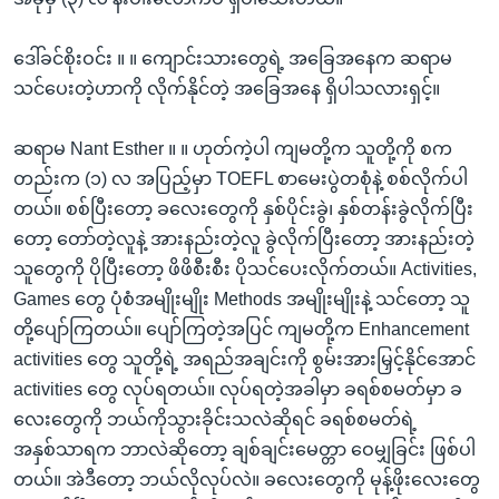
ဒေါ်ခင်စိုးဝင်း ။ ။ ကျောင်းသားတွေရဲ့ အခြေအနေက ဆရာမ
သင်ပေးတဲ့ဟာကို လိုက်နိုင်တဲ့ အခြေအနေ ရှိပါသလားရှင့်။
ဆရာမ Nant Esther ။ ။ ဟုတ်ကဲ့ပါ ကျမတို့က သူတို့ကို စက
တည်းက (၁) လ အပြည့်မှာ TOEFL စာမေးပွဲတစုံနဲ့ စစ်လိုက်ပါ
တယ်။ စစ်ပြီးတော့ ခလေးတွေကို နှစ်ပိုင်းခွဲ၊ နှစ်တန်းခွဲလိုက်ပြီး
တော့ တော်တဲ့လူနဲ့ အားနည်းတဲ့လူ ခွဲလိုက်ပြီးတော့ အားနည်းတဲ့
သူတွေကို ပိုပြီးတော့ ဖိဖိစီးစီး ပိုသင်ပေးလိုက်တယ်။ Activities,
Games တွေ ပုံစံအမျိုးမျိုး Methods အမျိုးမျိုးနဲ့ သင်တော့ သူ
တို့ပျော်ကြတယ်။ ပျော်ကြတဲ့အပြင် ကျမတို့က Enhancement
activities တွေ သူတို့ရဲ့ အရည်အချင်းကို စွမ်းအားမြှင့်နိုင်အောင်
activities တွေ လုပ်ရတယ်။ လုပ်ရတဲ့အခါမှာ ခရစ်စမတ်မှာ ခ
လေးတွေကို ဘယ်ကိုသွားခိုင်းသလဲဆိုရင် ခရစ်စမတ်ရဲ့
အနှစ်သာရက ဘာလဲဆိုတော့ ချစ်ချင်းမေတ္တာ ဝေမျှခြင်း ဖြစ်ပါ
တယ်။ အဲဒီတော့ ဘယ်လိုလုပ်လဲ။ ခလေးတွေကို မုန့်ဖိုးလေးတွေ