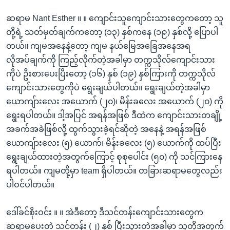
ဆရာမ Nant Esther ။ ။ ကျောင်းသူကျောင်းသားတွေကတော့ သူ
တို့ရဲ့ သတ်မှတ်ချက်ကတော့ (၁၃) နှစ်ကနေ (၁၉) နှစ်လို့ ပြောပါ
တယ်။ ကျမအနေနဲ့တော့ ကျမ နယ်မြေအခြေအနေအရ
လိုအပ်ချက်ကို ကြည့်လိုက်တဲ့အခါမှာ တက္ကသိုလ်ကျောင်းသား
ကိုပဲ ဦးစားပေးပြီးတော့ (၁၆) နှစ် (၁၉) နှစ်ကြားကို တက္ကသိုလ်
ကျောင်းသားတွေကိုပဲ ရွေးချယ်ပါတယ်။ ရွေးချယ်တဲ့အခါမှာ
ယောကျ်ားလေး အယောက် (၂၀)၊ မိန်းခလေး အယောက် (၂၀) ကို
ရွေးရပါတယ်။ ဒါ့အပြင် အရန်အဖြစ် ဒီထဲက ကျောင်းသားတချို့
အခက်အခဲဖြစ်လို့ ထွက်သွားခဲ့ရင်ဆိုတဲ့ အနေနဲ့ အရန်အဖြစ်
ယောကျ်ားလေး (၅) ယောက်၊ မိန်းခလေး (၅) ယောက်ကို ထပ်ပြီး
ရွေးချယ်ထားတဲ့အတွက်ကြောင့် စုစုပေါင်း (၅၀) ကို သင်ကြားနေ
ရပါတယ်။ ကျမတို့မှာ team ရှိပါတယ်။ တခြားဆရာမတွေလည်း
ပါဝင်ပါတယ်။
ဒေါ်ခင်စိုးဝင်း ။ ။ အဲဒီတော့ ဒီသင်တန်းကျောင်းသားတွေက
ဆရာမပေးတဲ့ သင်တန်း (၂) နှစ် ပြီးသွားတဲ့အခါမှာ သူတို့အတွက်