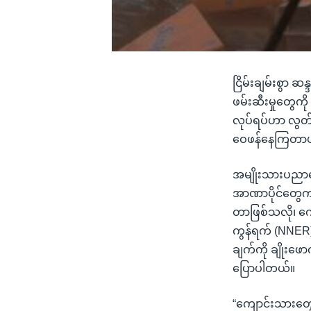
ငြိမ်းချမ်းစွာ 
ဖမ်းဆီးမှုတွေက
လုပ်ရပ်ဟာ လွတ်လ
ဝေဖန်နေကြတာပါ
အမျိုးသားပညာရေ
အာဏာပိုင်တွေက 
တာဖြစ်သလို၊ ကျေ
ကွန်ရက် (NNER)၊
ချက်ကို ချိုးဖ
ပြောပါတယ်။
“ကျောင်းသားတွေ 