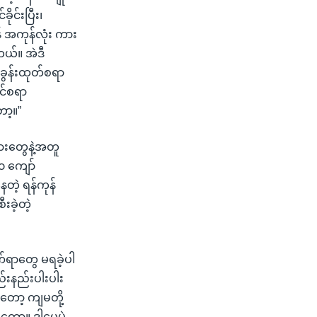
ုင်းပြီး၊
် အကုန်လုံး ကား
ါတယ်။ အဲဒီ
းခွန်းထုတ်စရာ
ုင်စရာ
ာ့။”
သားတွေနဲ့အတူ
၀ ကျော်
တဲ့ ရန်ကုန်
းခဲ့တဲ့
်ရာတွေ မရခဲ့ပါ
်းနည်းပါးပါး
ုတော့ ကျမတို့
ာ့။ ဒါပေမဲ့