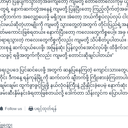
့ဟာမှာ ပြန်ပျက်သွားတဲ့အခါကျတော့ ကျမတို့ တော်တော်လေးကိုမှ ယ
ွေရဲ့ နောက်ဆက်တွဲအနေနဲ့ ကျမတို့ ပြန်ပြီးတော့ ကြည့်လိုက်တဲ့အခ
ူတို့ဘက်က အလျှော့ပေးဖို့ မရှိဘူး။ အဲတော့ ဘယ်ကိစ္စပဲလုပ်လုပ် ငါ
ြေရှင်းမယ်ဆိုတဲ့ဟာမျိုးကို ကျမတို့ သွားတွေ့တဲ့အတွက် တိုင်းပြည်ရ
ိတ်မကောင်းဖြစ်ရတယ်။ နောက်ပြီးတော့ ကလေးတွေကိစ္စပေါ့။ အခု ဖ
ာရသွားတဲ့ ကလေးတွေကိစ္စကိုလည်း ကျမတို့ သိပ်စိတ်ပူပါတယ်။
သားစုနဲ့ ဆက်သွယ်ပေးဖို့၊ အမြန်ဆုံး ပြန်လွတ်အောင်လုပ်ဖို့၊ ထိခိုက
ခွင့် ရဖို့အတွက်ကိုလည်း ကျမတို့ တောင်းဆိုချင်ပါတယ်။”
းဥပဒေ ပြင်ဆင်ပေးဖို့ အတွက် ဆန္ဒပြနေကြတဲ့ ကျောင်းသားတွေဟ
ုင်း ဒီကနေ့ ရန်ကုန်မြို့ကို ဆက်လက် ချီတက်ဖို့ ကြိုးစားခဲ့ကြတာပ
းချမ်းချမ်း ထွက်ခွာခွင့်ပြုဖို့ နယ်လုံဝန်ကြီးနဲ့ ညှိနှိုင်းခဲ့ပေမဲ့ နောက်ဆု
မ်းဆီးနှိမ်နင်းခံရတာဖြစ်တယ်လို့ ဒေါက်တာ သိန်းလွင်က ပြောပါတယ
Follow us
ပရင့်ထုတ်ရန်
ြူထွေး