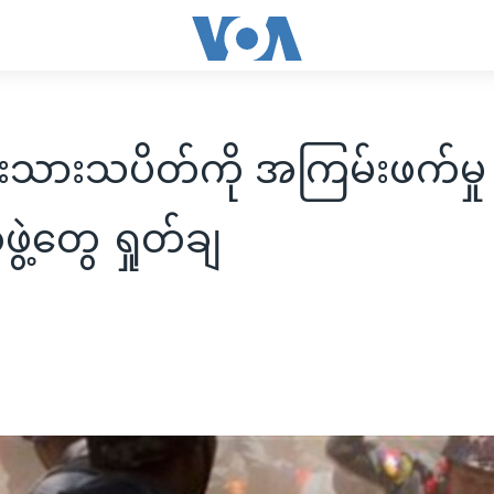
းသားသပိတ်ကို အကြမ်းဖက်မှု
ဲ့တွေ ရှုတ်ချ