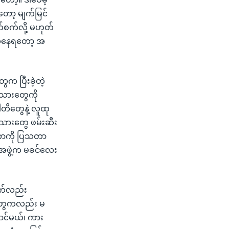
ော့ မျက်မြင်
ိက်စက်လို့ မဟုတ်
ယ်နေရတော့ အ
က ပြီးခဲ့တဲ့
းသားတွေကို
ပါတီတွေနဲ့ လူထု
းသားတွေ ဖမ်းဆီး
ဆိုတာကို ပြသတာ
ားအဖွဲ့က မခင်လေး
က်လည်း
ာတွေကလည်း မ
ောင်မယ်၊ ကား