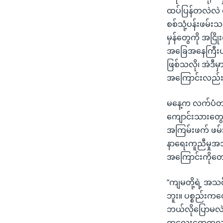
ထပ်ပြန်တလဲလဲ ရိ
စစ်သုံ့ပန်းဖမ်း
မှန်တွေကို အငြို
အခြေအနေကြီးဟာ အ
ဖြစ်သလို၊ အဲဒီမှ
အကြောင်းလည်း မ
မနေ့က လက်ပံတန်း
ကျောင်းသားတွေက
အကြမ်းဖက် ဖမ်း
နာရေးကူညီမှုအသင်
အကြောင်းကိုတေ
“ကျမတို့ရဲ့ အသ
ဘူး။ ပစ္စည်းကတ
ဘယ်လိုပြောမလဲ၊ 
ကလေးတွေကလည်း 