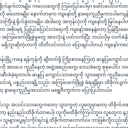
ုက်နှက်တာမျိုး၊ ကလေးတွေကို ကြမ်းပြင်ပေါ်မှာ ခေါင်းပေါ်လက်တင်ခိ
သလို ဖမ်းတာမျိုး၊ နောက်တခုက ကျနော်တို့ နာရေးကူညီမှုကားပါမကျန
းတကြီးနဲ့ ရိုက်ခွဲတာမျိုး၊ အဲဒါတွေ အကုန်လုံးကို ကျနော်တို့ မြင်နေပ
စိုးရရဲ့ ပြုပြင်ပြောင်းလဲရေးကို ကျနော့်အနေနဲ့တော့ ပြန်ပြီးမေ
ာ အကြမ်းဖက်ဖြိုခွဲမှုတွေ အားလုံးနဲ့ ပတ်သက်ပြီး ဘယ်လိုမှ လက်ခံနိ
ရှိဘူးဆိုတဲ့ဟာကို တိတိလင်းလင်းပဲ ပြောချင်ပါတယ် ကျနော်ကတေ
မြို့ကနေ ရန်ကုန်ကို ချီတက်ဖို့ ကြိုးစားနေကြတဲ့ ဆန္ဒပြကျောင်
ို အားပေး ကူညီနေတဲ့ အဖွဲ့အစည်းတွေ၊ ဒေသခံတွေ စုစုပေါင်း ၁၀
ဆီးခံခဲ့ရတာပါ။ ဆန္ဒပြ ကျောင်းသားတွေကို သွားရောက် ကူညီပေးနေ
းရဲ့ ပစ္စည်းတချို့လည်း အကြမ်းဖက်ဖြိုခွဲ ခံရချိန်မှာ ထိခိုက်ပျက်စီ
ာ့ နာရေးကူညီမှုအသင်းက မရွှေဇီးကွက်က ပြောပြပါတယ်။
င်းသူ၊ အသင်းသားတွေကတော့ သွားကူတဲ့ လူတွေမှာတော့ ထိခိုက်ဒဏ
ော့ နည်းနည်းထိခိုက်တာပေါ့၊ လူကိုမထိခိုက်ကြပါဘူး။ လူတွေက နည
သူများပွေ့ရင်းကိုင်ရင်းနဲ့ ထိခိုက်တာလောက်ပဲ။ ဘာဖြစ်လို့လည်းဆိ
သူတို့ ကယ်ဆယ်ရေးအနေနဲ့ ထင်ထင်ရှားရှားလေးတွေ ဝတ်ထားတေ