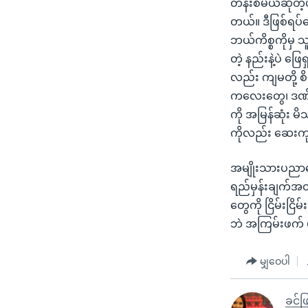
တန်းစီမယ်ဆိုတဲ
တယ်။ ဒီဖြစ်ရပ်တ
ဘယ်ကိစ္စကိုမှ သ
တဲ့ နည်းနဲ့ပဲ ဖ
လည်း ကျမတို့ စ
ကလေးတွေ၊ ဒဏ်ရ
ကို အမြန်ဆုံး မိ
ကိုလည်း ဆေးကုသ
အမျိုးသားပညာရေ
ရည်မှန်းချက်အတိ
တွေကို ငြိမ်းငြိမ်
ဘဲ အကြမ်းဖက် ဖ
မျှဝေပါ
ခင်ဖ