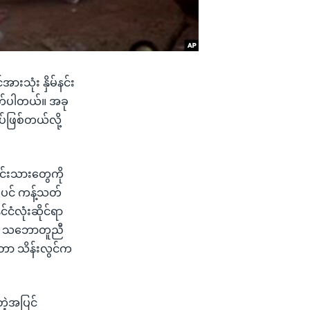
းသုံး နှိမ်နင်း
ုက်ပါတယ်။ အခု
ပ်ဖြစ်တယ်လို့
င်းသားတွေကို
်ပင် ကန့်သတ်
ငံလုံးဆိုင်ရာ
းတဲ့ သဘောတူညီ
တာ သိန်းလွင်က
တဲ့အပြင်