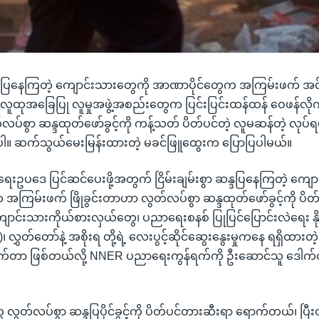
ဆန္ဒပြနေကြတဲ့ ကျောင်းသားတွေကို အာဏာပိုင်တွေက အကြမ်းဖက် အင်အာ
ို လူထုအခြေပြု လူမှုအဖွဲ့အစည်းတွေက ပြင်းပြင်းထန်ထန် ဝေဖန်လိ
ပ်စွာ ဆန္ဒထုတ်ဖော်ခွင့်ကို ကန့်သတ် ပိတ်ပင်တဲ့ လူမဆန်တဲ့ လုပ်ရ
။ ဆက်သွယ်မေးမြန်းထားတဲ့ မခင်ဖြူထွေးက ပြောပြပါမယ်။
းဥပဒေ ပြင်ဆင်ပေးဖို့အတွက် ငြိမ်းချမ်းစွာ ဆန္ဒပြနေကြတဲ့ ကျော
အကြမ်းဖက် ဖြိုခွင်းတာဟာ လွတ်လပ်စွာ ဆန္ဒထုတ်ဖော်ခွင့်ကို ပိတ
ာင်းသားကိုယ်စားလှယ်တွေ၊ ပညာရေးစနစ် ပြုပြင်ပြောင်းလဲရေး နိုင်
 လွှတ်တော်နဲ့ အစိုးရ တို့ရဲ့ လေးပွင့်ဆိုင်ဆွေးနွေးမှုကနေ ရရှိထာ
ောက်တာ ဖြစ်တယ်လို့ NNER ပညာရေးကွန်ရက်ကို ဦးဆောင်သူ ဒေါက်
လွတ်လပ်စွာ ဆန္ဒပြပိုင်ခွင့်ကို ပိတ်ပင်တားဆီးရာ ရောက်တယ်၊ ပြီး