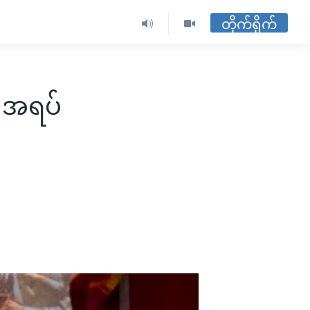
တိုက်ရိုက်
 အရပ်