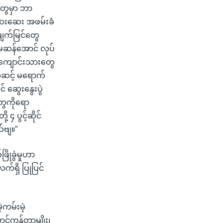
တွေမှာ ဘာ
ဆေးဆေး အဖမ်းခံ
မျက်မြင်တွေ
ူမဆန်အောင် လုပ်
 ကျောင်းသားတွေ
အဆင့် မရောက်
် ဆွေးနွေးပွဲ
ွေကိုရော
၄ ပွင့်ဆိုင်
်ဗျ။”
ိုခွဲမှုဟာ
်ရှိ ပြုပြင်
့ကမ်းမဲ့
င့်ကန်တာမျိုး၊