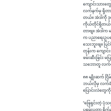
ကျောင်းသားတွေ
လက်နက်မှ ရှိတ
တယ်။ အဲဒါကို ဒု
ကိုယ်တိုင်ရှိတ
တာဗျ။ အဲဒါက မ
က ပညာရေးဥပဒေက
သေးဘူးဗျ။ ပြင်ဖိ
တုန်းက ကျောင်း
ဖမ်းဆီးခြင်း မပ
သဘောတူ လက်မှတ
၈၈ မျိုးဆက် ငြိ
ဘယ်လိုမှ လက်ခံန
ပြောင်းလဲတွေကိ
“ဖြေရှင်းတဲ့ ပုံ
ပရမ်းပတာ ရိုက်