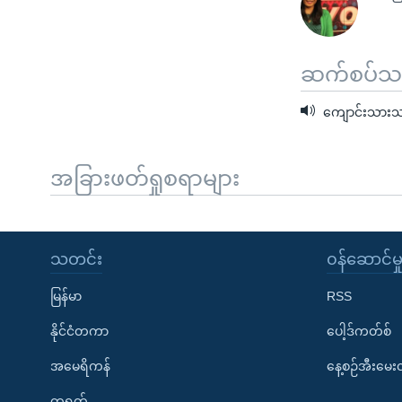
ဆက်စပ်သတင
ကျောင်းသားသပိ
အခြားဖတ်ရှုစရာများ
သတင်း
၀န်ဆောင်မှ
မြန်မာ
RSS
နိုင်ငံတကာ
ပေါ့ဒ်ကတ်စ်
အမေရိကန်
နေ့စဉ်အီးမေ
တရုတ်