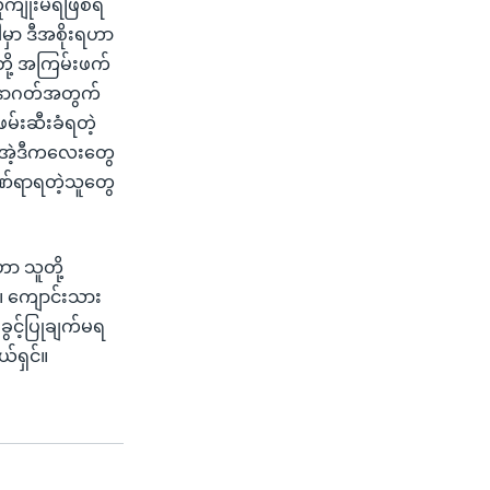
ူကျုံးမရဖြစ်ရ
ါမှာ ဒီအစိုးရဟာ
တို့ အကြမ်းဖက်
ဲ့အနာဂတ်အတွက်
မ်းဆီးခံရတဲ့
 အဲ့ဒီကလေးတွေ
်ဒဏ်ရာရတဲ့သူတွေ
ာ သူတို့
ါ။ ကျောင်းသား
ံး ခွင့်ပြုချက်မရ
်ရှင်။