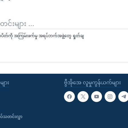
်းများ ...
တ်ကို အကြမ်းဖက်မှု အရပ်ဘက်အဖွဲ့တွေ ရှုတ်ချ
ုများ
ဗွီအိုအေ လူမှုကွန်ယက်များ
းလ်သတင်းလွှာ