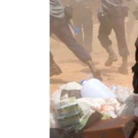
သုတပဒေသာ အင်္ဂလိပ်စာ
အ
ညွန်း
စာမျက်နှာ
သို့
ကျော်
ကြည့်
ရန်
ရှာဖွေ
ရန်
နေရာ
သို့
ကျော်
ရန်