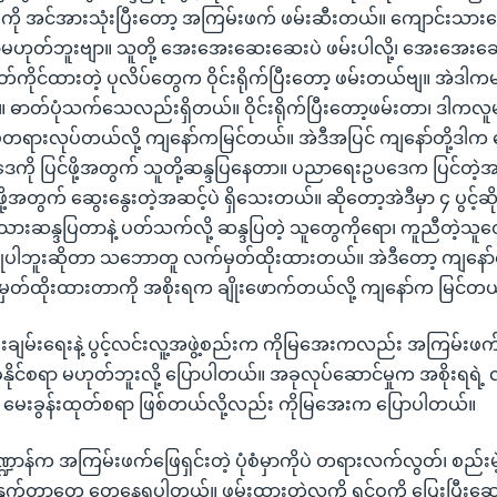
ကို အင်အားသုံးပြီးတော့ အကြမ်းဖက် ဖမ်းဆီးတယ်။ ကျောင်းသား
ာမဟုတ်ဘူးဗျာ။ သူတို့ အေးအေးဆေးဆေးပဲ ဖမ်းပါလို့၊ အေးအေး
တ်ကိုင်ထားတဲ့ ပုလိပ်တွေက ဝိုင်းရိုက်ပြီးတော့ ဖမ်းတယ်ဗျ။ အဲဒါက
ယ်။ ဓာတ်ပုံသက်သေလည်းရှိတယ်။ ဝိုင်းရိုက်ပြီးတော့ဖမ်းတာ၊ ဒါကလ
တရားလုပ်တယ်လို့ ကျနော်ကမြင်တယ်။ အဲဒီအပြင် ကျနော်တို့ဒါက
ို ပြင်ဖို့အတွက် သူတို့ဆန္ဒပြနေတာ။ ပညာရေးဥပဒေက ပြင်တဲ့
ု့အတွက် ဆွေးနွေးတဲ့အဆင့်ပဲ ရှိသေးတယ်။ ဆိုတော့အဲဒီမှာ ၄ ပွင့်ဆိုင
သားဆန္ဒပြတာနဲ့ ပတ်သက်လို့ ဆန္ဒပြတဲ့ သူတွေကိုရော၊ ကူညီတဲ့သူတ
ြုပါဘူးဆိုတာ သဘောတူ လက်မှတ်ထိုးထားတယ်။ အဲဒီတော့ ကျနော်တို့ 
်ထိုးထားတာကို အစိုးရက ချိုးဖောက်တယ်လို့ ကျနော်က မြင်တယ
မ်းချမ်းရေးနဲ့ ပွင့်လင်းလူ့အဖွဲ့စည်းက ကိုမြအေးကလည်း အကြမ်းဖက်ဖြ
ိုင်စရာ မဟုတ်ဘူးလို့ ပြောပါတယ်။ အခုလုပ်ဆောင်မှုက အစိုးရရဲ့ လက
ု မေးခွန်းထုတ်စရာ ဖြစ်တယ်လို့လည်း ကိုမြအေးက ပြောပါတယ်။
သဏ္ဍာန်က အကြမ်းဖက်ဖြေရှင်းတဲ့ ပုံစံမှာကိုပဲ တရားလက်လွတ်၊ စည်းမဲ
နှက်တာတွေ တွေ့နေရပါတယ်။ ဖမ်းထားတဲ့လူကို ရင်ဝကို ပြေးပြီးဆော