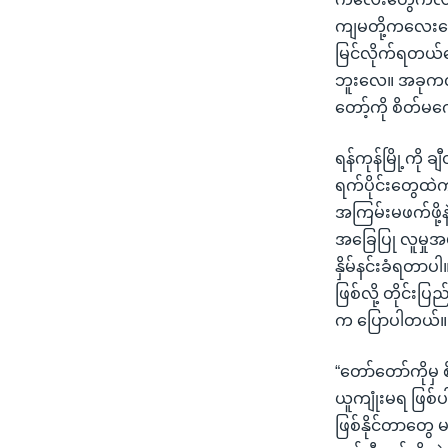
ကျမတို့ကလေးတွ
မြင်လိုက်ရတယ်ပေါ
ဘူးလေ။ အခုကလူ
တော့်ကို စိတ်မ
ရန်ကုန်မြို့ကို
ရက်ပိုင်းတွေထဲ
အကြမ်းမဖက်ဖို့နဲ့
အခြေပြု လူမှုအ
နှိမ်နင်းခံရတာပါ
ဖြစ်လို့ တိုင်း
က ပြောပါတယ်။
“တော်တော်ကို
ယူကျုံးမရ ဖြစ
ဖြစ်နိုင်တာတွေ