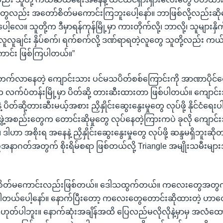
ေလည်း အတော်စိတ်မကောင်းကြဘူးပေါ့နော်။ ဘာဖြစ်လို့လည်းဆိုတ
့လေ။ သူတို့က ဒီမှာရန်ကုန်မြို့မှာ ကားတိုက်လို့၊ ဘာလို့၊ သူများနှ
လူချင်း နှိပ်စက်၊ ရက်စက်လို့ ဒဏ်ရာရတဲ့လူတွေ သူတို့လည်း က
ကောင်း ဖြစ်ကြပါတယ်။”
 ချီတက်လာနေတဲ့ ကျောင်းသား ပင်မသပိတ်စစ်ကြောင်းကို အာဏာပိုင်တွေ
က လက်ပံတန်းမြို့မှာ ပိတ်ဆို့ တားဆီးထားတာ ဖြစ်ပါတယ်။ ကျောင်
 ပိတ်ဆို့တားဆီးမယ့်အစား ညှိနှိုင်းဆွေးနွေးမှုတွေ လုပ်ဖို့ နိုင်ငံရေး
ဖွဲ့အစည်းတွေက တောင်းဆိုမှုတွေ လုပ်နေတဲ့ကြားကပဲ ခုလို ကျောင်
။ ဒါဟာ အစိုးရ အနေနဲ့ ညှိနှိုင်းဆွေးနွေးမှုတွေ လုပ်ဖို့ ဆန္ဒမရှိဘူး
ပြည်အနာဂတ်အတွက် စိုးရိမ်စရာ ဖြစ်တယ်လို့ Triangle အမျိုးသမီးမျ
မှ စိတ်မကောင်းလည်းဖြစ်တယ်။ ဒေါသထွက်တယ်။ ကလေးတွေအတွ
်ပါတယ်ပေါ့နော်။ နောက်ပြီးတော့ ကလေးတွေတောင်းဆိုထားတဲ့ ဟ
 မဟုတ်ပါဘူး။ နောက်ဆုံးအချိန်အထိ ပြေလည်မလိုလိုနဲ့မှာမှ အလံထ