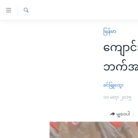
သုံး
ရ
ရှာဖွေ
လွယ်ကူ
မူလစာမျက်နှာ
မြန်မာ
ရ
စေ
မြန်မာ
လာ
ကျောင်
သည့်
ဒ်
ကမ္ဘာ့သတင်းများ
Link
ဗွီဒီယို
နိုင်ငံတကာ
ဘက်အဖွ
များ
သတင်းလွတ်လပ်ခွင့်
အမေရိကန်
ပင်မ
ရပ်ဝန်းတခု လမ်းတခု အလွန်
တရုတ်
ခင်ဖြူထွေး
အကြောင်းအရာ
အင်္ဂလိပ်စာလေ့လာမယ်
အစ္စရေး-ပါလက်စတိုင်း
၁၀ မတ္၊ ၂၀၁၅
သို့
အပတ်စဉ်ကဏ္ဍများ
အမေရိကန်သုံးအီဒီယံ
ကျော်
မျှဝေပါ
ကြည့်
ရေဒီယိုနှင့်ရုပ်သံ အချက်အလက်များ
မကြေးမုံရဲ့ အင်္ဂလိပ်စာ
ရေဒီယို
ရန်
ရေဒီယို/တီဗွီအစီအစဉ်
ရုပ်ရှင်ထဲက အင်္ဂလိပ်စာ
တီဗွီ
ပင်မ