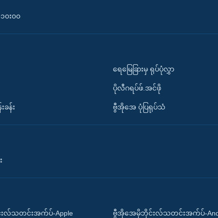
၀-၁၀း၀၀
ရေမြေခြားမှ ရုပ်ပုံလွှာ
ပိုလီဂရပ်ဖ်.အင်ဖို
်းခန်း
ဗွီအိုအေ ပုံပြရုပ်သံ
း
ိုင်းလ်သတင်းအက်ပ်-Apple
ဗွီအိုအေမိုဘိုင်းလ်သတင်းအက်ပ်-An