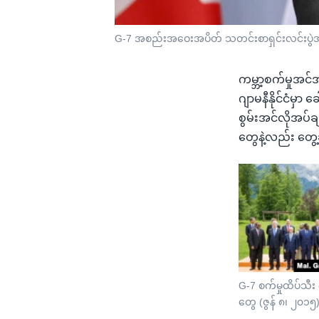
G-7 အစည်းအဝေးအပိတ် သတင်းစာရှင်းလင်းပွဲအ
ကမ္ဘာ့စက်မှုအင်အ
ဂျာမနီနိုင်ငံမှ
စွမ်းအင်လိုအပ်
တွေနဲ့လည်း တွေ့
G-7 စက်မှုထိပ်သီး 
တွေ (ဇွန် ၈၊ ၂၀၁၅