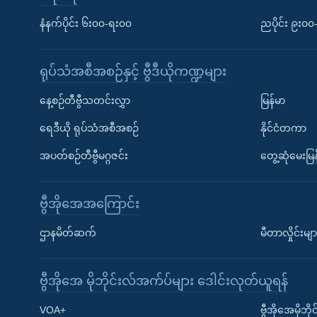
နံနက်ပိုင်း ၆း၀၀-ရး၀၀
ညပိုင်း ၉း၀
ရုပ်သံအစီအစဉ်နှင့် ဗွီဒီယိုကဏ္ဍများ
နေ့စဉ်တီဗွီသတင်းလွှာ
မြန်မာ
ရေဒီယို ရုပ်သံအစီအစဉ်
နိုင်ငံတကာ
အပတ်စဉ်တီဗွီမဂ္ဂဇင်း
တွေ့ဆုံမေးမြန
ဗွီအိုအေအကြောင်း
ဌာနမိတ်ဆက်
မီတာလှိုင်းမျာ
ဗွီအိုအေ မိုဘိုင်းလ်အက်ပ်များ ဒေါင်းလုတ်ယူရန်
Learning English
VOA+
ဗွီအိုအေမိုဘ