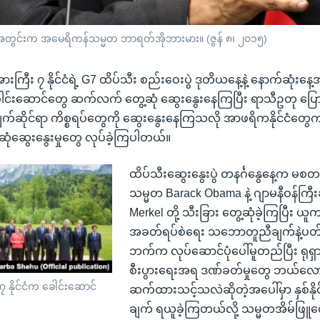
တွင်းက အမေရိကန်သမ္မတ ဘာရတ်အိုဘားမား။ (ဇွန် ၈၊ ၂၀၁၅)
ားကြီး ၇ နိုင်ငံရဲ့ G7 ထိပ်သီး စည်းဝေးပွဲ ဒုတိယနေ့နဲ့ နောက်ဆုံးနေ
ာ ခေါင်းဆောင်တွေ ဆက်လက် တွေ့ဆုံ ဆွေးနွေးနေကြပြီး ရာသီဥတု ပြော
ချက်ဆိုင်ရာ ကိစ္စရပ်တွေကို ဆွေးနွေးနေကြသလို အာဖရိကနိုင်ငံတွေ
ဆုံဆွေးနွေးမှုတွေ လုပ်ခဲ့ကြပါတယ်။
ထိပ်သီးဆွေးနွေးပွဲ တနင်္ဂနွေနေ့က မစ
သမ္မတ Barack Obama နဲ့ ဂျာမနီဝန်ကြီး
Merkel တို့ သီးခြား တွေ့ဆုံခဲ့ကြပြီး ယူ
အခတ်ရပ်စဲရေး သဘောတူညီချက်နဲ့ပတ်သက
ဘက်က လုပ်ဆောင်ပုံပေါ်မူတည်ပြီး ရုရှ
စီးပွားရေးအရ ဒဏ်ခတ်မှုတွေ ဘယ်လ
၇ နိုင်ငံက ခေါင်းဆောင်
ဆက်ထားသင့်သလဲဆိုတဲ့အပေါ်မှာ နှစ်နိ
)
ချက် ရယူခဲ့ကြတယ်လို့ သမ္မတအိမ်ဖြူ