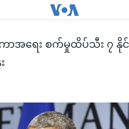
တကာအရေး စက်မှုထိပ်သီး ၇ နိုင်
ေး