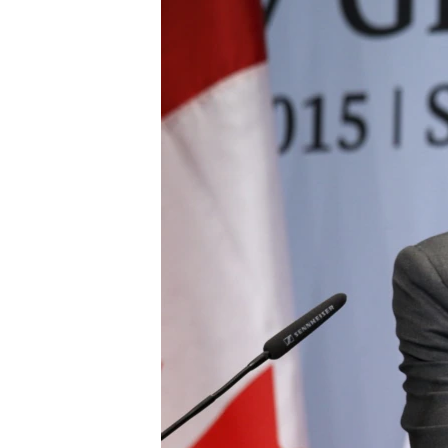
သုတပဒေသာ အင်္ဂလိပ်စာ
အ
ညွန်း
စာမျက်နှာ
သို့
ကျော်
ကြည့်
ရန်
ရှာဖွေ
ရန်
နေရာ
သို့
ကျော်
ရန်