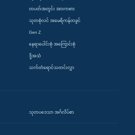
တပတ်အတွင်း အားကစား
သုတစုံလင် အမေရိကန်တခွင်
Gen Z
နေရာပေါင်းစုံ အကြောင်းစုံ
ဒို့အသံ
သက်တံရောင်သတင်းလွှာ
သုတပဒေသာ အင်္ဂလိပ်စာ