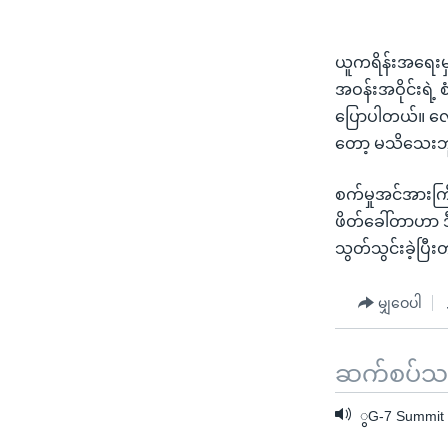
ယူကရိန်းအရေးမှာ 
အဝန်းအဝိုင်းရဲ့ 
ပြောပါတယ်။ လေ
တော့ မသိသေးဘူးလ
စက်မှုအင်အားကြီး
ဖိတ်ခေါ်တာဟာ ဒီန
သွတ်သွင်းခဲ့ပြီ
မျှဝေပါ
ဆက်စပ်သတင
ွG-7 Summit