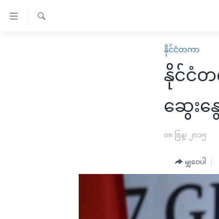
သုံး
ရ
ရှာဖွေ
လွယ်ကူ
မူလစာမျက်နှာ
နိုင်ငံတကာ
ရ
စေ
မြန်မာ
လာ
နိုင်ငံ
သည့်
ဒ်
ကမ္ဘာ့သတင်းများ
Link
ဗွီဒီယို
နိုင်ငံတကာ
ဆွေးနွ
များ
သတင်းလွတ်လပ်ခွင့်
အမေရိကန်
ပင်မ
ရပ်ဝန်းတခု လမ်းတခု အလွန်
တရုတ်
၀၈ ဇြန္၊ ၂၀၁၅
အကြောင်းအရာ
အင်္ဂလိပ်စာလေ့လာမယ်
အစ္စရေး-ပါလက်စတိုင်း
သို့
မျှဝေပါ
အပတ်စဉ်ကဏ္ဍများ
အမေရိကန်သုံးအီဒီယံ
ကျော်
ကြည့်
ရေဒီယိုနှင့်ရုပ်သံ အချက်အလက်များ
မကြေးမုံရဲ့ အင်္ဂလိပ်စာ
ရေဒီယို
ရန်
ရေဒီယို/တီဗွီအစီအစဉ်
ရုပ်ရှင်ထဲက အင်္ဂလိပ်စာ
တီဗွီ
ပင်မ