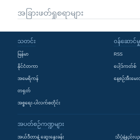
အခြားဖတ်ရှုစရာများ
သတင်း
၀န်ဆောင်မှ
မြန်မာ
RSS
နိုင်ငံတကာ
ပေါ့ဒ်ကတ်စ်
အမေရိကန်
နေ့စဉ်အီးမေ
တရုတ်
အစ္စရေး-ပါလက်စတိုင်း
အပတ်စဉ်ကဏ္ဍများ
အယ်ဒီတာနဲ့ ဆွေးနွေးခန်း
သိပ္ပံနဲ့နည်း