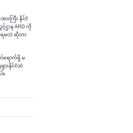
ားကြီး နိုင်ငံ
ွှင့်ဌာန ARD ကို
်ရမလဲ ဆိုတာ
က်ရောက်ဖို့ မ
ှားနိုင်ငံထဲ
ပါ။