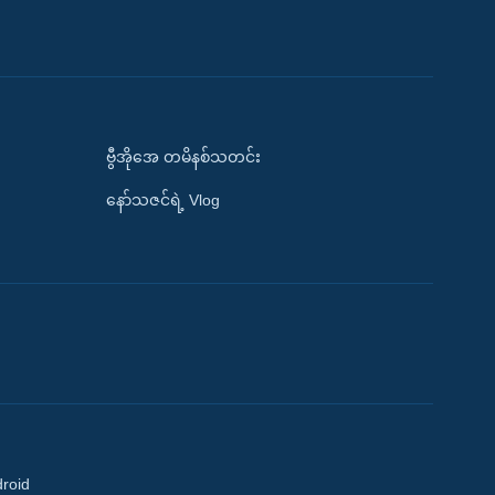
ဗွီအိုအေ တမိနစ်သတင်း
နော်သဇင်ရဲ့ Vlog
droid