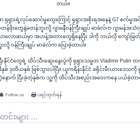
တယ်။
ရုရှားရဲ့လုပ်ဆောင်မှုတွေကြောင့် ရုရှားအစိုးရအနေနဲ့ G7 စက်မှုအင်အ
စံတန်ဖိုးတွေနဲ့မတန်ဘူးလို့ ဂျာမနီဝန်ကြီးချုပ် မာခဲလ်က ဂျာမန်အသံလ
ာလောဆယ်မှာ အဟန့်အတားတွေရှိနေပြီး ဒါကို ဘယ်လို ကျော်ဖြတ
ို့ ဝန်ကြီးချုပ် မာခဲလ်က ပြောခဲ့တာပါ။
နိုင်ငံတွေရဲ့ ထိပ်သီးဆွေးနွေးပွဲကို ရုရှားသမ္မတ Vladimir Putin တ
ှစ် ဒုတိယနှစ် ဖြစ်သွားပါပြီ။ ယူကရိန်းနိုင်ငံ ခရိုင်းမီးယားဒေသကို ရုရ
းတဲ့နောက် ပြီးခဲ့တဲ့နှစ်က သူ့ကို ထိပ်သီးအစည်းအဝေးကနေ ပယ်ခဲ့တာ
Follow us
ပရင့်ထုတ်ရန်
်းများ ...