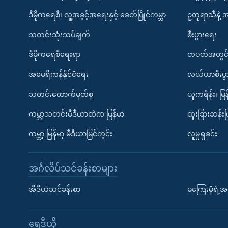
ဒီမိုကရေစီ၊ လူ့အခွင့်အရေးနှင့် ခေတ်ပြိုင်ကမ္ဘာ
ဥတုရာသီနဲ့ 
သတင်းသုံးသပ်ချက်
စီးပွားရေး
ဒီမိုကရေစီရေးရာ
တပတ်အတွင်
အမေရိကန်နိုင်ငံရေး
လယ်ယာစီးပွ
သတင်းထောက်မှတ်စု
ယူကရိန်း၊ မြန
ကမ္ဘာ့သတင်းမီဒီယာထဲက မြန်မာ
ထူးခြားဆန်း
ကမ္ဘာ့ မြန်မာ့ မီဒီယာမြင်ကွင်း
လူမှုရှုခင်း
အင်္ဂလိပ်သင်ခန်းစာများ
အီဒီယံသင်ခန်းစာ
မကြေးမုံရဲ့အင
ရေဒီယို