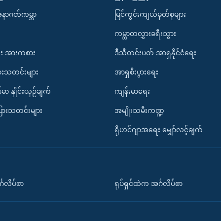
အနာဂတ်ကမ္ဘာ
မြင်ကွင်းကျယ်မှတ်စုများ
ကမ္ဘာတလွှားခရီးသွား
း အားကစား
ဒီသီတင်းပတ် အာရှနိုင်ငံရေး
ားသတင်းများ
အာရှစီးပွားရေး
်မာ နှိုင်းယှဉ်ချက်
ကျန်းမာရေး
ပြားသတင်းများ
အမျိုးသမီးကဏ္ဍ
ရိုဟင်ဂျာအရေး မျှော်လင့်ချက်
်္ဂလိပ်စာ
ရုပ်ရှင်ထဲက အင်္ဂလိပ်စာ