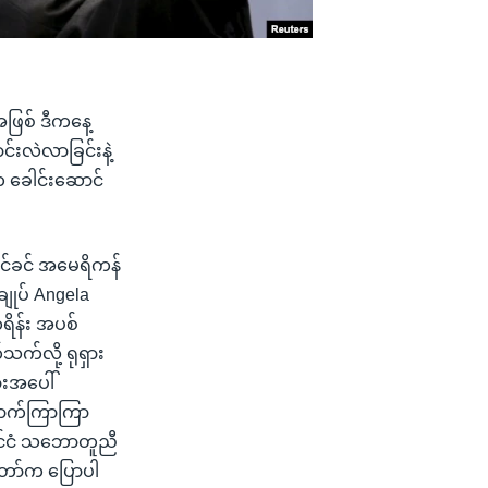
့အဖြစ် ဒီကနေ့
င်းလဲလာခြင်းနဲ့
က ခေါင်းဆောင်
တင်ခင် အမေရိကန်
ချုပ် Angela
ကရိန်း အပစ်
်လို့ ရုရှား
ားအပေါ်
ောက်ကြာကြာ
ုင်ငံ သဘောတူညီ
တော်က ပြောပါ