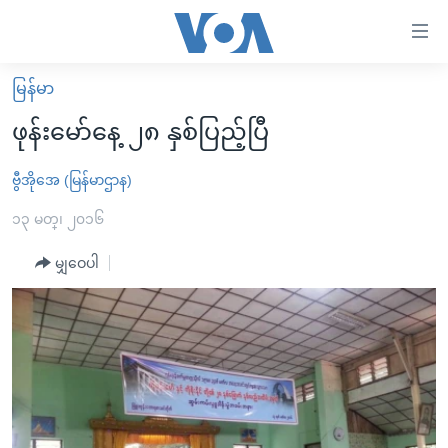
သုံး
ရ
လွယ်ကူ
မြန်မာ
မူလစာမျက်နှာ
စေ
ဖုန်းမော်နေ့ ၂၈ နှစ်ပြည့်ပြီ
မြန်မာ
သည့်
ကမ္ဘာ့သတင်းများ
ဗွီအိုအေ (မြန်မာဌာန)
Link
ဗွီဒီယို
နိုင်ငံတကာ
၁၃ မတ္၊ ၂၀၁၆
များ
သတင်းလွတ်လပ်ခွင့်
အမေရိကန်
မျှဝေပါ
ပင်မ
ရပ်ဝန်းတခု လမ်းတခု အလွန်
တရုတ်
အကြောင်းအရာ
သို့
အင်္ဂလိပ်စာလေ့လာမယ်
အစ္စရေး-ပါလက်စတိုင်း
ကျော်
အပတ်စဉ်ကဏ္ဍများ
အမေရိကန်သုံးအီဒီယံ
ကြည့်
ရေဒီယိုနှင့်ရုပ်သံ အချက်အလက်များ
မကြေးမုံရဲ့ အင်္ဂလိပ်စာ
ရေဒီယို
ရန်
ပင်မ
ရေဒီယို/တီဗွီအစီအစဉ်
ရုပ်ရှင်ထဲက အင်္ဂလိပ်စာ
တီဗွီ