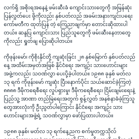
လက်ရှိ အစိုးရအနေနဲ့ ဖမ်းဆီးခံ ကျောင်းသားတွေကို အမြန်ဆုံး
ပြန်လွှတ်ပေး ဖို့ကိုလည်း နှစ်ပတ်လည် အခမ်းအနားကျင်းပရေး
ကော်မတီက ထုတ်ပြန် တဲ့ ကြေညာချက်မှာ တောင်းဆိုထားပါ
တယ်။ ဆန္ဒပြ ကျောင်းသား ပြည်သူတွေကို ဖမ်းဆီးနေတာတွေ
ကိုလည်း ရှုတ်ချ ပြောဆိုပါတယ်။
ကိုဖုန်းမော်၊ ကိုစိုးနိုင်တို့ ကျဆုံးခြင်း ၂၈ နှစ်မြောက် နှစ်ပတ်လည်
နေ့ အထိမ်းအမှတ်အဖြစ် နိုင်ငံရေး အကျဉ်း သားဟောင်းများ
အဖွဲ့ကလည်း သဝဏ်လွှာ ပေးပို့ခဲ့ပါတယ်။ ၁၉၈၈ ခုနှစ် မတ်လ
၁၃ ရက် ကိုဖုန်းမော် ကျဆုံး ပြီးနောက်ပိုင်း သယ်ဆောင်ခဲ့ကြတဲ့
၈၈၈၈ ဒီမိုကရေစီရေး လှုပ်ရှားမှု၊ ဒီမိုကရေစီရေး၊ ငြိမ်းချမ်းရေးနဲ့
ပြည်သူ့ အာဏာ တည်မြဲရေးအတွက် စွန့်လွှတ် အနစ်နာခံခဲ့ကြသူ
တွေအားလုံးကို ဦးညွတ်ပါကြောင်း နိုင်ငံရေး အကျဉ်း သား
ဟောင်းများအဖွဲ့ရဲ့ သဝဏ်လွှာမှာ ဖော်ပြထားပါတယ်။
၁၉၈၈ ခုနှစ်၊ မတ်လ ၁၃ ရက်နေ့ညက စက်မှုတက္ကသိုလ်