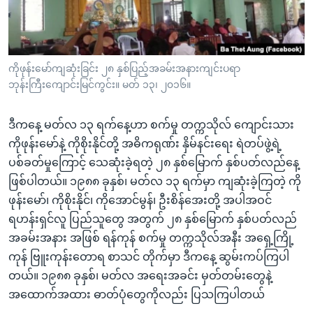
အ
သုတပဒေသာ အင်္ဂလိပ်စာ
ညွန်း
Learning English
စာမျက်နှာ
သို့
ဗွီအိုအေ လူမှုကွန်ယက်များ
ကိုဖုန်းမော်ကျဆုံးခြင်း ၂၈ နှစ်ပြည့်အခမ်းအနားကျင်းပရာ
ကျော်
ဘုန်းကြီးကျောင်းမြင်ကွင်း။ မတ် ၁၃၊ ၂၀၁၆။
ကြည့်
ရန်
ဒီကနေ့ မတ်လ ၁၃ ရက်နေ့ဟာ စက်မှု တက္ကသိုလ် ကျောင်းသား
ဘာသာစကားများ
ရှာဖွေ
ကိုဖုန်းမော်နဲ့ ကိုစိုးနိုင်တို့ အဓိကရုဏ်း နှိမ်နင်းရေး ရဲတပ်ဖွဲ့ရဲ့
ရန်
ပစ်ခတ်မှုကြောင့် သေဆုံးခဲ့ရတဲ့ ၂၈ နှစ်မြောက် နှစ်ပတ်လည်နေ့
နေရာ
ဖြစ်ပါတယ်။ ၁၉၈၈ ခုနှစ်၊ မတ်လ ၁၃ ရက်မှာ ကျဆုံးခဲ့ကြတဲ့ ကို
သို့
ဖုန်းမော်၊ ကိုစိုးနိုင်၊ ကိုအောင်မွန်၊ ဦးစိန်အေးတို့ အပါအဝင်
ကျော်
ရဟန်းရှင်လူ ပြည်သူတွေ အတွက် ၂၈ နှစ်မြောက် နှစ်ပတ်လည်
ရန်
အခမ်းအနား အဖြစ် ရန်ကုန် စက်မှု တက္ကသိုလ်အနီး အရှေ့ကြို့
ကုန် ဗြူးကုန်းတောရ စာသင် တိုက်မှာ ဒီကနေ့ ဆွမ်းကပ်ကြပါ
တယ်။ ၁၉၈၈ ခုနှစ်၊ မတ်လ အရေးအခင်း မှတ်တမ်းတွေနဲ့
အထောက်အထား ဓာတ်ပုံတွေကိုလည်း ပြသကြပါတယ်