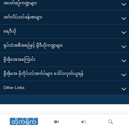
အပတ်စဉ်ကဏ္ဍများ
အင်္ဂလိပ်သင်ခန်းစာများ
ရေဒီယို
ရုပ်သံအစီအစဉ်နှင့် ဗွီဒီယိုကဏ္ဍများ
ဗွီအိုအေအကြောင်း
ဗွီအိုအေ မိုဘိုင်းလ်အက်ပ်များ ဒေါင်းလုတ်ယူရန်
Other Links
တိုက်ရိုက်