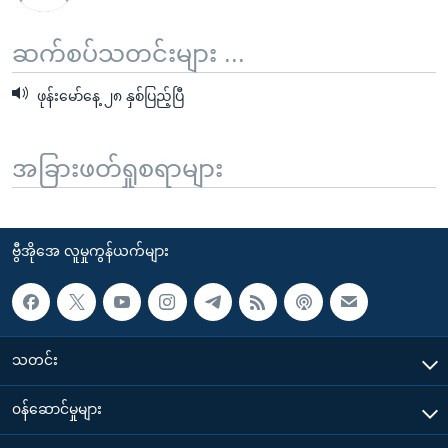
ဆက်စပ်သတင်းများ ...
ဖုန်းမော်နေ့ ၂၈ နှစ်ပြည့်ပြီ
အခြားဖတ်ရှုစရာများ
ဗွီအိုအေ လူမှုကွန်ယက်များ
သတင်း
၀န်ဆောင်မှုများ