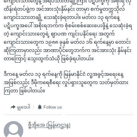
ကျောင်းသားတွေနဲ့ အရပ်သားတချို့ကြား ပဋိပက္ခကို အစိုးရ လုံ
ထိန်းရဲတပ်ဖွဲ့က အင်အားသုံးနှိမ်နင်း တာမှာ စက်မှုတက္ကသိုလ်
ကျောင်းသားတချို့ သေဆုံးခဲ့ရတာပါ။ မတ်လ ၁၃ ရက်နေ့
ပဋိပက္ခအပေါ် အစိုးရဘက်က စုံစမ်းစစ်ဆေးပေးဖို့နဲ့ သေဆုံးခဲ့ရ
တဲ့ ကျောင်းသားတွေရဲ့ ဈာပဏ ကျင်းပနိုင်ရေး အတွက်
ကျောင်းသားတွေက ၁၉၈၈ ခုနှစ် မတ်လ ၁၆ ရက်နေ့မှာ တောင်း
ဆိုကြတာမှာလည်း အာဏာပိုင်တွေဘက်က အင်အားသုံး နှိမ်နင်း
တာကြောင့် သွေးထွက်သံယို ဖြစ်ခဲ့ရပါတယ်။
ဒီကနေ့ မတ်လ ၁၃ ရက်နေ့ကို မြန်မာနိုင်ငံ လူ့အခွင့်အရေးနေ့
အဖြစ်လည်း ဒီမိုကရေစီရေး လှုပ်ရှားသူတွေက သတ်မှတ်ထား
ကြတာ ဖြစ်ပါတယ်။
မျှဝေပါ
Follow us
ဗွီအိုအေ (မြန်မာဌာန)