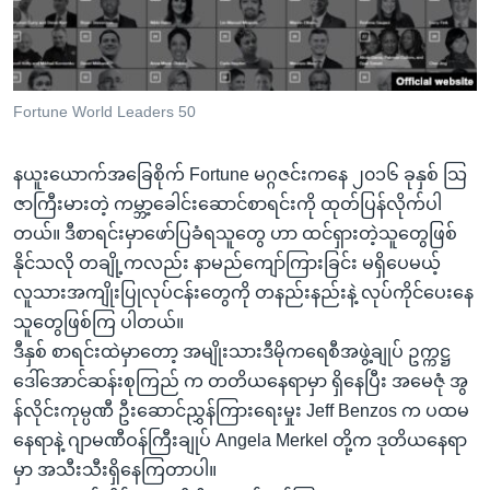
အ
သုတပဒေသာ အင်္ဂလိပ်စာ
ညွန်း
Learning English
စာမျက်နှာ
သို့
ဗွီအိုအေ လူမှုကွန်ယက်များ
Fortune World Leaders 50
ကျော်
ကြည့်
နယူးယောက်အခြေစိုက် Fortune မဂ္ဂဇင်းကနေ ၂၀၁၆ ခုနှစ် သြ
ရန်
ဘာသာစကားများ
ဇာကြီးမားတဲ့ ကမ္ဘာ့ခေါင်းဆောင်စာရင်းကို ထုတ်ပြန်လိုက်ပါ
ရှာဖွေ
တယ်။ ဒီစာရင်းမှာဖော်ပြခံရသူတွေ ဟာ ထင်ရှားတဲ့သူတွေဖြစ်
ရန်
နိုင်သလို တချို့ကလည်း နာမည်ကျော်ကြားခြင်း မရှိပေမယ့်
နေရာ
လူသားအကျိုးပြုလုပ်ငန်းတွေကို တနည်းနည်းနဲ့ လုပ်ကိုင်ပေးနေ
သို့
သူတွေဖြစ်ကြ ပါတယ်။
ကျော်
ဒီနှစ် စာရင်းထဲမှာတော့ အမျိုးသားဒီမိုကရေစီအဖွဲ့ချုပ် ဥက္ကဋ္ဌ
ရန်
ဒေါ်အောင်ဆန်းစုကြည် က တတိယနေရာမှာ ရှိနေပြီး အမေဇုံ အွ
န်လိုင်းကုမ္ပဏီ ဦးဆောင်ညွှန်ကြားရေးမှုး Jeff Benzos က ပထမ
နေရာနဲ့ ဂျာမဏီဝန်ကြီးချုပ်
Angela Merkel
တို့က ဒုတိယနေရာ
မှာ အသီးသီးရှိနေကြတာပါ။