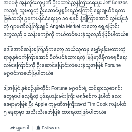
အမေဇုံ အွန်လိုင်းကုမ္ပဏီ ဦးဆောင်ညွှန်ကြားရေးမှုး Jeff Benzos
ကသူ့ရဲ့ သူမတူတဲ့ ဦးဆောင်မှုစွမ်းရည်ကြောင့် ရွေးချယ်ခံရတာ
ဖြစ်သလို၊ ဥရောပနိုင်ငံရေးမှာ ၁၀ စုနှစ် နဲ့ချီကြာအောင် လွှမ်းမိုးခဲ့
တဲ့ ဂျာမဏီဝန်ကြီးချုပ်
Angela Merkel
ကတော့ ရွှေ့ပြောင်း
ဒုက္ခသည် ၁ သန်းကျော်ကို ကယ်တင်ပေးခဲ့သူလည်းဖြစ်ပါတယ်။
ဒေါ်အောင်ဆန်းစုကြည်ကတော့ ဘယ်သူကမှ မျှော်မှန်းမထားတဲ့
ရာစုနှစ်ဝက်ကြာအောင် ပိတ်ပင်ခံထားရတဲ့ မြန်မာ့ဒီမိုကရေစီရေး
လမ်းကြောင်းကို ဦးဆောင်ပြောင်းလဲပေးခဲ့သူအဖြစ် Fortune
မဂ္ဂဇင်းကဖော်ပြပါတယ်။
ဒါ့အပြင် နှစ်စဉ်နှစ်တိုင်း Fortune မဂ္ဂဇင်းရဲ့ ထင်ရှားသူစာရင်း
တွေမှာပါလေ့ရှိတဲ့ ပုဒ်ရဟန်းမင်းကြီး ဖရန်စစ်က နံပါတ် လေး
နေရာမှာဖြစ်ပြီး Apple ကုမ္ပဏီအကြီးအကဲ Tim Cook ကနံပါတ်
၅ နေရာမှာ အသီးသီးဖော်ပြခံ ထားရတာဖြစ်ပါတယ်။
မျှဝေပါ
Follow us