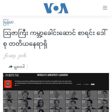
သုံး
ရ
လွယ်ကူ
မြန်မာ
မူလစာမျက်နှာ
စေ
သြဇာကြီး ကမ္ဘာ့ခေါင်းဆောင် စာရင်း ဒေါ်
မြန်မာ
သည့်
စု တတိယနေရာရှိ
ကမ္ဘာ့သတင်းများ
Link
ဗွီဒီယို
နိုင်ငံတကာ
၂၆ မတ္၊ ၂၀၁၆
များ
သတင်းလွတ်လပ်ခွင့်
အမေရိကန်
ပင်မ
မျှဝေပါ
ရပ်ဝန်းတခု လမ်းတခု အလွန်
တရုတ်
အကြောင်းအရာ
သို့
အင်္ဂလိပ်စာလေ့လာမယ်
အစ္စရေး-ပါလက်စတိုင်း
ကျော်
အပတ်စဉ်ကဏ္ဍများ
အမေရိကန်သုံးအီဒီယံ
ကြည့်
ရေဒီယိုနှင့်ရုပ်သံ အချက်အလက်များ
မကြေးမုံရဲ့ အင်္ဂလိပ်စာ
ရေဒီယို
ရန်
ပင်မ
ရေဒီယို/တီဗွီအစီအစဉ်
ရုပ်ရှင်ထဲက အင်္ဂလိပ်စာ
တီဗွီ