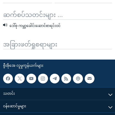
ဆက်စပ်သတင်းများ ...
ဒေါ်စု ကမ္ဘာ့ခေါင်းဆောင်စာရင်းဝင်
အခြားဖတ်ရှုစရာများ
ဗွီအိုအေ လူမှုကွန်ယက်များ
သတင်း
၀န်ဆောင်မှုများ