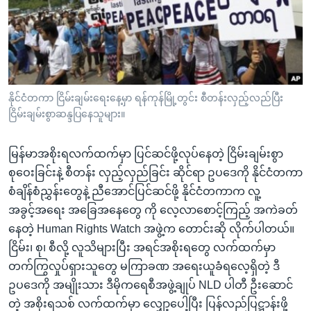
အ
သုတပဒေသာ အင်္ဂလိပ်စာ
ညွန်း
Learning English
စာမျက်နှာ
သို့
ဗွီအိုအေ လူမှုကွန်ယက်များ
ကျော်
ကြည့်
နိုင်ငံတကာ ငြိမ်းချမ်းရေးနေ့မှာ ရန်ကုန်မြို့တွင်း စီတန်းလှည့်လည်ပြီး
ငြိမ်းချမ်းစွာဆန္ဒပြနေသူများ။
ရန်
ဘာသာစကားများ
ရှာဖွေ
မြန်မာအစိုးရလက်ထက်မှာ ပြင်ဆင်ဖို့လုပ်နေတဲ့ ငြိမ်းချမ်းစွာ
ရန်
စုဝေးခြင်းနဲ့ စီတန်း လှည့်လှည်ခြင်း ဆိုင်ရာ ဥပဒေကို နိုင်ငံတကာ
နေရာ
စံချိန်စံညွှန်းတွေနဲ့ ညီအောင်ပြင်ဆင်ဖို့ နိုင်ငံတကာက လူ့
သို့
အခွင့်အရေး အခြေအနေတွေ ကို လေ့လာစောင့်ကြည့် အကဲခတ်
ကျော်
နေတဲ့ Human Rights Watch အဖွဲ့က တောင်းဆို လိုက်ပါတယ်။
ရန်
ငြိမ်း၊ စု၊ စီလို့ လူသိများပြီး အရင်အစိုးရတွေ လက်ထက်မှာ
တက်ကြွလှုပ်ရှားသူတွေ မကြာခဏ အရေးယူခံရလေ့ရှိတဲ့ ဒီ
ဥပဒေကို အမျိုးသား ဒီမိုကရေစီအဖွဲ့ချုပ် NLD ပါတီ ဦးဆောင်
တဲ့ အစိုးရသစ် လက်ထက်မှာ လျှော့ပေါ့ပြီး ပြန်လည်ပြဋ္ဌာန်းဖို့