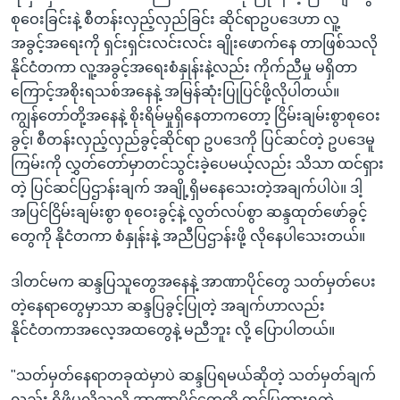
စုဝေးခြင်းနဲ့ စီတန်းလှည့်လှည်ခြင်း ဆိုင်ရာဥပဒေဟာ လူ့
အခွင့်အရေးကို ရှင်းရှင်းလင်းလင်း ချိုးဖောက်နေ တာဖြစ်သလို
နိုင်ငံတကာ လူ့အခွင့်အရေးစံနှုန်းနဲ့လည်း ကိုက်ညီမှု မရှိတာ
ကြောင့်အစိုးရသစ်အနေနဲ့ အမြန်ဆုံးပြုပြင်ဖို့လိုပါတယ်။
ကျွန်တော်တို့အနေနဲ့ စိုးရိမ်မှုရှိနေတာကတော့ ငြိမ်းချမ်းစွာစုဝေး
ခွင့်၊ စီတန်းလှည့်လှည်ခွင့်ဆိုင်ရာ ဥပဒေကို ပြင်ဆင်တဲ့ ဥပဒေမူ
ကြမ်းကို လွှတ်တော်မှာတင်သွင်းခဲ့ပေမယ့်လည်း သိသာ ထင်ရှား
တဲ့ ပြင်ဆင်ပြဌာန်းချက် အချို့ရှိမနေသေးတဲ့အချက်ပါပဲ။ ဒါ့
အပြင်ငြိမ်းချမ်းစွာ စုဝေးခွင့်နဲ့ လွတ်လပ်စွာ ဆန္ဒထုတ်ဖော်ခွင့်
တွေကို နိုငံတကာ စံနှုန်းနဲ့ အညီပြဌာန်းဖို့ လိုနေပါသေးတယ်။
ဒါတင်မက ဆန္ဒပြသူတွေအနေနဲ့ အာဏာပိုင်တွေ သတ်မှတ်ပေး
တဲ့နေရာတွေမှာသာ ဆန္ဒပြခွင့်ပြုတဲ့ အချက်ဟာလည်း
နိုင်ငံတကာအလေ့အထတွေနဲ့ မညီဘူး လို့ ပြောပါတယ်။
"သတ်မှတ်နေရာတခုထဲမှာပဲ ဆန္ဒပြရမယ်ဆိုတဲ့ သတ်မှတ်ချက်
လည်း ရှိဖို့မလိုသလို အာဏာပိုင်တွေကို တင်ပြထားရတဲ့