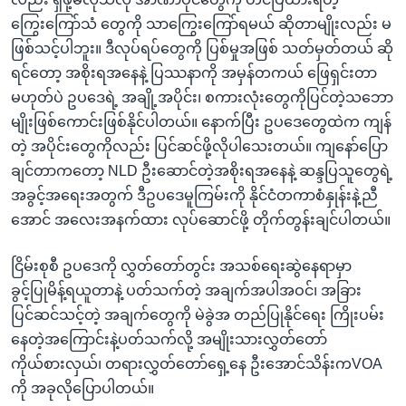
ကြွေးကြော်သံ တွေကို သာကြွေးကြော်ရမယ် ဆိုတာမျိုးလည်း မ
ဖြစ်သင့်ပါဘူး။ ဒီလုပ်ရပ်တွေကို ပြစ်မှုအဖြစ် သတ်မှတ်တယ် ဆို
ရင်တော့ အစိုးရအနေနဲ့ ပြဿနာကို အမှန်တကယ် ဖြေရှင်းတာ
မဟုတ်ပဲ ဥပဒေရဲ့ အချို့အပိုင်း၊ စကားလုံးတွေကိုပြင်တဲ့သဘော
မျိုးဖြစ်ကောင်းဖြစ်နိုင်ပါတယ်။ နောက်ပြီး ဥပဒေတွေထဲက ကျန်
တဲ့ အပိုင်းတွေကိုလည်း ပြင်ဆင်ဖို့လိုပါသေးတယ်။ ကျနော်ပြော
ချင်တာကတော့ NLD ဦးဆောင်တဲ့အစိုးရအနေနဲ့ ဆန္ဒပြသူတွေရဲ့
အခွင့်အရေးအတွက် ဒီဥပဒေမူကြမ်းကို နိုင်ငံတကာစံနှုန်းနဲ့ညီ
အောင် အလေးအနက်ထား လုပ်ဆောင်ဖို့ တိုက်တွန်းချင်ပါတယ်။
ငြိမ်းစုစီ ဥပဒေကို လွှတ်တော်တွင်း အသစ်ရေးဆွဲနေရာမှာ
ခွင့်ပြုမိန့်ရယူတာနဲ့ ပတ်သက်တဲ့ အချက်အပါအဝင်၊ အခြား
ပြင်ဆင်သင့်တဲ့ အချက်တွေကို မဲခွဲအ တည်ပြုနိုင်ရေး ကြိုးပမ်း
နေတဲ့အကြောင်းနဲ့ပတ်သက်လို့ အမျိုးသားလွှတ်တော်
ကိုယ်စားလှယ်၊ တရားလွှတ်တော်ရှေ့နေ ဦးအောင်သိန်းကVOA
ကို အခုလိုပြောပါတယ်။