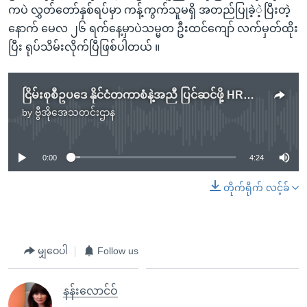
ကပဲ လွှတ်တော်နှစ်ရပ်မှာ ကန့်ကွက်သူမရှိ အတည်ပြုခဲ့ဲ့ပြီးတဲ့
နောက် မေလ ၂၆ ရက်နေ့မှာပဲသမ္မတ ဦးထင်ကျော် လက်မှတ်ထိုး
ပြီး ရုပ်သိမ်းလိုက်ပြီဖြစ်ပါတယ် ။
ငြိမ်းစုစီဥပဒေ နိုင်ငံတကာစံနဲ့အညီ ပြင်ဆင်ဖို့ HRW တိုက်တွန်း
by
ဗွီအိုအေသတင်းဌာန
No media source currently available
0:00
4:24
တိုက်ရိုက် လင့်ခ်
မျှဝေပါ
Follow us
နန်းလောင်ဝ်