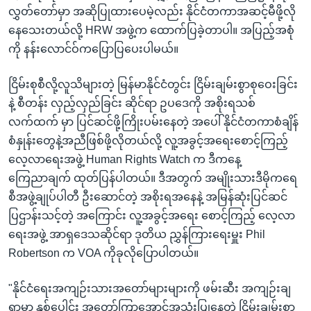
လွှတ်တော်မှာ အဆိုပြုထားပေမဲ့လည်း နိုင်ငံတကာအဆင့်မီဖို့လို
နေသေးတယ်လို့ HRW အဖွဲ့က ထောက်ပြခဲ့တာပါ။ အပြည့်အစုံ
ကို နန်းလောင်ဝ်ကပြောပြပေးပါမယ်။
ငြိမ်းစုစီလို့လူသိများတဲ့ မြန်မာနိုင်ငံတွင်း ငြိမ်းချမ်းစွာစုဝေးခြင်း
နဲ့ စီတန်း လှည့်လှည်ခြင်း ဆိုင်ရာ ဥပဒေကို အစိုးရသစ်
လက်ထက် မှာ ပြင်ဆင်ဖို့ကြိုးပမ်းနေတဲ့ အပေါ် နိုင်ငံတကာစံချိန်
စံနှုန်းတွေနဲ့အညီဖြစ်ဖို့လိုတယ်လို့ လူ့အခွင့်အရေးစောင့်ကြည့်
လေ့လာရေးအဖွဲ့ Human Rights Watch က ဒီကနေ့
ကြေညာချက် ထုတ်ပြန်ပါတယ်။ ဒီအတွက် အမျိုးသားဒီမိုကရေ
စီအဖွဲ့ချုပ်ပါတီ ဦးဆောင်တဲ့ အစိုးရအနေနဲ့ အမြန်ဆုံးပြင်ဆင်
ပြဌာန်းသင့်တဲ့ အကြောင်း လူ့အခွင့်အရေး စောင့်ကြည့် လေ့လာ
ရေးအဖွဲ့ အာရှဒေသဆိုင်ရာ ဒုတိယ ညွှန်ကြားရေးမှူး Phil
Robertson က VOA ကိုခုလိုပြောပါတယ်။
"နိုင်ငံရေးအကျဉ်းသားအတော်များများကို ဖမ်းဆီး အကျဉ်းချ
ရာမှာ နှစ်ပေါင်း အတော်ကြာအောင်အသုံးပြုနေတဲ့ ငြိမ်းချမ်းစွာ