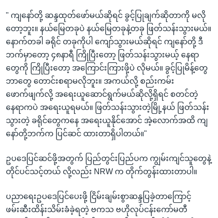
" ကျနော်တို့ ဆန္ဒထုတ်ဖော်မယ်ဆိုရင် ခွင့်ပြုချက်ဆိုတာကို မလို
တော့ဘူး။ နယ်မြေတခုပဲ နယ်မြေတခုနဲ့တခု ဖြတ်သန်းသွားမယ်။
နောက်တခါ ခရိုင် တခုကိုပါ ကျော်သွားမယ်ဆိုရင် ကျနော်တို့ ဒီ
ဘက်မှာတော့ ၄၈နာရီ ကြိုပြီးတော့ ဖြတ်သန်းသွားမယ့် နေရာ
တွေကို ကြိုပြီးတော့ အကြောင်းကြားဖို့ပဲ လိုမယ်။ ခွင့်ပြုမိန့်တွေ
ဘာတွေ တောင်းစရာမလိုဘူး။ အကယ်လို့ စည်းကမ်း
ဖောက်ဖျက်လို့ အရေးယူဆောင်ရွက်မယ်ဆိုလို့ရှိရင် စတင်တဲ့
နေရာကပဲ အရေးယူရမယ်။ ဖြတ်သန်းသွားတဲ့မြို့နယ် ဖြတ်သန်း
သွားတဲ့ ခရိုင်တွေကနေ အရေးယူနိုင်အောင် အဲ့လောက်အထိ ကျ
နော်တို့ဘက်က ပြင်ဆင် ထားတာရှိပါတယ်။"
ဥပဒေပြင်ဆင်ဖို့အတွက် ပြည်တွင်းပြည်ပက ကျွမ်းကျင်သူတွေနဲ့
တိုင်ပင်သင့်တယ် လို့လည်း NRW က တိုက်တွန်းထားတာပါ။
ပညာရေးဥပဒေပြင်ပေးဖို့ ငြိမ်းချမ်းစွာဆန္ဒပြခဲ့တာကြောင့်
ဖမ်းဆီးထိန်းသိမ်းခံခဲ့ရတဲ့ ဗကသ ဗဟိုလုပ်ငန်းကော်မတီ