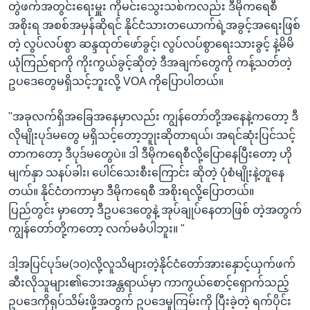
တွဲဖက်အတွင်းရေးမှူး ကိုမင်းသွေးသစ်ကလည်း ဒီမိုကရေစီ
အစိုးရ အစစ်အမှန်ဆိုရင် နိုင်ငံသားတယောက်ရဲ့အခွင့်အရေးဖြစ်
တဲ့ လွပ်လပ်စွာ ဆန္ဒထုတ်ဖော်ခွင့်၊ လွပ်လပ်စွာရေးသားခွင့် နဲ့မိမိ
ယုံကြည်ရာကို ကိုးကွယ်ခွင့်ဆိုတဲ့ ဒီအချက်တွေကို ကန့်သတ်တဲ့
ဥပဒေတွေမရှိသင့်ဘူးလို့ VOA ကိုပြောပါတယ်။
"အခုလက်ရှိအခြေအနေမှာလည်း ကျွန်တော်တို့အနေနဲ့ကတော့ ဒီ
လိုမျိုးပုဒ်မတွေ မရှိသင့်တော့ဘူုးဆိုတာရယ်၊ အရင်ဆုံးပြင်သင့်
တာကတော့ ဒီပုဒ်မတွေပဲ။ ဒါ ဒီမိုကရေစီလို့ပြောနေပြီးတော့ ဟို
မျက်နှာ သနပ်ခါး၊ ပေါင်သေးစီးကြောင်း ဆိုတဲ့ ပုံစံမျိုးနဲ့တူနေ
တယ်။ နိုင်ငံတကာမှာ ဒီမိုကရေစီ အစိုးရလို့ပြောတယ်။
ပြည်တွင်း မှာတော့ ဒီဥပဒေတွေနဲ့ အုပ်ချုပ်နေတာဖြစ် တဲ့အတွက်
ကျွန်တော်တို့ကတော့ လက်မခံပါဘူး။ "
ဒါ့အပြင်ပုဒ်မ(၁၀)လို့လူသိများတဲ့နိုင်ငံတော်အားနှောင့်ယှက်ဖက်
ဆီးလိုသူများ၏ဘေးအန္တရာယ်မှာ ကာကွယ်စောင့်ရှောက်သည့်
ဥပဒေကိုရုပ်သိမ်းဖို့အတွက် ဥပဒေမူကြမ်းကို ပြီးခဲ့တဲ့ ရက်ပိုင်း