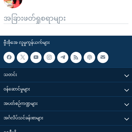
အခြားဖတ်ရှုစရာများ
ဗွီအိုအေ လူမှုကွန်ယက်များ
သတင်း
၀န်ဆောင်မှုများ
အပတ်စဉ်ကဏ္ဍများ
အင်္ဂလိပ်သင်ခန်းစာများ