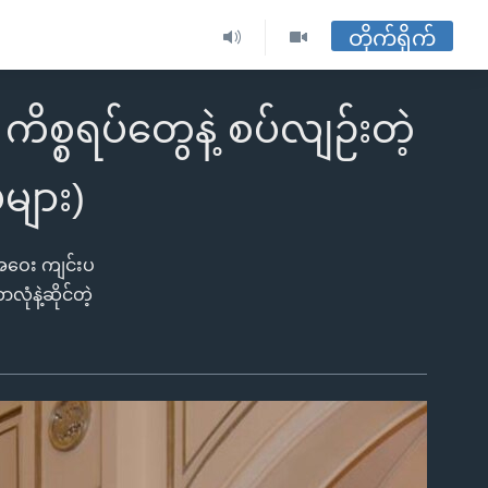
တိုက်ရိုက်
ိစ္စရပ်တွေနဲ့ စပ်လျဉ်းတဲ့
များ)
းအဝေး ကျင်းပ
ံနဲ့ဆိုင်တဲ့