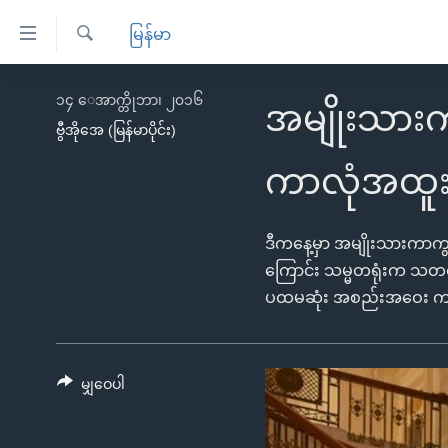
သုံး
မြန်မာ
ရ
ရှာဖွေ
လွယ်ကူ
မူလစာမျက်နှာ
၁၄ ေအာက္တိုဘာ၊ ၂၀၁၆
ရ
အမျိုးသားကာ
စေ
မြန်မာ
လာ
ဗွီအိုအေ (မြန်မာပိုင်း)
သည့်
ဒ်
ကမ္ဘာ့သတင်းများ
ကာလုံအထူး
Link
ဗွီဒီယို
နိုင်ငံတကာ
များ
သတင်းလွတ်လပ်ခွင့်
အမေရိကန်
ဒီကနေ့မှာ အမျိုးသားကာကွယ
ပင်မ
ရပ်ဝန်းတခု လမ်းတခု အလွန်
ကြောင်း သမ္မတရုံးက သတင်း
တရုတ်
အကြောင်းအရာ
ပထမဆုံး အစည်းအဝေး ကျ
အင်္ဂလိပ်စာလေ့လာမယ်
အစ္စရေး-ပါလက်စတိုင်း
သို့
အပတ်စဉ်ကဏ္ဍများ
အမေရိကန်သုံးအီဒီယံ
ကျော်
ကြည့်
ရေဒီယိုနှင့်ရုပ်သံ အချက်အလက်များ
မကြေးမုံရဲ့ အင်္ဂလိပ်စာ
ရေဒီယို
မျှဝေပါ
ရန်
ရေဒီယို/တီဗွီအစီအစဉ်
ရုပ်ရှင်ထဲက အင်္ဂလိပ်စာ
တီဗွီ
ပင်မ