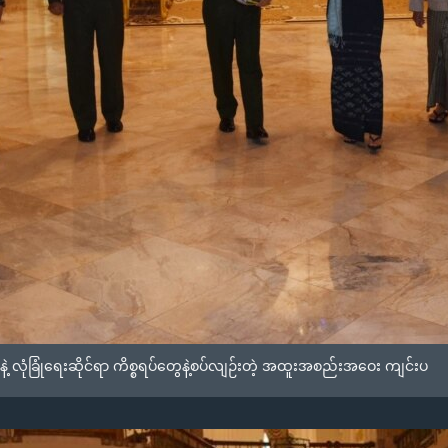
 လုံခြုံရေးဆိုင်ရာ ကိစ္စရပ်တွေနဲ့စပ်လျဉ်းတဲ့ အထူးအစည်းအဝေး ကျင်းပ