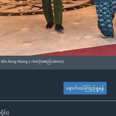
d Min Aung Hlaing ( ကာလုံအစည်းအဝေး)
နောက်ထပ်ကြည့်ရှုရန်
ိုင်း)