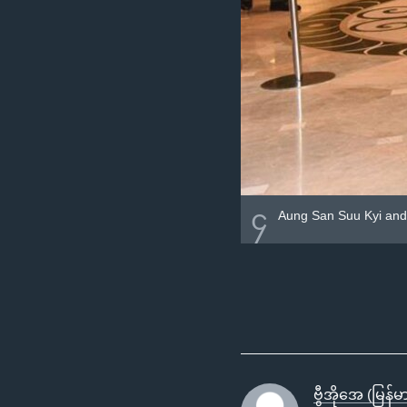
၄
Aung San Suu Kyi an
ဗွီအိုအေ (မြန်မာပ