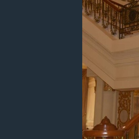
သုတပဒေသာ အင်္ဂလိပ်စာ
အ
ညွန်း
စာမျက်နှာ
သို့
ကျော်
ကြည့်
ရန်
ရှာဖွေ
ရန်
နေရာ
သို့
ကျော်
ရန်