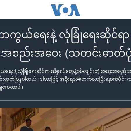
ကွယ်ရေးနဲ့ လုံခြုံရေးဆိုင်ရာ က
အစည်းအဝေး (သတင်းဓာတ်ပုံ
်ရေးနဲ့ လုံခြုံရေးဆိုင်ရာ ကိစ္စရပ်တွေနဲ့စပ်လျဉ်းတဲ့ အထူးအစည်
ထုတ်ပြန်ပါတယ်။ ဒါဟာဖြင့် အစိုးရသစ်တက်လာပြီးနောက်ပိုင်း ကာလု
င်းပတာပါ။