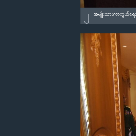
၂
အမျိုးသားကာကွယ်ရေးနဲ့