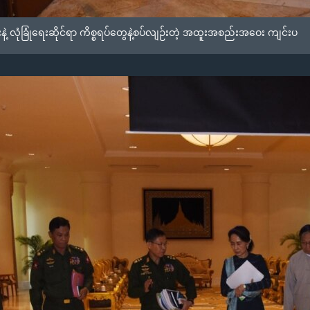
 လုံခြုံရေးဆိုင်ရာ ကိစ္စရပ်တွေနဲ့စပ်လျဉ်းတဲ့ အထူးအစည်းအဝေး ကျင်းပ