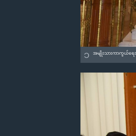
၁
အမျိုးသားကာကွယ်ရေးနဲ့