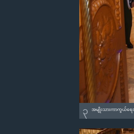
၃
အမျိုးသားကာကွယ်ရေးနဲ့