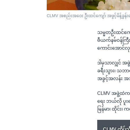
CLMV အစည်းအဝေး ဦးထင်ကျော် အဖွင့်မိန့်ခွန်
သမ္မတဦးထင်ကျေ
ဗီယက်နမ်ဝန်ကြီးချ
ကောင်းအောင်လုပ
ဒါမှသာလျှင် အဖွဲ
ခရီးသွား၊ သဘာ၀
အခွင့်အလန်း အသ
CLMV အဖွဲ့ထဲက ဖွံ့
ရေး ဘယ်လို ပူး
မြန်မာ၊ ထိုင်း၊ 
CLMV ထိပ်သ