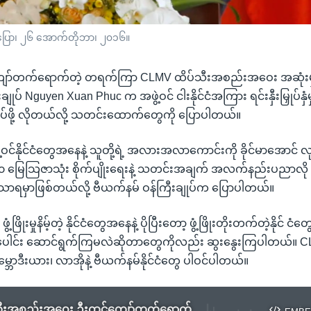
းပြော၊ ၂၆ အောက်တိုဘာ၊ ၂၀၁၆။
ာ်တက်ရောက်တဲ့ တရက်ကြာ CLMV ထိပ်သီးအစည်းအဝေး အဆုံးမှာ
ုပ် Nguyen Xuan Phuc က အဖွဲ့ဝင် ငါးနိုင်ငံအကြား ရင်းနှီးမြှုပ်နှံမှု
်ဖို့ လိုတယ်လို့ သတင်းထောက်တွေကို ပြောပါတယ်။
့ဝင်နိုင်ငံတွေအနေနဲ့ သူတို့ရဲ့ အလားအလာကောင်းကို ခိုင်မာအောင် လုပ်န
 မြေသြဇာသုံး စိုက်ပျိုးရေးနဲ့ သတင်းအချက် အလက်နည်းပညာလို
ာရမှာဖြစ်တယ်လို့ ဗီယက်နမ် ဝန်ကြီးချုပ်က ပြောပါတယ်။
ဖြိုးမှုနိမ့်တဲ့ နိုင်ငံတွေအနေနဲ့ ပိုပြီးတော့ ဖွံ့ဖြိုးတိုးတက်တဲ့နိုင် ငံ
ပေါင်း ဆောင်ရွက်ကြမလဲဆိုတာတွေကိုလည်း ဆွးနွေးကြပါတယ်။ CL
ကမ္ဘောဒီးယား၊ လာအိုနဲ့ ဗီယက်နမ်နိုင်ငံတွေ ပါဝင်ပါတယ်။
ီးအစည်းအဝေး ဦးထင်ကျော်တက်ရောက်