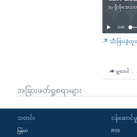
by
ဗွီအိုအေသတ
0:00
သီးခြားခွဲထု
မျှဝေပါ
အခြားဖတ်ရှုစရာများ
သတင်း
၀န်ဆောင်မှ
မြန်မာ
RSS