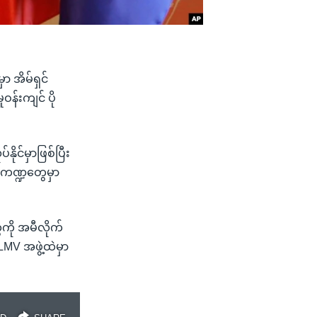
 အိမ်ရှင်
ဝန်းကျင် ပို
ိုင်မှာဖြစ်ပြီး
 ကဏ္ဍတွေမှာ
တွေကို အမီလိုက်
MV အဖွဲ့ထဲမှာ