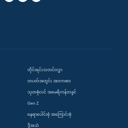
တိုင်းရင်းသတင်းလွှာ
တပတ်အတွင်း အားကစား
သုတစုံလင် အမေရိကန်တခွင်
Gen Z
နေရာပေါင်းစုံ အကြောင်းစုံ
ဒို့အသံ