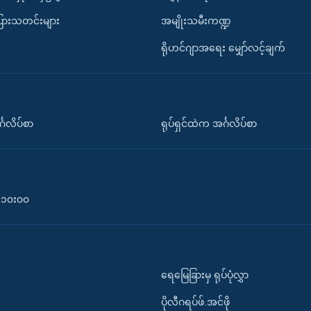
ပြားသတင်းများ
အမျိုးသမီးကဏ္ဍ
ရိုဟင်ဂျာအရေး မျှော်လင့်ချက်
်္ဂလိပ်စာ
ရုပ်ရှင်ထဲက အင်္ဂလိပ်စာ
၀-၁၀း၀၀
ရေမြေခြားမှ ရုပ်ပုံလွှာ
ပိုလီဂရပ်ဖ်.အင်ဖို