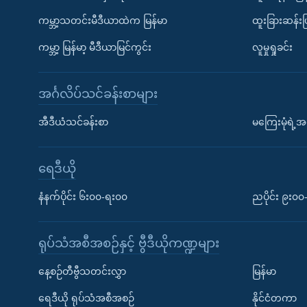
ကမ္ဘာ့သတင်းမီဒီယာထဲက မြန်မာ
ထူးခြားဆန်း
ကမ္ဘာ့ မြန်မာ့ မီဒီယာမြင်ကွင်း
လူမှုရှုခင်း
အင်္ဂလိပ်သင်ခန်းစာများ
အီဒီယံသင်ခန်းစာ
မကြေးမုံရဲ့အင
ရေဒီယို
နံနက်ပိုင်း ၆း၀၀-ရး၀၀
ညပိုင်း ၉း၀
ရုပ်သံအစီအစဉ်နှင့် ဗွီဒီယိုကဏ္ဍများ
နေ့စဉ်တီဗွီသတင်းလွှာ
မြန်မာ
ရေဒီယို ရုပ်သံအစီအစဉ်
နိုင်ငံတကာ