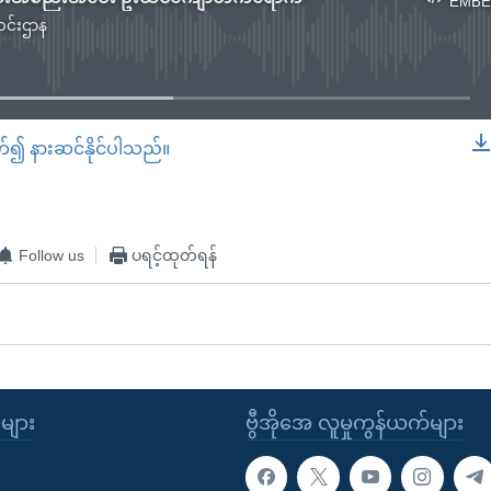
EMBE
င်းဌာန
No media source currently available
တ်၍ နားဆင်နိုင်ပါသည်။
EMBED
Follow us
ပရင့်ထုတ်ရန်
ုများ
ဗွီအိုအေ လူမှုကွန်ယက်များ