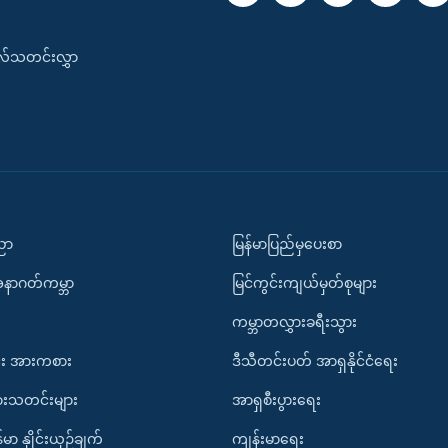
းလ်သတင်းလွှာ
ပညာ
မြန်မာပြည်မှပေးစာ
အနာဂတ်ကမ္ဘာ
မြင်ကွင်းကျယ်မှတ်စုများ
ကမ္ဘာတလွှားခရီးသွား
း အားကစား
ဒီသီတင်းပတ် အာရှနိုင်ငံရေး
ားသတင်းများ
အာရှစီးပွားရေး
်မာ နှိုင်းယှဉ်ချက်
ကျန်းမာရေး