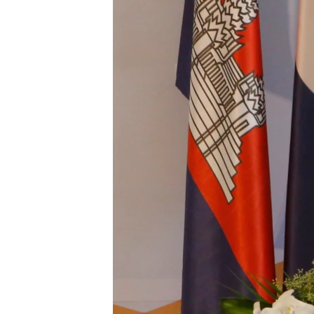
သုတပဒေသာ အင်္ဂလိပ်စာ
အ
ညွန်း
စာမျက်နှာ
သို့
ကျော်
ကြည့်
ရန်
ရှာဖွေ
ရန်
နေရာ
သို့
ကျော်
ရန်