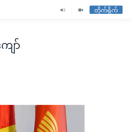
တိုက်ရိုက်
ျော်