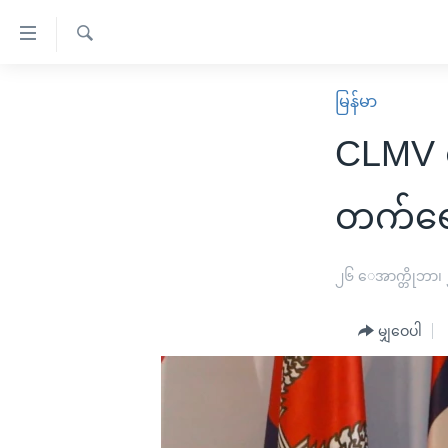
သုံး
ရ
ရှာဖွေ
လွယ်ကူ
မူလစာမျက်နှာ
မြန်မာ
ရ
စေ
မြန်မာ
လာ
CLMV 
သည့်
ဒ်
ကမ္ဘာ့သတင်းများ
Link
ဗွီဒီယို
နိုင်ငံတကာ
တက်ရ
များ
သတင်းလွတ်လပ်ခွင့်
အမေရိကန်
ပင်မ
ရပ်ဝန်းတခု လမ်းတခု အလွန်
တရုတ်
၂၆ ေအာက္တိုဘာ၊
အကြောင်းအရာ
အင်္ဂလိပ်စာလေ့လာမယ်
အစ္စရေး-ပါလက်စတိုင်း
သို့
မျှဝေပါ
အပတ်စဉ်ကဏ္ဍများ
အမေရိကန်သုံးအီဒီယံ
ကျော်
ကြည့်
ရေဒီယိုနှင့်ရုပ်သံ အချက်အလက်များ
မကြေးမုံရဲ့ အင်္ဂလိပ်စာ
ရေဒီယို
ရန်
ရေဒီယို/တီဗွီအစီအစဉ်
ရုပ်ရှင်ထဲက အင်္ဂလိပ်စာ
တီဗွီ
ပင်မ