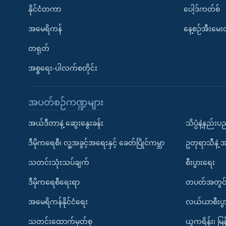
နိုင်ငံတကာ
ပေါ့ဒ်ကတ်စ်
အမေရိကန်
နေ့စဉ်အီးမေ
တရုတ်
အစ္စရေး-ပါလက်စတိုင်း
အပတ်စဉ်ကဏ္ဍများ
အယ်ဒီတာနဲ့ ဆွေးနွေးခန်း
သိပ္ပံနဲ့နည်း
ဒီမိုကရေစီ၊ လူ့အခွင့်အရေးနှင့် ခေတ်ပြိုင်ကမ္ဘာ
ဥတုရာသီနဲ့ 
သတင်းသုံးသပ်ချက်
စီးပွားရေး
ဒီမိုကရေစီရေးရာ
တပတ်အတွင်
အမေရိကန်နိုင်ငံရေး
လယ်ယာစီးပွ
သတင်းထောက်မှတ်စု
ယူကရိန်း၊ မြန