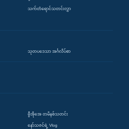
သက်တံရောင်သတင်းလွှာ
သုတပဒေသာ အင်္ဂလိပ်စာ
ဗွီအိုအေ တမိနစ်သတင်း
နော်သဇင်ရဲ့ Vlog