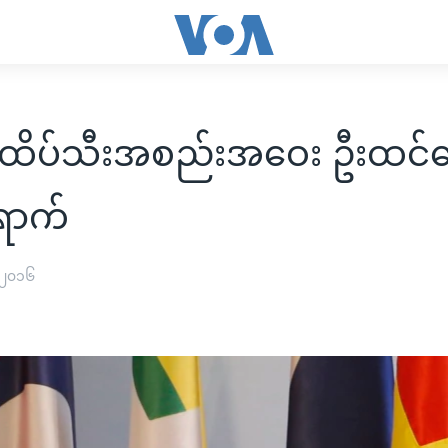
ထိပ်သီးအစည်းအဝေး ဦးထင်က
ောက်
 ၂၀၁၆