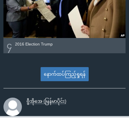
၄
2016 Election Trump
နောက်ထပ်ကြည့်ရှုရန်
ဗွီအိုအေ (မြန်မာပိုင်း)