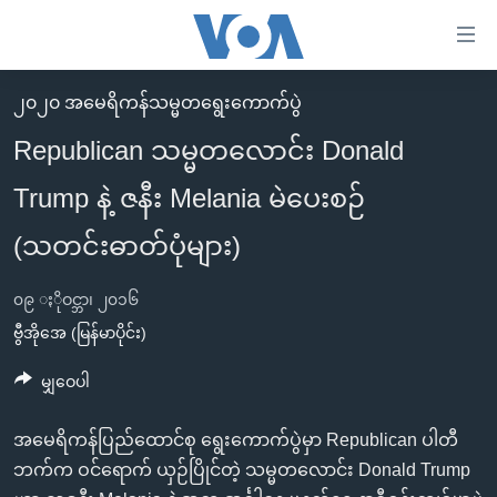
သုံး
ရ
လွယ်ကူ
၂၀၂၀ အမေရိကန်သမ္မတရွေးကောက်ပွဲ
မူလစာမျက်နှာ
စေ
Republican သမ္မတလောင်း Donald
မြန်မာ
သည့်
Trump နဲ့ ဇနီး Melania မဲပေးစဉ်
ကမ္ဘာ့သတင်းများ
Link
ဗွီဒီယို
နိုင်ငံတကာ
(သတင်းဓာတ်ပုံများ)
များ
သတင်းလွတ်လပ်ခွင့်
အမေရိကန်
ပင်မ
၀၉ ႏိုဝင္ဘာ၊ ၂၀၁၆
ရပ်ဝန်းတခု လမ်းတခု အလွန်
တရုတ်
အကြောင်းအရာ
ဗွီအိုအေ (မြန်မာပိုင်း)
သို့
အင်္ဂလိပ်စာလေ့လာမယ်
အစ္စရေး-ပါလက်စတိုင်း
မျှဝေပါ
ကျော်
အပတ်စဉ်ကဏ္ဍများ
အမေရိကန်သုံးအီဒီယံ
ကြည့်
ရေဒီယိုနှင့်ရုပ်သံ အချက်အလက်များ
မကြေးမုံရဲ့ အင်္ဂလိပ်စာ
ရေဒီယို
အမေရိကန်ပြည်ထောင်စု ရွေးကောက်ပွဲမှာ Republican ပါတီ
ရန်
ဘက်က ဝင်ရောက် ယှဉ်ပြိုင်တဲ့ သမ္မတလောင်း Donald Trump
ပင်မ
ရေဒီယို/တီဗွီအစီအစဉ်
ရုပ်ရှင်ထဲက အင်္ဂလိပ်စာ
တီဗွီ