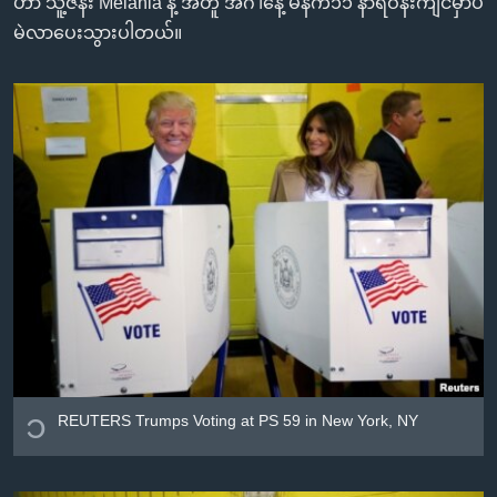
ဟာ သူ့ဇနီး Melania နဲ့ အတူ အင်္ဂါနေ့ မနက်၁၁ နာရီဝန်းကျင်မှာပဲ
အ
သုတပဒေသာ အင်္ဂလိပ်စာ
မဲလာပေးသွားပါတယ်။
ညွန်း
Learning English
စာမျက်နှာ
သို့
ဗွီအိုအေ လူမှုကွန်ယက်များ
ကျော်
ကြည့်
ရန်
ဘာသာစကားများ
ရှာဖွေ
ရန်
နေရာ
သို့
ကျော်
ရန်
၁
REUTERS Trumps Voting at PS 59 in New York, NY