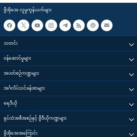
ဗွီအိုအေ လူမှုကွန်ယက်များ
သတင်း
၀န်ဆောင်မှုများ
အပတ်စဉ်ကဏ္ဍများ
အင်္ဂလိပ်သင်ခန်းစာများ
ရေဒီယို
ရုပ်သံအစီအစဉ်နှင့် ဗွီဒီယိုကဏ္ဍများ
ဗွီအိုအေအကြောင်း