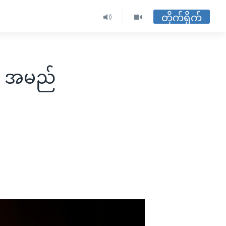
တိုက်ရိုက်
ို့ အမည်