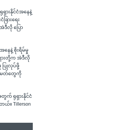
ရှားနိုင်ငံအနေနဲ့
်ငံခြားရေး
အဲဒီလို ပြော
ဲ့ စိုးရိမ်မှု
းတို့က အဲဒီလို
ြုလုပ်ဖို့
အမတ်တွေကို
် ရုရှားနိုင်ငံ
ပါတယ်။ Tillerson