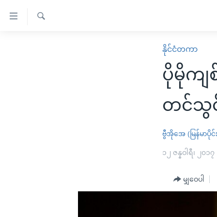
သုံး
ရ
ရှာဖွေ
လွယ်ကူ
မူလစာမျက်နှာ
နိုင်ငံတကာ
ရ
စေ
မြန်မာ
လာ
ပိုမိုက
သည့်
ဒ်
ကမ္ဘာ့သတင်းများ
Link
ဗွီဒီယို
နိုင်ငံတကာ
တင်သွင
များ
သတင်းလွတ်လပ်ခွင့်
အမေရိကန်
ပင်မ
ရပ်ဝန်းတခု လမ်းတခု အလွန်
တရုတ်
ဗွီအိုအေ (မြန်မာပိုင်
အကြောင်းအရာ
အင်္ဂလိပ်စာလေ့လာမယ်
အစ္စရေး-ပါလက်စတိုင်း
၁၂ ဇန္နဝါရီ၊ ၂၀၁၇
သို့
အပတ်စဉ်ကဏ္ဍများ
အမေရိကန်သုံးအီဒီယံ
ကျော်
မျှဝေပါ
ကြည့်
ရေဒီယိုနှင့်ရုပ်သံ အချက်အလက်များ
မကြေးမုံရဲ့ အင်္ဂလိပ်စာ
ရေဒီယို
ရန်
ရေဒီယို/တီဗွီအစီအစဉ်
ရုပ်ရှင်ထဲက အင်္ဂလိပ်စာ
တီဗွီ
ပင်မ