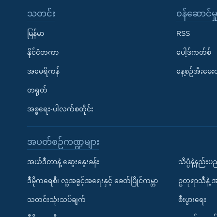
သတင်း
၀န်ဆောင်မှ
မြန်မာ
RSS
နိုင်ငံတကာ
ပေါ့ဒ်ကတ်စ်
အမေရိကန်
နေ့စဉ်အီးမေ
တရုတ်
အစ္စရေး-ပါလက်စတိုင်း
အပတ်စဉ်ကဏ္ဍများ
အယ်ဒီတာနဲ့ ဆွေးနွေးခန်း
သိပ္ပံနဲ့နည်း
ဒီမိုကရေစီ၊ လူ့အခွင့်အရေးနှင့် ခေတ်ပြိုင်ကမ္ဘာ
ဥတုရာသီနဲ့ 
သတင်းသုံးသပ်ချက်
စီးပွားရေး