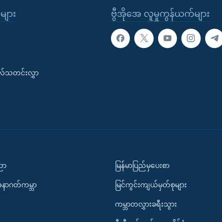
ုများ
ဗွီအိုအေ လူမှုကွန်ယက်များ
းလ်သတင်းလွှာ
ပညာ
မြန်မာပြည်မှပေးစာ
အနာဂတ်ကမ္ဘာ
မြင်ကွင်းကျယ်မှတ်စုများ
ကမ္ဘာတလွှားခရီးသွား