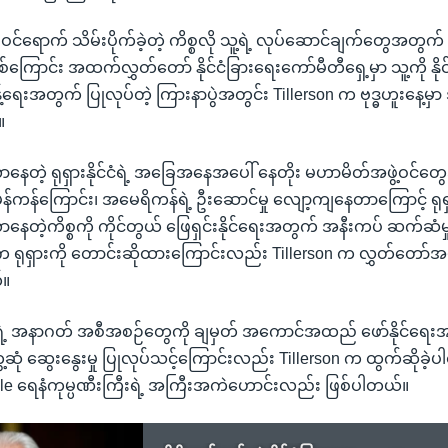
ု ဝင်ရောက် သိမ်းပိုက်ခဲ့တဲ့ ကိစ္စလို သူ့ရဲ့ လုပ်ဆောင်ချက်တွေအတွက် ရု
်ကြောင်း အထက်လွှတ်တော် နိုင်ငံခြားရေးကော်မီတီရှေ့မှာ သူ့ကို နိုင
်ရေးအတွက် ပြုလုပ်တဲ့ ကြားနာပွဲအတွင်း Tillerson က ဗုဒ္ဓဟူးနေ့မှာ 
။
ေတဲ့ ရုရှားနိုင်ငံရဲ့ အခြေအနေအပေါ် နေတိုး မဟာမိတ်အဖွဲ့ဝင်တွေအနေန
န်ကန်ကြောင်း၊ အမေရိကန်ရဲ့ ဦးဆောင်မှု လျော့ကျနေတာကြောင့် ရုရှာ
ေတဲ့ကိစ္စကို ကိုင်တွယ် ဖြေရှင်းနိုင်ရေးအတွက် အနီးကပ် ဆက်ဆံမှု ပ
 ရုရှားကို တောင်းဆိုထားကြောင်းလည်း Tillerson က လွှတ်တော်
်။
ံရဲ့ အနာဂတ် အစီအစဉ်တွေကို ချမှတ် အကောင်အထည် ဖော်နိုင်ရေးအတွက
 တွေ့ဆုံ ဆွေးနွေးမှု ပြုလုပ်သင့်ကြောင်းလည်း Tillerson က ထွက်ဆိုခဲ့
e ရေနံကုမ္ပဏီးကြီးရဲ့ အကြီးအကဲဟောင်းလည်း ဖြစ်ပါတယ်။