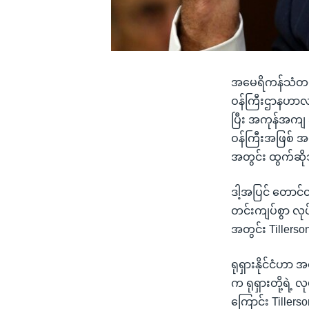
အမေရိကန်သံတမန် 
ဝန်ကြီးဌာနဟာလည်
ပြီး အကုန်အကျ 
ဝန်ကြီးအဖြစ် အမ
အတွင်း ထွက်ဆိ
ဒါ့အပြင် တောင်တ
တင်းကျပ်စွာ လု
အတွင်း Tillers
ရုရှားနိုင်ငံဟာ 
က ရုရှားတို့ရဲ
ကြောင်း Tiller