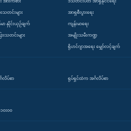
း အားကစား
ဒီသီတင်းပတ် အာရှနိုင်ငံရေး
ားသတင်းများ
အာရှစီးပွားရေး
်မာ နှိုင်းယှဉ်ချက်
ကျန်းမာရေး
ပြားသတင်းများ
အမျိုးသမီးကဏ္ဍ
ရိုဟင်ဂျာအရေး မျှော်လင့်ချက်
်္ဂလိပ်စာ
ရုပ်ရှင်ထဲက အင်္ဂလိပ်စာ
၀-၁၀း၀၀