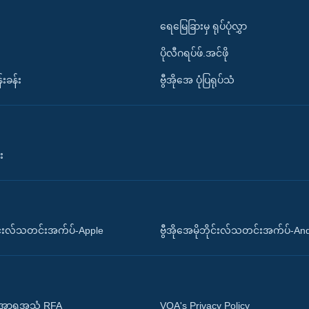
ရေမြေခြားမှ ရုပ်ပုံလွှာ
ပိုလီဂရပ်ဖ်.အင်ဖို
်းခန်း
ဗွီအိုအေ ပုံပြရုပ်သံ
း
ိုင်းလ်သတင်းအက်ပ်-Apple
ဗွီအိုအေမိုဘိုင်းလ်သတင်းအက်ပ်-An
 အာရှအသံ RFA
VOA's Privacy Policy