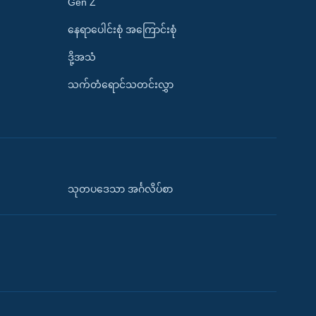
Gen Z
နေရာပေါင်းစုံ အကြောင်းစုံ
ဒို့အသံ
သက်တံရောင်သတင်းလွှာ
သုတပဒေသာ အင်္ဂလိပ်စာ