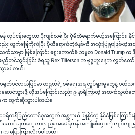
လုပ်ငန်းတွေဟာ ပိုကျစ်လစ်ပြီး ပိုမိုထိရောက်မယ့်အကြောင်း၊ နိုင်
း တွက်ခြေကိုက်ပြီး ပိုထိရောက်တဲ့စံနစ်ကို အသုံးပြုမှာဖြစ်တဲ့အ
သက်သာမှာ ဖြစ်ကြောင်း ရွေးကောက်ခံ သမ္မတ Donald Trump က နိုင
ည်တင်သွင်းခြင်း ခံရသူ Rex Tillerson က ဗုဒ္ဓဟူးနေ့က လွှတ်တော် 
ုသွားပါတယ်။
ရုတ်ပင်လယ်ပြင်မှာ တရုတ်ရဲ့ စစ်ရေးအရ လှုပ်ရှားမှုတွေနဲ့ ပတ်သက်လို
ပ်ဆောင်သွားဖို့ လိုအပ်ကြောင်းလည်း ၉ နာရီကြာတဲ့ အထက်လွှတ်တော
on က ထွက်ဆိုသွားပါတယ်။
အမေရိကန်ပြည်ထောင်စုအတွက် အန္တရာယ် ပြုနိုင်တဲ့ နိုင်ငံဖြစ်ကြောင်
့ လုပ်ဆောင်ချက်တွေဟာလည်း အမေရိကန် အကျိုးစီးပွားကို လျစ်လျူ
son က ပြောကြားလိုက်ပါတယ်။