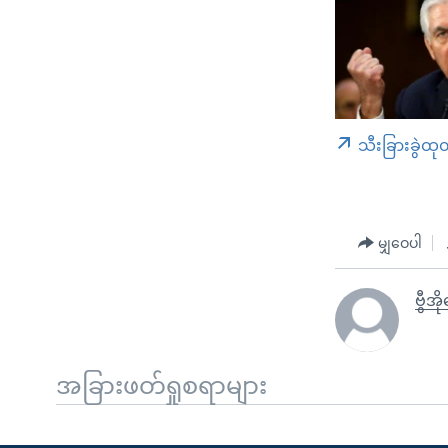
သီးခြားခွဲထု
မျှဝေပါ
ဗွီအိ
အခြားဖတ်ရှုစရာများ