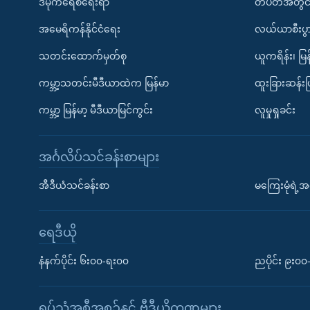
ဒီမိုကရေစီရေးရာ
တပတ်အတွင်
အမေရိကန်နိုင်ငံရေး
လယ်ယာစီးပွ
သတင်းထောက်မှတ်စု
ယူကရိန်း၊ မြန
ကမ္ဘာ့သတင်းမီဒီယာထဲက မြန်မာ
ထူးခြားဆန်း
ကမ္ဘာ့ မြန်မာ့ မီဒီယာမြင်ကွင်း
လူမှုရှုခင်း
အင်္ဂလိပ်သင်ခန်းစာများ
အီဒီယံသင်ခန်းစာ
မကြေးမုံရဲ့အင
ရေဒီယို
နံနက်ပိုင်း ၆း၀၀-ရး၀၀
ညပိုင်း ၉း၀
ရုပ်သံအစီအစဉ်နှင့် ဗွီဒီယိုကဏ္ဍများ