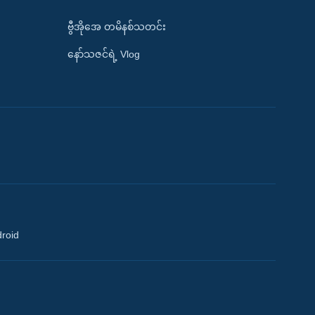
ဗွီအိုအေ တမိနစ်သတင်း
နော်သဇင်ရဲ့ Vlog
droid