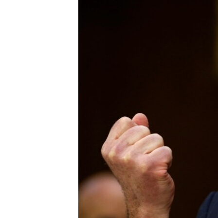
သုတပဒေသာ အင်္ဂလိပ်စာ
အ
ညွန်း
စာမျက်နှာ
သို့
ကျော်
ကြည့်
ရန်
ရှာဖွေ
ရန်
နေရာ
သို့
ကျော်
ရန်