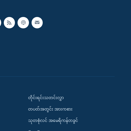
တိုင်းရင်းသတင်းလွှာ
တပတ်အတွင်း အားကစား
သုတစုံလင် အမေရိကန်တခွင်