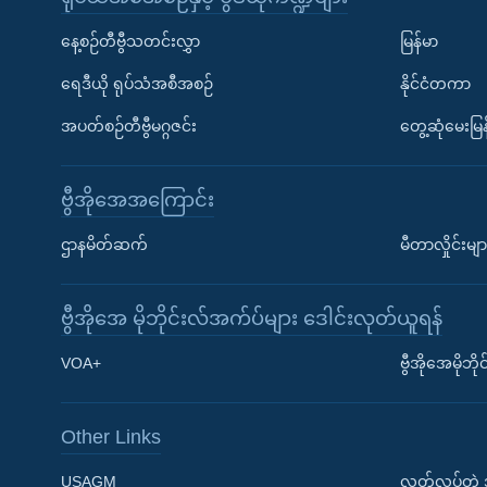
နေ့စဉ်တီဗွီသတင်းလွှာ
မြန်မာ
ရေဒီယို ရုပ်သံအစီအစဉ်
နိုင်ငံတကာ
အပတ်စဉ်တီဗွီမဂ္ဂဇင်း
တွေ့ဆုံမေးမြန
ဗွီအိုအေအကြောင်း
ဌာနမိတ်ဆက်
မီတာလှိုင်းမျာ
ဗွီအိုအေ မိုဘိုင်းလ်အက်ပ်များ ဒေါင်းလုတ်ယူရန်
Learning English
VOA+
ဗွီအိုအေမိုဘ
ဗွီအိုအေ လူမှုကွန်ယက်များ
Other Links
USAGM
လွတ်လပ်တဲ့