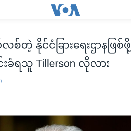
ျစ်လစ်တဲ့ နိုင်ငံခြားရေးဌာနဖြစ်ဖ
်းခံရသူ Tillerson လိုလား
း)