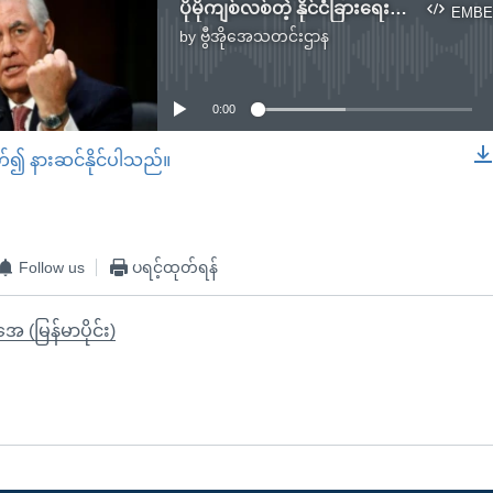
ပိုမိုကျစ်လစ်တဲ့ နိုင်ငံခြားရေးဌာနဖြစ်ဖို့ အမည်တင်သွင်းခံရသူ Tillerson လိုလား
EMBE
by
ဗွီအိုအေသတင်းဌာန
No media source currently available
0:00
တ်၍ နားဆင်နိုင်ပါသည်။
EMBED
Follow us
ပရင့်ထုတ်ရန်
ုအေ (မြန်မာပိုင်း)