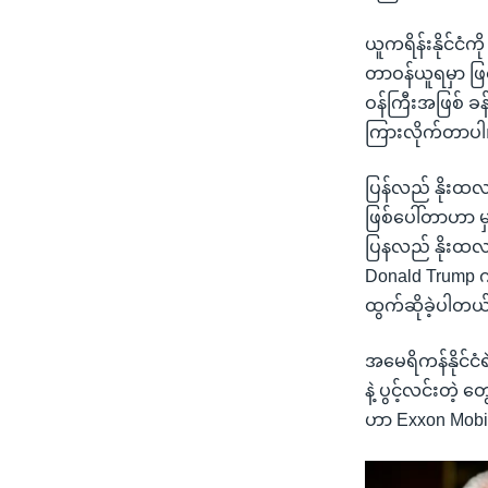
ယူကရိန်းနိုင်ငံကိ
တာဝန်ယူရမှာ ဖြစ
ဝန်ကြီးအဖြစ် ခန့
ကြားလိုက်တာပါ
ပြန်လည် နိုးထလာန
ဖြစ်ပေါ်တာဟာ မှ
ပြနလည် နိုးထလာန
Donald Trump က
ထွက်ဆိုခဲ့ပါတယ
အမေရိကန်နိုင်င
နဲ့ ပွင့်လင်းတဲ့
ဟာ Exxon Mobil