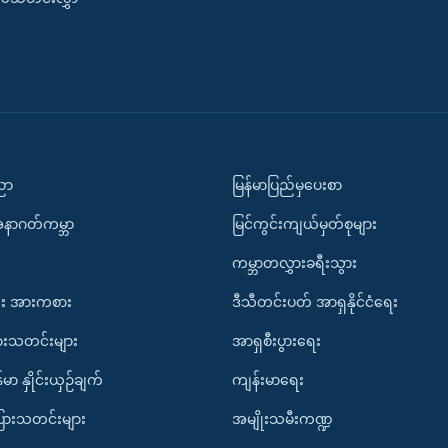
ပညာ
မြန်မာပြည်မှပေးစာ
အနာဂတ်ကမ္ဘာ
မြင်ကွင်းကျယ်မှတ်စုများ
ကမ္ဘာတလွှားခရီးသွား
း အားကစား
ဒီသီတင်းပတ် အာရှနိုင်ငံရေး
ားသတင်းများ
အာရှစီးပွားရေး
်မာ နှိုင်းယှဉ်ချက်
ကျန်းမာရေး
ပြားသတင်းများ
အမျိုးသမီးကဏ္ဍ