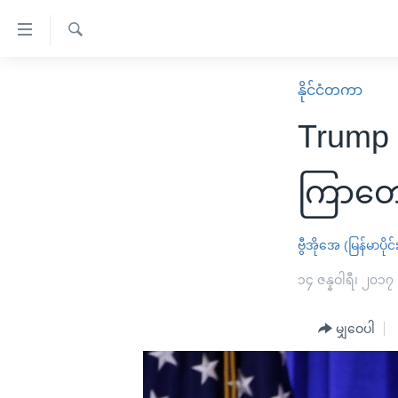
သုံး
ရ
ရှာဖွေ
လွယ်ကူ
မူလစာမျက်နှာ
နိုင်ငံတကာ
ရ
စေ
မြန်မာ
လာ
Trump 
သည့်
ဒ်
ကမ္ဘာ့သတင်းများ
Link
ဗွီဒီယို
နိုင်ငံတကာ
ကြာတေ
များ
သတင်းလွတ်လပ်ခွင့်
အမေရိကန်
ပင်မ
ရပ်ဝန်းတခု လမ်းတခု အလွန်
တရုတ်
ဗွီအိုအေ (မြန်မာပိုင်
အကြောင်းအရာ
အင်္ဂလိပ်စာလေ့လာမယ်
အစ္စရေး-ပါလက်စတိုင်း
၁၄ ဇန္နဝါရီ၊ ၂၀၁၇
သို့
အပတ်စဉ်ကဏ္ဍများ
အမေရိကန်သုံးအီဒီယံ
ကျော်
မျှဝေပါ
ကြည့်
ရေဒီယိုနှင့်ရုပ်သံ အချက်အလက်များ
မကြေးမုံရဲ့ အင်္ဂလိပ်စာ
ရေဒီယို
ရန်
ရေဒီယို/တီဗွီအစီအစဉ်
ရုပ်ရှင်ထဲက အင်္ဂလိပ်စာ
တီဗွီ
ပင်မ