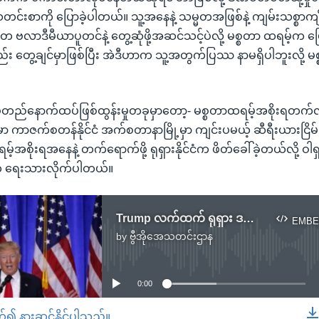
င်းစာကို ပြောခဲ့ပါတယ်။ သူ့အနေနဲ့ သမ္မတအဖြစ်နဲ့ ကျမ်းသစ္စာကျိန်ဆ
္မတ ဗလာဒီမီယာပူတင်နဲ့ တွေ့ဆုံဖို့အဆင်သင့်ပဲလို့ မစ္စတာ ထရမ့်က
 တွေ့ချင်မှာဖြစ်ပြီး အဲဒီဟာက သူ့အတွက်ပြဿ နာမရှိပါဘူးလို့ 
်တည်နောက်ထပ်ဖြစ်ထွန်းမှုတခုမှာတော့- မစ္စတာထရမ့်အစိုးရတက
မှာ ကာဇက်စတန်နိုင်ငံ အက်စတာနာမြို့မှာ ကျင်းပမယ့် ဆီရီးယားငြိမ်
မ့်အစိုးရအနေနဲ့ တက်ရောက်ဖို့ ရုရှားနိုင်ငံက ဖိတ်ခေါ်ခဲ့တယ်လို့ ဝါရှင
 ရေးသားလိုက်ပါတယ်။
Trump လက်ထက် ရုရှား ဒဏ်ခတ်ပိတ်ဆို့မှု ကြာတော့မည်မဟုတ်
EMBE
by
ဗွီအိုအေသတင်းဌာန
No media source currently available
0:00
တ်၍ နားဆင်နိုင်ပါသည်။