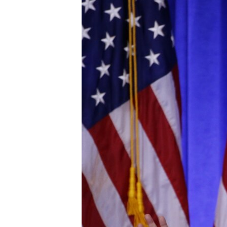
သုတပဒေသာ အင်္ဂလိပ်စာ
အ
ညွန်း
စာမျက်နှာ
သို့
ကျော်
ကြည့်
ရန်
ရှာဖွေ
ရန်
နေရာ
သို့
ကျော်
ရန်