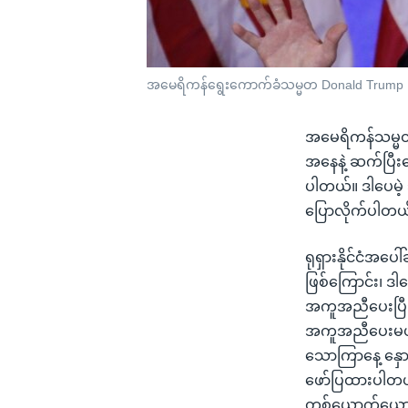
အမေရိကန်ရွေးကောက်ခံသမ္မတ Donald Trump
အမေရိကန်သမ္မတအိ
အနေနဲ့ ဆက်ပြီး
ပါတယ်။ ဒါပေမဲ့
ပြောလိုက်ပါတယ
ရုရှားနိုင်ငံအပ
ဖြစ်ကြောင်း၊ ဒါ
အကူအညီပေးပြီး 
အကူအညီပေးမယ်ဆို
သောကြာနေ့ နှောင်
ဖော်ပြထားပါတယ်
တစ်ယောက်ယောက်