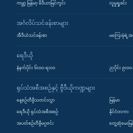
ကမ္ဘာ့ မြန်မာ့ မီဒီယာမြင်ကွင်း
လူမှုရှုခင်း
အင်္ဂလိပ်သင်ခန်းစာများ
အီဒီယံသင်ခန်းစာ
မကြေးမုံရဲ့အင
ရေဒီယို
နံနက်ပိုင်း ၆း၀၀-ရး၀၀
ညပိုင်း ၉း၀
ရုပ်သံအစီအစဉ်နှင့် ဗွီဒီယိုကဏ္ဍများ
နေ့စဉ်တီဗွီသတင်းလွှာ
မြန်မာ
ရေဒီယို ရုပ်သံအစီအစဉ်
နိုင်ငံတကာ
အပတ်စဉ်တီဗွီမဂ္ဂဇင်း
တွေ့ဆုံမေးမြန