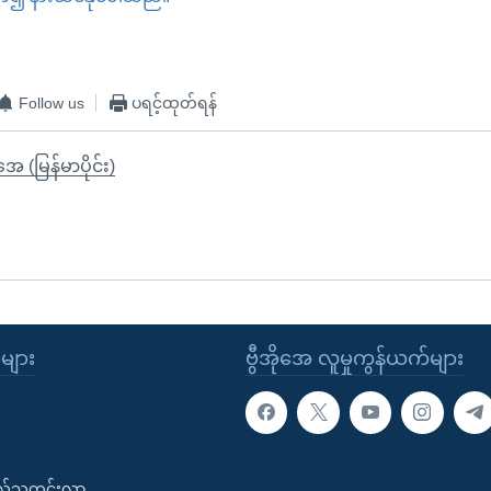
EMBED
Follow us
ပရင့်ထုတ်ရန်
ုအေ (မြန်မာပိုင်း)
ုများ
ဗွီအိုအေ လူမှုကွန်ယက်များ
းလ်သတင်းလွှာ