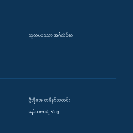
သုတပဒေသာ အင်္ဂလိပ်စာ
ဗွီအိုအေ တမိနစ်သတင်း
နော်သဇင်ရဲ့ Vlog