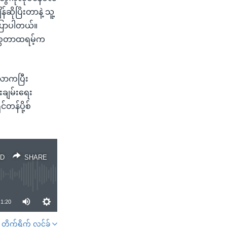
ိုပြိးတာနဲ့ သူ့
 ပြောပါတယ်။
မစ္စတာထရမ့်က
်လာကပြီး
းချမ်းရေး
်တန်ပို့စ်
D
SHARE
1:20
တိုက်ရိုက် လင့်ခ်