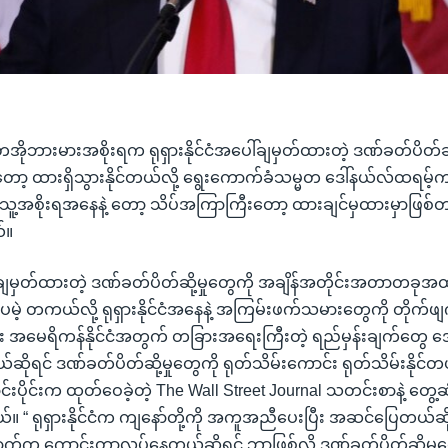
ုဘားမားအစိုးရက ရုရှားနိုင်ငံအပေါ်ချမှတ်ထားတဲ့ ဒဏ်ခတ်ပိတ်ဆို့
တော့ ထားရှိသွားနိုင်တယ်လို့ ရွေးကောက်ခံသမ္မတ ဒေါ်နယ်လ်ထရမ့်
 သူ့အစိုးရအနေနဲ့ တော့ သိပ်အကြာကြီးတော့ ထားချင်မှထားမှာဖြစ်
်။
ေါ်ချမှတ်ထားတဲ့ ဒဏ်ခတ်ပိတ်ဆို့မှုတွေကို အချိန်အတိုင်းအတာတခုအထ
ပေမဲ့ တကယ်လို့ ရုရှားနိုင်ငံအနေနဲ့ အကြမ်းဖက်သမားတွေကို တိုက်ဖျ
အမေရိကန်နိုင်ငံအတွက် တခြားအရေးကြီးတဲ့ ရည်မှန်းချက်တွေ အ
ရင် ဒဏ်ခတ်ပိတ်ဆို့မှုတွေကို ရုတ်သိမ်းကောင်း ရုတ်သိမ်းနိုင်တယ
းပိုင်းက ထုတ်ဝေခဲ့တဲ့ The Wall Street Journal သတင်းစာနဲ့ တွေ့ဆု
။ “ ရုရှားနိုင်ငံက ကျနော်တို့ကို အကူအညီပေးပြီး အဆင်ပြေတယ်ဆို
က ကောင်းတာလုပ်နေတယ်ဆိုရင် ဘာဖြစ်လို့ ဒဏ်ခတ်ပိတ်ဆို့မှုတ