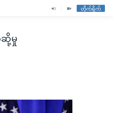
တိုက်ရိုက်
ု့မှု