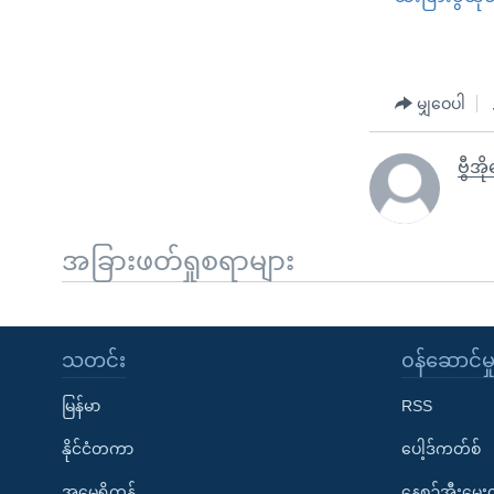
မျှဝေပါ
ဗွီအိ
အခြားဖတ်ရှုစရာများ
သတင်း
၀န်ဆောင်မှ
မြန်မာ
RSS
နိုင်ငံတကာ
ပေါ့ဒ်ကတ်စ်
အမေရိကန်
နေ့စဉ်အီးမေ