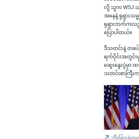
လို့ သူက WSJ သတ
အနေနဲ့ ရုရှားသမ
ရုရှားဘက်ကလည်း
ပြောပါတယ်။
ဒီသတင်းနဲ့ တစပ
ရက်ပိုင်းအတွင်း
ဆွေးနွေးပွဲမှာ ထရ
သတင်းစာကြီးက
သီးခြားခွဲထု