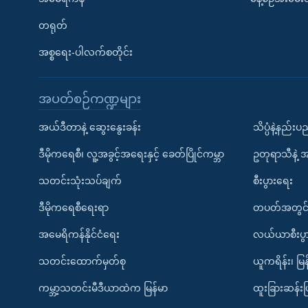
တရုတ်
အစ္စရေး-ပါလက်စတိုင်း
အပတ်စဉ်ကဏ္ဍများ
အယ်ဒီတာနဲ့ ဆွေးနွေးခန်း
သိပ္ပံနဲ့နည်း
ဒီမိုကရေစီ၊ လူ့အခွင့်အရေးနှင့် ခေတ်ပြိုင်ကမ္ဘာ
ဥတုရာသီနဲ့ 
သတင်းသုံးသပ်ချက်
စီးပွားရေး
ဒီမိုကရေစီရေးရာ
တပတ်အတွင်
အမေရိကန်နိုင်ငံရေး
လယ်ယာစီးပွ
သတင်းထောက်မှတ်စု
ယူကရိန်း၊ မြန
ကမ္ဘာ့သတင်းမီဒီယာထဲက မြန်မာ
ထူးခြားဆန်း