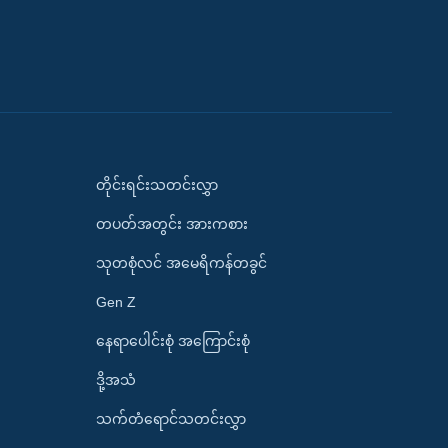
တိုင်းရင်းသတင်းလွှာ
တပတ်အတွင်း အားကစား
သုတစုံလင် အမေရိကန်တခွင်
Gen Z
နေရာပေါင်းစုံ အကြောင်းစုံ
ဒို့အသံ
သက်တံရောင်သတင်းလွှာ