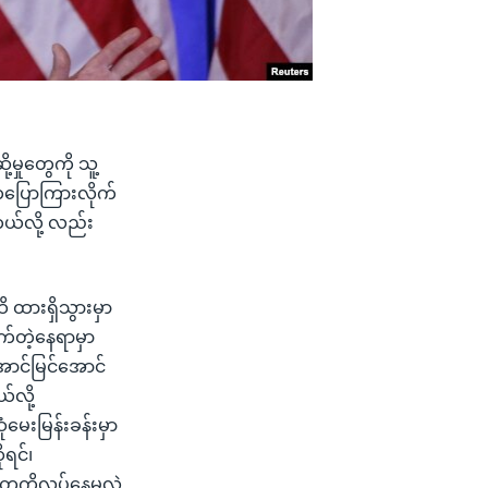
မှုတွေကို သူ့
ကပြောကြားလိုက်
တယ်လို့ လည်း
ိ ထားရှိသွားမှာ
က်တဲ့နေရာမှာ
ောင်မြင်အောင်
်လို့
ံမေးမြန်းခန်းမှာ
ရင်၊
ွေကိုလုပ်နေမလဲ