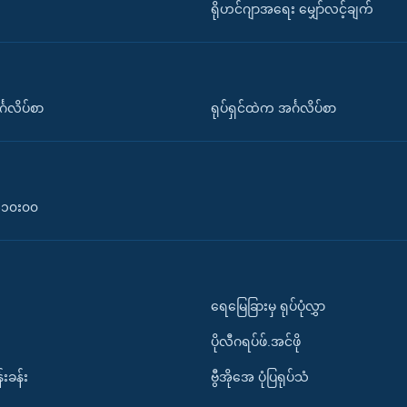
ရိုဟင်ဂျာအရေး မျှော်လင့်ချက်
်္ဂလိပ်စာ
ရုပ်ရှင်ထဲက အင်္ဂလိပ်စာ
၀-၁၀း၀၀
ရေမြေခြားမှ ရုပ်ပုံလွှာ
ပိုလီဂရပ်ဖ်.အင်ဖို
်းခန်း
ဗွီအိုအေ ပုံပြရုပ်သံ