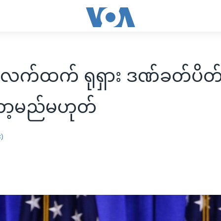
လက်ထက် ရုရှား ဒဏ်ခတ်ပိတ်ဆိ
ာ့မည်မဟုတ်
း)