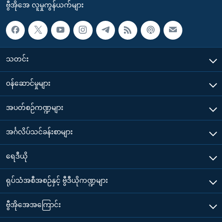
ဗွီအိုအေ လူမှုကွန်ယက်များ
သတင်း
၀န်ဆောင်မှုများ
အပတ်စဉ်ကဏ္ဍများ
အင်္ဂလိပ်သင်ခန်းစာများ
ရေဒီယို
ရုပ်သံအစီအစဉ်နှင့် ဗွီဒီယိုကဏ္ဍများ
ဗွီအိုအေအကြောင်း