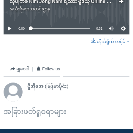
လုပ်ကြံခံ Kim Jong Nam ရဲ့သား ဗွီဒီယို Online မှာ ထွက်ပေါ်
by
ဗွီအိုအေသတင်းဌာန
No media source currently available
0:00
0:31
တိုက်ရိုက် လင့်ခ်
မျှဝေပါ
Follow us
ဗွီအိုအေ (မြန်မာပိုင်း)
အခြားဖတ်ရှုစရာများ