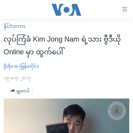
သုံး
ရ
လွယ်ကူ
နိုင်ငံတကာ
မူလစာမျက်နှာ
စေ
လုပ်ကြံခံ Kim Jong Nam ရဲ့သား ဗွီဒီယို
မြန်မာ
သည့်
Online မှာ ထွက်ပေါ်
ကမ္ဘာ့သတင်းများ
Link
ဗွီဒီယို
နိုင်ငံတကာ
ဗွီအိုအေ (မြန်မာပိုင်း)
များ
သတင်းလွတ်လပ်ခွင့်
အမေရိကန်
၀၉ မတ္၊ ၂၀၁၇
ပင်မ
ရပ်ဝန်းတခု လမ်းတခု အလွန်
တရုတ်
အကြောင်းအရာ
မျှဝေပါ
သို့
အင်္ဂလိပ်စာလေ့လာမယ်
အစ္စရေး-ပါလက်စတိုင်း
ကျော်
အပတ်စဉ်ကဏ္ဍများ
အမေရိကန်သုံးအီဒီယံ
ကြည့်
ရေဒီယိုနှင့်ရုပ်သံ အချက်အလက်များ
မကြေးမုံရဲ့ အင်္ဂလိပ်စာ
ရေဒီယို
ရန်
ပင်မ
ရေဒီယို/တီဗွီအစီအစဉ်
ရုပ်ရှင်ထဲက အင်္ဂလိပ်စာ
တီဗွီ