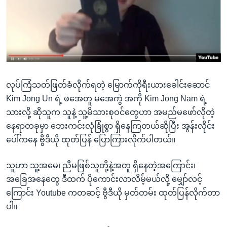
အ
သုတပဒေသာ အင်္ဂလိပ်စာ
ညွန်း
Learning English
စာမျက်နှာ
သို့
ဗွီအိုအေ လူမှုကွန်ယက်များ
ကျော်
ကြည့်
လုပ်ကြံသတ်ဖြတ်ခံလိုက်ရတဲ့ မြောက်ကိုရီးယားခေါင်းဆောင်
ရန်
ဘာသာစကားများ
Kim Jong Un ရဲ့ ဖအေတူ မအေကွဲ အကို Kim Jong Nam ရဲ့
ရှာဖွေ
သားလို့ ဆိုသူက သူနဲ့ သူ့မိသားစုဝင်တွေဟာ အမည်မဖော်လိုတဲ့
ရန်
နေရာတခုမှာ ဘေးကင်းလုံခြုံစွာ ရှိနေကြတယ်ဆိုပြီး အွန်းလိုင်း
နေရာ
ပေါ်ကနေ ဗွီဒီယို ထုတ်ပြန် ပြောကြားလိုက်ပါတယ်။
သို့
ကျော်
သူဟာ သူ့အမေ၊ ညီမဖြစ်သူတို့နဲ့အတူ ရှိနေတဲ့အကြောင်း၊
ရန်
အခြေအနေတွေ ဒီထက် ပိုကောင်းလာလိမ့်မယ်လို့ မျှော်လင့်
ကြောင်း Youtube ကတဆင့် ဗွီဒီယို မှတ်တမ်း ထုတ်ပြန်လိုက်တာ
ပါ။