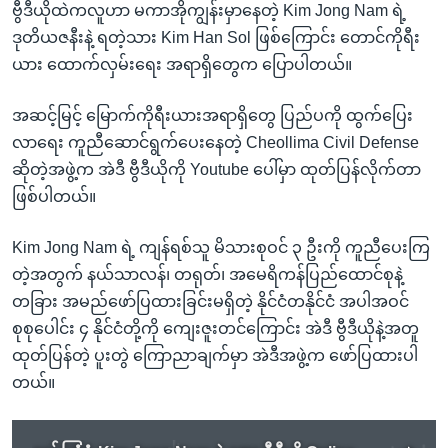
ဗွီဒီယိုထဲကလူဟာ မကာအိုကျွန်းမှာနေတဲ့ Kim Jong Nam ရဲ့
ဒုတိယဇနီးနဲ့ ရတဲ့သား Kim Han Sol ဖြစ်ကြောင်း တောင်ကိုရီး
ယား ထောက်လှမ်းရေး အရာရှိတွေက ပြောပါတယ်။
အဆင့်မြင့် မြောက်ကိုရီးယားအရာရှိတွေ ပြည်ပကို ထွက်ပြေး
လာရေး ကူညီဆောင်ရွက်ပေးနေတဲ့ Cheollima Civil Defense
ဆိုတဲ့အဖွဲ့က အဲဒီ ဗွီဒီယိုကို Youtube ပေါ်မှာ ထုတ်ပြန်လိုက်တာ
ဖြစ်ပါတယ်။
Kim Jong Nam ရဲ့ ကျန်ရစ်သူ မိသားစုဝင် ၃ ဦးကို ကူညီပေးကြ
တဲ့အတွက် နယ်သာလန်၊ တရုတ်၊ အမေရိကန်ပြည်ထောင်စုနဲ့
တခြား အမည်ဖော်ပြထားခြင်းမရှိတဲ့ နိုင်ငံတနိုင်ငံ အပါအဝင်
စုစုပေါင်း ၄ နိုင်ငံတို့ကို ကျေးဇူးတင်ကြောင်း အဲဒီ ဗွီဒီယိုနဲ့အတူ
ထုတ်ပြန်တဲ့ ပူးတွဲ ကြောညာချက်မှာ အဲဒီအဖွဲ့က ဖော်ပြထားပါ
တယ်။