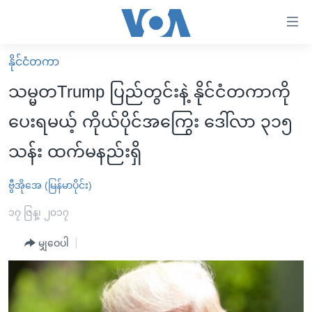
သုံး
ရ
လွယ်ကူ
နိုင်ငံတကာ
မူလစာမျက်နှာ
စေ
သမ္မတTrump ပြည်တွင်းနဲ့ နိုင်ငံတကာကို
မြန်မာ
သည့်
ပေးရမယ့် ကိုယ်ပိုင်အကြွေး ဒေါ်လာ ၃၁၅
ကမ္ဘာ့သတင်းများ
Link
သန်း ထက်မနည်းရှိ
ဗွီဒီယို
နိုင်ငံတကာ
များ
သတင်းလွတ်လပ်ခွင့်
အမေရိကန်
ပင်မ
ဗွီအိုအေ (မြန်မာပိုင်း)
ရပ်ဝန်းတခု လမ်းတခု အလွန်
တရုတ်
အကြောင်းအရာ
၁၇ ဇြန္၊ ၂၀၁၇
သို့
အင်္ဂလိပ်စာလေ့လာမယ်
အစ္စရေး-ပါလက်စတိုင်း
ကျော်
မျှဝေပါ
အပတ်စဉ်ကဏ္ဍများ
အမေရိကန်သုံးအီဒီယံ
ကြည့်
ရေဒီယိုနှင့်ရုပ်သံ အချက်အလက်များ
မကြေးမုံရဲ့ အင်္ဂလိပ်စာ
ရေဒီယို
ရန်
ပင်မ
ရေဒီယို/တီဗွီအစီအစဉ်
ရုပ်ရှင်ထဲက အင်္ဂလိပ်စာ
တီဗွီ