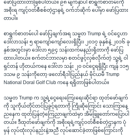
ဖော်ပြထားတာဖြစ်ပါတယ်။ ၉၈ မျက်နှာပါ စာရွက်စာတမ်းကို
အစိုးရ ကျင့်ဝတ်စီစစ်တဲ့ဌာနရဲ့ ဝက်ဘ်ဆိုက် ပေါ်မှာ ဖော်ပြထား
တာပါ။
စာရွက်စာတမ်းပါ ဖော်ပြချက်အရ သမ္မတ Trump ရဲ့ ဝင်ငွေဟာ
ဒေါ်လာသန်း ၅ ရာကျော်ကျော်လေးရှိပြီး၊ ၂၀၁၇ ခုနှစ်နဲ့ ၂၀၁၆ ခု
နှစ်အတွင်းမှာ ဒေါ်လာ ၅၉၄ သန်းထက်မနည်းရှိတာကို ဖော်ပြ
ထားပါတယ်။ စက်တင်ဘာလမှာ စတင်ဖွင့်လှစ်လိုက်တဲ့ သူ့ရဲ့ ဝါ
ရှင်တန် ဟိုတယ်ကနေ ဒေါ်လာ သန်း ၂၀ ဝင်ငွေရရှိပြီး ကျန် ၁၁၅
ဒသမ ၉ သန်းကိုတော့ ဖလော်ရီဒါပြည်နယ် မိုင်ယမီ Trump
National Doral Golf Club ကနေ ရရှိတာဖြစ်ပါတယ်။
သမ္မတ Trump က သူ့ရဲ့ငွေရေးကြေးရေးဆိုင်ရာ ထုတ်ဖော်ချက်
ကို သူကိုယ်တိုင်တင်ပြခွင့်ရတာကို ကြိုဆိုကြောင်း သောကြာနေ့
ညနေက ထုတ်ပြန်တဲ့ကြေညာချက်ထဲမှာ အိမ်ဖြူတော်ကပြောပါ
တယ်။ ဒီထုတ်ဖော်ချက်ကို အစိုးရရဲ့ကျင့်ဝတ်စီစစ်တဲ့ဌာနက ပုံ
မှန် လုပ်ထုံးလုပ်နည်းနဲ့အညီ လုပ်ဆောင်ခဲ့တာဖြစ်ကြောင်းကို