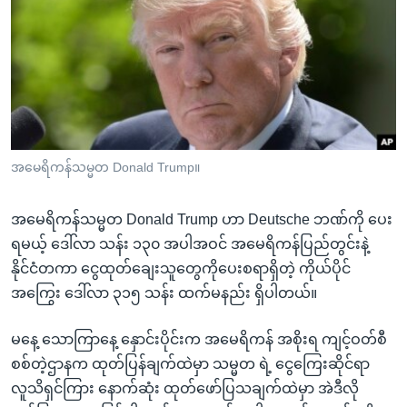
အ
သုတပဒေသာ အင်္ဂလိပ်စာ
ညွန်း
Learning English
စာမျက်နှာ
သို့
ဗွီအိုအေ လူမှုကွန်ယက်များ
ကျော်
ကြည့်
ရန်
ဘာသာစကားများ
အမေရိကန်သမ္မတ Donald Trump။
ရှာဖွေ
ရန်
အမေရိကန်သမ္မတ Donald Trump ဟာ Deutsche ဘဏ်ကို ပေး
နေရာ
ရမယ့် ဒေါ်လာ သန်း ၁၃၀ အပါအဝင် အမေရိကန်ပြည်တွင်းနဲ့
သို့
နိုင်ငံတကာ ငွေထုတ်ချေးသူတွေကိုပေးစရာရှိတဲ့ ကိုယ်ပိုင်
ကျော်
အကြွေး ဒေါ်လာ ၃၁၅ သန်း ထက်မနည်း ရှိပါတယ်။
ရန်
မနေ့ သောကြာနေ့ နှောင်းပိုင်းက အမေရိကန် အစိုးရ ကျင့်ဝတ်စီ
စစ်တဲ့ဌာနက ထုတ်ပြန်ချက်ထဲမှာ သမ္မတ ရဲ့ ငွေကြေးဆိုင်ရာ
လူသိရှင်ကြား နောက်ဆုံး ထုတ်ဖော်ပြသချက်ထဲမှာ အဲဒီလို