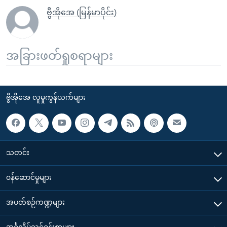
ဗွီအိုအေ (မြန်မာပိုင်း)
အခြားဖတ်ရှုစရာများ
ဗွီအိုအေ လူမှုကွန်ယက်များ
သတင်း
၀န်ဆောင်မှုများ
အပတ်စဉ်ကဏ္ဍများ
အင်္ဂလိပ်သင်ခန်းစာများ