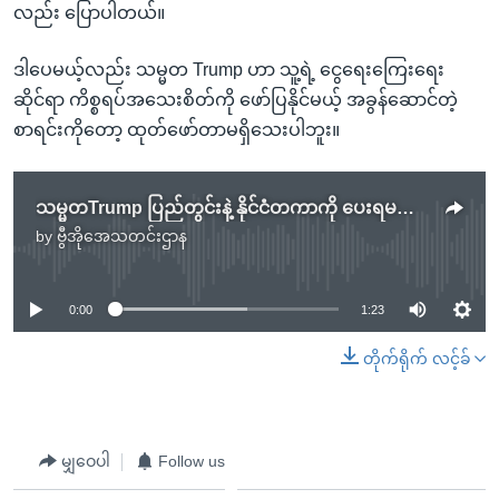
လည်း ပြောပါတယ်။
ဒါပေမယ့်လည်း သမ္မတ Trump ဟာ သူ့ရဲ့ ငွေရေးကြေးရေး
ဆိုင်ရာ ကိစ္စရပ်အသေးစိတ်ကို ဖော်ပြနိုင်မယ့် အခွန်ဆောင်တဲ့
စာရင်းကိုတော့ ထုတ်ဖော်တာမရှိသေးပါဘူး။
သမ္မတTrump ပြည်တွင်းနဲ့ နိုင်ငံတကာကို ပေးရမယ့် ကိုယ်ပိုင်အကြွေး ဒေါ်လာ ၃၁၅ သန်း ထက်မနည်းရှိ
by
ဗွီအိုအေသတင်းဌာန
No media source currently available
0:00
1:23
တိုက်ရိုက် လင့်ခ်
မျှဝေပါ
Follow us