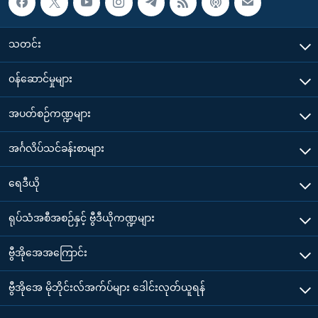
သတင်း
၀န်ဆောင်မှုများ
အပတ်စဉ်ကဏ္ဍများ
အင်္ဂလိပ်သင်ခန်းစာများ
ရေဒီယို
ရုပ်သံအစီအစဉ်နှင့် ဗွီဒီယိုကဏ္ဍများ
ဗွီအိုအေအကြောင်း
ဗွီအိုအေ မိုဘိုင်းလ်အက်ပ်များ ဒေါင်းလုတ်ယူရန်