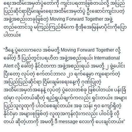
ရေးအထိမ်းအမှတ်ပွဲတော်ကို ကျင်းပရတာဖြစ်တယ်လို့ အပြည်
ပြည်ဆိုင်ရာငြိမ်းချမ်းရေးအထိမ်းအမှတ်ပွဲ ဦးဆောင်ကျင်းပတဲ့
အဖွဲ့အစည်းတခုဖြစ်တဲ့ Moving Forward Together အဖွဲ့
တည်ထောင်သူ မကြည်ကြည်စိမ်းက ဗွီအိုအေမြန်မာပိုင်းကိုပြော
ပါတယ်။
“ဒီနေ့ ပွဲလေးကလေ အစ်မတို့ Moving Forward Together လို့
ခေါ်တဲ့ ဒီ ပြည်တွင်းပရဟိတ အဖွဲ့အစည်းရယ်၊ International
Alert လို့ ခေါ်တဲ့ နိုင်ငံတကာ အဖွဲ့အစည်းရယ် အမတို့ ၂ ဖွဲ့ပေါင်း
ပြီးတော့ လုပ်တဲ့ စက်တင်ဘာလ ၂၁ ရက်နေ့မှာ ကျရောက်တဲ့
အပြည်ပြည်ဆိုင်ရာ ငြိမ်းချမ်းရေးနေ့ကို ဂုဏ်ပြုတဲ့
အထိမ်းအမှတ်အနေနဲ့ လုပ်တဲ့ ပွဲလေးတစ်ခု ဖြစ်ပါတယ်။ ပန်းခြံ
ထဲမှာ လုပ်တယ်ဆိုတဲ့ ရည်ရွယ်ချက်ကလည်း ရှင်းတယ်။ အများ
ပြည်သူလူထုကို ပါဝင်စေချင်တယ်။ အခု သန်း ၅၀ ကျော်ရှိတဲ့
နိုင်ငံမှာ အများစုဖြစ်တဲ့ လူထုအကုန်လုံးကလည်း ပါဝင်ဖို့ လို
တယ် ဆိုတဲ့ဟာကို အမတို့ ဒီ message လေးကို ပေးချင်တယ်။”