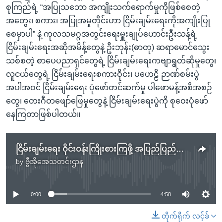
စုကြည်ရဲ့ “အပြုသဘော အကျိုးသက်ရောက်မှုကိုဖြစ်စေတဲ့
အတွေး၊ စကား၊ အပြုအမှုတိုင်းဟာ ငြိမ်းချမ်းရေးကိုအကျိုးပြု
စေမှာပါ” နဲ့ ကုလသမဂ္ဂအတွင်းရေးမှူးချုပ်ဟောင်းဦးသန့်ရဲ့
ငြိမ်းချမ်းရေးအဆိုအမိန့်တွေနဲ့ ဦးဘုန်း(ဓာတု) ဆရာမောင်သွေး
သစ်စတဲ့ စာပေပညာရှင်တွေရဲ့ ငြိမ်းချမ်းရေးကဗျာရွတ်ဆိုမှုတွေ၊
လူငယ်တွေရဲ့ ငြိမ်းချမ်းရေးစကားဝိုင်း၊ ပဟေဠိ ဉာဏ်စမ်းပွဲ
အပါအဝင် ငြိမ်းချမ်းရေး ပုံဖော်တင်ဆက်မှု ပါဖောမန့်အစီအစဉ်
တွေ၊ တေးဂီတဖျော်ဖြေမှုတွေနဲ့ ငြိမ်းချမ်းရေးပွဲကို စုဝေးပုံဖော်
နေကြတာဖြစ်ပါတယ်။
ငြိမ်းချမ်းရေး ဝိုင်းဝန်းကြိုးစားကြဖို့ အပြည်ပြည်ဆိုင်ရာ ငြိမ်းချမ်းရေးနေ့မှာ တိုက်တွန်း
by
ဗွီအိုအေသတင်းဌာန
No media source currently available
0:00
4:58
တိုက်ရိုက် လင့်ခ်