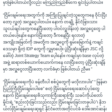
မှာဖြစ်ပါတယ်လို့လည်း မကြည်ကြည်စိမ်းက ရှင်းပြပါတယ်။
“ငြိမ်းချမ်းရေးအတွက်ကို အကြိုးပြုချင်တဲ့သူတွေကနေ ဝိုင်းပြီး
တော့ လှူတဲ့ အလှူငွေပါတယ်။ နောက် တချို့ နိုင်ငံခြားသား
သူငယ်ချင်းတွေကနေပြီးတော့ ပါဝင်လှူဒါန်းတဲ့ အလှူငွေတွေ ပါ
တယ်ပေါ့နော်။ နောက်ပြီးတော့ ဒီကနေပြီး ရလာတဲ့
အကျိုးအမြတ်ကို အမတို့က အလှူငွေကို ရှမ်းမြောက်နဲ့ ကချင်
ဒေသမှာ ရှိတဲ့ IDP တွေကို လှူမှာပေါ့။ ပွဲပြီးဆုံးချိန်မှာ JSC လို့
ခေါ်တဲ့ Joint Strategy Team ပေ့ါနော်။ ကချင်မှာ base လုပ်တဲ့
အဖွဲ့ ဆရာတစ်ယောက်ယောက်ကနေ လာပြီးတော့ ပွဲပြီးဆုံးချိန်
မှာ အလှူငွေလာပြီးတော့ လက်ခံမှာ ဖြစ်ပါတယ် ညီမ။ ”
“ငြိမ်းချမ်းရေးကိုပဲ ဖန်တီးပါ စစ်ပွဲတွေကို မလိုလားပါ။” “ မြန်မာ
ပြည်ကြီးငြိမ်းချမ်းပါစေ” စတဲ့ ငြိမ်းချမ်းရေးဆောင်ပုဒ်တွေ
နောက် ငြိမ်းချမ်းရေးဗိသုကာကြီးဆရာကြီး သခင်ကိုယ်တော်
မှိုင်းရဲ့ “စည်းလုံးခြင်းသည်လည်း ငြိမ်းချမ်းခြင်းတခုပါပဲ”၊ နိုဘ
ယ်လ်ငြိမ်းချမ်းရေးဆုရှင် နိုင်ငံတော်အတိုင်ပင်ခံ ဒေါ်အောင်ဆန်း