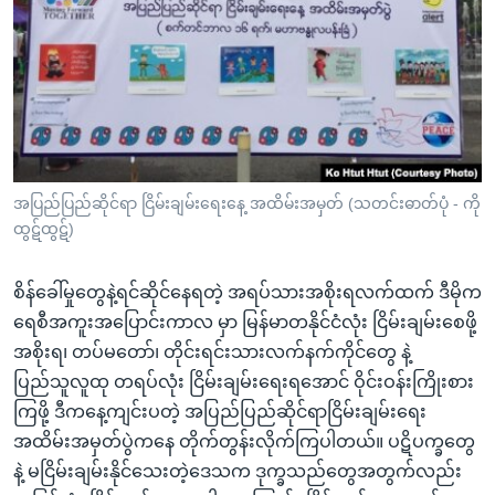
အ
သုတပဒေသာ အင်္ဂလိပ်စာ
ညွန်း
Learning English
စာမျက်နှာ
သို့
ဗွီအိုအေ လူမှုကွန်ယက်များ
ကျော်
ကြည့်
ရန်
ဘာသာစကားများ
အပြည်ပြည်ဆိုင်ရာ ငြိမ်းချမ်းရေးနေ့ အထိမ်းအမှတ် (သတင်းဓာတ်ပုံ - ကို
ရှာဖွေ
ထွဋ်ထွဋ်)
ရန်
နေရာ
စိန်ခေါ်မှုတွေနဲ့ရင်ဆိုင်နေရတဲ့ အရပ်သားအစိုးရလက်ထက် ဒီမိုက
သို့
ရေစီအကူးအပြောင်းကာလ မှာ မြန်မာတနိုင်ငံလုံး ငြိမ်းချမ်းစေဖို့
ကျော်
အစိုးရ၊ တပ်မတော်၊ တိုင်းရင်းသားလက်နက်ကိုင်တွေ နဲ့
ရန်
ပြည်သူလူထု တရပ်လုံး ငြိမ်းချမ်းရေးရအောင် ဝိုင်းဝန်းကြိုးစား
ကြဖို့ ဒီကနေ့ကျင်းပတဲ့ အပြည်ပြည်ဆိုင်ရာငြိမ်းချမ်းရေး
အထိမ်းအမှတ်ပွဲကနေ တိုက်တွန်းလိုက်ကြပါတယ်။ ပဋိပက္ခတွေ
နဲ့ မငြိမ်းချမ်းနိုင်သေးတဲ့ဒေသက ဒုက္ခသည်တွေအတွက်လည်း