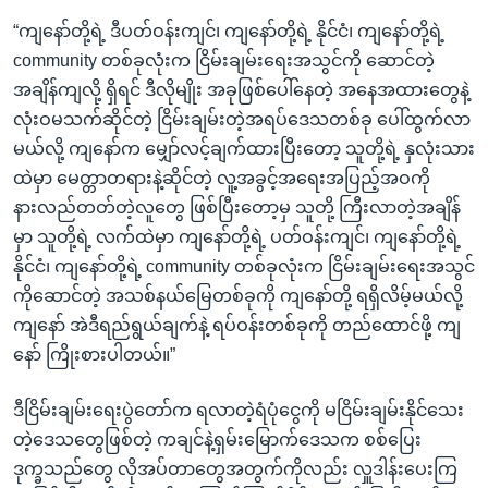
“ကျနော်တို့ရဲ့ ဒီပတ်ဝန်းကျင်၊ ကျနော်တို့ရဲ့ နိုင်ငံ၊ ကျနော်တို့ရဲ့
community တစ်ခုလုံးက ငြိမ်းချမ်းရေးအသွင်ကို ဆောင်တဲ့
အချိန်ကျလို့ ရှိရင် ဒီလိုမျိုး အခုဖြစ်ပေါ်နေတဲ့ အနေအထားတွေနဲ့
လုံးဝမသက်ဆိုင်တဲ့ ငြိမ်းချမ်းတဲ့အရပ်ဒေသတစ်ခု ပေါ်ထွက်လာ
မယ်လို့ ကျနော်က မျှော်လင့်ချက်ထားပြီးတော့ သူတို့ရဲ့ နှလုံးသား
ထဲမှာ မေတ္တာတရားနဲ့ဆိုင်တဲ့ လူ့အခွင့်အရေးအပြည့်အဝကို
နားလည်တတ်တဲ့လူတွေ ဖြစ်ပြီးတော့မှ သူတို့ ကြီးလာတဲ့အချိန်
မှာ သူတို့ရဲ့ လက်ထဲမှာ ကျနော်တို့ရဲ့ ပတ်ဝန်းကျင်၊ ကျနော်တို့ရဲ့
နိုင်ငံ၊ ကျနော်တို့ရဲ့ community တစ်ခုလုံးက ငြိမ်းချမ်းရေးအသွင်
ကိုဆောင်တဲ့ အသစ်နယ်မြေတစ်ခုကို ကျနော်တို့ ရရှိလိမ့်မယ်လို့
ကျနော် အဲဒီရည်ရွယ်ချက်နဲ့ ရပ်ဝန်းတစ်ခုကို တည်ထောင်ဖို့ ကျ
နော် ကြိုးစားပါတယ်။”
ဒီငြိမ်းချမ်းရေးပွဲတော်က ရလာတဲ့ရံပုံငွေကို မငြိမ်းချမ်းနိုင်သေး
တဲ့ဒေသတွေဖြစ်တဲ့ ကချင်နဲ့ရှမ်းမြောက်ဒေသက စစ်ပြေး
ဒုက္ခသည်တွေ လိုအပ်တာတွေအတွက်ကိုလည်း လှူဒါန်းပေးကြ