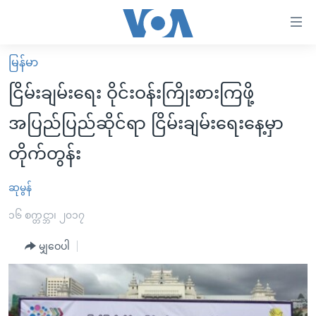
သုံး
ရ
လွယ်ကူ
မြန်မာ
မူလစာမျက်နှာ
စေ
ငြိမ်းချမ်းရေး ဝိုင်းဝန်းကြိုးစားကြဖို့
မြန်မာ
သည့်
အပြည်ပြည်ဆိုင်ရာ ငြိမ်းချမ်းရေးနေ့မှာ
ကမ္ဘာ့သတင်းများ
Link
တိုက်တွန်း
ဗွီဒီယို
နိုင်ငံတကာ
များ
သတင်းလွတ်လပ်ခွင့်
အမေရိကန်
ပင်မ
ဆုမွန်
ရပ်ဝန်းတခု လမ်းတခု အလွန်
တရုတ်
အကြောင်းအရာ
၁၆ စက္တင္ဘာ၊ ၂၀၁၇
သို့
အင်္ဂလိပ်စာလေ့လာမယ်
အစ္စရေး-ပါလက်စတိုင်း
ကျော်
မျှဝေပါ
အပတ်စဉ်ကဏ္ဍများ
အမေရိကန်သုံးအီဒီယံ
ကြည့်
ရေဒီယိုနှင့်ရုပ်သံ အချက်အလက်များ
မကြေးမုံရဲ့ အင်္ဂလိပ်စာ
ရေဒီယို
ရန်
ပင်မ
ရေဒီယို/တီဗွီအစီအစဉ်
ရုပ်ရှင်ထဲက အင်္ဂလိပ်စာ
တီဗွီ