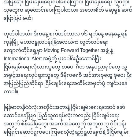
အမြန်ဆုံး ငြိမ်းချမ်းရေးရပါစေကြောင်း ငြိမ်းချမ်းရေး လှုပ်ရှား
သူတွေက ဆုတောင်းပေးကြပါတယ်။ အသေးစိတ် မဆုမွန် ဆက်
ပြောပြပါမယ်။
ဟုတ်ပါတယ်။ ဒီကနေ့ စက်တင်ဘာလ ၁၆ ရက်နေ့ စနေနေ့ ရန်
ကုန်မြို့ မဟာဗန္ဓုလပန်းခြံအလယ်က လွတ်လပ်ရေး
ကျောက်တိုင်ရှေ့မှာ Moving Forward Together အဖွဲ့ နဲ့
International Alert အဖွဲ့တို့ ပူးပေါင်းဦးဆောင်ပြီး
ငြိမ်းချမ်းရေးလိုလားသူတွေ စာပေ၊ ဂီတ အနုပညာရှင်တွေ လူ့
အခွင့်အရေးလှုပ်ရှားသူတွေ ဒီမိုကရေစီ အင်အားစုတွေ စုဝေးပြီး
အပြည်ပြည်ဆိုင်ရာ ငြိမ်းချမ်းရေးအထိမ်းအမှတ်ပွဲ ကျင်းပနေ
တာပါ။
မြန်မာတနိုင်ငံလုံးအတိုင်းအတာနဲ့ ငြိမ်းချမ်းရေးရအောင် ဖော်
ဆောင်နေချိန်မှာ ပြည်သူတရပ်လုံးကလည်း ငြိမ်းချမ်းရေး
အတွက် စိန်ခေါ်မှုတွေ၊ အခက်အခဲတွေကို အတူတကွ ဝိုင်းဝန်း
ဖြေရှင်းဆောင်ရွက်ပေးကြစေလိုတဲ့ရည်ရွယ်ချက်နဲ့ ဒီငြိမ်းချမ်း