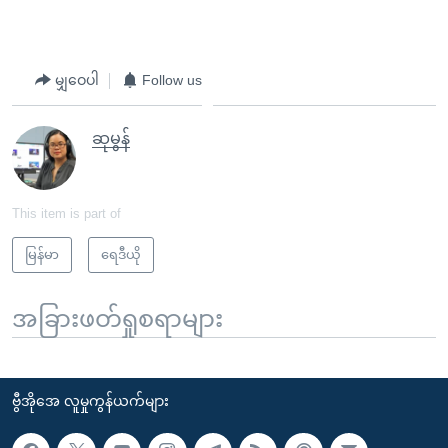
မျှဝေပါ
Follow us
ဆုမွန်
This item is part of
မြန်မာ
ရေဒီယို
အခြားဖတ်ရှုစရာများ
ဗွီအိုအေ လူမှုကွန်ယက်များ