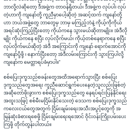
ဘာလို့လဲဆိုတော့ ဒီအဖွဲ့က တာဝန်ရှိတယ်၊ ဒီအဖွဲ့က လုပ်ပါ၊ လုပ်
တဲ့ဟာကို ကျနော်တို့ ကူညီမှာပေါ့ဆိုတဲ့ အဆင့်ထက် ကျနော်တို့
ဟာ ဘယ်အဖွဲ့တွေ ဘာတွေမှ ဘာမှ မကြည့်ဘဲနဲ့ ကိုယ့်ကိုကိုယ်
အရင်ဆုံးကြည့်ပြီးတော့ ကိုယ်ကနေ သွားမယ်ဆိုတာမျိုး။ အဲဒီလို
မျိုး ကိုယ်ကနေ စပြီး လုပ်လိုက်မယ်၊ ကိုယ့်တစ်နေရာကနေ စပြီး
လုပ်လိုက်မယ်ဆိုတဲ့ အဲဒီ အကြောင်းကို ကျနော် ရောက်အောင်ကို
ကျနော်ပို့ဖို့ ၊ နောက်ပြီးတော့ အဲဒီလမ်းကြောင်းကို သွားကြပါလို့
ကျနော်က မေတ္တာရပ်ခံမှာပါ။”
စစ်ပြေးဒုက္ခသည်စခန်းတွေအထိအရောက်သွားပြီး စစ်ပြေး
ဒုက္ခသည်တွေအရေး ကူညီဆောင်ရွက်ပေးနေတဲ့သူလည်းဖြစ်တဲ့
အဆိုတော်ဖိုးခွားက စစ်ပြေးဒုက္ခသည်တွေ နေရပ်ရင်းပြန်နိုင်ရေး
အထူးသဖြင့် စစ်မီးမငြိမ်းနိုင်သေးတဲ့ ဒေသက စစ်ပြေးဒုက္ခသည်
ကလေးငယ်တွေအတွက် ငြိမ်းချမ်းရေးအသီးအပွင့်တွေကို အ
မြန်ဆုံးခံစားရစေဖို့ ငြိမ်းချမ်းရေးရအောင် ဝိုင်းဝန်းကြိုးပမ်းပေး
ကြဖို့ တိုက်တွန်းပါတယ်။