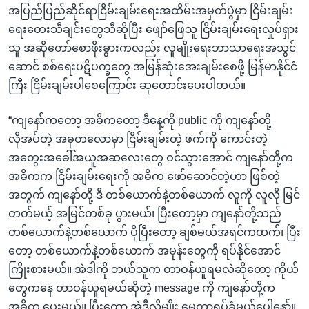
အပြည်ပြည်ဆိုင်ရာငြိမ်းချမ်းရေးအထိမ်းအမှတ်ပွဲမှာ ငြိမ်းချမ်း
ရေးတေးသီချင်းတွေသီဆိုပြီး ဖျော်ဖြေသူ ငြိမ်းချမ်းရေးလှုပ်ရှား
သူ အဆိုတော်စောဖိုးခွားကလည်း လူမျိုးရေးဘာသာရေးအသွင်
ဆောင် စစ်ရေးပဋိပက္ခတွေ အမြန်ဆုံးအေးချမ်းစေဖို့ မြန်မာနိုင်ငံ
ကြီး ငြိမ်းချမ်းပါစေကြောင်း ဆုတောင်းပေးပါတယ်။
“ကျနော်ကတော့ အဓိကတော့ ဒီနေ့ကို public ကို ကျနော်တို့
လိုအပ်တဲ့ အခုတလောမှာ ငြိမ်းချမ်းတဲ့ ဖက်ကို ကောင်းတဲ့
အတွေးအခေါ်အယူအဆလေးတွေ ဝင်သွားအောင် ကျနော်တို့က
အဓိကက ငြိမ်းချမ်းရေးကို အဓိက ဖော်ဆောင်တဲ့ဟာ ဖြစ်တဲ့
အတွက် ကျနော်တို့ ဒီ တစ်ယောက်နဲ့တစ်ယောက် လူကို လူလို မြင်
တတ်မယ့် အမြင်တစ်ခု ပွားမယ်၊ ပြီးတော့မှာ ကျနော်တို့သည်
တစ်ယောက်နဲ့တစ်ယောက် ပိုပြီးတော့ ချစ်မယ်အရင်ကထက်၊ ပြီး
တော့ တစ်ယောက်နဲ့တစ်ယောက် အမုန်းတွေကို ရပ်နိုင်အောင်
ကြိုးစားမယ်။ အဲဒါကို ဘယ်သူက တာဝန်ယူရမလဲဆိုတော့ ကိုယ်
တွေကနေ တာဝန်ယူရမယ်ဆိုတဲ့ message ကို ကျနော်တို့က
အဓိက ပေးမယ်။ ပြီးတော့ အဲဒီလိုမျိုး မေတ္တာရပ်ခံမယ်ပေါ့နော်။