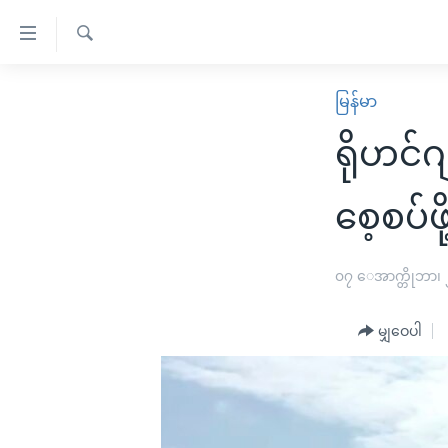
သုံး
ရ
ရှာဖွေ
လွယ်ကူ
မူလစာမျက်နှာ
မြန်မာ
ရ
စေ
မြန်မာ
လာ
ရိုဟင်ဂ
သည့်
ဒ်
ကမ္ဘာ့သတင်းများ
Link
ဗွီဒီယို
နိုင်ငံတကာ
စေ့စပ်ဖ
များ
သတင်းလွတ်လပ်ခွင့်
အမေရိကန်
ပင်မ
ရပ်ဝန်းတခု လမ်းတခု အလွန်
တရုတ်
၀၇ ေအာက္တိုဘာ၊
အကြောင်းအရာ
အင်္ဂလိပ်စာလေ့လာမယ်
အစ္စရေး-ပါလက်စတိုင်း
သို့
မျှဝေပါ
အပတ်စဉ်ကဏ္ဍများ
အမေရိကန်သုံးအီဒီယံ
ကျော်
ကြည့်
ရေဒီယိုနှင့်ရုပ်သံ အချက်အလက်များ
မကြေးမုံရဲ့ အင်္ဂလိပ်စာ
ရေဒီယို
ရန်
ရေဒီယို/တီဗွီအစီအစဉ်
ရုပ်ရှင်ထဲက အင်္ဂလိပ်စာ
တီဗွီ
ပင်မ