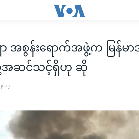
ျာ အစွန်းရောက်အဖွဲ့က မြန်မာအစ
ို့အဆင်သင့်ရှိဟု ဆို
 ၂၀၁၇