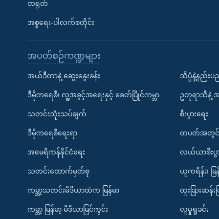
တရုတ်
အစ္စရေး-ပါလက်စတိုင်း
အပတ်စဉ်ကဏ္ဍများ
အယ်ဒီတာနဲ့ ဆွေးနွေးခန်း
သိပ္ပံနဲ့နည်း
ဒီမိုကရေစီ၊ လူ့အခွင့်အရေးနှင့် ခေတ်ပြိုင်ကမ္ဘာ
ဥတုရာသီနဲ့ 
သတင်းသုံးသပ်ချက်
စီးပွားရေး
ဒီမိုကရေစီရေးရာ
တပတ်အတွင်
အမေရိကန်နိုင်ငံရေး
လယ်ယာစီးပွ
သတင်းထောက်မှတ်စု
ယူကရိန်း၊ မြန
ကမ္ဘာ့သတင်းမီဒီယာထဲက မြန်မာ
ထူးခြားဆန်း
ကမ္ဘာ့ မြန်မာ့ မီဒီယာမြင်ကွင်း
လူမှုရှုခင်း