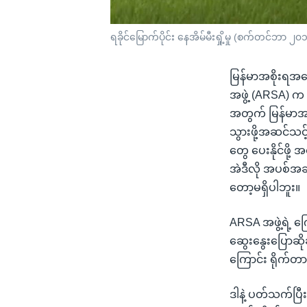
ရခိုင်မြောက်ပိုင်း နေအိမ်မီးရှို့မှု (စက်တင်ဘာ ၂၀
မြန်မာအစိုးရအနေန
အဖွဲ့ (ARSA) က 
အတွက် မြန်မာအစ
သွားဖို့အဆင်သင့
တွေ ပေးနိုင်ဖို
အဲဒီလို အပစ်အခတ
တော့မရှိပါဘူး။
ARSA အဖွဲ့ရဲ့ က
ဆွေးနွေးပြောဆို
ကြောင်း ရိုက
ဒါနဲ့ ပတ်သက်ပြီး