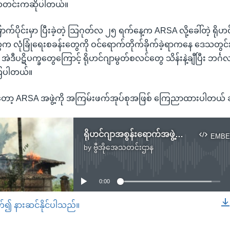
သတင်းကဆိုပါတယ်။
ာက်ပိုင်းမှာ ပြီးခဲ့တဲ့ သြဂုတ်လ ၂၅ ရက်နေ့က ARSA လို့ခေါ်တဲ့ ရိုဟင
က လုံခြုံရေးစခန်းတွေကို ဝင်ရောက်တိုက်ခိုက်ခဲ့ရာကနေ ဒေသတွင်း
း၊ အဲဒီပဋိပက္ခတွေကြောင့် ရိုဟင်ဂျာမွတ်စလင်တွေ သိန်းနဲ့ချီပြီး ဘင်္ဂလ
ကြပါတယ်။
တော့ ARSA အဖွဲ့ကို အကြမ်းဖက်အုပ်စုအဖြစ် ကြေညာထားပါတယ် ခ
ရိုဟင်ဂျာအစွန်းရောက်အဖွဲ့က မြန်မာအစိုးရနဲ့ စေ့စပ်ဖို့အဆင်သင့်ရှိဟုဆို
EMBE
by
ဗွီအိုအေသတင်းဌာန
No media source currently available
0:00
တ်၍ နားဆင်နိုင်ပါသည်။
EMBED