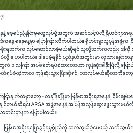
၁၇)
ဲ့ စေ့စပ်ညှိနှိုင်းမှုတွေလုပ်ဖို့အတွက် အဆင်သင့်ပဲလို့ ရိုဟင်ဂျာအစ
ဒီကနေ့ စနေနေ့မှာ ပြောကြားလိုက်ပါတယ်။ ရိုဟင်ဂျာသူပုန်အဖွဲ့က ငြိ
ိုးရဘက်က လုပ်ဆောင်လာခဲ့မယ်ဆိုရင် သူတို့ဘက်ကလည်း ဒါကို တုံ
်ပဲလို့ ပြောပါတယ်။ ဒါပေမဲ့ရခိုင်ပြည်နယ်အတွင်းမှာ လူသားချင်းစ
့ အတွက် ၁ လကြာ အပစ်ခတ်ရပ်စဲထားတာဟာ ကုန်ဆုံးခါနီးပြီလို့ ပြော
်ရပ်စဲတဲ့ကာလ ကုန်ဆုံးသွားပြီးဆိုရင်၊ ဘာလုပ်မယ်ဆိုတာကိုတော့ 
ြေငြာချက်ထဲမှာတော့ - တချိန်ချိန်မှာ မြန်မာအစိုးရအနေနဲ့ ငြိမ်းချမ
ချင်တယ်ဆိုရင်၊ ARSA အဖွဲ့အနေနဲ့ အပြန်အလှန်ဆွေးနွေးသွားမယ်လိ
်တာသတင်းဌာနက ပြောပါတယ်။
 - မြန်မာအစိုးရပြောခွင့်ရပုဂ္ဂိုလ်ကို ဆက်သွယ်ခဲ့ပေမယ့် ဆက်သွယ်လို