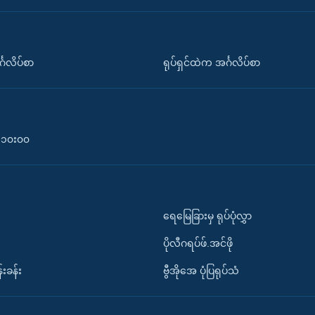
်္ဂလိပ်စာ
ရုပ်ရှင်ထဲက အင်္ဂလိပ်စာ
၀-၁၀း၀၀
ရေမြေခြားမှ ရုပ်ပုံလွှာ
ပိုလီဂရပ်ဖ်.အင်ဖို
်းခန်း
ဗွီအိုအေ ပုံပြရုပ်သံ