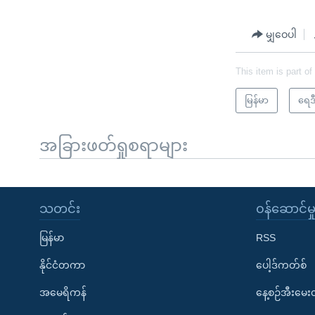
မျှဝေပါ
This item is part of
မြန်မာ
ရေဒီ
အခြားဖတ်ရှုစရာများ
သတင်း
၀န်ဆောင်မှ
မြန်မာ
RSS
နိုင်ငံတကာ
ပေါ့ဒ်ကတ်စ်
အမေရိကန်
နေ့စဉ်အီးမေ