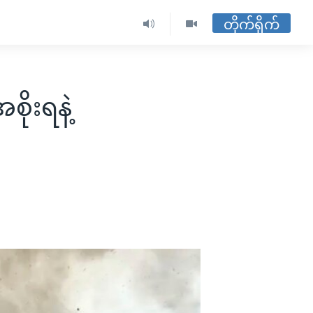
တိုက်ရိုက်
ိုးရနဲ့