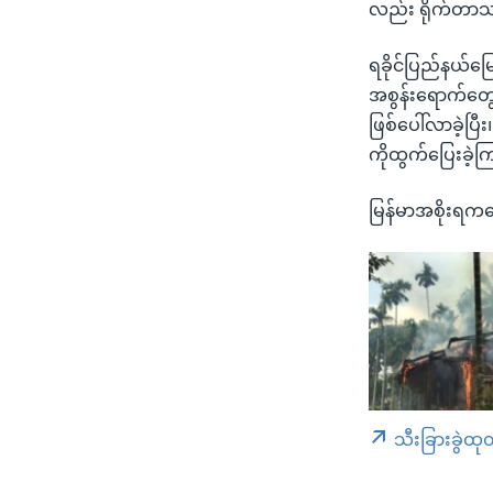
လည်း ရိုက်တာ
ရခိုင်ပြည်နယ်မြေ
အစွန်းရောက်တွေ
ဖြစ်ပေါ်လာခဲ့ပြီ
ကိုထွက်ပြေးခဲ့
မြန်မာအစိုးရက
သီးခြားခွဲထု