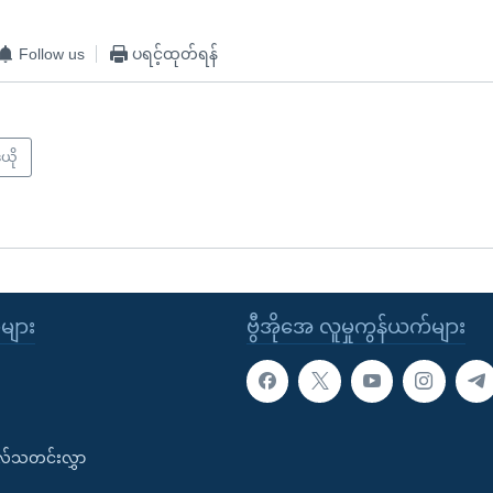
Follow us
ပရင့်ထုတ်ရန်
ယို
ုများ
ဗွီအိုအေ လူမှုကွန်ယက်များ
းလ်သတင်းလွှာ