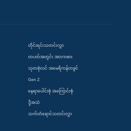
တိုင်းရင်းသတင်းလွှာ
တပတ်အတွင်း အားကစား
သုတစုံလင် အမေရိကန်တခွင်
Gen Z
နေရာပေါင်းစုံ အကြောင်းစုံ
ဒို့အသံ
သက်တံရောင်သတင်းလွှာ