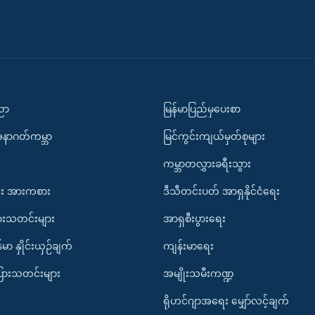
ပညာ
မြန်မာပြည်မှပေးစာ
အနာဂတ်ကမ္ဘာ
မြင်ကွင်းကျယ်မှတ်စုများ
ကမ္ဘာတလွှားခရီးသွား
း အားကစား
ဒီသီတင်းပတ် အာရှနိုင်ငံရေး
ားသတင်းများ
အာရှစီးပွားရေး
်မာ နှိုင်းယှဉ်ချက်
ကျန်းမာရေး
ပြားသတင်းများ
အမျိုးသမီးကဏ္ဍ
ရိုဟင်ဂျာအရေး မျှော်လင့်ချက်