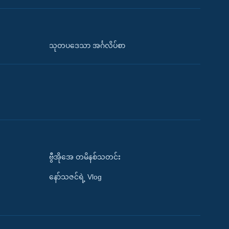
သုတပဒေသာ အင်္ဂလိပ်စာ
ဗွီအိုအေ တမိနစ်သတင်း
နော်သဇင်ရဲ့ Vlog