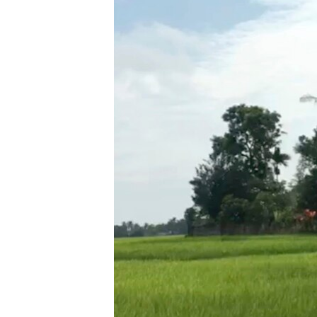
သုတပဒေသာ အင်္ဂလိပ်စာ
အ
ညွန်း
စာမျက်နှာ
သို့
ကျော်
ကြည့်
ရန်
ရှာဖွေ
ရန်
နေရာ
သို့
ကျော်
ရန်