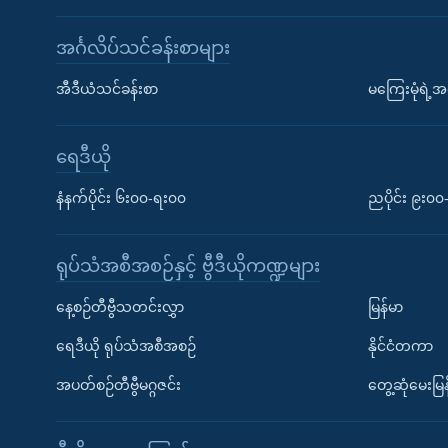
အင်္ဂလိပ်သင်ခန်းစာများ
အီဒီယံသင်ခန်းစာ
မကြေးမုံရဲ့အင
ရေဒီယို
နံနက်ပိုင်း ၆း၀၀-ရး၀၀
ညပိုင်း ၉း၀
ရုပ်သံအစီအစဉ်နှင့် ဗွီဒီယိုကဏ္ဍများ
နေ့စဉ်တီဗွီသတင်းလွှာ
မြန်မာ
ရေဒီယို ရုပ်သံအစီအစဉ်
နိုင်ငံတကာ
အပတ်စဉ်တီဗွီမဂ္ဂဇင်း
တွေ့ဆုံမေးမြန