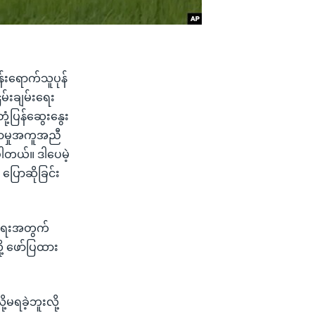
ွန်းရောက်သူပုန်
မ်းချမ်းရေး
့ပြန်ဆွေးနွေး
ာနာမှုအကူအညီ
ပါတယ်။ ဒါပေမဲ့
ပြောဆိုခြင်း
်းရေးအတွက်
ု့ ဖော်ပြထား
့မရခဲ့ဘူးလို့