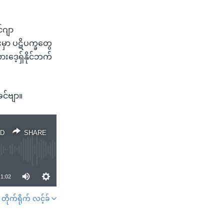
်ဂျာ
မှာ ပဋိပက္ခတွေ
ားဒေ့ရှ်နိုင်ဘက်
င်ဗျာ။
D
SHARE
1:02
တိုက်ရိုက် လင့်ခ်
SHARE