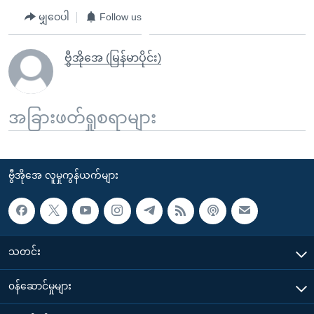
မျှဝေပါ
Follow us
ဗွီအိုအေ (မြန်မာပိုင်း)
အခြားဖတ်ရှုစရာများ
ဗွီအိုအေ လူမှုကွန်ယက်များ
သတင်း
၀န်ဆောင်မှုများ