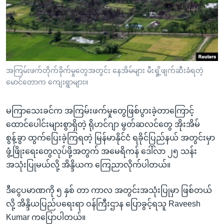
အ
သုတပဒေသာ အင်္ဂလိပ်စာ
ညွန်း
Learning English
စာမျက်နှာ
သို့
ဗွီအိုအေ လူမှုကွန်ယက်များ
ကျော်
ကြည့်
အကြမ်းဖက်တိုက်ခိုက်မှုတွေအတွင်း နေအိမ်များ မီးရှို့ဖျက်ဆီးခံရတဲ့
မောင်တောက ကျေးရွာများ။
ရန်
ဘာသာစကားများ
ရှာဖွေ
မကြာသေးခင်က အကြမ်းဖက်မှုတွေဖြစ်ပွားခဲ့တာကြောင့်
ရန်
ထောင်ပေါင်းများစွာရှိတဲ့ ရိုဟင်ဂျာ မွတ်ဆလင်တွေ အိုးအိမ်
နေရာ
စွန့်ခွာ ထွက်ပြေးခဲ့ကြရတဲ့ မြန်မာနိုင်ငံ ရခိုင်ပြည်နယ် အတွင်းမှာ
သို့
ဖွံ့ဖြိုးရေးတွေလုပ်ဖို့အတွက် အမေရိကန် ဒေါ်လာ ၂၅ သန်း
ကျော်
အသုံးပြုမယ်လို့ အိန္ဒိယက ကြေညာလိုက်ပါတယ်။
ရန်
ဒီငွေပမာဏကို ၅ နှစ် တာ ကာလ အတွင်းအသုံးပြုမှာ ဖြစ်တယ်
လို့ အိန္ဒိယပြည်ပရေးရာ ဝန်ကြီးဌာန ပြောခွင့်ရသူ Raveesh
Kumar ကပြောပါတယ်။