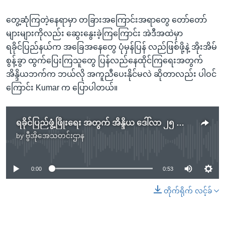
တွေ့ဆုံကြတဲ့နေရာမှာ တခြားအကြောင်းအရာတွေ တော်တော်
များများကိုလည်း ဆွေးနွေးခဲ့ကြကြောင်း အဲဒီအထဲမှာ
ရခိုင်ပြည်နယ်က အခြေအနေတွေ ပုံမှန်ပြန် လည်ဖြစ်ဖို့နဲ့ အိုးအိမ်
စွန့်ခွာ ထွက်ပြေးကြသူတွေ ပြန်လည်နေထိုင်ကြရေးအတွက်
အိန္ဒိယဘက်က ဘယ်လို အကူညီပေးနိုင်မလဲ ဆိုတာလည်း ပါဝင်
ကြောင်း Kumar က ပြောပါတယ်။
ရခိုင်ပြည်ဖွံ့ဖြိုးရေး အတွက် အိန္ဒိယ ဒေါ်လာ ၂၅ သန်း ကူညီမည်
by
ဗွီအိုအေသတင်းဌာန
No media source currently available
0:00
0:53
တိုက်ရိုက် လင့်ခ်