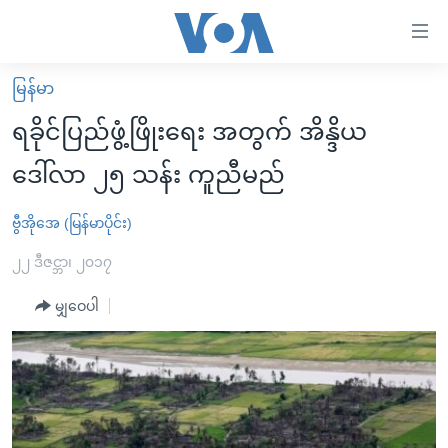
သုံး
ရ
လွယ်ကူ
မြန်မာ
မူလစာမျက်နှာ
စေ
ရခိုင်ပြည်ဖွံ့ဖြိုးရေး အတွက် အိန္ဒိယ
မြန်မာ
သည့်
ဒေါ်လာ ၂၅ သန်း ကူညီမည်
ကမ္ဘာ့သတင်းများ
Link
ဗွီဒီယို
နိုင်ငံတကာ
ဗွီအိုအေ (မြန်မာပိုင်း)
များ
သတင်းလွတ်လပ်ခွင့်
အမေရိကန်
၂၂ ဒီဇင္ဘာ၊ ၂၀၁၇
ပင်မ
ရပ်ဝန်းတခု လမ်းတခု အလွန်
တရုတ်
အကြောင်းအရာ
မျှဝေပါ
သို့
အင်္ဂလိပ်စာလေ့လာမယ်
အစ္စရေး-ပါလက်စတိုင်း
ကျော်
အပတ်စဉ်ကဏ္ဍများ
အမေရိကန်သုံးအီဒီယံ
ကြည့်
ရေဒီယိုနှင့်ရုပ်သံ အချက်အလက်များ
မကြေးမုံရဲ့ အင်္ဂလိပ်စာ
ရေဒီယို
ရန်
ပင်မ
ရေဒီယို/တီဗွီအစီအစဉ်
ရုပ်ရှင်ထဲက အင်္ဂလိပ်စာ
တီဗွီ