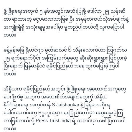
ဖွံ့ဖြိုးရေးအတွက် ၅ နှစ်အတွင်းအသုံးပြုဖို့ ဒေါ်လာ ၂၅ သန်းဆို
တာ ရာထားတဲ့ ငွေပမာဏသာဖြစ်ပြီး အမှန်တကယ်လိုအပ်ချက်နဲ့
အကျိုးရှိရှိ အသုံးချမှုအပေါ်မှာ မူတည်ပါတယ်လို့ သူကပြောပါ
တယ်။
ခန့်မှန်းခြေ ရိုဟင်ဂျာ မွတ်ဆလင် ၆ သိန်းလောက်ဟာ သြဂုတ်လ
၂၅ ရက်နောက်ပိုင်း အကြမ်းဖက်မှုတွေ ဆိုးဆိုးရွားရွား ဖြစ်ပွားခဲ့
ပြီးနောက် မြန်မာနိုင်ငံ ရခိုင်ပြည်နယ်ကနေ ထွက်ပြေးခဲ့ကြပါ
တယ်။
အိန္ဒိယက ရခိုင်ပြည်နယ်အတွင်း ဖွံ့ဖြိုးရေး အထောက်အကူတွေ
ပေးဖို့ကိစ္စ အတွက် အသေးစိတ်အချက်တွေကို အိန္ဒိယ
နိုင်ငံခြားရေး အတွင်းဝန် S Jaishankar နဲ့ မြန်မာအစိုးရ
ခေါင်းဆောင်တွေ ဗုဒ္ဓဟူးနေ့က နေပြည်တော်မှာ ဆွေးနွေးခဲ့ကြ
တာဖြစ်တယ်လို့ Press Trust India ရဲ့ သတင်းမှာ ဖေါ်ပြထားပါ
တယ်။