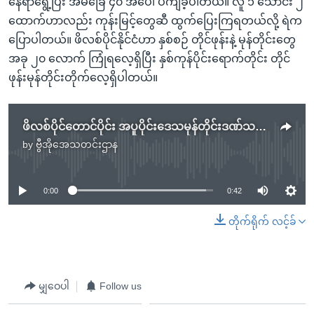
နေရာရွေ့ပြီး အိမ်ခြေ ၄၀ အပေါ် ပိကျခဲ့ပါတယ်။ လူ ၁ သောင်း ၂
ထောက်ဟာလည်း ကုန်းမြင့်တွေဆီ ထွက်ပြေးကြရတယ်လို့ ရဲက
ပြောပါတယ်။ ဖိလစ်ပိုင်နိုင်ငံဟာ နှစ်စဉ် တိုင်ဖုန်းနဲ့ မုန်တိုင်းတွေ
အခု ၂၀ လောက် ကြုံရလေ့ရှိပြီး နှစ်ကုန်ပိုင်းရောက်တိုင်း တိုင်
ဖုန်းမုန်တိုင်းတိုက်လေ့ရှိပါတယ်။
ဖိလစ်ပိုင်တောင်ပိုင်း အပူပိုင်းဒေသမုန်တိုင်းဒဏ်သင့်လို့ ၁၃၃ ဦးသေဆုံး
by
ဗွီအိုအေသတင်းဌာန
No media source currently available
0:00
0:42
တိုက်ရိုက် လင့်ခ်
မျှဝေပါ
Follow us