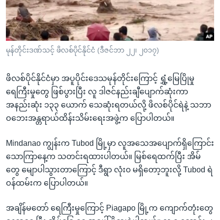
အ
သုတပဒေသာ အင်္ဂလိပ်စာ
ညွန်း
Learning English
စာမျက်နှာ
သို့
ဗွီအိုအေ လူမှုကွန်ယက်များ
မုန်တိုင်းဒဏ်သင့် ဖိလစ်ပိုင်နိုင်ငံ (ဒီဇင်ဘာ ၂၂၊ ၂၀၁၇)
ကျော်
ကြည့်
ဖိလစ်ပိုင်နိုင်ငံမှာ အပူပိုင်းဒေသမုန်တိုင်းကြောင့် ရွှံ့မြေပြိုမှု
ရန်
ဘာသာစကားများ
ရေကြီးမှုတွေ ဖြစ်ပွားပြီး လူ ဒါဇင်နည်းချီပျောက်ဆုံးကာ
ရှာဖွေ
အနည်းဆုံး ၁၃၃ ယောက် သေဆုံးရတယ်လို့ ဖိလစ်ပိုင်ရဲနဲ့ သဘာ
ရန်
ဝဘေးအန္တရာယ်ထိန်းသိမ်းရေးအဖွဲ့က ပြောပါတယ်။
နေရာ
သို့
Mindanao ကျွန်းက Tubod မြို့မှာ လူအသေအပျောက်ရှိကြောင်း
ကျော်
သောကြာနေ့က သတင်းရထားပါတယ်။ မြစ်ရေထက်ပြီး အိမ်
ရန်
တွေ မျောပါသွားတာကြောင့် ဒီရွာ လုံး၀ မရှိတော့ဘူးလို့ Tubod ရဲ
ဝန်ထမ်းက ပြောပါတယ်။
အချိန်မတော် ရေကြီးမှုကြောင့် Piagapo မြို့က ကျောက်တုံးတွေ