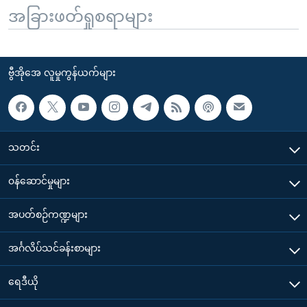
အခြားဖတ်ရှုစရာများ
ဗွီအိုအေ လူမှုကွန်ယက်များ
သတင်း
၀န်ဆောင်မှုများ
အပတ်စဉ်ကဏ္ဍများ
အင်္ဂလိပ်သင်ခန်းစာများ
ရေဒီယို