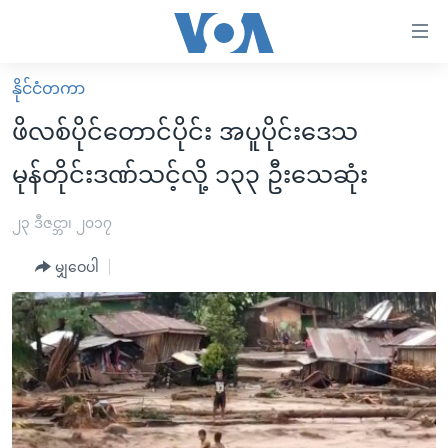
သုံး
ရ
လွယ်ကူ
နိုင်ငံတကာ
မူလစာမျက်နှာ
စေ
ဖိလစ်ပိုင်တောင်ပိုင်း အပူပိုင်းဒေသ
မြန်မာ
သည့်
မုန်တိုင်းဒဏ်သင့်လို့ ၁၃၃ ဦးသေဆုံး
ကမ္ဘာ့သတင်းများ
Link
ဗွီဒီယို
နိုင်ငံတကာ
၂၃ ဒီဇင္ဘာ၊ ၂၀၁၇
များ
သတင်းလွတ်လပ်ခွင့်
အမေရိကန်
ပင်မ
မျှဝေပါ
ရပ်ဝန်းတခု လမ်းတခု အလွန်
တရုတ်
အကြောင်းအရာ
သို့
အင်္ဂလိပ်စာလေ့လာမယ်
အစ္စရေး-ပါလက်စတိုင်း
ကျော်
အပတ်စဉ်ကဏ္ဍများ
အမေရိကန်သုံးအီဒီယံ
ကြည့်
ရေဒီယိုနှင့်ရုပ်သံ အချက်အလက်များ
မကြေးမုံရဲ့ အင်္ဂလိပ်စာ
ရေဒီယို
ရန်
ပင်မ
ရေဒီယို/တီဗွီအစီအစဉ်
ရုပ်ရှင်ထဲက အင်္ဂလိပ်စာ
တီဗွီ