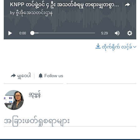
KNPP တပ်ဖွဲ့ဝင် ၄ ဦး အသတ်ခံရမှု တရားမျှတစွာစစ်ဆေးပေးဖို့ တပ်ချုပ်ထံ KNPP တောင်းဆိုမည်
by
ဗွီအိုအေသတင်းဌာန
No media source currently available
0:00
5:29
တိုက်ရိုက် လင့်ခ်
မျှဝေပါ
Follow us
ဆုမွန်
အခြားဖတ်ရှုစရာများ