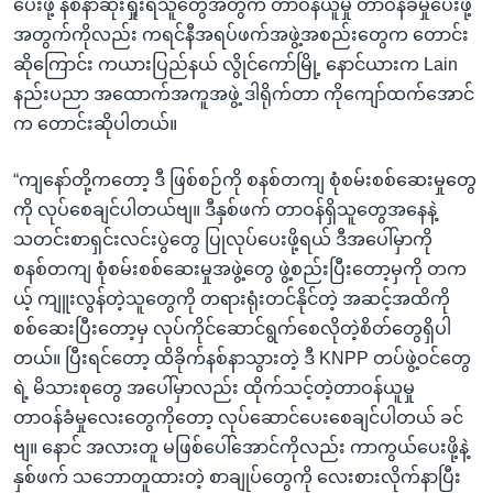
ပေးဖို့ နစ်နာဆုံးရှုံးရသူတွေအတွက် တာဝန်ယူမှု တာဝန်ခံမှုပေးဖို့
အတွက်ကိုလည်း ကရင်နီအရပ်ဖက်အဖွဲ့အစည်းတွေက တောင်း
ဆိုကြောင်း ကယားပြည်နယ် လွိုင်ကော်မြို့ နောင်ယားက Lain
နည်းပညာ အထောက်အကူအဖွဲ့ ဒါရိုက်တာ ကိုကျော်ထက်အောင်
က တောင်းဆိုပါတယ်။
“ကျနော်တို့ကတော့ ဒီ ဖြစ်စဉ်ကို စနစ်တကျ စုံစမ်းစစ်ဆေးမှုတွေ
ကို လုပ်စေချင်ပါတယ်ဗျ။ ဒီနှစ်ဖက် တာဝန်ရှိသူတွေအနေနဲ့
သတင်းစာရှင်းလင်းပွဲတွေ ပြုလုပ်ပေးဖို့ရယ် ဒီအပေါ်မှာကို
စနစ်တကျ စုံစမ်းစစ်ဆေးမှုအဖွဲ့တွေ ဖွဲ့စည်းပြီးတော့မှကို တက
ယ့် ကျူးလွန်တဲ့သူတွေကို တရားရုံးတင်နိုင်တဲ့ အဆင့်အထိကို
စစ်ဆေးပြီးတော့မှ လုပ်ကိုင်ဆောင်ရွက်စေလိုတဲ့စိတ်တွေရှိပါ
တယ်။ ပြီးရင်တော့ ထိခိုက်နစ်နာသွားတဲ့ ဒီ KNPP တပ်ဖွဲ့ဝင်တွေ
ရဲ့ မိသားစုတွေ အပေါ်မှာလည်း ထိုက်သင့်တဲ့တာဝန်ယူမှု
တာဝန်ခံမှုလေးတွေကိုတော့ လုပ်ဆောင်ပေးစေချင်ပါတယ် ခင်
ဗျ။ နောင် အလားတူ မဖြစ်ပေါ်အောင်ကိုလည်း ကာကွယ်ပေးဖို့နဲ့
နှစ်ဖက် သဘောတူထားတဲ့ စာချုပ်တွေကို လေးစားလိုက်နာပြီး