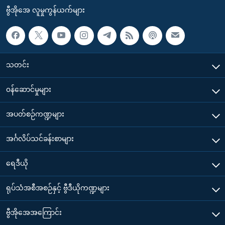
ဗွီအိုအေ လူမှုကွန်ယက်များ
သတင်း
၀န်ဆောင်မှုများ
အပတ်စဉ်ကဏ္ဍများ
အင်္ဂလိပ်သင်ခန်းစာများ
ရေဒီယို
ရုပ်သံအစီအစဉ်နှင့် ဗွီဒီယိုကဏ္ဍများ
ဗွီအိုအေအကြောင်း