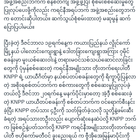
အဖွဲ့အစည်းဘက်က စနစ်တကျ အဖွဲ့ဖွဲ့ပြီး စုံစမ်းစစ်ဆေးမှုတွေ
ပြုလုပ်ပေးဖို့ကိုလည်း ကရင်နီအရပ်ဘက် အဖွဲ့အစည်းတွေဘက်
က တောင်းဆိုပါတယ်။ ဆက်သွယ်စုံစမ်းထားတဲ့ မဆုမွန် ဆက်
ပြောပြပါမယ်။
ပြီးခဲ့တဲ့ ဒီဇင်ဘာလ ၁၉ရက်နေ့က ကယားပြည်နယ် လွိုင်ကော်
မြို့နယ် ပါလောင်းကျေးရွာနဲ့ ဒေါတခြားကျေးရွာအကြား ၇မိုင်
စခန်းမှာ မူးယစ်ဆေးဝါးနဲ့ တရားမဝင်သစ်သယ်ဆောင်လာခြင်း
တွေကို ပုံမှန်စစ်ဆေးတဲ့ ကရင်နီအမျိုးသား တိုးတက်ရေးပါတီ
KNPP ရဲ့ ယာယီဂိတ်မှာ နယ်စပ်တပ်စခန်းတွေကို ရိက္ခာပို့ပြန်လာ
တဲ့ အစိုးရစစ်တပ်ဘက်က စစ်ကားတွေကို စစ်ဆေးမှုပြုလုပ်ခဲ့
တယ်လို့ ဒီဇင်ဘာ ၂၀ရက်နေ့ မနက်ပိုင်းမှာတော့ အဲ့ဒီ့ စစ်ဆေးခဲ့
တဲ့ KNPP ယာယီတပ်စခန်းကို စစ်တပ်ဘက်က ဝင်ရောက်စီးနင်း
ခဲ့ပြီး KNPP တပ်သား ၄ဦးကို သတ်ဖြတ်ခဲ့သလို သူတို့နဲ့ဖမ်းဆီး
ခံရတဲ့ အရပ်သားတဦးလည်း ပျောက်ဆုံးနေဆဲပဲလို့ KNPP ဘက်
က ဖြစ်စဉ်နဲ့ပတ်သက်လို့ KNPP ကရင်နီအမျိုးသားတိုးတက်ရေး
ပါတီ ဗဟိုကော်မတီဝင် ခူးညေးရယ် က ဗွီအိုအေမြန်မာပိုင်းကို