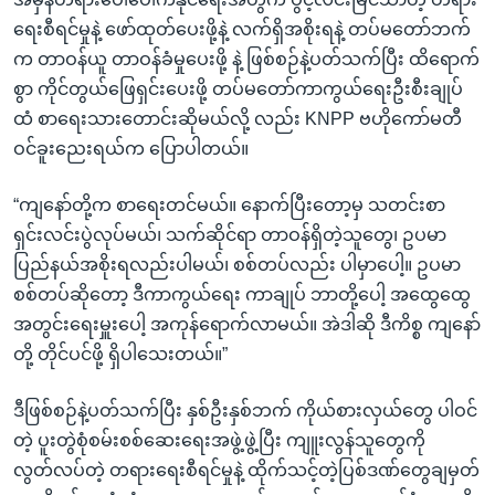
ရေးစီရင်မှုနဲ့ ဖော်ထုတ်ပေးဖို့နဲ့ လက်ရှိအစိုးရနဲ့ တပ်မတော်ဘက်
က တာဝန်ယူ တာဝန်ခံမှုပေးဖို့ နဲ့ ဖြစ်စဉ်နဲ့ပတ်သက်ပြီး ထိရောက်
စွာ ကိုင်တွယ်ဖြေရှင်းပေးဖို့ တပ်မတော်ကာကွယ်ရေးဦးစီးချုပ်
ထံ စာရေးသားတောင်းဆိုမယ်လို့ လည်း KNPP ဗဟိုကော်မတီ
ဝင်ခူးညေးရယ်က ပြောပါတယ်။
“ကျနော်တို့က စာရေးတင်မယ်။ နောက်ပြီးတော့မှ သတင်းစာ
ရှင်းလင်းပွဲလုပ်မယ်၊ သက်ဆိုင်ရာ တာဝန်ရှိတဲ့သူတွေ၊ ဥပမာ
ပြည်နယ်အစိုးရလည်းပါမယ်၊ စစ်တပ်လည်း ပါမှာပေါ့။ ဥပမာ
စစ်တပ်ဆိုတော့ ဒီကာကွယ်ရေး ကာချုပ် ဘာတို့ပေါ့ အထွေထွေ
အတွင်းရေးမှူးပေါ့ အကုန်ရောက်လာမယ်။ အဲဒါဆို ဒီကိစ္စ ကျနော်
တို့ တိုင်ပင်ဖို့ ရှိပါသေးတယ်။”
ဒီဖြစ်စဉ်နဲ့ပတ်သက်ပြီး နှစ်ဦးနှစ်ဘက် ကိုယ်စားလှယ်တွေ ပါဝင်
တဲ့ ပူးတွဲစုံစမ်းစစ်ဆေးရေးအဖွဲ့ဖွဲ့ပြီး ကျူးလွန်သူတွေကို
လွတ်လပ်တဲ့ တရားရေးစီရင်မှုနဲ့ ထိုက်သင့်တဲ့ပြစ်ဒဏ်တွေချမှတ်