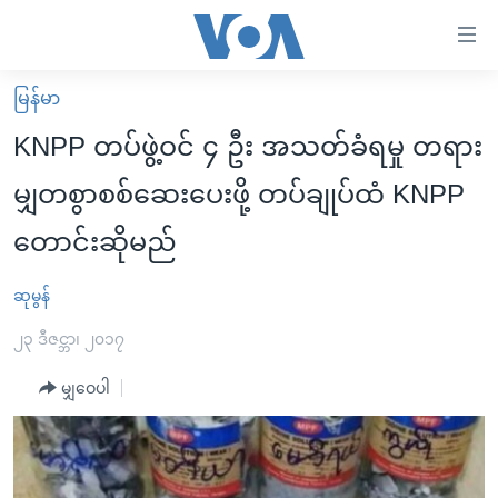
သုံး
ရ
လွယ်ကူ
မြန်မာ
မူလစာမျက်နှာ
စေ
KNPP တပ်ဖွဲ့ဝင် ၄ ဦး အသတ်ခံရမှု တရား
မြန်မာ
သည့်
မျှတစွာစစ်ဆေးပေးဖို့ တပ်ချုပ်ထံ KNPP
ကမ္ဘာ့သတင်းများ
Link
တောင်းဆိုမည်
ဗွီဒီယို
နိုင်ငံတကာ
များ
သတင်းလွတ်လပ်ခွင့်
အမေရိကန်
ပင်မ
ဆုမွန်
ရပ်ဝန်းတခု လမ်းတခု အလွန်
တရုတ်
အကြောင်းအရာ
၂၃ ဒီဇင္ဘာ၊ ၂၀၁၇
သို့
အင်္ဂလိပ်စာလေ့လာမယ်
အစ္စရေး-ပါလက်စတိုင်း
ကျော်
မျှဝေပါ
အပတ်စဉ်ကဏ္ဍများ
အမေရိကန်သုံးအီဒီယံ
ကြည့်
ရေဒီယိုနှင့်ရုပ်သံ အချက်အလက်များ
မကြေးမုံရဲ့ အင်္ဂလိပ်စာ
ရေဒီယို
ရန်
ပင်မ
ရေဒီယို/တီဗွီအစီအစဉ်
ရုပ်ရှင်ထဲက အင်္ဂလိပ်စာ
တီဗွီ