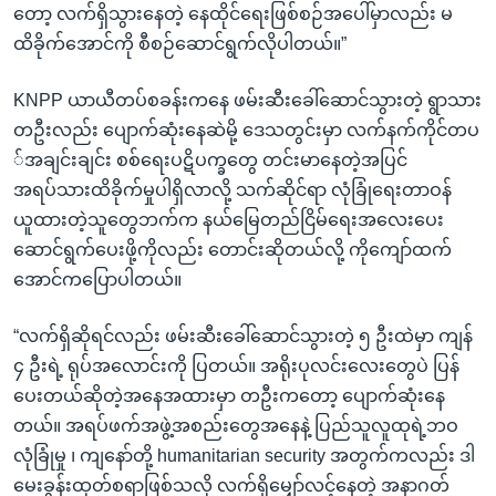
တော့ လက်ရှိသွားနေတဲ့ နေထိုင်ရေးဖြစ်စဉ်အပေါ်မှာလည်း မ
ထိခိုက်အောင်ကို စီစဉ်ဆောင်ရွက်လိုပါတယ်။”
KNPP ယာယီတပ်စခန်းကနေ ဖမ်းဆီးခေါ်ဆောင်သွားတဲ့ ရွာသား
တဦးလည်း ပျောက်ဆုံးနေဆဲမို့ ဒေသတွင်းမှာ လက်နက်ကိုင်တပ
်အချင်းချင်း စစ်ရေးပဋိပက္ခတွေ တင်းမာနေတဲ့အပြင်
အရပ်သားထိခိုက်မှုပါရှိလာလို့ သက်ဆိုင်ရာ လုံခြုံရေးတာဝန်
ယူထားတဲ့သူတွေဘက်က နယ်မြေတည်ငြိမ်ရေးအလေးပေး
ဆောင်ရွက်ပေးဖို့ကိုလည်း တောင်းဆိုတယ်လို့ ကိုကျော်ထက်
အောင်ကပြောပါတယ်။
“လက်ရှိဆိုရင်လည်း ဖမ်းဆီးခေါ်ဆောင်သွားတဲ့ ၅ ဦးထဲမှာ ကျန်
၄ ဦးရဲ့ ရုပ်အလောင်းကို ပြတယ်။ အရိုးပုလင်းလေးတွေပဲ ပြန်
ပေးတယ်ဆိုတဲ့အနေအထားမှာ တဦးကတော့ ပျောက်ဆုံးနေ
တယ်။ အရပ်ဖက်အဖွဲ့အစည်းတွေအနေနဲ့ ပြည်သူလူထုရဲ့ဘဝ
လုံခြုံမှု ၊ ကျနော်တို့ humanitarian security အတွက်ကလည်း ဒါ
မေးခွန်းထုတ်စရာဖြစ်သလို လက်ရှိမျှော်လင့်နေတဲ့ အနာဂတ်