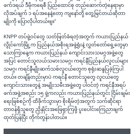
ဖက်ဒရယ် ဒီမိုကရေစီ ပြည်ထောင်စု တည်ဆောက်တဲ့နေရာမှာ
လိုအပ်ချက် ၁ ရပ်အနေနဲ့တော့ ကျနော်တို့ တွေ့မြင်တယ်ဆိုတာ
မျိုးကို ပြောလိုပါတယ်ဗျ။”
KNPP တပ်ဖွဲ့ဝင်တွေ သတ်ဖြတ်ခံရတဲ့အတွက် ကယားပြည်နယ်
လွိုင်ကော်မြို့က ပြည်နယ်အစိုးရအဖွဲ့ရုံးနဲ့ လွှတ်တော်ရှေ့တွေမှာ
သောကြာနေ့က ကယားပြည်နယ် ကျောင်းသားသမဂ္ဂအဖွဲ့တွေ
အပြင် တောင်သူလယ်သမားသမဂ္ဂ၊ ကရင်နီပြည်နယ်လူငယ်များ
သမဂ္ဂ၊ ကရင်နီမျိုးဆက်သစ်လူငယ်တွေက စုရုံးဆန္ဒပြခဲ့ကြပါ
တယ်။ တချိန်တည်းမှာပဲ ကရင်နီ တောင်သူတွေ လူငယ်တွေ
ကျောင်းသားတွေနဲ့ အမျိုးသမီးအဖွဲ့တွေ ပါဝင်တဲ့ ကရင်နီအရပ်
ဖက်အဖွဲ့အစည်း ၁၅ ဖွဲ့ကလည်း ကယားပြည်နယ်တွင်း ငြိမ်းချမ်း
ရေးဖြစ်စဉ်ကို ထိခိုက်သွားမှာ စိုးရိမ်တဲ့အတွက် သက်ဆိုင်ရာ
တာဝန်ရှိသူတွေ ညှိနှိုင်းအဖြေရှာကြဖို့ ပူးပေါင်းကြေညာချက်
ထုတ်ပြန်ပြီး တိုက်တွန်းပါတယ်။