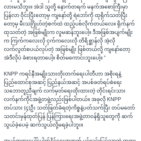
လားမသိဘူး။ အဲဒါ သူတို့ နောက်တရက် မနက်အစောကြီးမှာ
ပြန်လာ ဝိုင်းပြီးတော့မှ ကျနော်တို့ ရဲဘော်ကို ထုရိုက်သတ်ပြီး
တော့မှ မီးသဂြိုဟ်တဲ့စက်ထဲ ထည့်ပစ်လိုက်တယ်လေ။ ရိုက်နက်
ထုသတ်တဲ့ အဖြစ်မျိုးက လူမဆန်ဘူးပေါ့။ ဒီအဖြစ်အပျက်မျိုး
က ကြက်ကလေးလို ငှက်ကလေးလို တိရိစ္ဆာန်လို အဲ့လို
လက်လွတ်စပယ်လုပ်တဲ့ အဖြစ်မျိုး ဖြစ်တယ်လို့ ကျနော်တော့
အဲဒီလိုပဲ ခံစားရတာပေါ့။ စိတ်မကောင်းဘူးပေါ့။ ”
KNPP ကရင်နီအမျိုးသားတိုးတက်ရေးပါတီဟာ အစိုးရနဲ့
ပြည်ထောင်စုအဆင့် ပြည်နယ်အဆင့် အပစ်ခတ်ရပ်စဲရေး
သဘောတူညီချက် လက်မှတ်ရေးထိုးထားတဲ့ တိုင်းရင်းသား
လက်နက်ကိုင်အဖွဲ့တဖွဲ့လည်းဖြစ်ပါတယ်။ အခုလို KNPP
တပ်သား (၄)ဦး သတ်ဖြတ်ခံရတဲ့ကိစ္စနဲ့ပတ်သက်ပြီး တပ်မတော်
သတင်းမှန်ထုတ်ပြန် ပြန်ကြားရေးအဖွဲ့တာဝန်ရှိသူတွေကို ဆက်
သွယ်ခဲ့ပေမဲ့ ဆက်သွယ်လို့မရခဲ့ပါဘူး။
အမှန်တရားပေါ်ပေါက်နိုင်ရေးအတွက် ပွင့်လင်းမြင်သာတဲ့ တရား