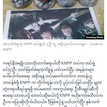
အ
သုတပဒေသာ အင်္ဂလိပ်စာ
ညွန်း
Learning English
စာမျက်နှာ
သို့
ဗွီအိုအေ လူမှုကွန်ယက်များ
ကျော်
ကြည့်
ရန်
ဘာသာစကားများ
အသတ်ခံရတဲ့ KNPP တပ်ဖွဲ့ဝင် ၄ဦး ရဲ့ အရိုးပုလင်းလေးများ - Credit to
ရှာဖွေ
KNPP
ရန်
နေရာ
ကရင်နီအမျိုးသားတိုးတက်ရေးပါတီ KNPP တပ်က တပ်ဖွဲ့
သို့
ဝင်(၄)ဦး သတ်ဖြတ်ခံရတဲ့ကိစ္စနဲ့ ပတ်သက်ပြီး အမှန်တရား
ကျော်
ပေါ်ပေါက်စေရေး အစိုးရနဲ့ တပ်မတော်ဘက်က တာဝန်ယူ
ရန်
တာဝန်ခံဖို့ KNPP က တိုက်တွန်းသလို ပွင့်လင်းမြင်သာပြီး မျှတ
တဲ့တရားစီရင်မှုရဖို့ တပ်မတော် ကာကွယ်ရေး ဦးစီးချုပ်ဆီကို
စာရေးသားပေးပို့ တောင်းဆိုမယ်လို့ KNPP ဗဟိုကော်မတီဝင်တ
ဦးက ပြောဆိုလိုက်ပါတယ်။ ဒီဖြစ်စဉ်နဲ့ ပတ်သက်ပြီး နှစ်ဘက်