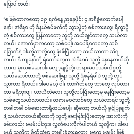
ပြောပါတယ်။
“စဖြစ်တာကတော့ ၁၉ ရက်နေ့ ညနေပိုင်း ၄ နာရီခွဲလောက်ပေါ့
နော်။ အဲဒီမှာ ဟို ဒီနယ်စပ်ဖက်ကို သွားပို့တဲ့ စစ်ကားတွေ၊ ရိက္ခာပို့
တဲ့ စစ်ကားတွေ ပြန်လာတော့ သူတို့ သယ်ချင်တာတွေ သယ်လာ
တယ်။ အောက်မှာကတော့ သစ်ပေါ့၊ အပေါ်မှာကတော့ သစ်
ခြောက်နဲ့ ဝါးတို့ဘာတို့တွေ ဖုံးဖိပြီးတော့ သယ်လာတာ သိရ
တယ်။ ဒီ ကျနော်တို့ ရဲဘော်တွေက အဲဒီမှာပဲ သူတို့ နေနေတယ်ဆို
တာက မူးယစ်ဆေးဝါး လျှော့ချဖို့တို့၊ တရားမဝင်သစ်ကိစ္စတို့
သယ်ဆောင်တာတို့ စစ်ဆေးဖို့ရာ သူတို့ ရံဖန်ရံခါပဲ သူတို့ လုပ်
သွားတာ ရှိတယ်။ ဒါပေမယ့် ဝါး တားဂိတ်တွေ ဘာတွေ လုပ်ထား
တာ မရှိဘူးဗျ။ ယာယီတဲလေး သူတို့လုပ်ပြီးတော့မှ နေပြီးတော့မှ
သစ်တွေသယ်လာတယ်။ တရားမဝင်သစ်တွေ သယ်လာရင် သူတို့
တခါတခါ စစ်ဆေးတာရှိတယ်ပေါ့။ ဆိုတော့ ဘယ်လို ခွင့်ပြုချက်
နဲ့ သယ်လာတယ်ဆိုတာကို သူတို့ မေးမြန်းပြီးတော့မှ အားလုံးကို
ဖမ်းလည်း မဖမ်းပါဘူး။ လွှတ်ပေးလိုက်ပါတယ် သူတို့က။ ဒါပေ
မယ့် သူတို့က စိတ်ထဲမှာ တမျိုးခံစားရလား၊ မကျေမချမ်း ဖြစ်