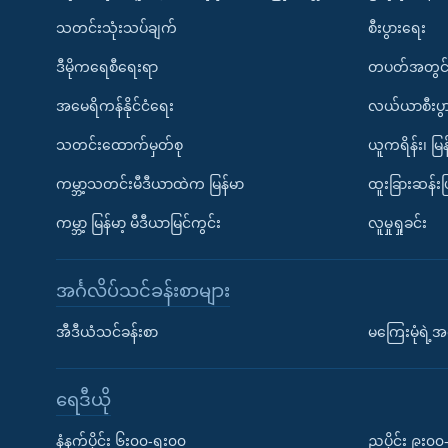
သတင်းသုံးသပ်ချက်
စီးပွားရေး
ဒီမိုကရေစီရေးရာ
တပတ်အတွင်
အမေရိကန်နိုင်ငံရေး
လယ်ယာစီးပွ
သတင်းထောက်မှတ်စု
ယူကရိန်း၊ မြန
ကမ္ဘာ့သတင်းမီဒီယာထဲက မြန်မာ
ထူးခြားဆန်း
ကမ္ဘာ့ မြန်မာ့ မီဒီယာမြင်ကွင်း
လူမှုရှုခင်း
အင်္ဂလိပ်သင်ခန်းစာများ
အီဒီယံသင်ခန်းစာ
မကြေးမုံရဲ့အင
ရေဒီယို
နံနက်ပိုင်း ၆း၀၀-ရး၀၀
ညပိုင်း ၉း၀