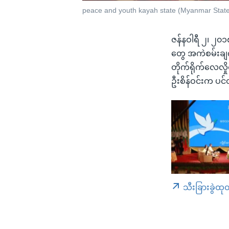
peace and youth kayah state (Myanmar State 
ဇန်နဝါရီ ၂၊ ၂၀
တွေ အကဲစမ်းချက
တိုက်ရိုက်လေလှ
ဦးစိန်ဝင်းက ပင
သီးခြားခွဲထု