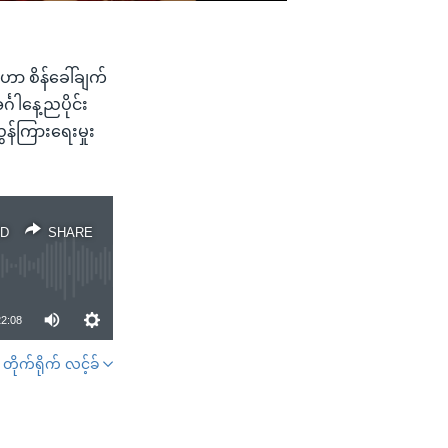
ာ စိန်ခေါ်ချက်
ဂါနေ့ညပိုင်း
န်ကြားရေးမှုး
D
SHARE
22:08
တိုက်ရိုက် လင့်ခ်
SHARE