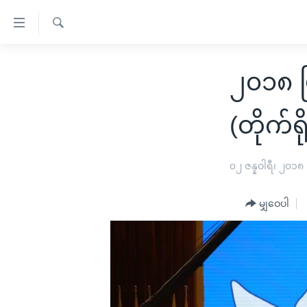
သုံး
ရ
ရှာဖွေ
လွယ်ကူ
မူလစာမျက်နှာ
ရ
၂၀၁၈ မ
စေ
မြန်မာ
လာ
သည့်
ဒ်
ကမ္ဘာ့သတင်းများ
(တိုက်ရ
Link
ဗွီဒီယို
နိုင်ငံတကာ
များ
သတင်းလွတ်လပ်ခွင့်
အမေရိကန်
၀၂ ဇန္နဝါရီ၊ ၂၀၁၈
ပင်မ
ရပ်ဝန်းတခု လမ်းတခု အလွန်
တရုတ်
အကြောင်းအရာ
မျှဝေပါ
အင်္ဂလိပ်စာလေ့လာမယ်
အစ္စရေး-ပါလက်စတိုင်း
သို့
အပတ်စဉ်ကဏ္ဍများ
အမေရိကန်သုံးအီဒီယံ
ကျော်
ကြည့်
ရေဒီယိုနှင့်ရုပ်သံ အချက်အလက်များ
မကြေးမုံရဲ့ အင်္ဂလိပ်စာ
ရေဒီယို
ရန်
ရေဒီယို/တီဗွီအစီအစဉ်
ရုပ်ရှင်ထဲက အင်္ဂလိပ်စာ
တီဗွီ
ပင်မ