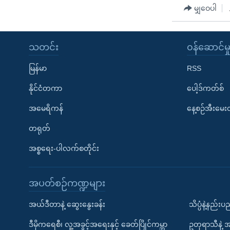
မျှဝေပါ
သတင်း
၀န်ဆောင်မှ
မြန်မာ
RSS
နိုင်ငံတကာ
ပေါ့ဒ်ကတ်စ်
အမေရိကန်
နေ့စဉ်အီးမေ
တရုတ်
အစ္စရေး-ပါလက်စတိုင်း
အပတ်စဉ်ကဏ္ဍများ
အယ်ဒီတာနဲ့ ဆွေးနွေးခန်း
သိပ္ပံနဲ့နည်း
ဒီမိုကရေစီ၊ လူ့အခွင့်အရေးနှင့် ခေတ်ပြိုင်ကမ္ဘာ
ဥတုရာသီနဲ့ 