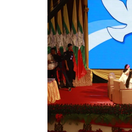
သုတပဒေသာ အင်္ဂလိပ်စာ
အ
ညွန်း
စာမျက်နှာ
သို့
ကျော်
ကြည့်
ရန်
ရှာဖွေ
ရန်
နေရာ
သို့
ကျော်
ရန်