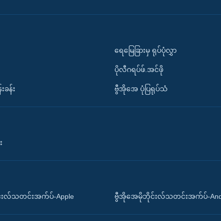
ရေမြေခြားမှ ရုပ်ပုံလွှာ
ပိုလီဂရပ်ဖ်.အင်ဖို
်းခန်း
ဗွီအိုအေ ပုံပြရုပ်သံ
း
ိုင်းလ်သတင်းအက်ပ်-Apple
ဗွီအိုအေမိုဘိုင်းလ်သတင်းအက်ပ်-An