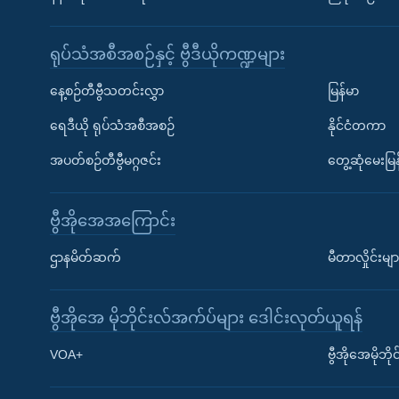
ရုပ်သံအစီအစဉ်နှင့် ဗွီဒီယိုကဏ္ဍများ
နေ့စဉ်တီဗွီသတင်းလွှာ
မြန်မာ
ရေဒီယို ရုပ်သံအစီအစဉ်
နိုင်ငံတကာ
အပတ်စဉ်တီဗွီမဂ္ဂဇင်း
တွေ့ဆုံမေးမြန
ဗွီအိုအေအကြောင်း
ဌာနမိတ်ဆက်
မီတာလှိုင်းမျာ
ဗွီအိုအေ မိုဘိုင်းလ်အက်ပ်များ ဒေါင်းလုတ်ယူရန်
Learning English
VOA+
ဗွီအိုအေမိုဘ
ဗွီအိုအေ လူမှုကွန်ယက်များ