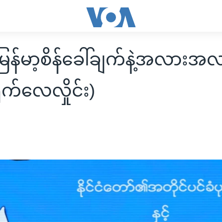
ြန်မာ့စိန်ခေါ်ချက်နဲ့အလားအ
ိုက်လေလှိုင်း)