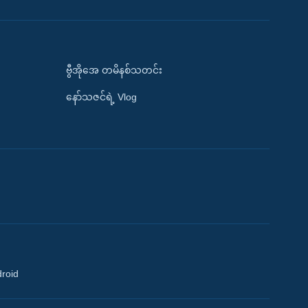
ဗွီအိုအေ တမိနစ်သတင်း
နော်သဇင်ရဲ့ Vlog
droid