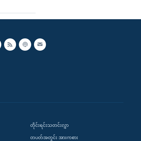
တိုင်းရင်းသတင်းလွှာ
တပတ်အတွင်း အားကစား