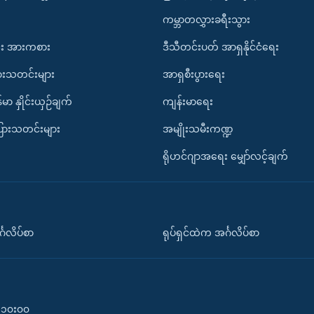
ကမ္ဘာတလွှားခရီးသွား
း အားကစား
ဒီသီတင်းပတ် အာရှနိုင်ငံရေး
ားသတင်းများ
အာရှစီးပွားရေး
်မာ နှိုင်းယှဉ်ချက်
ကျန်းမာရေး
ပြားသတင်းများ
အမျိုးသမီးကဏ္ဍ
ရိုဟင်ဂျာအရေး မျှော်လင့်ချက်
်္ဂလိပ်စာ
ရုပ်ရှင်ထဲက အင်္ဂလိပ်စာ
၀-၁၀း၀၀