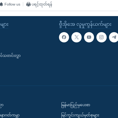
Follow us
ပရင့်ထုတ်ရန်
ုများ
ဗွီအိုအေ လူမှုကွန်ယက်များ
းလ်သတင်းလွှာ
ပညာ
မြန်မာပြည်မှပေးစာ
အနာဂတ်ကမ္ဘာ
မြင်ကွင်းကျယ်မှတ်စုများ