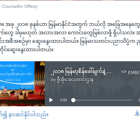
Counsellor Office)
၁၈။ အခု ၂၀၁၈ ခုနှစ်ဟာ မြန်မာနိုင်ငံအတွက် ဘယ်လို အခြေအနေတွေဟ
်တွေ ဒါမှမဟုတ် အလားအလာ ကောင်းတွေဖြစ်လာဖို့ ရှိပါသလဲ။ အင်္
ိုင်းအစီအစဉ်မှာ ဆွေးနွေးထားပါတယ်။ မြန်မာသတင်းပညာသိပ္ပံက ညွ
်တိုင်ဆွေးနွေးထားပါတယ်။
၂၀၁၈ မြန်မာ့စိန်ခေါ်ချက်နဲ့ အလားအလာ (တိုက်ရိုက်လေလှိုင်း)
EMBE
by
ဗွီအိုအေသတင်းဌာန
No media source currently available
0:00
တ်၍ နားဆင်နိုင်ပါသည်။
EMBED