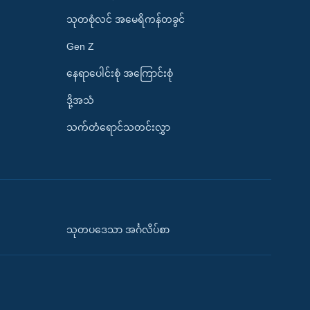
သုတစုံလင် အမေရိကန်တခွင်
Gen Z
နေရာပေါင်းစုံ အကြောင်းစုံ
ဒို့အသံ
သက်တံရောင်သတင်းလွှာ
သုတပဒေသာ အင်္ဂလိပ်စာ