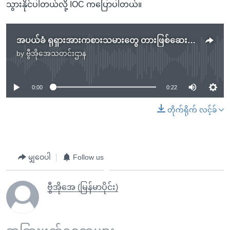
သွားနိုင်ပါတယ်လို့ IOC ကပြောပါတယ်။
အပယ်ခံ ရုရှားအားကစားသမားတွေ တားဖြစ်ဆေးသုံးကြောင်း အထောက်အထားမခိုင်လုံ
by
ဗွီအိုအေသတင်းဌာန
No media source currently available
0:00
0:22
တိုက်ရိုက် လင့်ခ်
မျှဝေပါ
Follow us
ဗွီအိုအေ (မြန်မာပိုင်း)