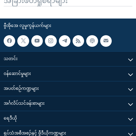
အခြားဖတ်ရှုစရာများ
ဗွီအိုအေ လူမှုကွန်ယက်များ
သတင်း
၀န်ဆောင်မှုများ
အပတ်စဉ်ကဏ္ဍများ
အင်္ဂလိပ်သင်ခန်းစာများ
ရေဒီယို
ရုပ်သံအစီအစဉ်နှင့် ဗွီဒီယိုကဏ္ဍများ