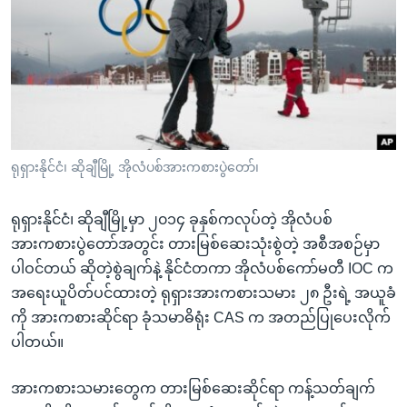
အ
သုတပဒေသာ အင်္ဂလိပ်စာ
ညွန်း
Learning English
စာမျက်နှာ
သို့
ဗွီအိုအေ လူမှုကွန်ယက်များ
ကျော်
ကြည့်
ရန်
ဘာသာစကားများ
ရုရှားနိုင်ငံ၊ ဆိုချီမြို့ အိုလံပစ်အားကစားပွဲတော်၊
ရှာဖွေ
ရန်
ရုရှားနိုင်ငံ၊ ဆိုချီမြို့မှာ ၂၀၁၄ ခုနှစ်ကလုပ်တဲ့ အိုလံပစ်
နေရာ
အားကစားပွဲတော်အတွင်း တားမြစ်ဆေးသုံးစွဲတဲ့ အစီအစဉ်မှာ
သို့
ပါဝင်တယ် ဆိုတဲ့စွဲချက်နဲ့ နိုင်ငံတကာ အိုလံပစ်ကော်မတီ IOC က
ကျော်
အရေးယူပိတ်ပင်ထားတဲ့ ရုရှားအားကစားသမား ၂၈ ဦးရဲ့ အယူခံ
ရန်
ကို အားကစားဆိုင်ရာ ခုံသမာဓိရုံး CAS က အတည်ပြုပေးလိုက်
ပါတယ်။
အားကစားသမားတွေက တားမြစ်ဆေးဆိုင်ရာ ကန့်သတ်ချက်