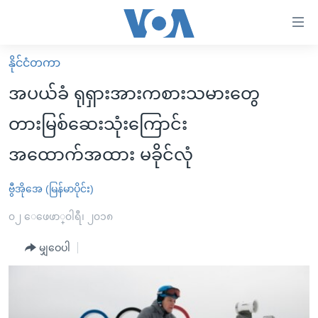
သုံး
ရ
လွယ်ကူ
နိုင်ငံတကာ
မူလစာမျက်နှာ
စေ
အပယ်ခံ ရုရှားအားကစားသမားတွေ
မြန်မာ
သည့်
တားမြစ်ဆေးသုံးကြောင်း
ကမ္ဘာ့သတင်းများ
Link
အထောက်အထား မခိုင်လုံ
ဗွီဒီယို
နိုင်ငံတကာ
များ
သတင်းလွတ်လပ်ခွင့်
အမေရိကန်
ပင်မ
ဗွီအိုအေ (မြန်မာပိုင်း)
ရပ်ဝန်းတခု လမ်းတခု အလွန်
တရုတ်
အကြောင်းအရာ
၀၂ ေဖေဖာ္၀ါရီ၊ ၂၀၁၈
သို့
အင်္ဂလိပ်စာလေ့လာမယ်
အစ္စရေး-ပါလက်စတိုင်း
ကျော်
မျှဝေပါ
အပတ်စဉ်ကဏ္ဍများ
အမေရိကန်သုံးအီဒီယံ
ကြည့်
ရေဒီယိုနှင့်ရုပ်သံ အချက်အလက်များ
မကြေးမုံရဲ့ အင်္ဂလိပ်စာ
ရေဒီယို
ရန်
ပင်မ
ရေဒီယို/တီဗွီအစီအစဉ်
ရုပ်ရှင်ထဲက အင်္ဂလိပ်စာ
တီဗွီ