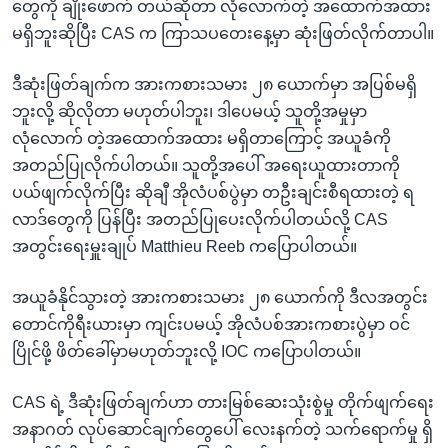
တွေကို ချိုးဖောက် တယ်ဆိုတာ လုံလောက်တဲ့ အထောက်အထား
မရှိဘူးဆိုပြီး CAS က ကြာသပတေးနေ့မှာ ဆုံးဖြတ်လိုက်တာပါ။
ဒီဆုံးဖြတ်ချက်က အားကစားသမား ၂၈ ယောက်မှာ အပြစ်မရှိ
ဘူးလို့ ဆိုလိုတာ မဟုတ်ပါဘူး၊ ဒါပေမယ့် သူတို့အမှုမှာ
လုံလောက် တဲ့အထောက်အထား မရှိတာကြောင့် အယူခံကို
အတည်ပြုလိုက်ပါတယ်။ သူတို့အပေါ် အရေးယူထားတာကို
ပယ်ဖျက်လိုက်ပြီး ဆိုချီ အိုလံပစ်ပွဲမှာ တဦးချင်းစီရထားတဲ့ ရ
လာဒ်တွေကို ပြန်ပြီး အတည်ပြုပေးလိုက်ပါတယ်လို့ CAS
အတွင်းရေးမှူးချုပ် Matthieu Reeb ကပြောပါတယ်။
အယူခံနိုင်သွားတဲ့ အားကစားသမား ၂၈ ယောက်ကို ဒီလအတွင်း
တောင်ကိုရီးယားမှာ ကျင်းပမယ့် အိုလံပစ်အားကစားပွဲမှာ ဝင်
ပြိုင်ဖို့ ဖိတ်ခေါ်မှာမဟုတ်ဘူးလို့ IOC ကပြောပါတယ်။
CAS ရဲ့ ဒီဆုံးဖြတ်ချက်ဟာ တားမြစ်ဆေးသုံးစွဲမှု တိုက်ဖျက်ရေး
အနာဂတ် လုပ်ဆောင်ချက်တွေပေါ် လေးနက်တဲ့ သက်ရောက်မှု ရှိ