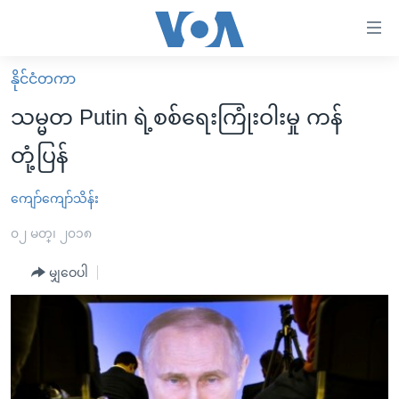
သုံး
ရ
လွယ်ကူ
နိုင်ငံတကာ
မူလစာမျက်နှာ
စေ
သမ္မတ Putin ရဲ့စစ်ရေးကြုံးဝါးမှု ကန်
မြန်မာ
သည့်
တုံ့ပြန်
ကမ္ဘာ့သတင်းများ
Link
ဗွီဒီယို
နိုင်ငံတကာ
ကျော်ကျော်သိန်း
များ
သတင်းလွတ်လပ်ခွင့်
အမေရိကန်
၀၂ မတ္၊ ၂၀၁၈
ပင်မ
ရပ်ဝန်းတခု လမ်းတခု အလွန်
တရုတ်
အကြောင်းအရာ
မျှဝေပါ
သို့
အင်္ဂလိပ်စာလေ့လာမယ်
အစ္စရေး-ပါလက်စတိုင်း
ကျော်
အပတ်စဉ်ကဏ္ဍများ
အမေရိကန်သုံးအီဒီယံ
ကြည့်
ရေဒီယိုနှင့်ရုပ်သံ အချက်အလက်များ
မကြေးမုံရဲ့ အင်္ဂလိပ်စာ
ရေဒီယို
ရန်
ပင်မ
ရေဒီယို/တီဗွီအစီအစဉ်
ရုပ်ရှင်ထဲက အင်္ဂလိပ်စာ
တီဗွီ