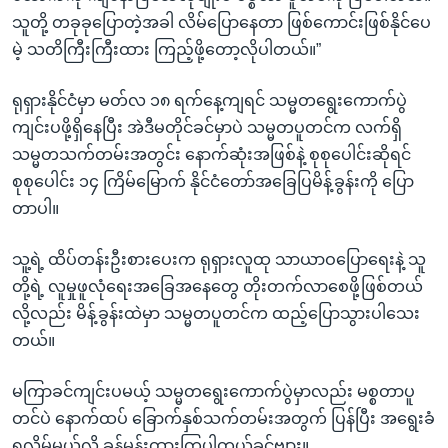
သူတို့ တခုခုပြောတဲ့အခါ လိမ်ပြောနေတာ ဖြစ်ကောင်းဖြစ်နိုင်ပေ
မဲ့ သတိကြီးကြီးထား ကြည့်ဖို့တော့လိုပါတယ်။”
ရုရှားနိုင်ငံမှာ မတ်လ ၁၈ ရက်နေ့ကျရင် သမ္မတရွေးကောက်ပွဲ
ကျင်းပဖို့ရှိနေပြီး အဲဒီမတိုင်ခင်မှာပဲ သမ္မတပူတင်က လက်ရှိ
သမ္မတသက်တမ်းအတွင်း နောက်ဆုံးအဖြစ်နဲ့ စုစုပေါင်းဆိုရင်
စုစုပေါင်း ၁၄ ကြိမ်မြောက် နိုင်ငံတော်အခြေပြမိန့်ခွန်းကို ပြော
တာပါ။
သူ့ရဲ့ ထိပ်တန်းဦးစားပေးက ရုရှားလူထု သာယာဝပြောရေးနဲ့ သူ
တို့ရဲ့ လူမှုဖူလုံရေးအခြေအနေတွေ တိုးတက်လာစေဖို့ဖြစ်တယ်
လို့လည်း မိန့်ခွန်းထဲမှာ သမ္မတပူတင်က ထည့်ပြောသွားပါသေး
တယ်။
မကြာခင်ကျင်းပမယ့် သမ္မတရွေးကောက်ပွဲမှာလည်း မစ္စတာပူ
တင်ပဲ နောက်ထပ် ခြောက်နှစ်သက်တမ်းအတွက် ပြန်ပြီး အရွေးခံ
ရလိမ့်မယ်လို့ ခန့်မှန်းထားကြပါတယ်ခင်ဗျား။