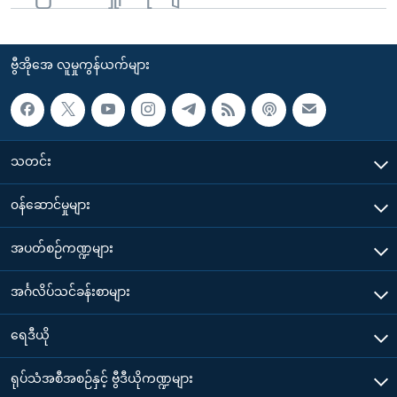
ဗွီအိုအေ လူမှုကွန်ယက်များ
သတင်း
၀န်ဆောင်မှုများ
အပတ်စဉ်ကဏ္ဍများ
အင်္ဂလိပ်သင်ခန်းစာများ
ရေဒီယို
ရုပ်သံအစီအစဉ်နှင့် ဗွီဒီယိုကဏ္ဍများ