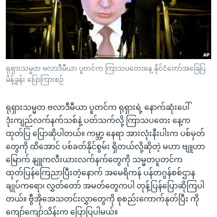
အ
သုတပဒေသာ အင်္ဂလိပ်စာ
ညွန်း
Learning English
စာမျက်နှာ
သို့
ဗွီအိုအေ လူမှုကွန်ယက်များ
ကျော်
ကြည့်
ရုရှားသမ္မတ ဗလာဒီမီယာ ပူတင်က ကြာသပတေးနေ့ နိုင်ငံတော်အခြေပြ
မိန့်ခွန်း ပြောကြားစဉ်
ရန်
ဘာသာစကားများ
ရှာဖွေ
ရုရှားသမ္မတ ဗလာဒီမီယာ ပူတင်က ရုရှားရဲ့ နောက်ဆုံးပေါ်
ရန်
ဒုံးကျည်လက်နက်သစ်နဲ့ ပတ်သက်လို့ ကြာသပတေး နေ့က
နေရာ
ထုတ်ပြ ပြောဆိုပါတယ်။ ကမ္ဘာ့ နေရာ အားလုံးနီးပါးက ပစ်မှတ်
သို့
တွေကို ထိအောင် ပစ်ခတ်နိုင်စွမ်း ရှိတယ်လို့ဆိုတဲ့ မဟာ ဗျူဟာ
ကျော်
မြောက် နျူကလီးယားလက်နက်တွေကို သမ္မတပူတင်က
ရန်
ထုတ်ပြန်ကြေညာပြီးတဲ့နောက် အမေရိကန် ပန်တဂွန်စစ်ဌာန
ချုပ်ကရော၊ လွှတ်တော် အမတ်တွေကပါ တုန့်ပြန်ပြောဆိုကြပါ
တယ်။ ဗွီအိုအေသတင်းလွှာတွေကို စုစည်းကောက်နုတ်ပြီး ကို
ကျော်ကျော်သိန်းက ပြောပြပါမယ်။