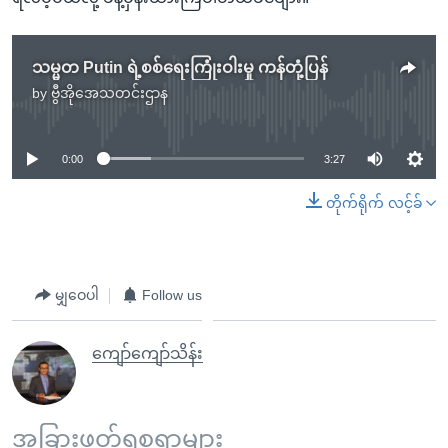
သမ္မတ Putin ရဲ့စစ်ရေးကြုံးဝါးမှု ကန်တုံ့ပြန်
by
ဗွီအိုအေသတင်းဌာန
No media source currently available
0:00
3:27
တိုက်ရိုက် လင့်ခ်
မျှဝေပါ
Follow us
ကျော်ကျော်သိန်း
အခြားဖတ်ရှုစရာများ