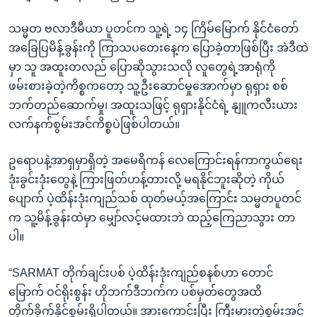
သမ္မတ ဗလာဒီမီယာ ပူတင်က သူ့ရဲ့ ၁၄ ကြိမ်မြောက် နိုင်ငံတော်
အခြေပြမိန့်ခွန်းကို ကြာသပတေးနေ့က ပြောခဲ့တာဖြစ်ပြီး အဲဒီထဲ
မှာ သူ အထူးတလည် ပြောဆိုသွားသလို လူတွေရဲ့အာရုံကို
ဖမ်းစားခဲ့တဲ့ကိစ္စကတော့ သူ့ဦးဆောင်မှုအောက်မှာ ရုရှား စစ်
ဘက်တည်ဆောက်မှု၊ အထူးသဖြင့် ရုရှားနိုင်ငံရဲ့ နျူကလီးယား
လက်နက်စွမ်းအင်ကိစ္စပဲဖြစ်ပါတယ်။
ဥရောပနဲ့အာရှမှာရှိတဲ့ အမေရိကန် လေကြောင်းရန်ကာကွယ်ရေး
ဒုံးခွင်းဒုံးတွေနဲ့ ကြားဖြတ်ဟန့်တားလို့ မရနိုင်ဘူးဆိုတဲ့ ကိုယ်
ပျောက် ပဲ့ထိန်းဒုံးကျည်သစ် ထုတ်မယ့်အကြောင်း သမ္မတပူတင်
က သူ့မိန့်ခွန်းထဲမှာ မျှော်လင့်မထားဘဲ ထည့်ကြေညာသွား တာ
ပါ။
“SARMAT တိုက်ချင်းပစ် ပဲ့ထိန်းဒုံးကျည်စနစ်ဟာ တောင်
မြောက် ဝင်ရိုးစွန်း ဟိုဘက်ဒီဘက်က ပစ်မှတ်တွေအထိ
တိုက်ခိုက်နိုင်စွမ်းရှိပါတယ်။ အားကောင်းပြီး ကြီးမားတဲ့စွမ်းအင်