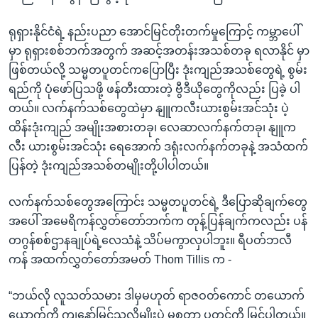
ရုရှားနိုင်ငံရဲ့ နည်းပညာ အောင်မြင်တိုးတက်မှုကြောင့် ကမ္ဘာပေါ်
မှာ ရုရှားစစ်ဘက်အတွက် အဆင့်အတန်းအသစ်တခု ရလာနိုင် မှာ
ဖြစ်တယ်လို့ သမ္မတပူတင်ကပြောပြီး ဒုံးကျည်အသစ်တွေရဲ့ စွမ်း
ရည်ကို ပုံဖော်ပြသဖို့ ဖန်တီးထားတဲ့ ဗွီဒီယိုတွေကိုလည်း ပြခဲ့ ပါ
တယ်။ လက်နက်သစ်တွေထဲမှာ နျူကလီးယားစွမ်းအင်သုံး ပဲ့
ထိန်းဒုံးကျည် အမျိုးအစားတခု၊ လေဆာလက်နက်တခု၊ နျူက
လီး ယားစွမ်းအင်သုံး ရေအောက် ဒရုံးလက်နက်တခုနဲ့ အသံထက်
ပြန်တဲ့ ဒုံးကျည်အသစ်တမျိုးတို့ပါပါတယ်။
လက်နက်သစ်တွေအကြောင်း သမ္မတပူတင်ရဲ့ ဒီပြောဆိုချက်တွေ
အပေါ် အမေရိကန်လွှတ်တော်ဘက်က တုန့်ပြန်ချက်ကလည်း ပန်
တဂွန်စစ်ဌာနချုပ်ရဲ့လေသံနဲ့ သိပ်မကွာလှပါဘူး။ ရီပတ်ဘလီ
ကန် အထက်လွှတ်တော်အမတ် Thom Tillis က -
“ဘယ်လို လူသတ်သမား ဒါမှမဟုတ် ရာဇဝတ်ကောင် တယောက်
ယောက်ကို ကျနော်မြင်သလိုမျိုးပဲ မစ္စတာ ပူတင်ကို မြင်ပါတယ်။