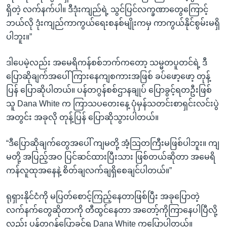
ရှိတဲ့ လက်နက်ပါ။ ဒီဒုံးကျည်ရဲ့ သွင်ပြင်လက္ခဏာတွေကြောင့်
ဘယ်လို ဒုံးကျည်ကာကွယ်ရေးစနစ်မျိုးကမှ ကာကွယ်နိုင်စွမ်းမရှိ
ပါဘူး။”
ဒါပေမဲ့လည်း အမေရိကန်စစ်ဘက်ကတော့ သမ္မတပူတင်ရဲ့ ဒီ
ပြောဆိုချက်အပေါ် ကြားနေကျစကားအဖြစ် ခပ်ဖော့ဖော့ တုန့်
ပြန် ပြောဆိုပါတယ်။ ပန်တဂွန်စစ်ဌာနချုပ် ပြောခွင့်ရတဦးဖြစ်
သူ Dana White က ကြာသပတေးနေ့ ပုံမှန်သတင်းစာရှင်းလင်းပွဲ
အတွင်း အခုလို တုန့်ပြန် ပြောဆိုသွားပါတယ်။
“ဒီပြောဆိုချက်တွေအပေါ် ကျမတို့ အံ့သြတကြီးမဖြစ်ပါဘူး။ ကျ
မတို့ အပြည့်အဝ ပြင်ဆင်ထားပြီးသား ဖြစ်တယ်ဆိုတာ အမေရိ
ကန်လူထုအနေနဲ့ စိတ်ချလက်ချရှိစေချင်ပါတယ်။”
ရုရှားနိုင်ငံကို မပြတ်စောင့်ကြည့်နေတာဖြစ်ပြီး အခုပြောတဲ့
လက်နက်တွေဆိုတာကို တီထွင်နေတာ အတော့်ကိုကြာနေပါပြီလို့
လည်း ပန်တဂွန်ပြောခွင့်ရ Dana White ကပြောပါတယ်။